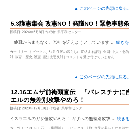
▲ このページの先頭に戻る
5.3護憲集会 改憲NO！発議NO！緊急事
投稿日:
2024年5月8日
作成者:
県平和センター
終戦からまもなく、79年を迎えようとしています …
続き
カテゴリー:
トピックス
,
人権
,
住民の暮らしに直結する課題
,
全国･中央・北
対･教育・歴史
,
護憲･憲法改悪反対
|
コメントを受け付けていません
▲ このページの先頭に戻る
12.16エムザ前街頭宣伝 「パレスチナ
エルの無差別攻撃やめろ！
投稿日:
2023年12月18日
作成者:
県平和センター
イスラエルのガザ侵攻やめろ！ ガザへの無差別攻撃 …
続き
カテゴリー:
PEACE石川（機関紙）
,
トピックス
,
人権
,
住民の暮らしに直結す