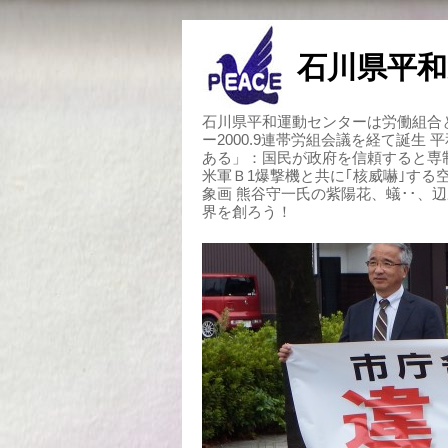
石川県平和
石川県平和運動センターは労働組合と
ー2000.9連帯労組会議を経て誕生
ある」：国民が政府を信頼すると専
米軍Ｂ1爆撃機と共に｢核威嚇｣す
象画 熊谷守一氏の紫陽花、蟻･･、
界を創ろう！