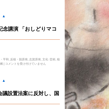
。▲
記念講演 「おしどりマコ
・平和
,
反核・脱原発
,
志賀原発
,
文化･芸術
,
核
燃
|
コメントを受け付けていません
。▲
報会議設置法案に反対し、国