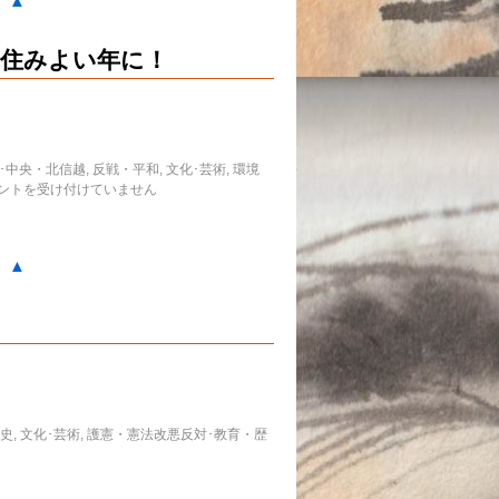
。▲
で住みよい年に！
･中央・北信越
,
反戦・平和
,
文化･芸術
,
環境
ントを受け付けていません
。▲
史
,
文化･芸術
,
護憲・憲法改悪反対･教育・歴