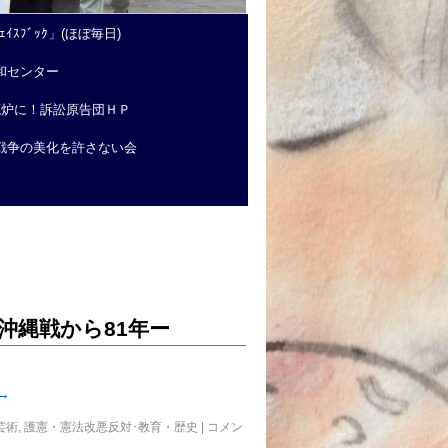
ｲｽﾌﾞｯｸ」(ほぼ毎日)
和センター
廃炉に！訴訟原告団ＨＰ
戦争の美化を許さない会
ー沖縄戦から81年ー
→
芸術
,
護憲・憲法改悪反対･教育・歴史
|
コメン