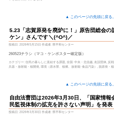
▲ このページの先頭に戻る
5.23「志賀原発を廃炉に！」原告団総会の
ケン」さんです＼(^O^)／
投稿日:
2026年5月15日
作成者:
県平和センター
260523チラシ（マコ・ケンポスター確定版）
カテゴリー:
住民の暮らしに直結する課題
,
全国･中央・北信越
,
友誼団体
,
反戦
兵器・放射能・核開発
,
環境（原水禁、核燃、放射能･食品汚染）
,
脱原発・核
▲ このページの先頭に戻る
自由法曹団は2026年3月30日、「国家情
民監視体制の拡充を許さない声明」を発表
投稿日:
2026年3月30日
作成者:
県平和センター