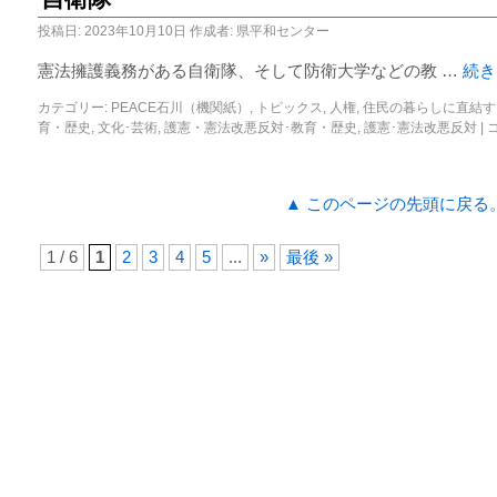
投稿日:
2023年10月10日
作成者:
県平和センター
憲法擁護義務がある自衛隊、そして防衛大学などの教 …
続
カテゴリー:
PEACE石川（機関紙）
,
トピックス
,
人権
,
住民の暮らしに直結す
育・歴史
,
文化･芸術
,
護憲・憲法改悪反対･教育・歴史
,
護憲･憲法改悪反対
|
▲ このページの先頭に戻る
1 / 6
1
2
3
4
5
...
»
最後 »