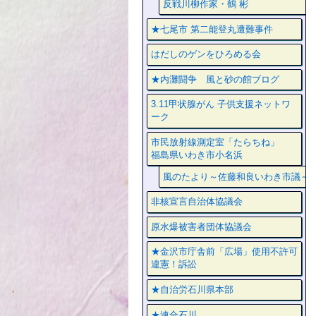
反戦川柳作家・鶴 彬
★七尾市 第二能登丸遭難事件
はだしのゲンをひろめる会
★内灘闘争 風と砂の館ブログ
3.11甲状腺がん 子供支援ネットワ
ーク
市民放射線測定室「たらちね」
福島県いわき市小名浜
風のたより～佐藤和良いわき市議～
非核宣言自治体協議会
原水爆被害者団体協議会
★金沢市庁舎前「広場」使用不許可
違憲！訴訟
★自治労石川県本部
★連合石川