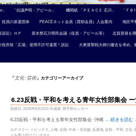
er」
「抗議声明・アピール」
機関紙 「ＰＥＡＣＥ 石川」
「ＦＢﾌｪ
役員の派遣団体
PEACEネット会員（賛助会員）入会案内
地区平
音訴訟）ＨＰ
原水禁石川県民会議（役員・アピール等）
志賀原発を
市役所前「広場」使用不許可違憲！訴訟
大東亜聖戦大碑の撤去を求め、
文化･芸術
「
」カテゴリーアーカイブ
6.23反戦・平和を考える青年女性部集会 
投稿日:
2026年6月25日
作成者:
県平和センター
6.23反戦・平和を考える青年女性部集会 -沖縄 …
続きを読む
カテゴリー:
トピックス
,
人権
,
全国･中央・北信越
,
反基地
,
反戦・平和
,
文化･
トを受け付けていません