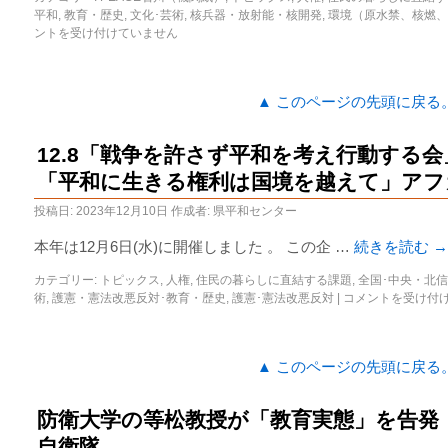
平和
,
教育・歴史
,
文化･芸術
,
核兵器・放射能・核開発
,
環境（原水禁、核燃、
ントを受け付けていません
▲ このページの先頭に戻る
12.8「戦争を許さず平和を考え行動する
「平和に生きる権利は国境を越えて」アフ
投稿日:
2023年12月10日
作成者:
県平和センター
本年は12月6日(水)に開催しました 。 この企 …
続きを読む
→
カテゴリー:
トピックス
,
人権
,
住民の暮らしに直結する課題
,
全国･中央・北
術
,
護憲・憲法改悪反対･教育・歴史
,
護憲･憲法改悪反対
|
コメントを受け付
▲ このページの先頭に戻る
防衛大学の等松教授が「教育実態」を告発
自衛隊