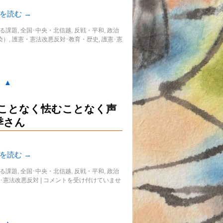
きを読む
→
る課題
,
全国･中央・北信越
,
反戦・平和
,
政治
染）
,
護憲・憲法改悪反対･教育・歴史
,
護憲･憲
。▲
ることなく怯むことなく声
季さん
きを読む
→
る課題
,
全国･中央・北信越
,
反戦・平和
,
政治
･憲法改悪反対
|
コメントを受け付けていませ