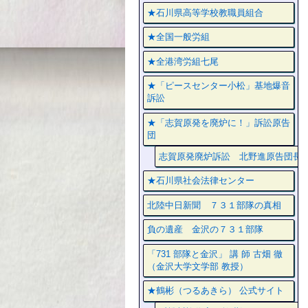
★石川県高等学校教職員組合
★全国一般労組
★全港湾労組七尾
★「ピースセンター小松」基地爆音
訴訟
★「志賀原発を廃炉に！」訴訟原告
団
志賀原発廃炉訴訟 北野進原告団長
★石川県社会法律センター
北陸中日新聞 ７３１部隊の真相
負の遺産 金沢の７３１部隊
「731 部隊と金沢」 講 師 古畑 徹
（金沢大学文学部 教授）
★鶴彬（つるあきら） 公式サイト