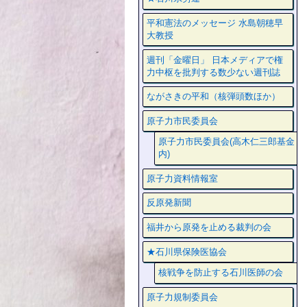
平和憲法のメッセージ 水島朝穂早
大教授
週刊「金曜日」 日本メディアで権
力中枢を批判する数少ない週刊誌
ながさきの平和（核弾頭数ほか）
原子力市民委員会
原子力市民委員会(高木仁三郎基金
内)
原子力資料情報室
反原発新聞
福井から原発を止める裁判の会
★石川県保険医協会
核戦争を防止する石川医師の会
原子力規制委員会