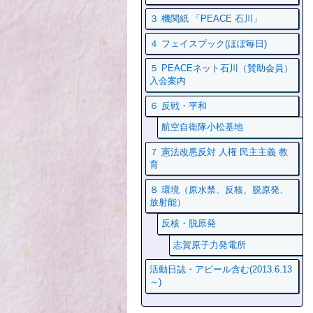
３ 機関紙 「PEACE 石川」
４ フェイスプック(ほぼ毎日)
５ PEACEネット石川（賛助会員）
入会案内
６ 反戦・平和
航空自衛隊小松基地
７ 憲法改悪反対 人権 民主主義 教
育
８ 環境（原水禁、反核、脱原発、
放射能）
反核・脱原発
志賀原子力発電所
活動日誌・アピール含む(2013.6.13
～)