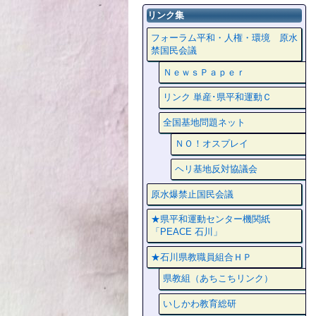
リンク集
フォーラム平和・人権・環境 原水
禁国民会議
ＮｅｗｓＰａｐｅｒ
リンク 単産･県平和運動Ｃ
全国基地問題ネット
ＮＯ！オスプレイ
ヘリ基地反対協議会
原水爆禁止国民会議
★県平和運動センター機関紙
「PEACE 石川」
★石川県教職員組合ＨＰ
県教組（あちこちリンク）
いしかわ教育総研