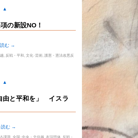
。▲
態条項の新設NO！
を読む
→
信越
,
反戦・平和
,
文化･芸術
,
護憲・憲法改悪反
。▲
に自由と平和を」 イスラ
を読む
→
る課題
,
全国･中央・北信越
,
友誼団体
,
反戦・