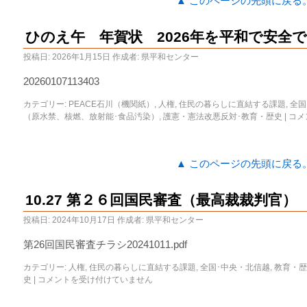
▲ このページの先頭に戻る
ひのえ午 年賀状 2026年を平和で安全
投稿日:
2026年1月15日
作成者:
県平和センター
20260107113403
カテゴリー:
PEACE石川（機関紙）
,
人権
,
住民の暮らしに直結する課題
,
全国
（原水禁、核燃、放射能･食品汚染）
,
護憲・憲法改悪反対･教育・歴史
|
コメ
▲ このページの先頭に戻る
10.27 第２６回国民審査（最高裁裁判官）
投稿日:
2024年10月17日
作成者:
県平和センター
第26回国民審査チラシ20241011.pdf
カテゴリー:
人権
,
住民の暮らしに直結する課題
,
全国･中央・北信越
,
教育・歴
史
|
コメントを受け付けていません