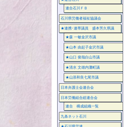
連合石川ＦＢ
石川県労働者福祉協議会
★連携･連帯議員 盛本芳久県議
★森 一敏金沢市議
★山本 由起子金沢市議
★山口 俊哉白山市議
★清水 文雄内灘町議
★山添和良七尾市議
日本弁護士会連合会
日本労働組合総連合会
連合 構成組織一覧
九条ネット石川
★石川県労連