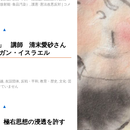
放射能･食品汚染）
,
護憲･憲法改悪反対
|
コメ
。▲
会」 講師 清末愛砂さん
ガン・イスラエル
信越
,
友誼団体
,
反戦・平和
,
教育・歴史
,
文化･芸
けていません
。▲
 極右思想の浸透を許す