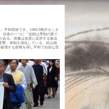
平和団体です。1989.9県評センタ
組む。信条の一つに「信頼は専制の親で
がある。画像は改憲に反対する集会
制攻撃」体制を強化している。絵は抽
を破壊する政権を倒し平和で自由な世