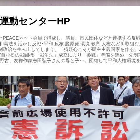
運動センターHP
PEACEネット会員で構成し、議員、市民団体などと連携する反戦・
 平和憲法を活かし反戦･平和 反核 脱原発 環境 教育 人権などを取
制政治を生み出してしまう、「猜疑心こそが民主主義国家を作る」
る空自小松の戦闘機 「戦争法」成立により「参戦」準備を進め「先
辺野古、友禅作家志田弘子さんの母と子･･。団結して平和人権環境