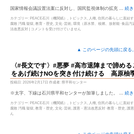
国家情報会議設置法案に反対し、国民監視体制の拡充 …
続
カテゴリー:
PEACE石川（機関紙）
,
トピックス
,
人権
,
住民の暮らしに直結す
腐敗 汚職 疑獄
,
教育・歴史
,
文化･芸術
,
環境（原水禁、核燃、放射能･食品汚
法改悪反対
|
コメントを受け付けていません
▲ このページの先頭に戻る
〈#長文です〉#悪夢 #高市退陣まで諦め
をあげ続けNOを突き付け続ける 高原柚
投稿日:
2026年2月17日
作成者:
県平和センター
※太字、下線は石川県平和センターが加筆しました。 …
続
カテゴリー:
PEACE石川（機関紙）
,
トピックス
,
人権
,
住民の暮らしに直結す
腐敗 汚職 疑獄
,
教育・歴史
,
文化･芸術
,
護憲・憲法改悪反対･教育・歴史
,
護憲
ん