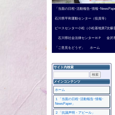
「当面の日程･活動報告･情報･NewsPap
石川県平和運動センター（役員等）
ピースセンター小松（小松基地第7次爆
石川県社会法律センターＨＰ
金沢
「ご意見をどうぞ」
ホーム
サイト内検索
メインコンテンツ
ホーム
１「当面の日程･活動報告･情報･
NewsPaper」
２「抗議声明・アピール」