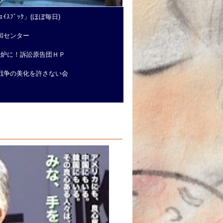
ｲｽﾌﾞｯｸ」(ほぼ毎日)
和センター
廃炉に！訴訟原告団ＨＰ
戦争の美化を許さない会