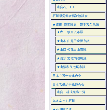
連合石川ＦＢ
石川県労働者福祉協議会
★連携･連帯議員 盛本芳久県議
★森 一敏金沢市議
★山本 由起子金沢市議
★山口 俊哉白山市議
★清水 文雄内灘町議
★山添和良七尾市議
日本弁護士会連合会
日本労働組合総連合会
連合 構成組織一覧
九条ネット石川
★石川県労連