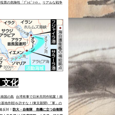
投票の危険性「ﾌﾟﾚﾋﾞｼｯﾄ」
リアルな戦争
 文化
る南国の島
台湾有事で日米共同作戦案！南
基地作戦)を許すな！(東京新聞)
「軍」の
備反対！
防大・自衛隊 危機に立つ自衛隊