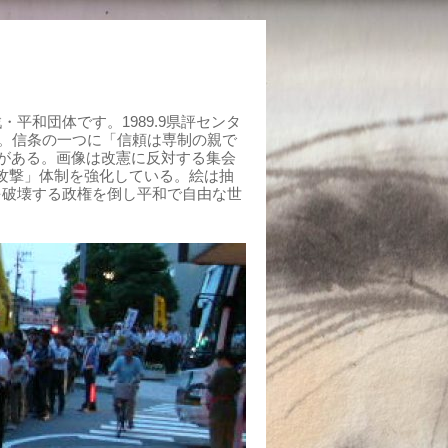
平和団体です。1989.9県評センタ
組む。信条の一つに「信頼は専制の親で
がある。画像は改憲に反対する集会
制攻撃」体制を強化している。絵は抽
を破壊する政権を倒し平和で自由な世