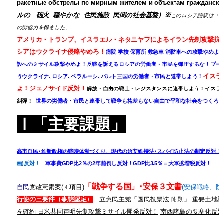
ракетные обстрелы по мирным жителем и объектам гражданс
ルの 砲火 穏やかな 住民施設 民間の社会基盤）
※
このロシア語訳は
「
の御協力を得ました。
アメリカ・トランプ、イスラエル・ネタニヤフによるイラン先制攻撃
シアは
ウクライナ侵略やめろ！
病院 学校 保育所 救急車 消防車への攻撃やめ
設へのミサイル攻撃やめよ！反戦を訴える
ロシアの労働者・市民を弾圧するな！プ
イス
うウクライナ､ロシア､ベラルーシ､バルト三国の労働者・市民と連帯しよう！
よ！ジェノサイド反対！
解放・自由の戦士・レジスタンスに連帯しよう！
イス
糾弾！
世界の労働者・市民と連帯して戦争も格差もない自由で平和な社会をつくろ
Ⅰ「主要課題」
高市自民･維新政権の戦時体制づくり、現代の治安維持法･スパイ防止法の制定反対
画)反対！
軍事費GDP比2％の2年前倒し反対！GDP比3.5％＝大軍拡増税反対！
「
戦争する国」･
安
保３文書
自民
党改憲素案(４項目)
(安保戦略、
行使の三要件（事態認定）
立憲民主党「国民投票法 附則」
重要土地
を確約 日米共同声明
先制攻撃ミサイル開発反対！
南西諸島の要塞化反