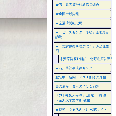
★石川県高等学校教職員組合
★全国一般労組
★全港湾労組七尾
★「ピースセンター小松」基地爆音
訴訟
★「志賀原発を廃炉に！」訴訟原告
団
志賀原発廃炉訴訟 北野進原告団長
★石川県社会法律センター
北陸中日新聞 ７３１部隊の真相
負の遺産 金沢の７３１部隊
「731 部隊と金沢」 講 師 古畑 徹
（金沢大学文学部 教授）
★鶴彬（つるあきら） 公式サイト