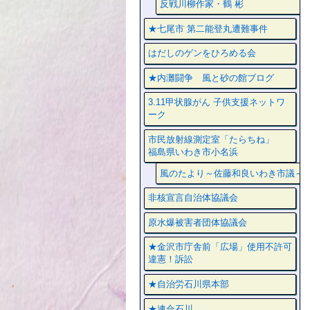
反戦川柳作家・鶴 彬
★七尾市 第二能登丸遭難事件
はだしのゲンをひろめる会
★内灘闘争 風と砂の館ブログ
3.11甲状腺がん 子供支援ネットワ
ーク
市民放射線測定室「たらちね」
福島県いわき市小名浜
風のたより～佐藤和良いわき市議～
非核宣言自治体協議会
原水爆被害者団体協議会
★金沢市庁舎前「広場」使用不許可
違憲！訴訟
★自治労石川県本部
★連合石川