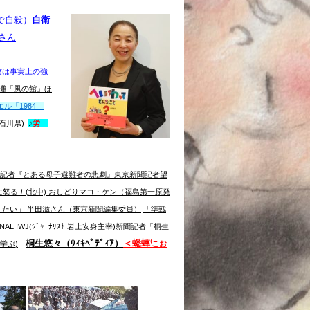
で自殺）
自衛
さん
攻は事実上の強
内灘「風の館」ほ
ル「1984」
(石川県)
♪
労
聞記者『とある母子避難者の悲劇』
東京新聞記者
望
怒る！(北中)
おしどりマコ・ケン（福島第一原発
えたい」
半田滋さん（東京新聞編集委員）
「準戦
RNAL
IWJ
(ｼﾞｬｰﾅﾘｽﾄ 岩上安身主宰)
新聞記者「桐生
桐生悠々（ｳｨｷﾍﾟﾃﾞｨｱ）
＜蟋蟀
学ぶ)
⁽こお