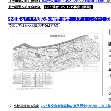
【半田滋の眼】(動画）
異次元の轟音
Ｆ35Ａステルス戦闘機（動画）
防
想の浸透を許す自衛隊
F-15 爆音 VS F-35轟音（動画）
小松基地Ｆ１５戦闘機の騒音･爆音エリア（コンター）図
でエリアはもっと拡大するはずだ）
円
(
小
0
敗
決
小松基地10.4協定
小松航空自衛隊基地の事故歴史(1962年～2011年