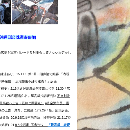
沖縄日記 珠洲市在住)
市役所前広場を軍事パレード反対集会に貸さない決定をし
経過あり）15.11.10第8回口頭弁論で結審 「表現
利を確信
「広場使用不許可違憲！」訴訟
（概要）
2.16名古屋高裁金沢支部に控訴
11.30「広
17.1.25広場訴訟 名古屋高裁控訴審判決
不当判決
.7最高裁へ上告（経緯と問題点）
4月金沢市長、護
高裁の上告「棄却」に
抗議
17.9.29「新」広場訴訟、
最終弁論 20.
9.18広場不当判決、即時控訴
21.2.17控
結審) 21.
9.8控訴審 不当判決！
「最高裁、表現