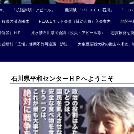
er」
「抗議声明・アピール」
機関紙 「ＰＥＡＣＥ 石川」
「ＦＢﾌｪ
役員の派遣団体
PEACEネット会員（賛助会員）入会案内
地区平
音訴訟）ＨＰ
原水禁石川県民会議（役員・アピール等）
志賀原発を
市役所前「広場」使用不許可違憲！訴訟
大東亜聖戦大碑の撤去を求め、
石川県平和センターＨＰへようこそ