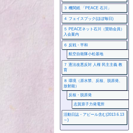
３ 機関紙 「PEACE 石川」
４ フェイスプック(ほぼ毎日)
５ PEACEネット石川（賛助会員）
入会案内
６ 反戦・平和
航空自衛隊小松基地
７ 憲法改悪反対 人権 民主主義 教
育
８ 環境（原水禁、反核、脱原発、
放射能）
反核・脱原発
志賀原子力発電所
活動日誌・アピール含む(2013.6.13
～)