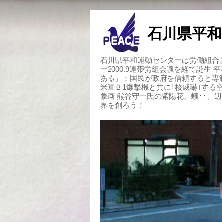
石川県平和
石川県平和運動センターは労働組合と
ー2000.9連帯労組会議を経て誕生
ある」：国民が政府を信頼すると専
米軍Ｂ1爆撃機と共に｢核威嚇｣す
象画 熊谷守一氏の紫陽花、蟻･･、
界を創ろう！