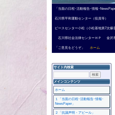
「当面の日程･活動報告･情報･NewsPap
石川県平和運動センター（役員等）
ピースセンター小松（小松基地第7次爆
石川県社会法律センターＨＰ
金沢
「ご意見をどうぞ」
ホーム
サイト内検索
メインコンテンツ
ホーム
１「当面の日程･活動報告･情報･
NewsPaper」
２「抗議声明・アピール」