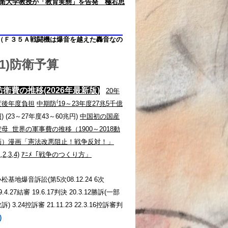
衛大学教授が「教育実態」を告発 極右思
（Ｆ３５Ａ戦闘機は爆音を越えた轟音なの
(1)防衛予算
防衛費の推移
(2026年最新版)
20年
度後年度負担
中期防⁽19～
23年度27兆5千億
)
(23～27年度43～60兆円)
中国初の国産
空母
世界の軍事費の推移（1900～2018動
画）
漫画「憲法改悪阻止！戦争反対！」
1,2,3,4)
ｱﾆﾒ「戦争のつくり方」
松基地爆音訴訟(第5次08.12.24 6次
9.4.27結審 19.6.17判決 20.3.12勝訴(一部
訴) 3.24控訴審 21.11.23 22.3.16控訴審判
)