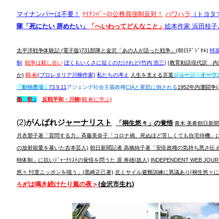
マイナンバーは不要！
ﾏｲﾅﾝﾊﾞｰの公務員強制反対！
パワハラ
（
トヨタ
隊「死にたい 辞めたい」
「
へいわってどんなこと」
絵本作家 浜田桂子
太平洋戦争体験記
(電子版)
731部隊と金沢
「あの人が語った戦争」
(朝日ﾃﾞｼﾞﾀﾙ)
特
制
戦争は殺し合い
ぼくもいくさに征くのだけれど(竹内 浩三)
(教育勅語現代訳 
か)
鶴 彬
(プロレタリア川柳作家)
私たちの考え
人生を支える言葉
ジョージ・オーウエ
「動物農場」
73.9.11
アジェンデ
社会主義政権
CIAと軍部に倒される
1952年内灘闘争
働 歌
♫
反戦平和・川柳
(鶴 彬に学ぶ)
(2)
がんばれジ
ャーナリスト
「桐生悠々」の覚悟
青木 美希朝日新
月衣塑子著「質問する力」
斉藤美奈子「コロナ禍、死ぬほど苦しくても自宅待機」に
の放射能量を暴いた吉本芸人)
朝日新聞記者 高橋純子著「安倍政権の気持ち悪さ伝
時体制」に抗いｼﾞｬｰﾅﾘｽﾄの覚悟を問うた 原 寿雄(故人)
INDEPENDENT
WEB JOU
悠々 忖度ニッポンを嗤う」(黒崎正己著)
北ミサイル避難訓練に異議あり(桐生悠々に
は鳴き続けたり嵐の夜＞
(金沢市生れ)
ろぎ⁾