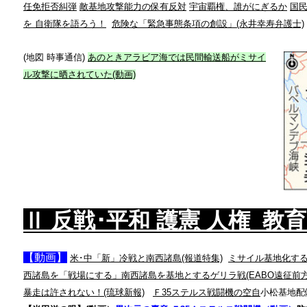
任免拒否糾弾
敵基地攻撃能力の保有反
対
宇宙覇権、誰がにぎるか
国民
を 自衛隊を語ろう！
危険な「緊急事態条項の創設」(永井幸寿弁護士)
(地図 時事通信)
あのときアラビア海では民間輸送船が
ミサイ
ル攻撃に晒
されていた(動画)
Ⅱ 反戦
･
平和
護憲 人権 教育
【動画】
米･中「新」冷戦と南西諸島(報道特集)
ミサイル基地化す
西諸島を「戦場にする」南西諸島を基地とするゲリラ戦(EABO遠征前方
暴走は許されない！(琉球新報)
Ｆ35ステルス戦闘機の空自
小松
基地配