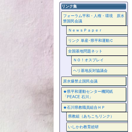
リンク集
フォーラム平和・人権・環境 原水
禁国民会議
ＮｅｗｓＰａｐｅｒ
リンク 単産･県平和運動Ｃ
全国基地問題ネット
ＮＯ！オスプレイ
ヘリ基地反対協議会
原水爆禁止国民会議
★県平和運動センター機関紙
「PEACE 石川」
★石川県教職員組合ＨＰ
県教組（あちこちリンク）
いしかわ教育総研