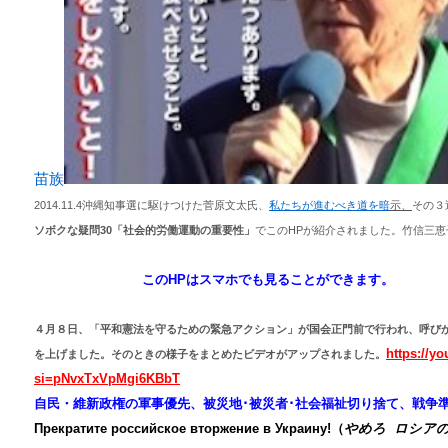
苗族
2014.11.4沖縄知事選に駆けつけた菅原文太氏、
私たちが進むべき道を暗
示、
その３
ソボクな疑問30「社会的労働運動の重要性」
でこのHPが紹介されま
このHPはスマホでも見ることができます。
４月８日、「平和憲法を守るための緊急アクション」
が国会正門前で行われ、
呼び
https://y
を上げました。
そのときの様子をまとめたビデオがアップさ
れました。
si=pNvxTxVpMgi6KBbT
自民・維新
政権の軍事優先、被災地･被災者･社会福祉切り捨て、戦争
Прекратите российское вторжение в Украину
!（
やめろ ロシアの