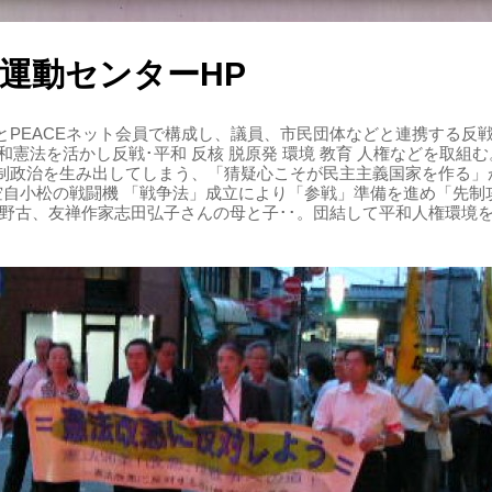
運動センターHP
PEACEネット会員で構成し、議員、市民団体などと連携する反戦・
 平和憲法を活かし反戦･平和 反核 脱原発 環境 教育 人権などを取
制政治を生み出してしまう、「猜疑心こそが民主主義国家を作る」
る空自小松の戦闘機 「戦争法」成立により「参戦」準備を進め「先
辺野古、友禅作家志田弘子さんの母と子･･。団結して平和人権環境