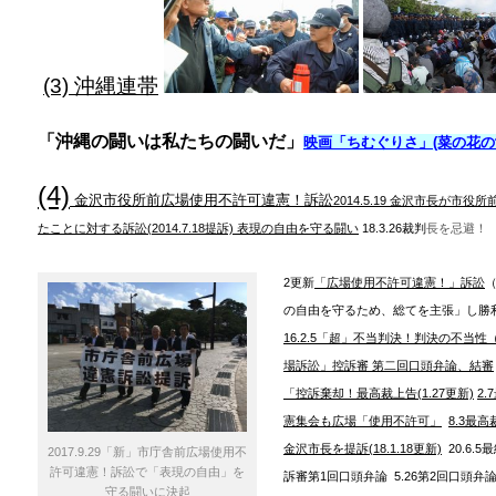
(3) 沖縄連帯
「沖縄の闘いは私たちの闘いだ」
映画「ちむぐりさ」(菜の花の
(4)
金沢市役所前広場使用不許可違憲！訴訟
2014.5.19 金沢市長が
たことに対する訴訟(2014.7.18提訴) 表現の自由を守る闘い
18.3.26裁判
長を忌避！
2更新
「広場使用不許可違憲！」訴訟
（
の自由を守るため、総てを主張」し勝
16
.
2.5「超」不当判決！判決の不当性
場訴訟」控訴審 第二回口頭弁論、結審
「控訴棄却！最高裁上告
(1.27更新)
2
憲集会も広場「使用不許可」
8.3最
金沢市長を提訴(18.1.18更新)
20.6.5
2017.9.29「新」市庁舎前広場使用不
許可違憲！訴訟で「表現の自由」を
訴審第1回口頭弁論 5.26第2回口頭弁論(
守る闘いに決起