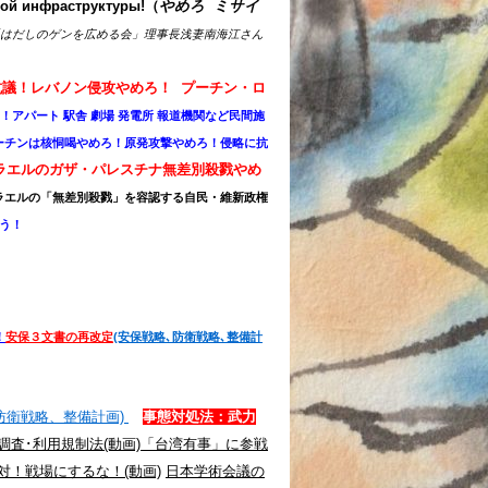
кой инфраструктуры
!（
やめろ ミサイ
はだしのゲンを広める会」理事長浅妻南海江さん
抗議！レバノン侵攻やめろ！
プーチン・ロ
よ！アパート 駅舎 劇場 発電所 報道機関など民間施
ーチンは核恫喝やめろ！原発攻撃やめろ！
侵略に抗
ラエルのガザ・パレスチナ無差別殺戮やめ
ラエルの「無差別殺戮」を容認する自民・維新政権
う！
！
安
保３文書の再改定
(安保戦略､防衛戦略､整備計
防衛戦略、整備計画)
事態対処法：武力
調査･利用規制法
(動画)
「台湾有事」に参戦
対！戦場にするな！(動画)
日本学術会議の