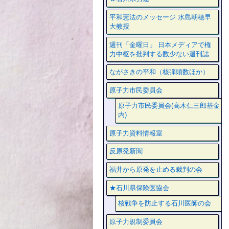
平和憲法のメッセージ 水島朝穂早
大教授
週刊「金曜日」 日本メディアで権
力中枢を批判する数少ない週刊誌
ながさきの平和（核弾頭数ほか）
原子力市民委員会
原子力市民委員会(高木仁三郎基金
内)
原子力資料情報室
反原発新聞
福井から原発を止める裁判の会
★石川県保険医協会
核戦争を防止する石川医師の会
原子力規制委員会