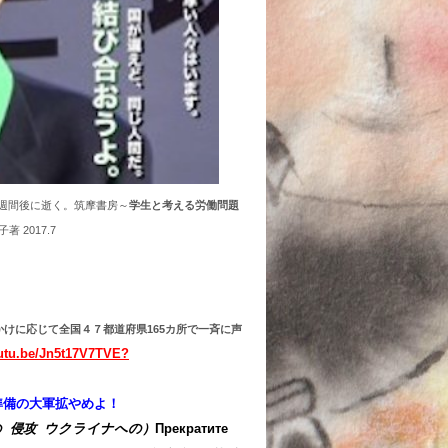
週間後に逝く。筑摩書房～
学生と考える労働問題
した。竹信三恵子著 2017.7
かけに応じて全国４７都道府県165カ所で一斉
に声
outu.be/Jn5t17V7TVE?
準備の大軍拡やめよ！
 侵攻 ウクライナへの）
Прекратите