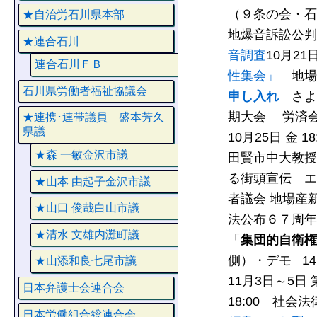
（９条の会・石
★自治労石川県本部
地爆音訴訟公判
★連合石川
音調査
10月21日
連合石川ＦＢ
性集会」
地場産
石川県労働者福祉協議会
申し入れ
さよ
期大会 労済
★連携･連帯議員 盛本芳久
県議
10月25日 金
★森 一敏金沢市議
田賢市中大教授 
る街頭宣伝 エ
★山本 由起子金沢市議
者議会 地場産
★山口 俊哉白山市議
法公布６７周年
★清水 文雄内灘町議
「
集団的自衛権
側）・デモ 14
★山添和良七尾市議
11月3日～5
日本弁護士会連合会
18:00 社
日本労働組合総連合会