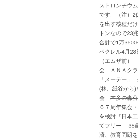
ストロンチウム
です。（注）2
を出す核種だけの
トンなので23
合計で1万3500
ベクレル
4月2
（エムザ前） 
会 ＡＮＡクラ
「メーデー」 
(林、紙谷から
会
本多の森公
６７周年集会・
を検討
『日本工
てフリー。 3
済、教育問題を