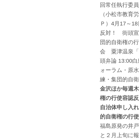
回常任執行委員
（小松市教育労
Ｐ）
4月17～
反対！ 街頭宣
団的自衛権の行
会 粟津温泉「
頭弁論 13:0
ォーラム・原水
練・集団的自衛
金沢ほか毎週木
権の行使容認反
自治体申し入
的自衛権の行使
福島原発の井戸
と２月上旬に報