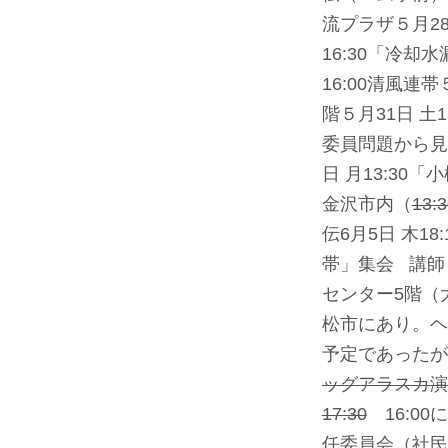
流プラザ
５月2
16:30「冷
16:00清風連帯
階
５月31日 
委員問題から
日 月13:3
金沢市内（
13:
伝
6月5日 木
帯」集会 講師
センター5階（
松市にあり。ヘ
予定であったが
ッグアラスカ演
17:30
16:00
任委員会（社民