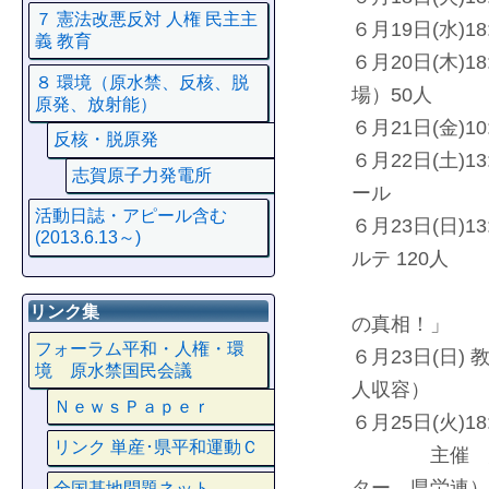
７ 憲法改悪反対 人権 民主主
６月19日(水)
義 教育
６月20日(木)
８ 環境（原水禁、反核、脱
場）50人
原発、放射能）
６月21日(金)
反核・脱原発
６月22日(土)
志賀原子力発電所
ール
活動日誌・アピール含む
６月23日(日)
(2013.6.13～)
ルテ 120人
14:30 
リンク集
の真相！」
フォーラム平和・人権・環
６月23日(日)
境 原水禁国民会議
人収容）
ＮｅｗｓＰａｐｅｒ
６月25日(火
リンク 単産･県平和運動Ｃ
主催 憲法改
ター、県労連）
全国基地問題ネット