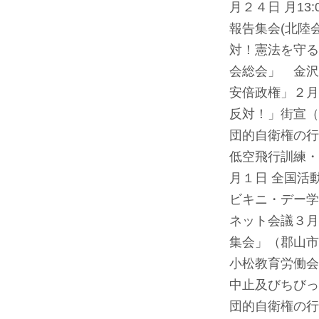
月２４日 月13
報告集会(北陸会
対！憲法を守る
会総会」 金沢
安倍政権」
２月
反対！」街宣（
団的自衛権の行
低空飛行訓練・
月１日 全国活
ビキニ・デー学
ネット会議３月
集会」（郡山市）
小松教育労働会
中止及びちびっ
団的自衛権の行