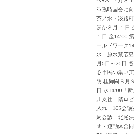
ｲｸﾘﾝｸﾞ
７月３１
※臨時国会に向
茶ノ水・淡路町
ほか
８月 １日
１日 金14:0
ールドワーク1
水 原水禁広島
月5日～26日 各
る市民の集い実
明 桂御園
８月９
日 水14:0
川支社一階ロビ
入れ 102会議
局会議 北尾法
団・運動体合同