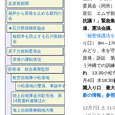
反原発新聞
委員会（同所）
宣伝 エムザ前
福井から原発を止める裁判の
会
抗議！」緊急集
連、憲法会議
★石川県保険医協会
「秘密保護法を
核戦争を防止する石川医師の
会
り口） 9H～
みどり、水を守
原子力規制委員会
原発」訴訟 第
原発の運転状況
う沖縄での訓練
防衛省 統合幕僚監部
れ
13:30小
航空自衛隊小松基地
月4日 水18:30
小松基地の墜落、事故年表
園入り口 最大
新の情報」参照
陸上自衛隊金沢駐屯地 第
14普通科連隊ほか
12月7日 土 
海上自衛隊舞鶴地方隊