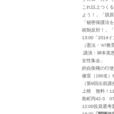
これ以上つくる
よう！」「脱原
「秘密保護法を
統制反対！」「
13:00「2
（憲法・’47
講演：神本美
女性集会」 
的自衛権の行使
修室（190名）
（第9回出前講
上映 無料！
1
島町丙42-3 076
12:00役員選