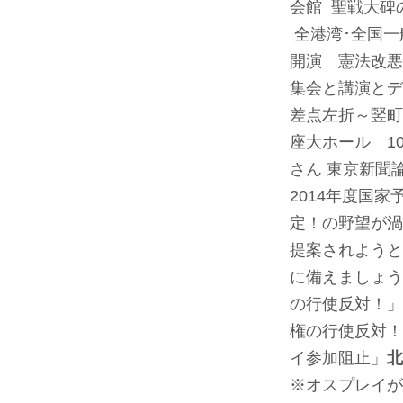
会館 聖戦大碑
全港湾･全国一
開演 憲法改
集会と講演とデ
差点左折～竪町
座大ホール 1
さん 東京新聞
2014年度国
定！の野望が渦
提案されようと
に備えましょう
の行使反対！」
権の行使反対！
イ参加阻止」
北
※オスプレイが