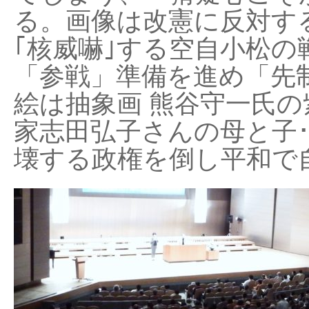
る。画像は改憲に反対する
｢核威嚇｣する空自小松の
「参戦」準備を進め「先
絵は抽象画 熊谷守一氏の
家志田弘子さんの母と子
壊する政権を倒し平和で