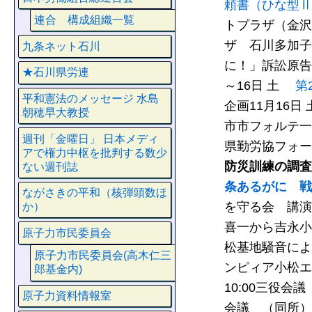
頼書（ひな型Ⅱ
連合 構成組織一覧
トプラザ（金沢
ザ 石川多加子
九条ネット石川
に！」訴訟原告団
★石川県労連
～16日 土
第
平和憲法のメッセージ 水島
企画
11月16日
朝穂早大教授
市市フォルテ一
週刊「金曜日」 日本メディ
県勤労協フォー
アで権力中枢を批判する数少
防災訓練の調査
ない週刊誌
条あるがに 戦
ながさきの平和（核弾頭数ほ
を守る会 講
か）
喜一から吉永小
原子力市民委員会
松基地騒音によ
原子力市民委員会(高木仁三
ンピィア小松エ
郎基金内)
10:00三役会
原子力資料情報室
会議 （同所）1