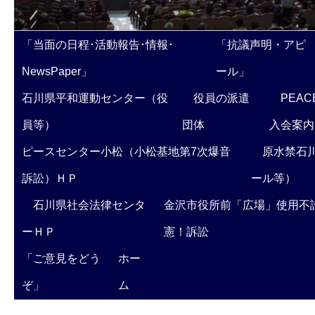
「当面の日程･活動報告･情報･
「抗議声明・アピ
NewsPaper」
ール」
石川県平和運動センター（役
役員の派遣
PEAC
員等）
団体
入会案内
ピースセンター小松（小松基地第7次爆音
原水禁石川
訴訟）ＨＰ
ール等）
石川県社会法律センタ
金沢市役所前「広場」使用不
ーＨＰ
憲！訴訟
「ご意見をどう
ホー
ぞ」
ム