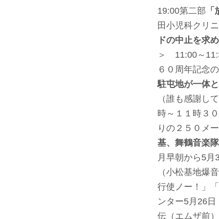
19:00第二部
「
田小児科クリニ
ドの中止を求め
＞ 11:00～11:
６０周年記念の
駐屯地が一体と
（誰も感謝して
時～１１時３０
りの２５０メ
基、
舞鶴音楽隊
月早朝から5月
（小松基地爆音
行使ノー！」「
ンター
5月26
伝（エムザ前）