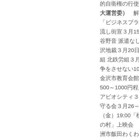
的自衛権の行使
大運営委）
解
「ビジネスプラ
流し街宣
３月1
谷野音 派遣な
沢地裁
３月20
組 北鉄労組
３
争をさせない10
金沢市教育会館
500～1000円
アビオシティ
３
守る会
３月26
（金）19:0
の村」上映会 
洲市飯田わくわ