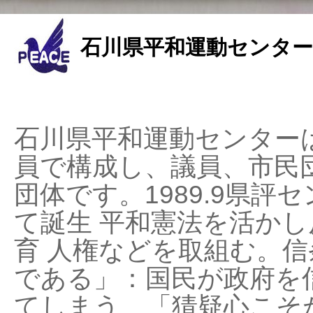
石川県平和運動センター
石川県平和運動センターは
員で構成し、議員、市民
団体です。1989.9県評セ
て誕生 平和憲法を活かし反
育 人権などを取組む。
である」：国民が政府を
てしまう、「猜疑心こそ