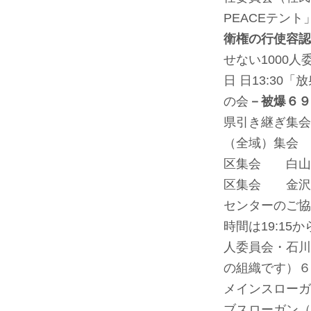
PEACEテン
衛権の行使容認
せない1000
日 日13:30
の会
－被爆６９
県引き継ぎ集会
（全域）集会 
区集会 白山
区集会 金沢
センターのご協
時間は19:15
人委員会・石川
の組織です）
６
メインスロー
ブスローガン（