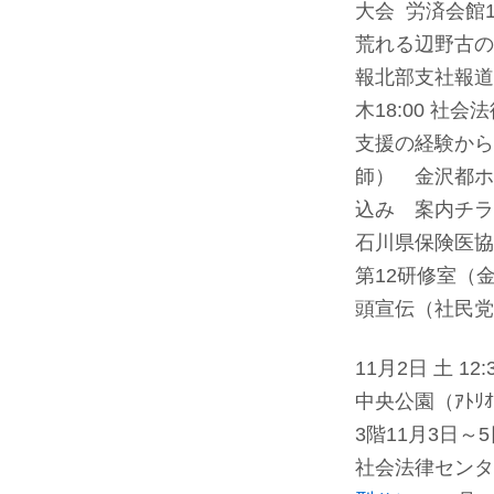
大会 労済会館
荒れる辺野古の
報北部支社報道
木18:00 社
支援の経験から
師） 金沢都ホ
込み 案内チラ
石川県保険医協
第12研修室（
頭宣伝（社民党
11月2日 土 12:
中央公園（ｱﾄﾘ
3階
11月3日
社会法律セン