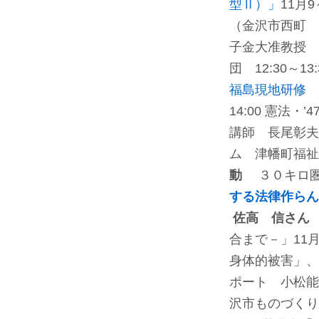
型Ⅱ）」
11月
（金沢市西町 
子金大准教授 
団 12:30～1
福島現地研修
14:00 憲法
講師 長尾彰夫
ム 津幡町福祉
動
３０キロ圏
する法律作らん
佐高 信さん
合まで－」
11
身体的被害」、
ポート 小松能
沢市ものづくり