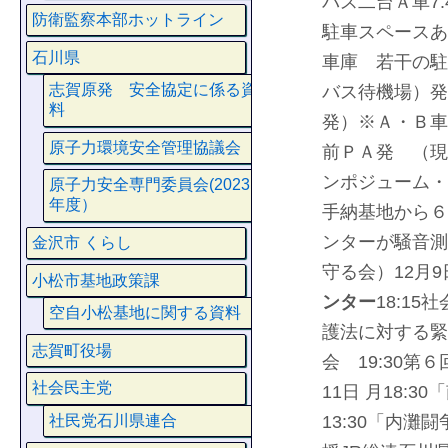
バス二台
Ａ車7
防衛監察本部ホットライン
駐車スペースあ
石川県
車庫 若干の駐
志賀原発 安全協定に係る資
バス待機場）発
料
発）※Ａ・Ｂ車
原子力環境安全管理協議会
前ＰＡ発 （現地
ンポジューム・デ
原子力安全専門委員会(2023
年度）
手納基地から６
ンターが騒音測
金沢市 くらし
守る会）
12月9
小松市基地政策課
ンター
18:1
空自小松基地に関する資料
護法に対する緊
志賀町役場
会 19:30
社会民主党
11日 月18:
社民党石川県連合
13:30「内