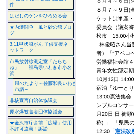
８月４～６日(
件
８月７～９日(
はだしのゲンをひろめる会
ケットは単産・
委員会（議案審
★内灘闘争 風と砂の館ブロ
グ
松市 15:00
林俊昭さん当
3.11甲状腺がん 子供支援ネ
ットワーク
者）
「“アベコ
労働福祉会館４
市民放射線測定室「たらち
ね」 福島県いわき市小名
青年女性部定期
浜
10月13日 1
風のたより～佐藤和良いわき
宿泊「ゆーとり
市議～
13:00憲法集
非核宣言自治体協議会
ンブルコンサー
原水爆被害者団体協議会
月20日 日 
称) 」 「県民の
★金沢市庁舎前「広場」使用
不許可違憲！訴訟
12:30
「
憲法改