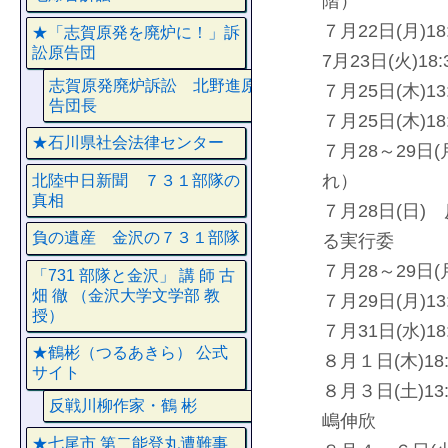
階）
７月22日(月)
★「志賀原発を廃炉に！」訴
訟原告団
7月23日(火)
志賀原発廃炉訴訟 北野進原
７月25日(木
告団長
７月25日(木)
★石川県社会法律センター
７月28～29
れ）
北陸中日新聞 ７３１部隊の
真相
７月28日(日
負の遺産 金沢の７３１部隊
る実行委
７月28～29日
「731 部隊と金沢」 講 師 古
畑 徹 （金沢大学文学部 教
７月29日(月)
授）
７月31日(水)
★鶴彬（つるあきら） 公式
８月１日(木)1
サイト
８月３日(土)1
反戦川柳作家・鶴 彬
嶋伸欣
★七尾市 第二能登丸遭難事