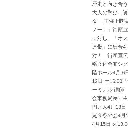
歴史と向き合う
大人の学び 資
ター 主催上映実
ノー！」街頭宣
に対し、「オス
連帯」に集合
4
対！ 街頭宣伝
幡文化会館シグ
階ホール
4月 
12日 土16
ーミナル 講師
会事務局長）主
円／人
4月13
尾９条の会
4月
4月15日 火1