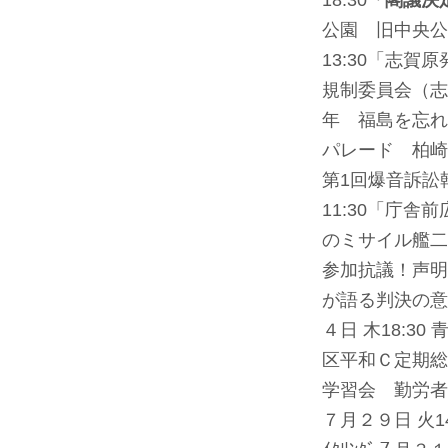
18:30
「閣議決
公園 旧中央公
13:30「志賀
規制委員会（志
年 福島を忘れ
パレード 柏崎
第1回爆音訴訟
11:30「庁
のミサイル艦二
参加抗議！声明
が語る判決の意
４日 木18:3
区平和Ｃ定期総
学習会 勤労者
７月２９日 火1