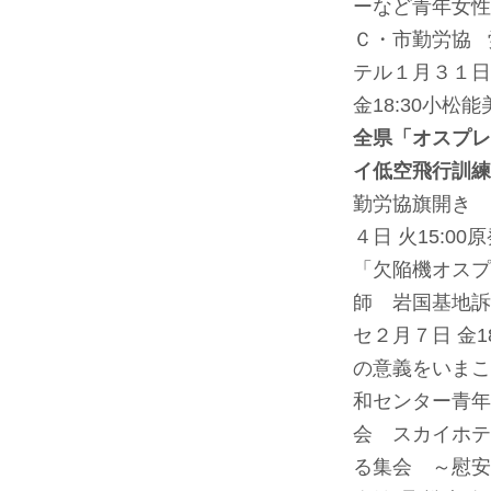
ーなど青年女性
Ｃ・市勤労協 
テル
１月３１日 
金18:30小
全県「オスプレ
イ低空飛行訓練
勤労協旗開き 
４日 火15:
「欠陥機オスプ
師 岩国基地訴
セ
２月７日 金
の意義をいまこ
和センター青年
会 スカイホテ
る集会 ～慰安