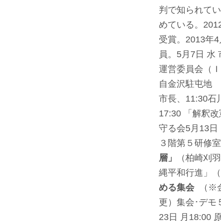
判で知られてい
めている。20
受賞。2013
員。
5月7日 
運営委員会（Ｉ
自金沢駐屯地 
市長、11:3
17:30 「
守る会
5月13
３階第５研修室
層」
（柏崎刈羽
縄平和行進」（
める集会
（※
更）集会･デモ
23日 月18: