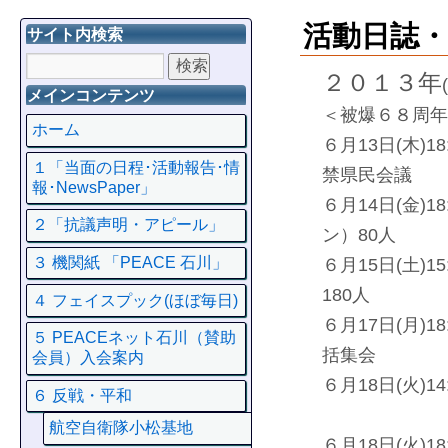
活動日誌・ア
サイト内検索
２０１３年
メインコンテンツ
＜被爆６８周年
ホーム
６月13日(木)
１「当面の日程･活動報告･情
禁県民会議
報･NewsPaper」
６月14日(金)
２「抗議声明・アピール」
ン）80人
３ 機関紙 「PEACE 石川」
６月15日(土)
180人
４ フェイスプック(ほぼ毎日)
６月17日(月)1
５ PEACEネット石川（賛助
括集会
会員）入会案内
６月18日(火)
６ 反戦・平和
18:00
航空自衛隊小松基地
６月18日(火)