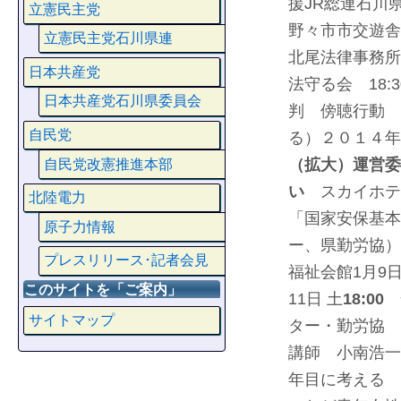
援JR総連石川
立憲民主党
野々市市交遊舎
立憲民主党石川県連
北尾法律事務所
日本共産党
法守る会 18:
日本共産党石川県委員会
判 傍聴行動 
自民党
る）
２０１４年
（拡大）運営委
自民党改憲推進本部
い
スカイホテ
北陸電力
「国家安保基本
原子力情報
ー、県勤労協）
プレスリリース･記者会見
福祉会館
1月9日
このサイトを「ご案内」
11日 土
18:00
サイトマップ
ター・勤労協 
講師 小南浩一
年目に考える 