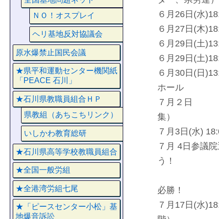
６月26日(水)
ＮＯ！オスプレイ
６月27日(木)
ヘリ基地反対協議会
６月29日(土)
原水爆禁止国民会議
６月29日(土)
★県平和運動センター機関紙
６月30日(日
「PEACE 石川」
ホール
★石川県教職員組合ＨＰ
７月２日 P
県教組（あちこちリンク）
集）
７月3日(水) 
いしかわ教育総研
７月 4日参議
★石川県高等学校教職員組合
う！
★全国一般労組
脱原発、
★全港湾労組七尾
必勝！
７月17日(水
★「ピースセンター小松」基
地爆音訴訟