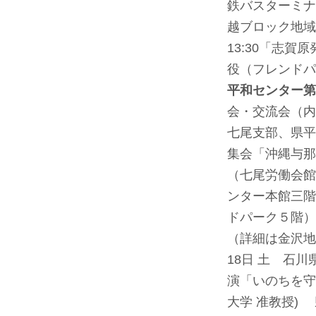
鉄バスターミナ
越ブロック地域
13:30「志
役（フレンドパ
平和センター第
会・交流会（内
七尾支部、県平
集会「沖縄与那
（七尾労働会館
ンター本館三階
ドパーク５階）
（詳細は金沢地
18日 土 石川
演「いのちを守
大学 准教授)