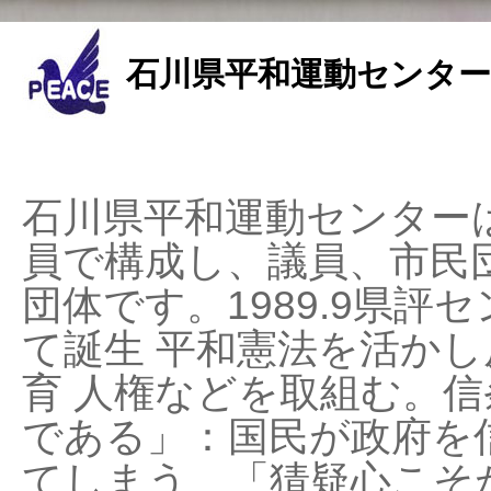
石川県平和運動センター
石川県平和運動センターは
員で構成し、議員、市民
団体です。1989.9県評セ
て誕生 平和憲法を活かし反
育 人権などを取組む。
である」：国民が政府を
てしまう、「猜疑心こそ