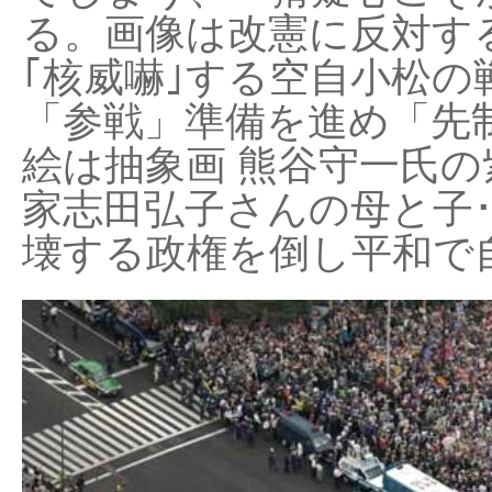
る。画像は改憲に反対する
｢核威嚇｣する空自小松の
「参戦」準備を進め「先
絵は抽象画 熊谷守一氏の
家志田弘子さんの母と子
壊する政権を倒し平和で