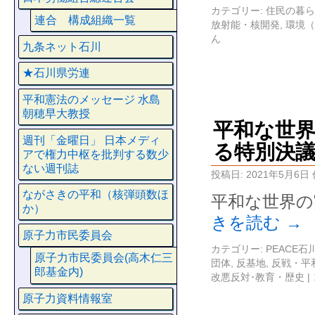
カテゴリー:
住民の暮ら
連合 構成組織一覧
放射能・核開発
,
環境（
ん
九条ネット石川
★石川県労連
平和憲法のメッセージ 水島
朝穂早大教授
平和な世
週刊「金曜日」 日本メディ
る特別決
アで権力中枢を批判する数少
ない週刊誌
投稿日:
2021年5月6日
ながさきの平和（核弾頭数ほ
平和な世界の
か）
きを読む
→
原子力市民委員会
カテゴリー:
PEACE
原子力市民委員会(高木仁三
団体
,
反基地
,
反戦・平
郎基金内)
改悪反対･教育・歴史
|
原子力資料情報室