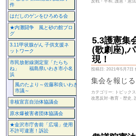
反戦・平和
,
護憲・憲法
件
はだしのゲンをひろめる会
★内灘闘争 風と砂の館ブロ
グ
5.3護憲集
3.11甲状腺がん 子供支援ネ
(歌劇座)
ットワーク
現！
市民放射線測定室「たらち
ね」 福島県いわき市小名
投稿日:
2021年5月7日
浜
集会を報じる各社
風のたより～佐藤和良いわき
市議～
カテゴリー:
トピックス
改悪反対･教育・歴史
,
非核宣言自治体協議会
原水爆被害者団体協議会
★金沢市庁舎前「広場」使用
不許可違憲！訴訟