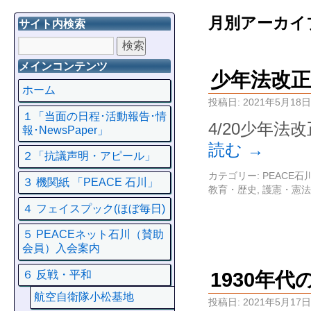
月別アーカイ
サイト内検索
メインコンテンツ
少年法改
ホーム
投稿日:
2021年5月18日
１「当面の日程･活動報告･情
4/20少年
報･NewsPaper」
読む
→
２「抗議声明・アピール」
カテゴリー:
PEACE
３ 機関紙 「PEACE 石川」
教育・歴史
,
護憲・憲法
４ フェイスプック(ほぼ毎日)
５ PEACEネット石川（賛助
会員）入会案内
６ 反戦・平和
1930年
航空自衛隊小松基地
投稿日:
2021年5月17日