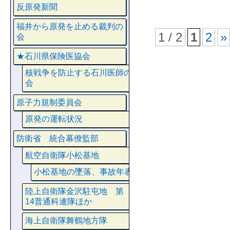
反原発新聞
福井から原発を止める裁判の
1 / 2
1
2
»
会
★石川県保険医協会
核戦争を防止する石川医師の
会
原子力規制委員会
原発の運転状況
防衛省 統合幕僚監部
航空自衛隊小松基地
小松基地の墜落、事故年表
陸上自衛隊金沢駐屯地 第
14普通科連隊ほか
海上自衛隊舞鶴地方隊