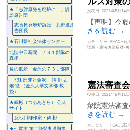
ルス対策
★「志賀原発を廃炉に！」訴
投稿日:
2021年5月14日
訟原告団
【声明】今夏
志賀原発廃炉訴訟 北野進原
きを読む
→
告団長
★石川県社会法律センター
カテゴリー:
PEACE
護憲・憲法改悪反対･
北陸中日新聞 ７３１部隊の
真相
負の遺産 金沢の７３１部隊
「731 部隊と金沢」 講 師 古
憲法審査
畑 徹 （金沢大学文学部 教
授）
投稿日:
2021年5月11日
★鶴彬（つるあきら） 公式
衆院憲法審査
サイト
きを読む
→
反戦川柳作家・鶴 彬
カテゴリー:
PEACE
★七尾市 第二能登丸遭難事