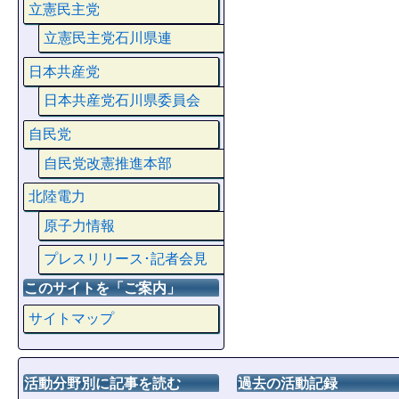
立憲民主党
立憲民主党石川県連
日本共産党
日本共産党石川県委員会
自民党
自民党改憲推進本部
北陸電力
原子力情報
プレスリリース･記者会見
このサイトを「ご案内」
サイトマップ
活動分野別に記事を読む
過去の活動記録