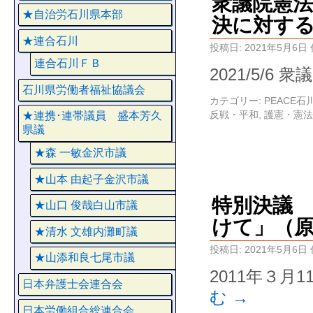
衆議院憲
★自治労石川県本部
決に対す
★連合石川
投稿日:
2021年5月6日
連合石川ＦＢ
2021/5/
石川県労働者福祉協議会
カテゴリー:
PEACE
反戦・平和
,
護憲・憲法
★連携･連帯議員 盛本芳久
県議
★森 一敏金沢市議
★山本 由起子金沢市議
特別決議 
★山口 俊哉白山市議
けて」（
★清水 文雄内灘町議
投稿日:
2021年5月6日
★山添和良七尾市議
2011年３月
日本弁護士会連合会
む
→
日本労働組合総連合会