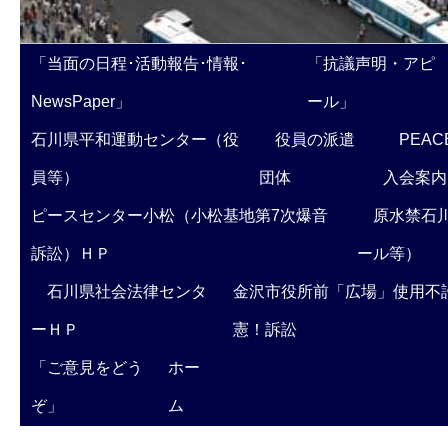
「当面の日程･活動報告･情報･
「抗議声明・アピ
NewsPaper」
ール」
石川県平和運動センター（役
役員の派遣
PEAC
員等）
団体
入会案内
ピースセンター小松（小松基地第7次爆音
原水禁石川
訴訟）ＨＰ
ール等）
石川県社会法律センタ
金沢市役所前「広場」使用不
ーＨＰ
憲！訴訟
「ご意見をどう
ホー
ぞ」
ム