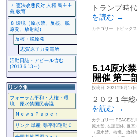
７ 憲法改悪反対 人権 民主主
トランプ時代
義 教育
を読む
→
８ 環境（原水禁、反核、脱
カテゴリー:
トピックス
原発、放射能）
反核・脱原発
志賀原子力発電所
活動日誌・アピール含む
5.14原
(2013.6.13～)
開催 第二
リンク集
投稿日:
2021年5月17日
２０２１年総
フォーラム平和・人権・環
境 原水禁国民会議
を読む
→
ＮｅｗｓＰａｐｅｒ
カテゴリー:
PEACE
リンク 単産･県平和運動Ｃ
原水禁
,
友誼団体
,
反基
（原水禁、核燃、放射
全国基地問題ネット