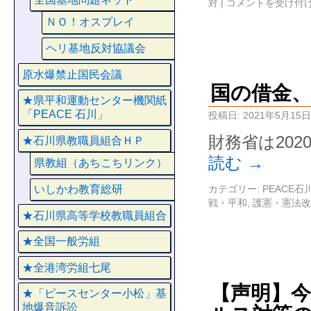
対
|
コメントを受け付
ＮＯ！オスプレイ
ヘリ基地反対協議会
原水爆禁止国民会議
国の借金、2
★県平和運動センター機関紙
「PEACE 石川」
投稿日:
2021年5月15日
財務省は20
★石川県教職員組合ＨＰ
読む
→
県教組（あちこちリンク）
いしかわ教育総研
カテゴリー:
PEACE
戦・平和
,
護憲・憲法改
★石川県高等学校教職員組合
★全国一般労組
★全港湾労組七尾
【声明】
★「ピースセンター小松」基
地爆音訴訟