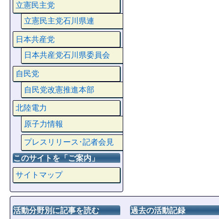
立憲民主党
立憲民主党石川県連
日本共産党
日本共産党石川県委員会
自民党
自民党改憲推進本部
北陸電力
原子力情報
プレスリリース･記者会見
このサイトを「ご案内」
サイトマップ
活動分野別に記事を読む
過去の活動記録