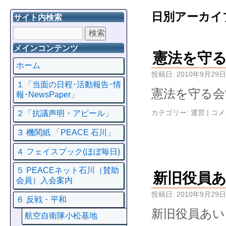
日別アーカイ
サイト内検索
メインコンテンツ
憲法を守
ホーム
投稿日:
2010年9月29日
１「当面の日程･活動報告･情
憲法を守る会
報･NewsPaper」
カテゴリー:
運営
|
コメ
２「抗議声明・アピール」
３ 機関紙 「PEACE 石川」
４ フェイスプック(ほぼ毎日)
５ PEACEネット石川（賛助
新旧役員
会員）入会案内
投稿日:
2010年9月29日
６ 反戦・平和
新旧役員あい
航空自衛隊小松基地