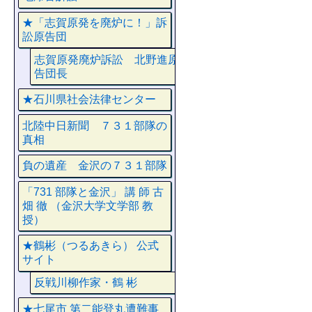
★「志賀原発を廃炉に！」訴
訟原告団
志賀原発廃炉訴訟 北野進原
告団長
★石川県社会法律センター
北陸中日新聞 ７３１部隊の
真相
負の遺産 金沢の７３１部隊
「731 部隊と金沢」 講 師 古
畑 徹 （金沢大学文学部 教
授）
★鶴彬（つるあきら） 公式
サイト
反戦川柳作家・鶴 彬
★七尾市 第二能登丸遭難事