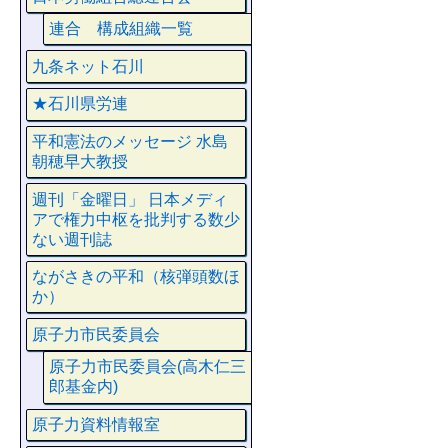
連合 構成組織一覧
九条ネット石川
★石川県労連
平和憲法のメッセージ 水島
朝穂早大教授
週刊「金曜日」 日本メディ
アで権力中枢を批判する数少
ない週刊誌
ながさきの平和（核弾頭数ほ
か）
原子力市民委員会
原子力市民委員会(高木仁三
郎基金内)
原子力資料情報室