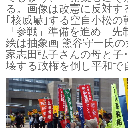
る。画像は改憲に反対する
｢核威嚇｣する空自小松の
「参戦」準備を進め「先
絵は抽象画 熊谷守一氏の
家志田弘子さんの母と子
壊する政権を倒し平和で