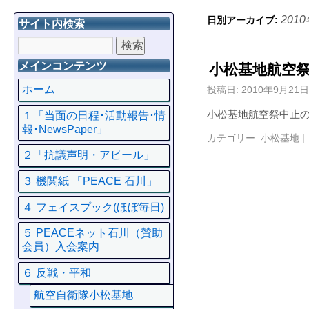
201
日別アーカイブ:
サイト内検索
メインコンテンツ
小松基地航空
ホーム
投稿日:
2010年9月21日
小松基地航空祭中止の
１「当面の日程･活動報告･情
報･NewsPaper」
カテゴリー:
小松基地
|
２「抗議声明・アピール」
３ 機関紙 「PEACE 石川」
４ フェイスプック(ほぼ毎日)
５ PEACEネット石川（賛助
会員）入会案内
６ 反戦・平和
航空自衛隊小松基地