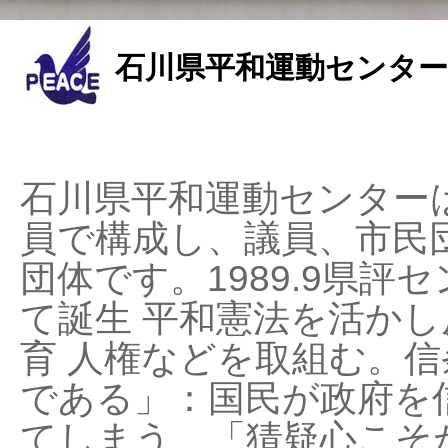
石川県平和運動センター
石川県平和運動センターは
員で構成し、議員、市民
団体です。1989.9県評セ
て誕生 平和憲法を活かし反
育 人権などを取組む。
である」：国民が政府を
てしまう、「猜疑心こそ