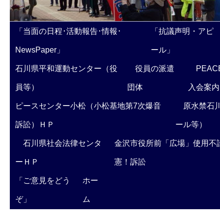
「当面の日程･活動報告･情報･
「抗議声明・アピ
NewsPaper」
ール」
石川県平和運動センター（役
役員の派遣
PEAC
員等）
団体
入会案内
ピースセンター小松（小松基地第7次爆音
原水禁石川
訴訟）ＨＰ
ール等）
石川県社会法律センタ
金沢市役所前「広場」使用不
ーＨＰ
憲！訴訟
「ご意見をどう
ホー
ぞ」
ム