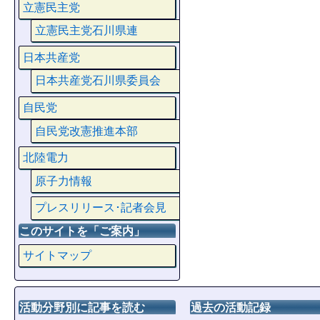
立憲民主党
立憲民主党石川県連
日本共産党
日本共産党石川県委員会
自民党
自民党改憲推進本部
北陸電力
原子力情報
プレスリリース･記者会見
このサイトを「ご案内」
サイトマップ
活動分野別に記事を読む
過去の活動記録