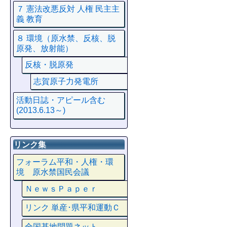
７ 憲法改悪反対 人権 民主主
義 教育
８ 環境（原水禁、反核、脱
原発、放射能）
反核・脱原発
志賀原子力発電所
活動日誌・アピール含む
(2013.6.13～)
リンク集
フォーラム平和・人権・環
境 原水禁国民会議
ＮｅｗｓＰａｐｅｒ
リンク 単産･県平和運動Ｃ
全国基地問題ネット