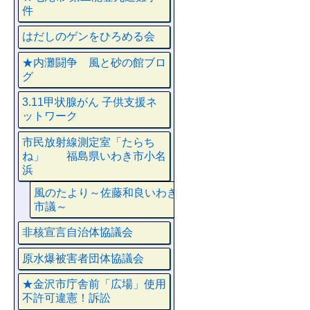
件
はだしのゲンをひろめる会
★内灘闘争 風と砂の館ブロ
グ
3.11甲状腺がん 子供支援ネ
ットワーク
市民放射線測定室「たらち
ね」 福島県いわき市小名
浜
風のたより～佐藤和良いわき
市議～
非核宣言自治体協議会
原水爆被害者団体協議会
★金沢市庁舎前「広場」使用
不許可違憲！訴訟