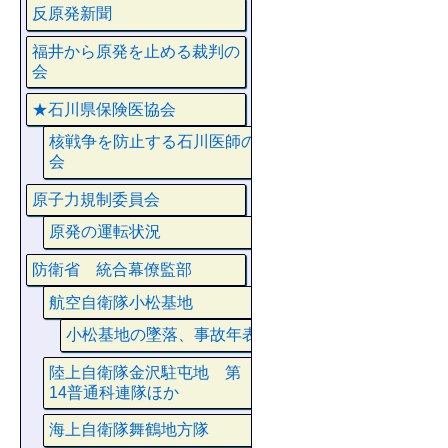
反原発新聞
福井から原発を止める裁判の
会
★石川県保険医協会
核戦争を防止する石川医師の
会
原子力規制委員会
原発の運転状況
防衛省 統合幕僚監部
航空自衛隊小松基地
小松基地の墜落、事故年表
陸上自衛隊金沢駐屯地 第
14普通科連隊ほか
海上自衛隊舞鶴地方隊