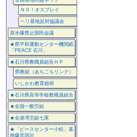
ＮＯ！オスプレイ
ヘリ基地反対協議会
原水爆禁止国民会議
★県平和運動センター機関紙
「PEACE 石川」
★石川県教職員組合ＨＰ
県教組（あちこちリンク）
いしかわ教育総研
★石川県高等学校教職員組合
★全国一般労組
★全港湾労組七尾
★「ピースセンター小松」基
地爆音訴訟