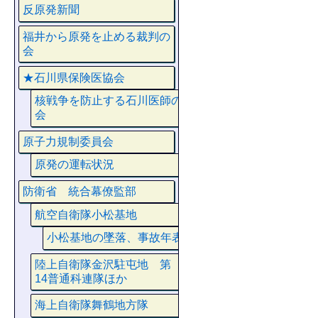
反原発新聞
福井から原発を止める裁判の
会
★石川県保険医協会
核戦争を防止する石川医師の
会
原子力規制委員会
原発の運転状況
防衛省 統合幕僚監部
航空自衛隊小松基地
小松基地の墜落、事故年表
陸上自衛隊金沢駐屯地 第
14普通科連隊ほか
海上自衛隊舞鶴地方隊