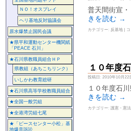
普天間街宣・
ＮＯ！オスプレイ
きを読む
→
ヘリ基地反対協議会
カテゴリー:
反基地
|
コ
原水爆禁止国民会議
★県平和運動センター機関紙
「PEACE 石川」
★石川県教職員組合ＨＰ
１０年度石
県教組（あちこちリンク）
投稿日:
2010年10月22
いしかわ教育総研
１０年度石川
★石川県高等学校教職員組合
きを読む
→
★全国一般労組
カテゴリー:
護憲・憲法
★全港湾労組七尾
★「ピースセンター小松」基
地爆音訴訟