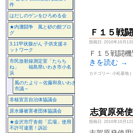
件
はだしのゲンをひろめる会
★内灘闘争 風と砂の館ブロ
Ｆ１５戦
グ
投稿日:
2010年10月13
3.11甲状腺がん 子供支援ネ
ットワーク
Ｆ１５戦闘機
きを読む
→
市民放射線測定室「たらち
ね」 福島県いわき市小名
浜
カテゴリー:
小松基地
|
風のたより～佐藤和良いわき
市議～
非核宣言自治体協議会
志賀原発使
原水爆被害者団体協議会
投稿日:
2010年10月12
★金沢市庁舎前「広場」使用
不許可違憲！訴訟
志賀原発使用