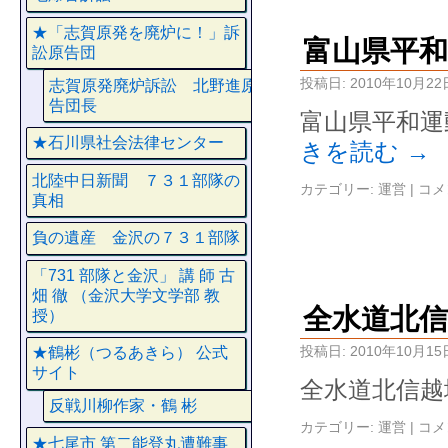
★「志賀原発を廃炉に！」訴
富山県平
訟原告団
投稿日:
2010年10月22
志賀原発廃炉訴訟 北野進原
告団長
富山県平和運
★石川県社会法律センター
きを読む
→
北陸中日新聞 ７３１部隊の
カテゴリー:
運営
|
コメ
真相
負の遺産 金沢の７３１部隊
「731 部隊と金沢」 講 師 古
畑 徹 （金沢大学文学部 教
全水道北信
授）
投稿日:
2010年10月15
★鶴彬（つるあきら） 公式
サイト
全水道北信越
反戦川柳作家・鶴 彬
カテゴリー:
運営
|
コメ
★七尾市 第二能登丸遭難事