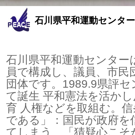
石川県平和運動センター
石川県平和運動センターは
員で構成し、議員、市民
団体です。1989.9県評セ
て誕生 平和憲法を活かし反
育 人権などを取組む。
である」：国民が政府を
てしまう、「猜疑心こそ