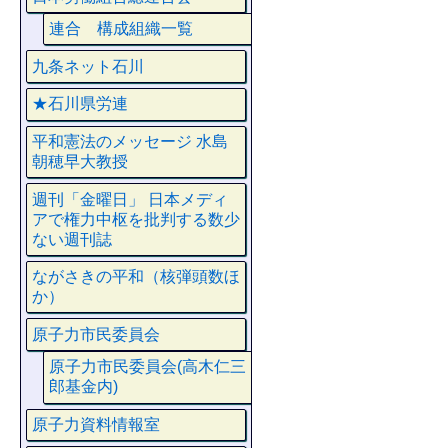
連合 構成組織一覧
九条ネット石川
★石川県労連
平和憲法のメッセージ 水島
朝穂早大教授
週刊「金曜日」 日本メディ
アで権力中枢を批判する数少
ない週刊誌
ながさきの平和（核弾頭数ほ
か）
原子力市民委員会
原子力市民委員会(高木仁三
郎基金内)
原子力資料情報室