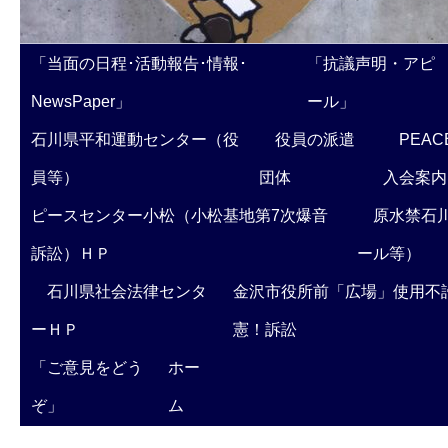
「当面の日程･活動報告･情報･
「抗議声明・アピ
NewsPaper」
ール」
石川県平和運動センター（役
役員の派遣
PEAC
員等）
団体
入会案内
ピースセンター小松（小松基地第7次爆音
原水禁石川
訴訟）ＨＰ
ール等）
石川県社会法律センタ
金沢市役所前「広場」使用不
ーＨＰ
憲！訴訟
「ご意見をどう
ホー
ぞ」
ム