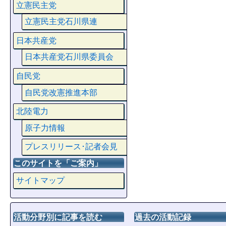
立憲民主党
立憲民主党石川県連
日本共産党
日本共産党石川県委員会
自民党
自民党改憲推進本部
北陸電力
原子力情報
プレスリリース･記者会見
このサイトを「ご案内」
サイトマップ
活動分野別に記事を読む
過去の活動記録