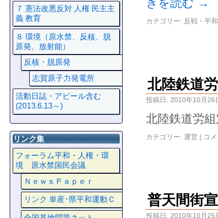
きを読む
→
７ 憲法改悪反対 人権 民主主
義 教育
カテゴリー:
反戦・平和
８ 環境（原水禁、反核、脱
原発、放射能）
反核・脱原発
志賀原子力発電所
北陸鉄道労
活動日誌・アピール含む
投稿日:
2010年10月26
(2013.6.13～)
北陸鉄道労組
カテゴリー:
運営
|
コメ
リンク集
フォーラム平和・人権・環
境 原水禁国民会議
ＮｅｗｓＰａｐｅｒ
普天間街
リンク 単産･県平和運動Ｃ
投稿日:
2010年10月25
全国基地問題ネット