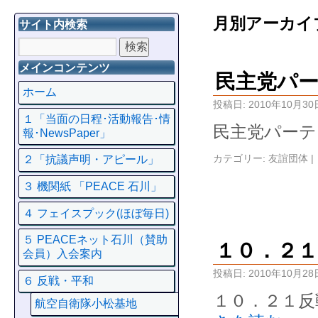
月別アーカイ
サイト内検索
メインコンテンツ
民主党パ
ホーム
投稿日:
2010年10月30
１「当面の日程･活動報告･情
民主党パーテ
報･NewsPaper」
カテゴリー:
友誼団体
|
２「抗議声明・アピール」
３ 機関紙 「PEACE 石川」
４ フェイスプック(ほぼ毎日)
５ PEACEネット石川（賛助
１０．２
会員）入会案内
投稿日:
2010年10月28
６ 反戦・平和
１０．２１反
航空自衛隊小松基地