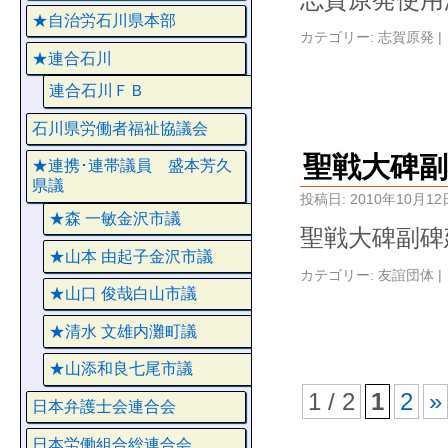
★自治労石川県本部
カテゴリー:
志賀原発
|
★連合石川
連合石川ＦＢ
石川県労働者福祉協議会
聖戦大碑
★連携･連帯議員 盛本芳久
県議
投稿日:
2010年10月12
★森 一敏金沢市議
聖戦大碑副碑
★山本 由起子金沢市議
カテゴリー:
友誼団体
|
★山口 俊哉白山市議
★清水 文雄内灘町議
★山添和良七尾市議
1 / 2
1
2
»
日本弁護士会連合会
日本労働組合総連合会