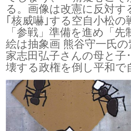
る。画像は改憲に反対する
｢核威嚇｣する空自小松の
「参戦」準備を進め「先
絵は抽象画 熊谷守一氏の
家志田弘子さんの母と子
壊する政権を倒し平和で