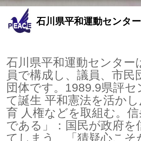
石川県平和運動センター
石川県平和運動センターは
員で構成し、議員、市民
団体です。1989.9県評セ
て誕生 平和憲法を活かし反
育 人権などを取組む。
である」：国民が政府を
てしまう、「猜疑心こそ