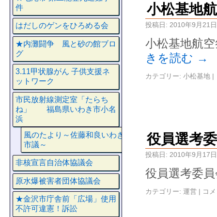
小松基地
件
投稿日:
2010年9月21日
はだしのゲンをひろめる会
小松基地航空
★内灘闘争 風と砂の館ブロ
グ
きを読む
→
3.11甲状腺がん 子供支援ネ
カテゴリー:
小松基地
|
ットワーク
市民放射線測定室「たらち
ね」 福島県いわき市小名
浜
風のたより～佐藤和良いわき
役員選考委
市議～
投稿日:
2010年9月17日
非核宣言自治体協議会
役員選考委員
原水爆被害者団体協議会
カテゴリー:
運営
|
コメ
★金沢市庁舎前「広場」使用
不許可違憲！訴訟