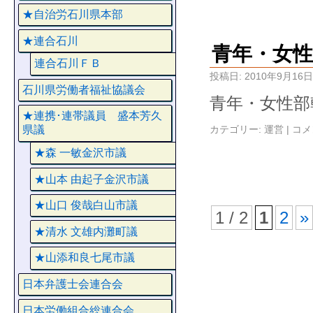
★自治労石川県本部
★連合石川
青年・女性
連合石川ＦＢ
投稿日:
2010年9月16日
石川県労働者福祉協議会
青年・女性部
★連携･連帯議員 盛本芳久
カテゴリー:
運営
|
コメ
県議
★森 一敏金沢市議
★山本 由起子金沢市議
★山口 俊哉白山市議
1 / 2
1
2
»
★清水 文雄内灘町議
★山添和良七尾市議
日本弁護士会連合会
日本労働組合総連合会