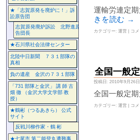
運輸労連定期
★「志賀原発を廃炉に！」訴
訟原告団
きを読む
→
志賀原発廃炉訴訟 北野進原
カテゴリー:
運営
|
コメ
告団長
★石川県社会法律センター
北陸中日新聞 ７３１部隊の
真相
全国一般定
負の遺産 金沢の７３１部隊
投稿日:
2010年9月26日
「731 部隊と金沢」 講 師 古
全国一般定期
畑 徹 （金沢大学文学部 教
授）
カテゴリー:
運営
|
コメ
★鶴彬（つるあきら） 公式
サイト
反戦川柳作家・鶴 彬
★七尾市 第二能登丸遭難事