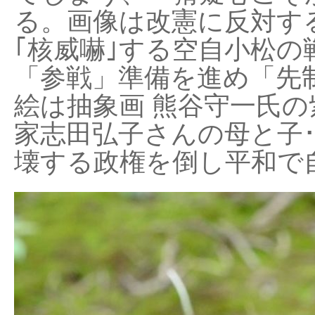
る。画像は改憲に反対する
｢核威嚇｣する空自小松の
「参戦」準備を進め「先
絵は抽象画 熊谷守一氏の
家志田弘子さんの母と子
壊する政権を倒し平和で