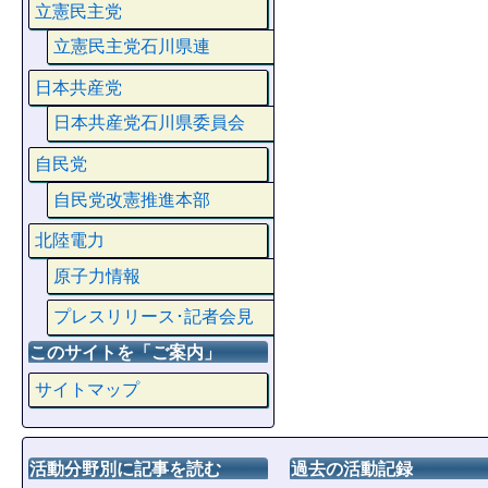
立憲民主党
立憲民主党石川県連
日本共産党
日本共産党石川県委員会
自民党
自民党改憲推進本部
北陸電力
原子力情報
プレスリリース･記者会見
このサイトを「ご案内」
サイトマップ
活動分野別に記事を読む
過去の活動記録