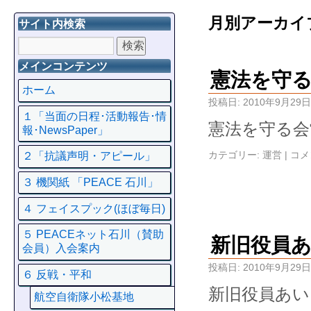
月別アーカイ
サイト内検索
メインコンテンツ
憲法を守
ホーム
投稿日:
2010年9月29日
１「当面の日程･活動報告･情
憲法を守る会
報･NewsPaper」
カテゴリー:
運営
|
コメ
２「抗議声明・アピール」
３ 機関紙 「PEACE 石川」
４ フェイスプック(ほぼ毎日)
５ PEACEネット石川（賛助
新旧役員
会員）入会案内
投稿日:
2010年9月29日
６ 反戦・平和
新旧役員あい
航空自衛隊小松基地