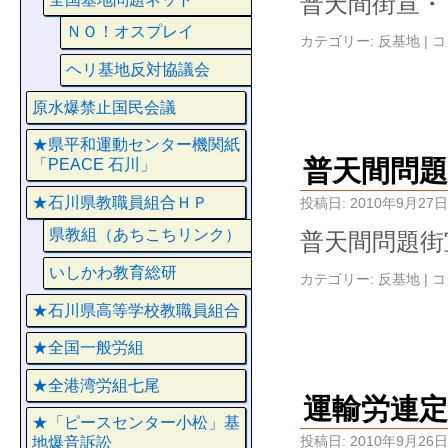
普天間街宣・
ＮＯ！オスプレイ
カテゴリー:
反基地
|
コ
ヘリ基地反対協議会
原水爆禁止国民会議
★県平和運動センター機関紙
普天間問題
「PEACE 石川」
★石川県教職員組合ＨＰ
投稿日:
2010年9月27日
県教組（あちこちリンク）
普天間問題街
いしかわ教育総研
カテゴリー:
反基地
|
コ
★石川県高等学校教職員組合
★全国一般労組
★全港湾労組七尾
運輸労連定
★「ピースセンター小松」基
投稿日:
2010年9月26日
地爆音訴訟