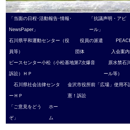
「当面の日程･活動報告･情報･
「抗議声明・アピ
NewsPaper」
ール」
石川県平和運動センター（役
役員の派遣
PEAC
員等）
団体
入会案内
ピースセンター小松（小松基地第7次爆音
原水禁石川
訴訟）ＨＰ
ール等）
石川県社会法律センタ
金沢市役所前「広場」使用不
ーＨＰ
憲！訴訟
「ご意見をどう
ホー
ぞ」
ム