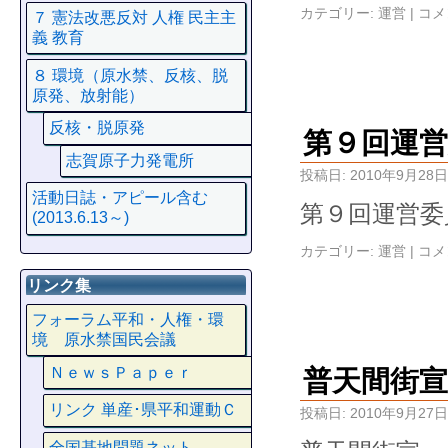
カテゴリー:
運営
|
コメ
７ 憲法改悪反対 人権 民主主
義 教育
８ 環境（原水禁、反核、脱
原発、放射能）
反核・脱原発
第９回運営
志賀原子力発電所
投稿日:
2010年9月28日
活動日誌・アピール含む
第９回運営委
(2013.6.13～)
カテゴリー:
運営
|
コメ
リンク集
フォーラム平和・人権・環
境 原水禁国民会議
ＮｅｗｓＰａｐｅｒ
普天間街
リンク 単産･県平和運動Ｃ
投稿日:
2010年9月27日
全国基地問題ネット