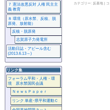
カテゴリー:
反基地
|
コ
７ 憲法改悪反対 人権 民主主
義 教育
８ 環境（原水禁、反核、脱
原発、放射能）
反核・脱原発
志賀原子力発電所
活動日誌・アピール含む
(2013.6.13～)
リンク集
フォーラム平和・人権・環
境 原水禁国民会議
ＮｅｗｓＰａｐｅｒ
リンク 単産･県平和運動Ｃ
全国基地問題ネット