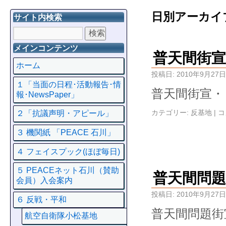
日別アーカイ
サイト内検索
メインコンテンツ
普天間街
ホーム
投稿日:
2010年9月27日
１「当面の日程･活動報告･情
普天間街宣・
報･NewsPaper」
カテゴリー:
反基地
|
コ
２「抗議声明・アピール」
３ 機関紙 「PEACE 石川」
４ フェイスプック(ほぼ毎日)
５ PEACEネット石川（賛助
普天間問題
会員）入会案内
投稿日:
2010年9月27日
６ 反戦・平和
普天間問題街
航空自衛隊小松基地