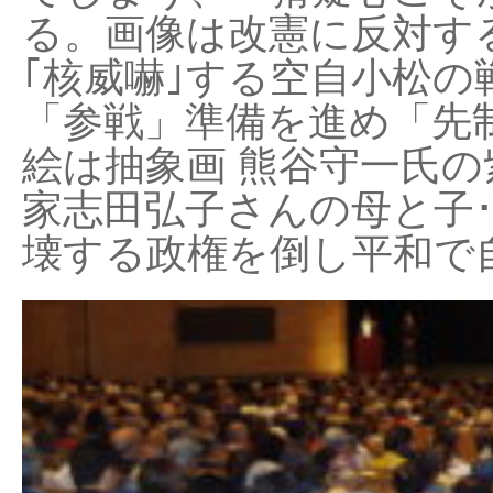
る。画像は改憲に反対する
｢核威嚇｣する空自小松の
「参戦」準備を進め「先
絵は抽象画 熊谷守一氏の
家志田弘子さんの母と子
壊する政権を倒し平和で