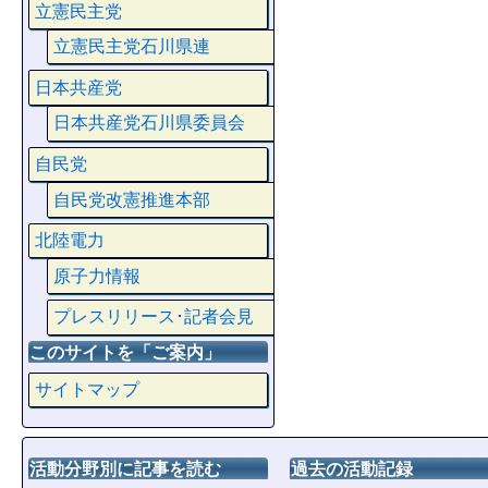
立憲民主党
立憲民主党石川県連
日本共産党
日本共産党石川県委員会
自民党
自民党改憲推進本部
北陸電力
原子力情報
プレスリリース･記者会見
このサイトを「ご案内」
サイトマップ
活動分野別に記事を読む
過去の活動記録