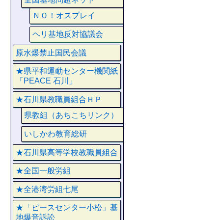
ＮＯ！オスプレイ
ヘリ基地反対協議会
原水爆禁止国民会議
★県平和運動センター機関紙
「PEACE 石川」
★石川県教職員組合ＨＰ
県教組（あちこちリンク）
いしかわ教育総研
★石川県高等学校教職員組合
★全国一般労組
★全港湾労組七尾
★「ピースセンター小松」基
地爆音訴訟