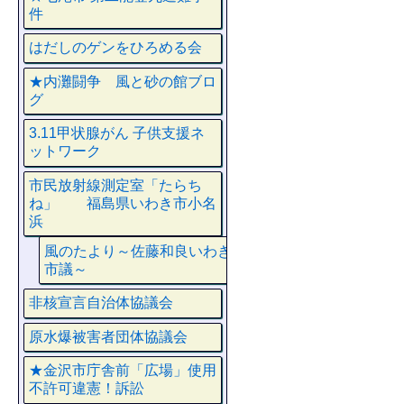
件
はだしのゲンをひろめる会
★内灘闘争 風と砂の館ブロ
グ
3.11甲状腺がん 子供支援ネ
ットワーク
市民放射線測定室「たらち
ね」 福島県いわき市小名
浜
風のたより～佐藤和良いわき
市議～
非核宣言自治体協議会
原水爆被害者団体協議会
★金沢市庁舎前「広場」使用
不許可違憲！訴訟