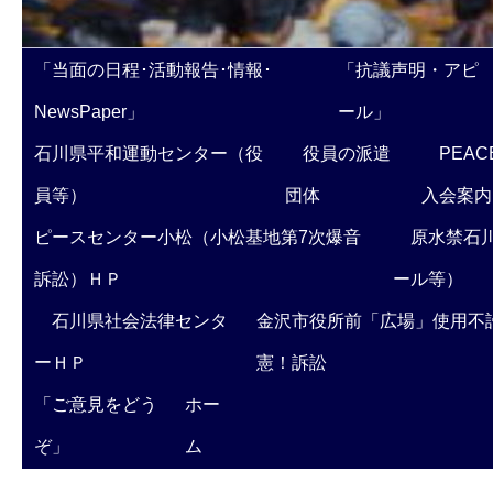
「当面の日程･活動報告･情報･
「抗議声明・アピ
NewsPaper」
ール」
石川県平和運動センター（役
役員の派遣
PEAC
員等）
団体
入会案内
ピースセンター小松（小松基地第7次爆音
原水禁石川
訴訟）ＨＰ
ール等）
石川県社会法律センタ
金沢市役所前「広場」使用不
ーＨＰ
憲！訴訟
「ご意見をどう
ホー
ぞ」
ム