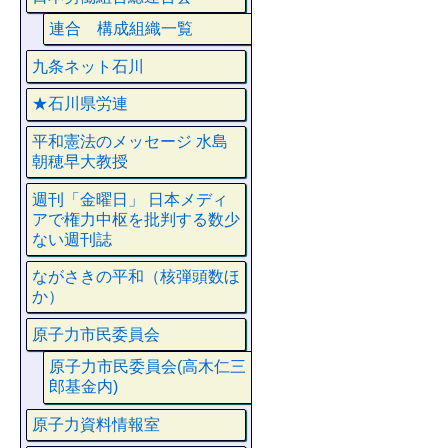
連合 構成組織一覧
九条ネット石川
★石川県労連
平和憲法のメッセージ 水島
朝穂早大教授
週刊「金曜日」 日本メディ
アで権力中枢を批判する数少
ない週刊誌
ながさきの平和（核弾頭数ほ
か）
原子力市民委員会
原子力市民委員会(高木仁三
郎基金内)
原子力資料情報室