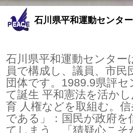
石川県平和運動センター
石川県平和運動センターは
員で構成し、議員、市民
団体です。1989.9県評セ
て誕生 平和憲法を活かし反
育 人権などを取組む。
である」：国民が政府を
てしまう、「猜疑心こそ