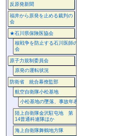
反原発新聞
福井から原発を止める裁判の
会
★石川県保険医協会
核戦争を防止する石川医師の
会
原子力規制委員会
原発の運転状況
防衛省 統合幕僚監部
航空自衛隊小松基地
小松基地の墜落、事故年表
陸上自衛隊金沢駐屯地 第
14普通科連隊ほか
海上自衛隊舞鶴地方隊