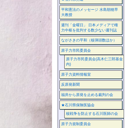
平和憲法のメッセージ 水島朝穂早
大教授
週刊「金曜日」 日本メディアで権
力中枢を批判する数少ない週刊誌
ながさきの平和（核弾頭数ほか）
原子力市民委員会
原子力市民委員会(高木仁三郎基金
内)
原子力資料情報室
反原発新聞
福井から原発を止める裁判の会
★石川県保険医協会
核戦争を防止する石川医師の会
原子力規制委員会