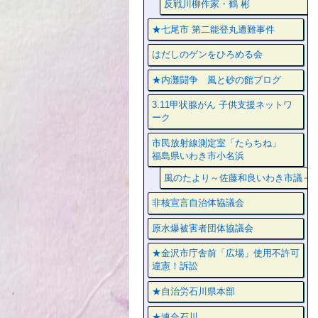
反戦川柳作家・鶴 彬
★七尾市 第二能登丸遭難事件
はだしのゲンをひろめる会
★内灘闘争 風と砂の館ブログ
3.11甲状腺がん 子供支援ネットワ
ーク
市民放射線測定室「たらちね」
福島県いわき市小名浜
風のたより～佐藤和良いわき市議～
非核宣言自治体協議会
原水爆被害者団体協議会
★金沢市庁舎前「広場」使用不許可
違憲！訴訟
★自治労石川県本部
★連合石川