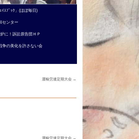
ｲｽﾌﾞｯｸ」(ほぼ毎日)
和センター
廃炉に！訴訟原告団ＨＰ
戦争の美化を許さない会
運輸労連定期大会
→
運輸労連定期大会
→