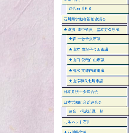
連合石川ＦＢ
石川県労働者福祉協議会
★連携･連帯議員 盛本芳久県議
★森 一敏金沢市議
★山本 由起子金沢市議
★山口 俊哉白山市議
★清水 文雄内灘町議
★山添和良七尾市議
日本弁護士会連合会
日本労働組合総連合会
連合 構成組織一覧
九条ネット石川
★石川県労連