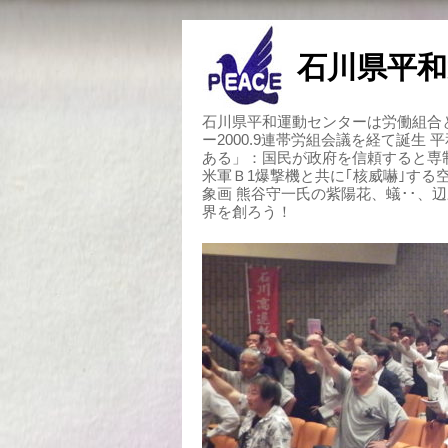
石川県平和
石川県平和運動センターは労働組合と
ー2000.9連帯労組会議を経て誕生
ある」：国民が政府を信頼すると専
米軍Ｂ1爆撃機と共に｢核威嚇｣す
象画 熊谷守一氏の紫陽花、蟻･･、
界を創ろう！