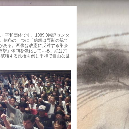
平和団体です。1989.9県評センタ
組む。信条の一つに「信頼は専制の親で
がある。画像は改憲に反対する集会
制攻撃」体制を強化している。絵は抽
を破壊する政権を倒し平和で自由な世