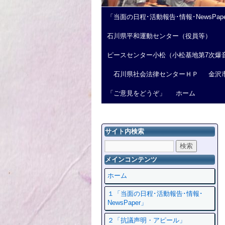
「当面の日程･活動報告･情報･NewsPap
石川県平和運動センター（役員等）
ピースセンター小松（小松基地第7次爆
石川県社会法律センターＨＰ
金沢
「ご意見をどうぞ」
ホーム
サイト内検索
メインコンテンツ
ホーム
１「当面の日程･活動報告･情報･
NewsPaper」
２「抗議声明・アピール」