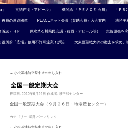
er」
「抗議声明・アピール」
機関紙 「ＰＥＡＣＥ 石川」
「ＦＢﾌｪ
役員の派遣団体
PEACEネット会員（賛助会員）入会案内
地区平
音訴訟）ＨＰ
原水禁石川県民会議（役員・アピール等）
志賀原発を
市役所前「広場」使用不許可違憲！訴訟
大東亜聖戦大碑の撤去を求め、
←
小松基地航空祭中止の申し入れ
全国一般定期大会
投稿日:
2010年9月26日
作成者:
県平和センター
全国一般定期大会（９月２６日・地場産センター）
カテゴリー:
運営
パーマリンク
←
小松基地航空祭中止の申し入れ