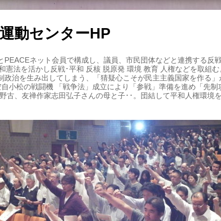
運動センターHP
PEACEネット会員で構成し、議員、市民団体などと連携する反戦・
 平和憲法を活かし反戦･平和 反核 脱原発 環境 教育 人権などを取
制政治を生み出してしまう、「猜疑心こそが民主主義国家を作る」
る空自小松の戦闘機 「戦争法」成立により「参戦」準備を進め「先
辺野古、友禅作家志田弘子さんの母と子･･。団結して平和人権環境