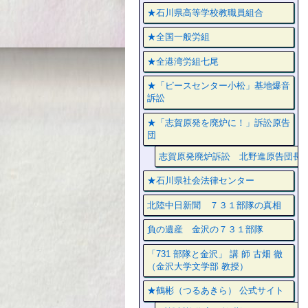
★石川県高等学校教職員組合
★全国一般労組
★全港湾労組七尾
★「ピースセンター小松」基地爆音
訴訟
★「志賀原発を廃炉に！」訴訟原告
団
志賀原発廃炉訴訟 北野進原告団長
★石川県社会法律センター
北陸中日新聞 ７３１部隊の真相
負の遺産 金沢の７３１部隊
「731 部隊と金沢」 講 師 古畑 徹
（金沢大学文学部 教授）
★鶴彬（つるあきら） 公式サイト