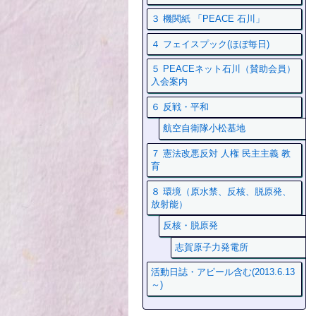
３ 機関紙 「PEACE 石川」
４ フェイスプック(ほぼ毎日)
５ PEACEネット石川（賛助会員）
入会案内
６ 反戦・平和
航空自衛隊小松基地
７ 憲法改悪反対 人権 民主主義 教
育
８ 環境（原水禁、反核、脱原発、
放射能）
反核・脱原発
志賀原子力発電所
活動日誌・アピール含む(2013.6.13
～)