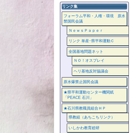
リンク集
フォーラム平和・人権・環境 原水
禁国民会議
ＮｅｗｓＰａｐｅｒ
リンク 単産･県平和運動Ｃ
全国基地問題ネット
ＮＯ！オスプレイ
ヘリ基地反対協議会
原水爆禁止国民会議
★県平和運動センター機関紙
「PEACE 石川」
★石川県教職員組合ＨＰ
県教組（あちこちリンク）
いしかわ教育総研