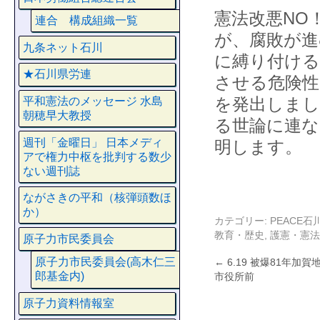
憲法改悪NO
連合 構成組織一覧
が、腐敗が進
九条ネット石川
に縛り付ける
★石川県労連
させる危険性
を発出しまし
平和憲法のメッセージ 水島
朝穂早大教授
る世論に連な
週刊「金曜日」 日本メディ
明します。
アで権力中枢を批判する数少
ない週刊誌
ながさきの平和（核弾頭数ほ
か）
カテゴリー:
PEACE
教育・歴史
,
護憲・憲法
原子力市民委員会
原子力市民委員会(高木仁三
←
6.19 被爆81年加
郎基金内)
市役所前
原子力資料情報室