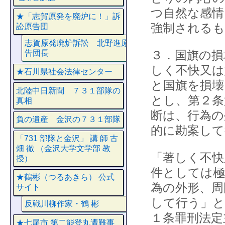
つ自然な感
★「志賀原発を廃炉に！」訴
強制される
訟原告団
志賀原発廃炉訴訟 北野進原
３．国旗の損
告団長
しく不快又は
★石川県社会法律センター
と国旗を損壊
北陸中日新聞 ７３１部隊の
とし、第２条
真相
断は、行為の
負の遺産 金沢の７３１部隊
的に勘案し
「731 部隊と金沢」 講 師 古
畑 徹 （金沢大学文学部 教
「著しく不快
授）
件としては極
★鶴彬（つるあきら） 公式
為の外形、周
サイト
して行う」と
反戦川柳作家・鶴 彬
１条罪刑法定
★七尾市 第二能登丸遭難事