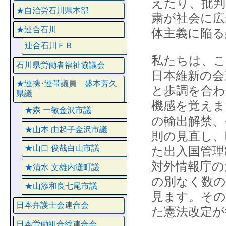
えたり、批判
★自治労石川県本部
粛が社会に広
★連合石川
体主義に陥る
連合石川ＦＢ
私たちは、こ
石川県労働者福祉協議会
日本維新の会
★連携･連帯議員 盛本芳久
と歩調を合
県議
機感を覚えま
★森 一敏金沢市議
の輸出解禁、
★山本 由起子金沢市議
則の見直し、
★山口 俊哉白山市議
た出入国管理
対外情報庁の
★清水 文雄内灘町議
の別なく数の
★山添和良七尾市議
見ます。その
日本弁護士会連合会
た憲法改定が
日本労働組合総連合会