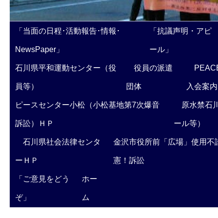
「当面の日程･活動報告･情報･
「抗議声明・アピ
NewsPaper」
ール」
石川県平和運動センター（役
役員の派遣
PEAC
員等）
団体
入会案内
ピースセンター小松（小松基地第7次爆音
原水禁石川
訴訟）ＨＰ
ール等）
石川県社会法律センタ
金沢市役所前「広場」使用不
ーＨＰ
憲！訴訟
「ご意見をどう
ホー
ぞ」
ム