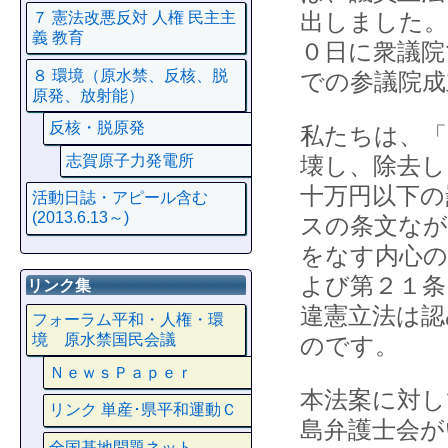
出しました。
７ 憲法改悪反対 人権 民主主
義 教育
０日に衆議院
８ 環境（原水禁、反核、脱
での参議院成
原発、放射能）
反核・脱原発
私たちは、「
志賀原子力発電所
壊し、除去し
十万円以下の
活動日誌・アピール含む
(2013.6.13～)
スの条文なが
をなす内心の
よび第２１条
リンク集
違憲立法は認
フォーラム平和・人権・環
境 原水禁国民会議
のです。
ＮｅｗｓＰａｐｅｒ
本法案に対し
リンク 単産･県平和運動Ｃ
島弁護士会が
全国基地問題ネット