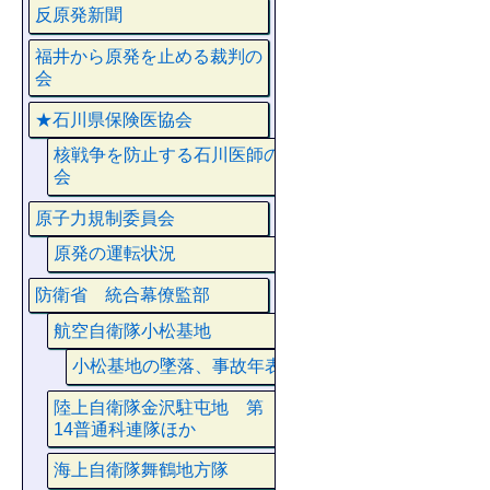
反原発新聞
福井から原発を止める裁判の
会
★石川県保険医協会
核戦争を防止する石川医師の
会
原子力規制委員会
原発の運転状況
防衛省 統合幕僚監部
航空自衛隊小松基地
小松基地の墜落、事故年表
陸上自衛隊金沢駐屯地 第
14普通科連隊ほか
海上自衛隊舞鶴地方隊