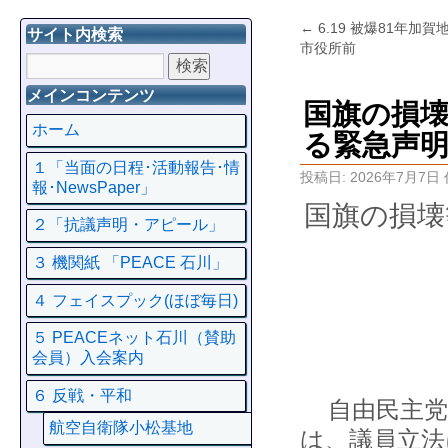
←
6.19 被爆81年加
サイト内検索
市役所前
メインコンテンツ
国旗の損
ホーム
る緊急声
１「当面の日程･活動報告･情
投稿日:
2026年7月7日
報･NewsPaper」
国旗の損壊
２「抗議声明・アピール」
３ 機関紙 「PEACE 石川」
４ フェイスプック(ほぼ毎日)
５ PEACEネット石川（賛助
会員）入会案内
６ 反戦・平和
自由民主党
航空自衛隊小松基地
は、議員立法