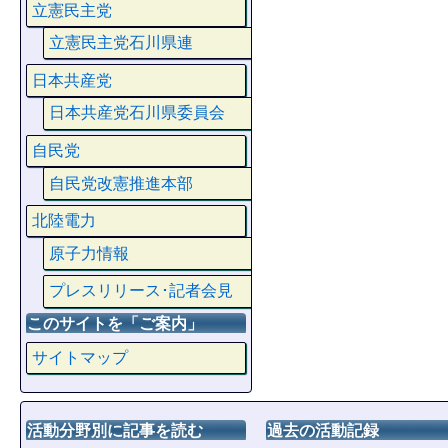
立憲民主党
立憲民主党石川県連
日本共産党
日本共産党石川県委員会
自民党
自民党改憲推進本部
北陸電力
原子力情報
プレスリリース･記者会見
このサイトを「ご案内」
サイトマップ
活動分野別に記事を読む
過去の活動記録