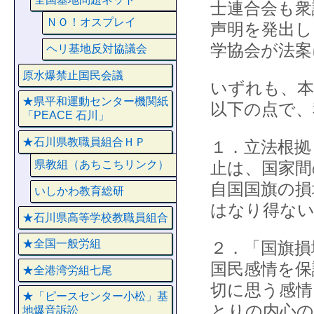
士連合会も衆
ＮＯ！オスプレイ
声明を発出し
学協会が法案
ヘリ基地反対協議会
原水爆禁止国民会議
いずれも、本
★県平和運動センター機関紙
以下の点で、
「PEACE 石川」
★石川県教職員組合ＨＰ
１．立法根拠
止は、国家間
県教組（あちこちリンク）
自国国旗の損
いしかわ教育総研
はなり得な
★石川県高等学校教職員組合
★全国一般労組
２．「国旗損
国民感情を保
★全港湾労組七尾
切に思う感情
★「ピースセンター小松」基
とりの内心の
地爆音訴訟