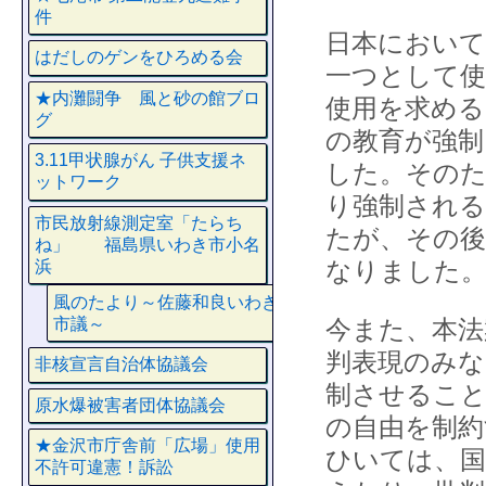
件
日本において
はだしのゲンをひろめる会
一つとして使
★内灘闘争 風と砂の館ブロ
使用を求める
グ
の教育が強制
3.11甲状腺がん 子供支援ネ
した。そのた
ットワーク
り強制される
市民放射線測定室「たらち
たが、その後
ね」 福島県いわき市小名
なりました
浜
風のたより～佐藤和良いわき
市議～
今また、本法
判表現のみな
非核宣言自治体協議会
制させること
原水爆被害者団体協議会
の自由を制
★金沢市庁舎前「広場」使用
ひいては、国
不許可違憲！訴訟