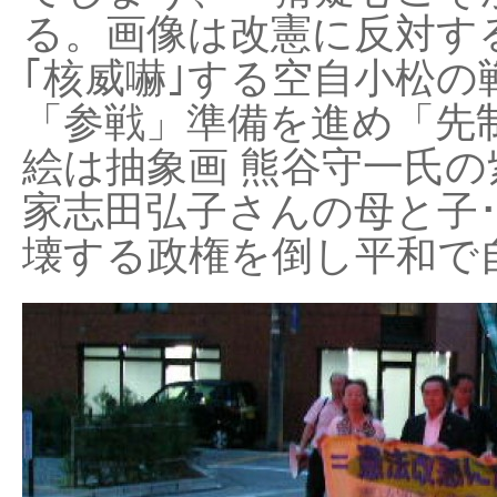
る。画像は改憲に反対する
｢核威嚇｣する空自小松の
「参戦」準備を進め「先
絵は抽象画 熊谷守一氏の
家志田弘子さんの母と子
壊する政権を倒し平和で