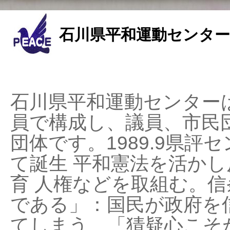
石川県平和運動センター
石川県平和運動センターは
員で構成し、議員、市民
団体です。1989.9県評セ
て誕生 平和憲法を活かし反
育 人権などを取組む。
である」：国民が政府を
てしまう、「猜疑心こそ