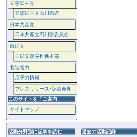
立憲民主党
立憲民主党石川県連
日本共産党
日本共産党石川県委員会
自民党
自民党改憲推進本部
北陸電力
原子力情報
プレスリリース･記者会見
このサイトを「ご案内」
サイトマップ
活動分野別に記事を読む
過去の活動記録