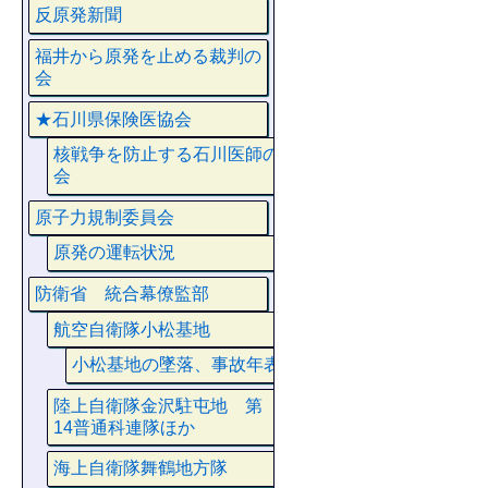
反原発新聞
福井から原発を止める裁判の
会
★石川県保険医協会
核戦争を防止する石川医師の
会
原子力規制委員会
原発の運転状況
防衛省 統合幕僚監部
航空自衛隊小松基地
小松基地の墜落、事故年表
陸上自衛隊金沢駐屯地 第
14普通科連隊ほか
海上自衛隊舞鶴地方隊