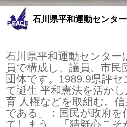
石川県平和運動センター
石川県平和運動センターは
員で構成し、議員、市民
団体です。1989.9県評セ
て誕生 平和憲法を活かし反
育 人権などを取組む。
である」：国民が政府を
てしまう、「猜疑心こそ