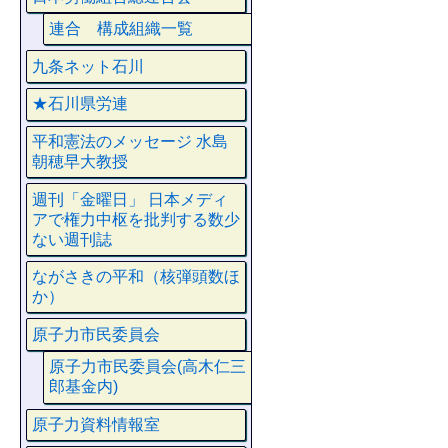
連合 構成組織一覧
九条ネット石川
★石川県労連
平和憲法のメッセージ 水島
朝穂早大教授
週刊「金曜日」 日本メディ
アで権力中枢を批判する数少
ない週刊誌
ながさきの平和（核弾頭数ほ
か）
原子力市民委員会
原子力市民委員会(高木仁三
郎基金内)
原子力資料情報室