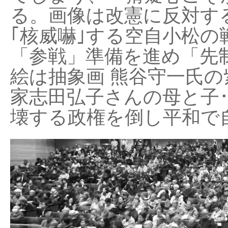
る。画像は改憲に反対する
｢核威嚇｣する空自小松の
「参戦」準備を進め「先
絵は抽象画 熊谷守一氏の
家志田弘子さんの母と子
壊する政権を倒し平和で