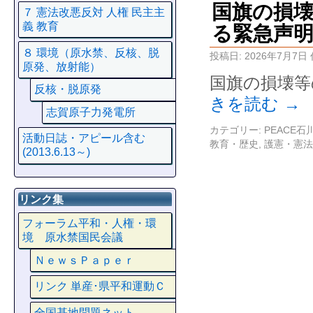
国旗の損
７ 憲法改悪反対 人権 民主主
義 教育
る緊急声
８ 環境（原水禁、反核、脱
投稿日:
2026年7月7日
原発、放射能）
国旗の損壊等
反核・脱原発
きを読む
→
志賀原子力発電所
カテゴリー:
PEACE
活動日誌・アピール含む
教育・歴史
,
護憲・憲法
(2013.6.13～)
リンク集
フォーラム平和・人権・環
境 原水禁国民会議
ＮｅｗｓＰａｐｅｒ
リンク 単産･県平和運動Ｃ
全国基地問題ネット