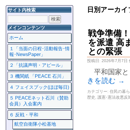
日別アーカイ
サイト内検索
メインコンテンツ
戦争準備！
ホーム
を派遣 高
１「当面の日程･活動報告･情
との緊張
報･NewsPaper」
投稿日:
2026年7月7日
２「抗議声明・アピール」
平和国家と
３ 機関紙 「PEACE 石川」
きを読む
→
４ フェイスプック(ほぼ毎日)
カテゴリー:
住民の暮ら
歴史
,
護憲･憲法改悪反
５ PEACEネット石川（賛助
会員）入会案内
６ 反戦・平和
航空自衛隊小松基地