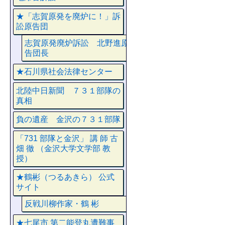
★「志賀原発を廃炉に！」訴
訟原告団
志賀原発廃炉訴訟 北野進原
告団長
★石川県社会法律センター
北陸中日新聞 ７３１部隊の
真相
負の遺産 金沢の７３１部隊
「731 部隊と金沢」 講 師 古
畑 徹 （金沢大学文学部 教
授）
★鶴彬（つるあきら） 公式
サイト
反戦川柳作家・鶴 彬
★七尾市 第二能登丸遭難事