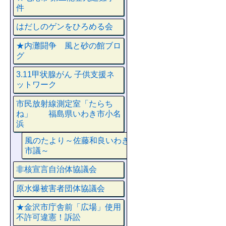
件
はだしのゲンをひろめる会
★内灘闘争 風と砂の館ブロ
グ
3.11甲状腺がん 子供支援ネ
ットワーク
市民放射線測定室「たらち
ね」 福島県いわき市小名
浜
風のたより～佐藤和良いわき
市議～
非核宣言自治体協議会
原水爆被害者団体協議会
★金沢市庁舎前「広場」使用
不許可違憲！訴訟