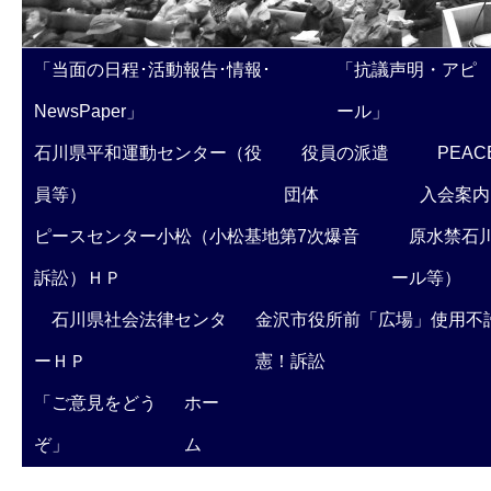
「当面の日程･活動報告･情報･
「抗議声明・アピ
NewsPaper」
ール」
石川県平和運動センター（役
役員の派遣
PEAC
員等）
団体
入会案内
ピースセンター小松（小松基地第7次爆音
原水禁石川
訴訟）ＨＰ
ール等）
石川県社会法律センタ
金沢市役所前「広場」使用不
ーＨＰ
憲！訴訟
「ご意見をどう
ホー
ぞ」
ム