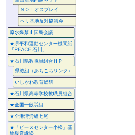
ＮＯ！オスプレイ
ヘリ基地反対協議会
原水爆禁止国民会議
★県平和運動センター機関紙
「PEACE 石川」
★石川県教職員組合ＨＰ
県教組（あちこちリンク）
いしかわ教育総研
★石川県高等学校教職員組合
★全国一般労組
★全港湾労組七尾
★「ピースセンター小松」基
地爆音訴訟