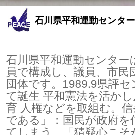
石川県平和運動センター
石川県平和運動センターは
員で構成し、議員、市民
団体です。1989.9県評セ
て誕生 平和憲法を活かし反
育 人権などを取組む。
である」：国民が政府を
てしまう、「猜疑心こそ