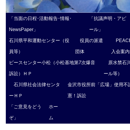
「当面の日程･活動報告･情報･
「抗議声明・アピ
NewsPaper」
ール」
石川県平和運動センター（役
役員の派遣
PEAC
員等）
団体
入会案内
ピースセンター小松（小松基地第7次爆音
原水禁石川
訴訟）ＨＰ
ール等）
石川県社会法律センタ
金沢市役所前「広場」使用不
ーＨＰ
憲！訴訟
「ご意見をどう
ホー
ぞ」
ム