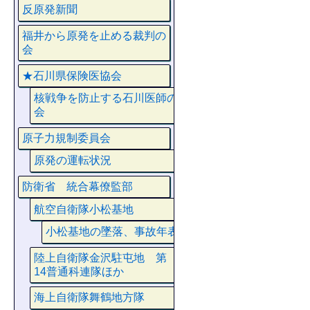
反原発新聞
福井から原発を止める裁判の
会
★石川県保険医協会
核戦争を防止する石川医師の
会
原子力規制委員会
原発の運転状況
防衛省 統合幕僚監部
航空自衛隊小松基地
小松基地の墜落、事故年表
陸上自衛隊金沢駐屯地 第
14普通科連隊ほか
海上自衛隊舞鶴地方隊