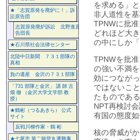
を求める」と
★「志賀原発を廃炉に！」訴
非人道性を基
訟原告団
TPNWに批
志賀原発廃炉訴訟 北野進原
どれほど大き
告団長
の中にしか「
★石川県社会法律センター
北陸中日新聞 ７３１部隊の
TPNWを批
真相
の強い不満を
負の遺産 金沢の７３１部隊
効につながっ
ではないこと
「731 部隊と金沢」 講 師 古
畑 徹 （金沢大学文学部 教
たものである
授）
NPT再検討
★鶴彬（つるあきら） 公式
有国の態度如
サイト
反戦川柳作家・鶴 彬
核の脅威がか
★七尾市 第二能登丸遭難事