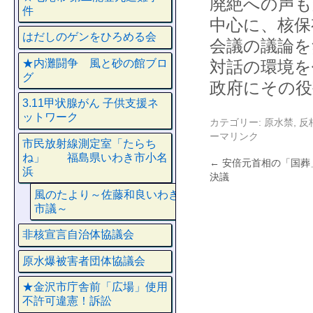
廃絶への声も
件
中心に、核保
はだしのゲンをひろめる会
会議の議論を
★内灘闘争 風と砂の館ブロ
対話の環境を
グ
政府にその役
3.11甲状腺がん 子供支援ネ
ットワーク
カテゴリー:
原水禁
,
反
ーマリンク
市民放射線測定室「たらち
ね」 福島県いわき市小名
←
安倍元首相の「国葬
浜
決議
風のたより～佐藤和良いわき
市議～
非核宣言自治体協議会
原水爆被害者団体協議会
★金沢市庁舎前「広場」使用
不許可違憲！訴訟