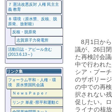
７ 憲法改悪反対 人権 民主主
義 教育
８ 環境（原水禁、反核、脱
原発、放射能）
反核・脱原発
志賀原子力発電所
8月1日から
議が、26日
活動日誌・アピール含む
(2013.6.13～)
た再検討会議
中で行われた
シア・プー
リンク集
のザポリー
フォーラム平和・人権・環
境 原水禁国民会議
の中での再検
ＮｅｗｓＰａｐｅｒ
択されない残
促したい。ロ
リンク 単産･県平和運動Ｃ
ライナの核放
全国基地問題ネット