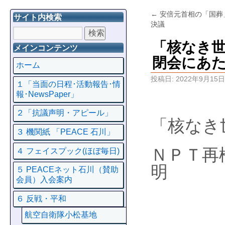
←
安倍元首相の「国葬
サイト内検索
決議
「核なき世
メインコンテンツ
閉会にあ
ホーム
投稿日:
2022年9月15日
１「当面の日程･活動報告･情
報･NewsPaper」
２「抗議声明・アピール」
「核なき
３ 機関紙 「PEACE 石川」
ＮＰＴ再
４ フェイスプック(ほぼ毎日)
明
５ PEACEネット石川（賛助
会員）入会案内
６ 反戦・平和
航空自衛隊小松基地