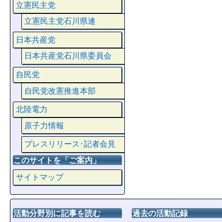
立憲民主党
立憲民主党石川県連
日本共産党
日本共産党石川県委員会
自民党
自民党改憲推進本部
北陸電力
原子力情報
プレスリリース･記者会見
このサイトを「ご案内」
サイトマップ
活動分野別に記事を読む
過去の活動記録