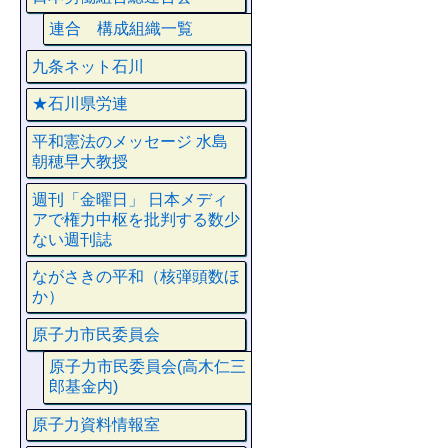
連合 構成組織一覧
九条ネット石川
★石川県労連
平和憲法のメッセージ 水島
朝穂早大教授
週刊「金曜日」 日本メディ
アで権力中枢を批判する数少
ない週刊誌
ながさきの平和（核弾頭数ほ
か）
原子力市民委員会
原子力市民委員会(高木仁三
郎基金内)
原子力資料情報室