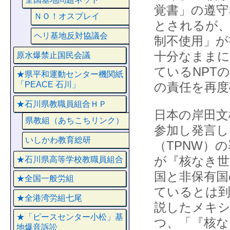
覚書」の遵守
ＮＯ！オスプレイ
とされるが、
ヘリ基地反対協議会
制不使用」が
十分なままに
原水爆禁止国民会議
ているNPT
★県平和運動センター機関紙
の責任を再度
「PEACE 石川」
★石川県教職員組合ＨＰ
日本の岸田文
県教組（あちこちリンク）
参加し発言し
いしかわ教育総研
（TPNW）
が『核なき世
★石川県高等学校教職員組合
国と非保有国
★全国一般労組
ているとは到
★全港湾労組七尾
説したメキシ
★「ピースセンター小松」基
つ、「『核な
地爆音訴訟