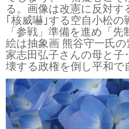
る。画像は改憲に反対する
｢核威嚇｣する空自小松の
「参戦」準備を進め「先
絵は抽象画 熊谷守一氏の
家志田弘子さんの母と子
壊する政権を倒し平和で