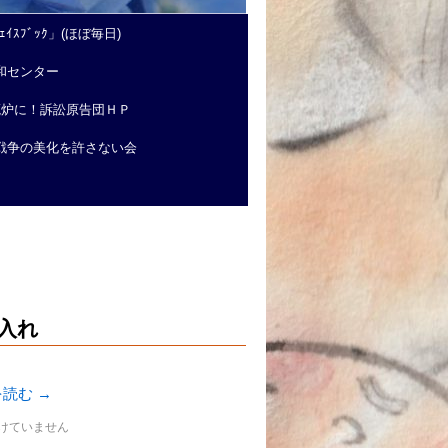
ｲｽﾌﾞｯｸ」(ほぼ毎日)
和センター
廃炉に！訴訟原告団ＨＰ
戦争の美化を許さない会
入れ
を読む
→
けていません