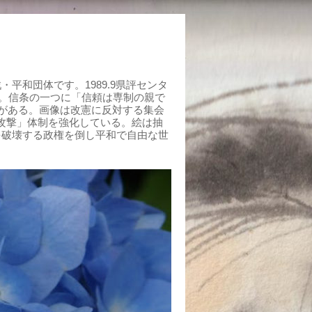
平和団体です。1989.9県評センタ
組む。信条の一つに「信頼は専制の親で
がある。画像は改憲に反対する集会
制攻撃」体制を強化している。絵は抽
を破壊する政権を倒し平和で自由な世