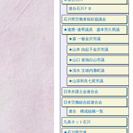
連合石川ＦＢ
石川県労働者福祉協議会
★連携･連帯議員 盛本芳久県議
★森 一敏金沢市議
★山本 由起子金沢市議
★山口 俊哉白山市議
★清水 文雄内灘町議
★山添和良七尾市議
日本弁護士会連合会
日本労働組合総連合会
連合 構成組織一覧
九条ネット石川
★石川県労連