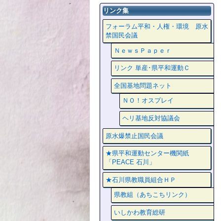
リンク集
フォーラム平和・人権・環境 原水
禁国民会議
ＮｅｗｓＰａｐｅｒ
リンク 単産･県平和運動Ｃ
全国基地問題ネット
ＮＯ！オスプレイ
ヘリ基地反対協議会
原水爆禁止国民会議
★県平和運動センター機関紙
「PEACE 石川」
★石川県教職員組合ＨＰ
県教組（あちこちリンク）
いしかわ教育総研