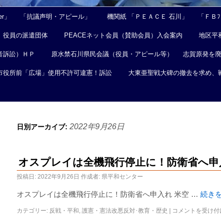
er」
「抗議声明・アピール」
機関紙 「ＰＥＡＣＥ 石川」
「ＦＢﾌｪ
役員の派遣団体
PEACEネット会員（賛助会員）入会案内
地区平
音訴訟）ＨＰ
原水禁石川県民会議（役員・アピール等）
志賀原発を
市役所前「広場」使用不許可違憲！訴訟
大東亜聖戦大碑の撤去を求め、
2022年9月26日
日別アーカイブ:
オスプレイは全機飛行停止に！防衛省へ申
投稿日:
2022年9月26日
作成者:
県平和センター
オスプレイは全機飛行停止に！防衛省へ申入れ 米空 …
続き
カテゴリー:
反戦・平和
,
護憲・憲法改悪反対･教育・歴史
|
コメントを受け付