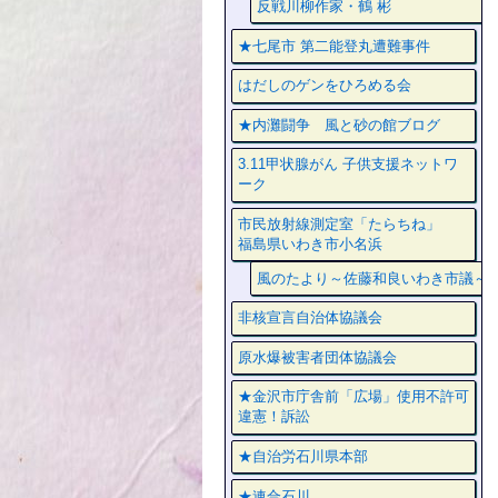
反戦川柳作家・鶴 彬
★七尾市 第二能登丸遭難事件
はだしのゲンをひろめる会
★内灘闘争 風と砂の館ブログ
3.11甲状腺がん 子供支援ネットワ
ーク
市民放射線測定室「たらちね」
福島県いわき市小名浜
風のたより～佐藤和良いわき市議～
非核宣言自治体協議会
原水爆被害者団体協議会
★金沢市庁舎前「広場」使用不許可
違憲！訴訟
★自治労石川県本部
★連合石川