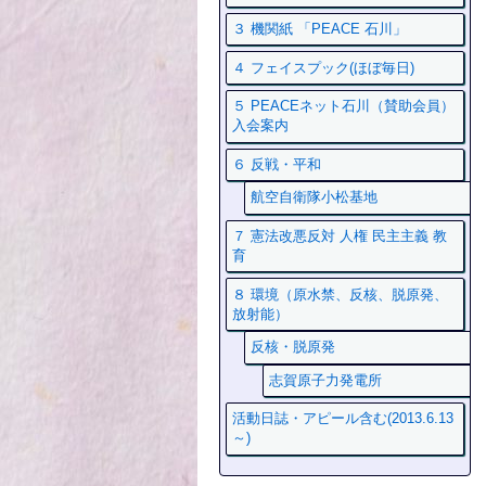
３ 機関紙 「PEACE 石川」
４ フェイスプック(ほぼ毎日)
５ PEACEネット石川（賛助会員）
入会案内
６ 反戦・平和
航空自衛隊小松基地
７ 憲法改悪反対 人権 民主主義 教
育
８ 環境（原水禁、反核、脱原発、
放射能）
反核・脱原発
志賀原子力発電所
活動日誌・アピール含む(2013.6.13
～)