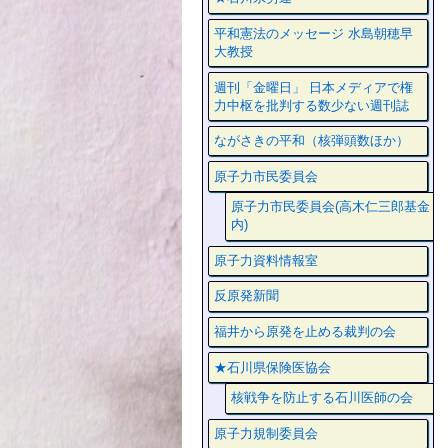
平和憲法のメッセージ 水島朝穂早
大教授
週刊「金曜日」 日本メディアで権
力中枢を批判する数少ない週刊誌
ながさきの平和（核弾頭数ほか）
原子力市民委員会
原子力市民委員会(高木仁三郎基金
内)
原子力資料情報室
反原発新聞
福井から原発を止める裁判の会
★石川県保険医協会
核戦争を防止する石川医師の会
原子力規制委員会