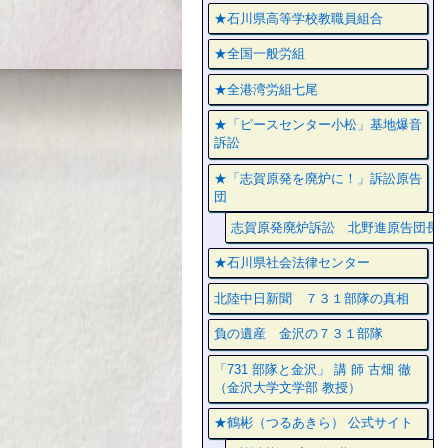
★石川県高等学校教職員組合
★全国一般労組
★全港湾労組七尾
★「ピースセンター小松」基地爆音
訴訟
★「志賀原発を廃炉に！」訴訟原告
団
志賀原発廃炉訴訟 北野進原告団長
★石川県社会法律センター
北陸中日新聞 ７３１部隊の真相
負の遺産 金沢の７３１部隊
「731 部隊と金沢」 講 師 古畑 徹
（金沢大学文学部 教授）
★鶴彬（つるあきら） 公式サイト