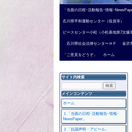
「当面の日程･活動報告･情報･NewsPap
石川県平和運動センター（役員等）
ピースセンター小松（小松基地第7次爆
石川県社会法律センターＨＰ
金沢
「ご意見をどうぞ」
ホーム
サイト内検索
メインコンテンツ
ホーム
１「当面の日程･活動報告･情報･
NewsPaper」
２「抗議声明・アピール」