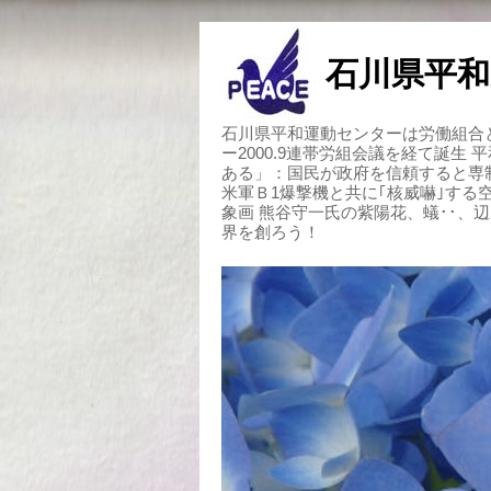
石川県平和
石川県平和運動センターは労働組合と
ー2000.9連帯労組会議を経て誕生
ある」：国民が政府を信頼すると専
米軍Ｂ1爆撃機と共に｢核威嚇｣す
象画 熊谷守一氏の紫陽花、蟻･･、
界を創ろう！