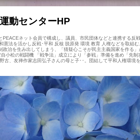
運動センターHP
PEACEネット会員で構成し、議員、市民団体などと連携する反戦・
 平和憲法を活かし反戦･平和 反核 脱原発 環境 教育 人権などを取
制政治を生み出してしまう、「猜疑心こそが民主主義国家を作る」
る空自小松の戦闘機 「戦争法」成立により「参戦」準備を進め「先
辺野古、友禅作家志田弘子さんの母と子･･。団結して平和人権環境