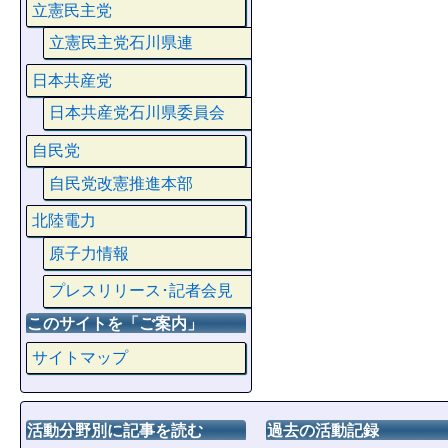
立憲民主党
立憲民主党石川県連
日本共産党
日本共産党石川県委員会
自民党
自民党改憲推進本部
北陸電力
原子力情報
プレスリリース･記者会見
このサイトを「ご案内」
サイトマップ
活動分野別に記事を読む
過去の活動記録