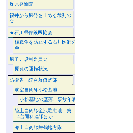
反原発新聞
福井から原発を止める裁判の
会
★石川県保険医協会
核戦争を防止する石川医師の
会
原子力規制委員会
原発の運転状況
防衛省 統合幕僚監部
航空自衛隊小松基地
小松基地の墜落、事故年表
陸上自衛隊金沢駐屯地 第
14普通科連隊ほか
海上自衛隊舞鶴地方隊