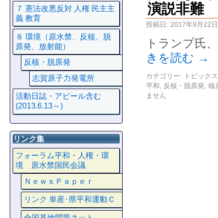
演説非難
７ 憲法改悪反対 人権 民主主
義 教育
投稿日:
2017年9月22日
８ 環境（原水禁、反核、脱
トランプ氏、
原発、放射能）
きを読む
→
反核・脱原発
カテゴリー:
トピックス
志賀原子力発電所
平和
,
反核・脱原発
,
核
ません
活動日誌・アピール含む
(2013.6.13～)
リンク集
フォーラム平和・人権・環
境 原水禁国民会議
ＮｅｗｓＰａｐｅｒ
リンク 単産･県平和運動Ｃ
全国基地問題ネット