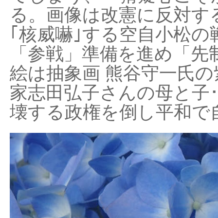
る。画像は改憲に反対する
｢核威嚇｣する空自小松の
「参戦」準備を進め「先
絵は抽象画 熊谷守一氏の
家志田弘子さんの母と子
壊する政権を倒し平和で