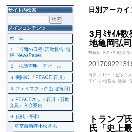
日別アーカイ
サイト内検索
メインコンテンツ
3月ﾐｻｲ
ホーム
地亀岡弘
１「当面の日程･活動報告･情
投稿日:
2017年9月22日
報･NewsPaper」
201709221
２「抗議声明・アピール」
カテゴリー:
トピックス
３ 機関紙 「PEACE 石川」
平和
,
小松基地
,
護憲・
４ フェイスプック(ほぼ毎日)
５ PEACEネット石川（賛助
会員）入会案内
６ 反戦・平和
トランプ
氏「史上
航空自衛隊小松基地