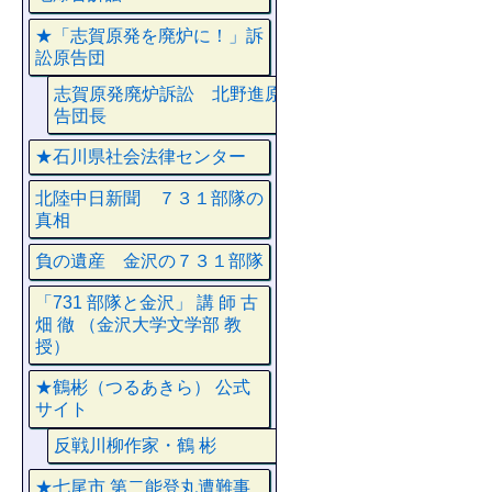
★「志賀原発を廃炉に！」訴
訟原告団
志賀原発廃炉訴訟 北野進原
告団長
★石川県社会法律センター
北陸中日新聞 ７３１部隊の
真相
負の遺産 金沢の７３１部隊
「731 部隊と金沢」 講 師 古
畑 徹 （金沢大学文学部 教
授）
★鶴彬（つるあきら） 公式
サイト
反戦川柳作家・鶴 彬
★七尾市 第二能登丸遭難事