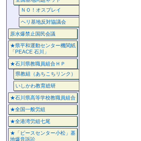
ＮＯ！オスプレイ
ヘリ基地反対協議会
原水爆禁止国民会議
★県平和運動センター機関紙
「PEACE 石川」
★石川県教職員組合ＨＰ
県教組（あちこちリンク）
いしかわ教育総研
★石川県高等学校教職員組合
★全国一般労組
★全港湾労組七尾
★「ピースセンター小松」基
地爆音訴訟