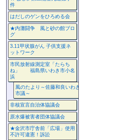
件
はだしのゲンをひろめる会
★内灘闘争 風と砂の館ブロ
グ
3.11甲状腺がん 子供支援ネ
ットワーク
市民放射線測定室「たらち
ね」 福島県いわき市小名
浜
風のたより～佐藤和良いわき
市議～
非核宣言自治体協議会
原水爆被害者団体協議会
★金沢市庁舎前「広場」使用
不許可違憲！訴訟