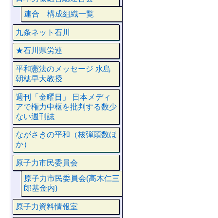
連合 構成組織一覧
九条ネット石川
★石川県労連
平和憲法のメッセージ 水島
朝穂早大教授
週刊「金曜日」 日本メディ
アで権力中枢を批判する数少
ない週刊誌
ながさきの平和（核弾頭数ほ
か）
原子力市民委員会
原子力市民委員会(高木仁三
郎基金内)
原子力資料情報室