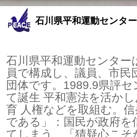
石川県平和運動センター
石川県平和運動センターは
員で構成し、議員、市民
団体です。1989.9県評セ
て誕生 平和憲法を活かし反
育 人権などを取組む。
である」：国民が政府を
てしまう、「猜疑心こそ