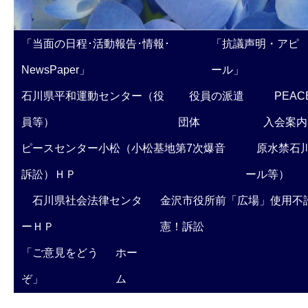
「当面の日程･活動報告･情報･
「抗議声明・アピ
NewsPaper」
ール」
石川県平和運動センター（役
役員の派遣
PEAC
員等）
団体
入会案内
ピースセンター小松（小松基地第7次爆音
原水禁石川
訴訟）ＨＰ
ール等）
石川県社会法律センタ
金沢市役所前「広場」使用不
ーＨＰ
憲！訴訟
「ご意見をどう
ホー
ぞ」
ム