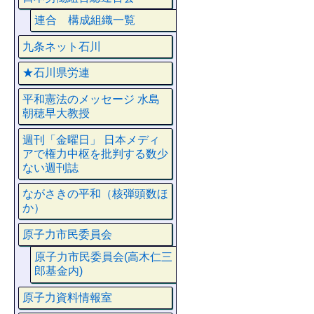
連合 構成組織一覧
九条ネット石川
★石川県労連
平和憲法のメッセージ 水島
朝穂早大教授
週刊「金曜日」 日本メディ
アで権力中枢を批判する数少
ない週刊誌
ながさきの平和（核弾頭数ほ
か）
原子力市民委員会
原子力市民委員会(高木仁三
郎基金内)
原子力資料情報室