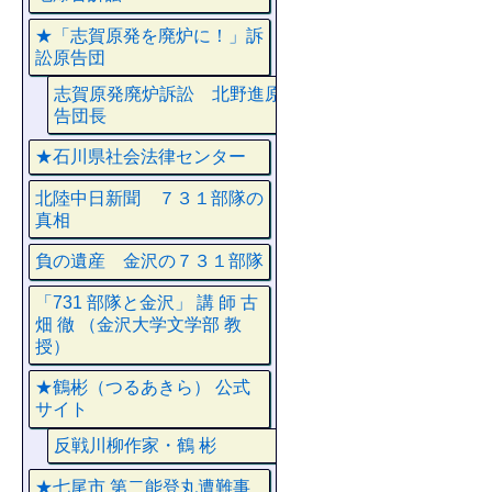
★「志賀原発を廃炉に！」訴
訟原告団
志賀原発廃炉訴訟 北野進原
告団長
★石川県社会法律センター
北陸中日新聞 ７３１部隊の
真相
負の遺産 金沢の７３１部隊
「731 部隊と金沢」 講 師 古
畑 徹 （金沢大学文学部 教
授）
★鶴彬（つるあきら） 公式
サイト
反戦川柳作家・鶴 彬
★七尾市 第二能登丸遭難事