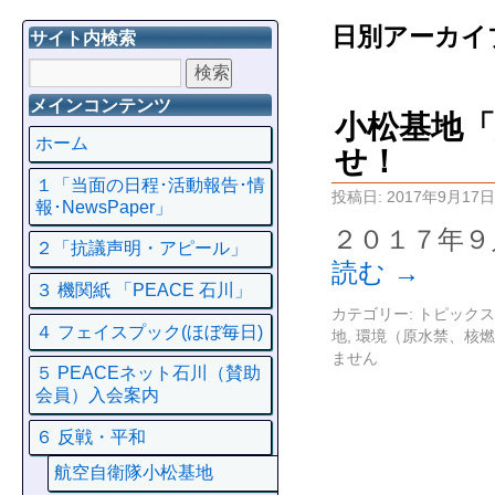
日別アーカイ
サイト内検索
メインコンテンツ
小松基地
ホーム
せ！
１「当面の日程･活動報告･情
投稿日:
2017年9月17日
報･NewsPaper」
２０１７年９
２「抗議声明・アピール」
読む
→
３ 機関紙 「PEACE 石川」
カテゴリー:
トピックス
４ フェイスプック(ほぼ毎日)
地
,
環境（原水禁、核燃
ません
５ PEACEネット石川（賛助
会員）入会案内
６ 反戦・平和
航空自衛隊小松基地