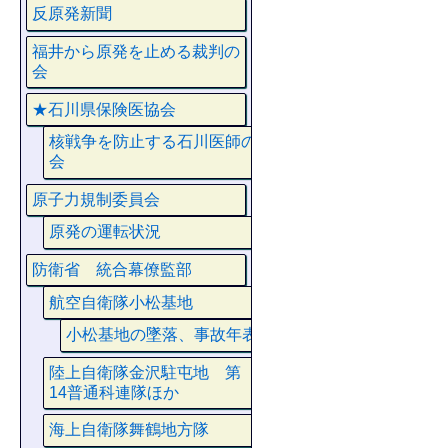
反原発新聞
福井から原発を止める裁判の
会
★石川県保険医協会
核戦争を防止する石川医師の
会
原子力規制委員会
原発の運転状況
防衛省 統合幕僚監部
航空自衛隊小松基地
小松基地の墜落、事故年表
陸上自衛隊金沢駐屯地 第
14普通科連隊ほか
海上自衛隊舞鶴地方隊