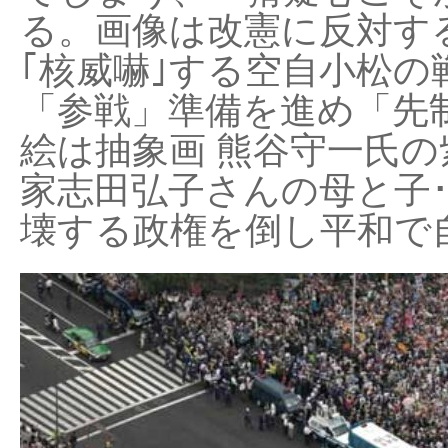
る。画像は改憲に反対する
｢核威嚇｣する空自小松の
「参戦」準備を進め「先
絵は抽象画 熊谷守一氏の
家志田弘子さんの母と子
壊する政権を倒し平和で