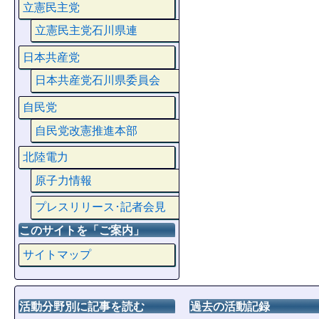
立憲民主党
立憲民主党石川県連
日本共産党
日本共産党石川県委員会
自民党
自民党改憲推進本部
北陸電力
原子力情報
プレスリリース･記者会見
このサイトを「ご案内」
サイトマップ
活動分野別に記事を読む
過去の活動記録