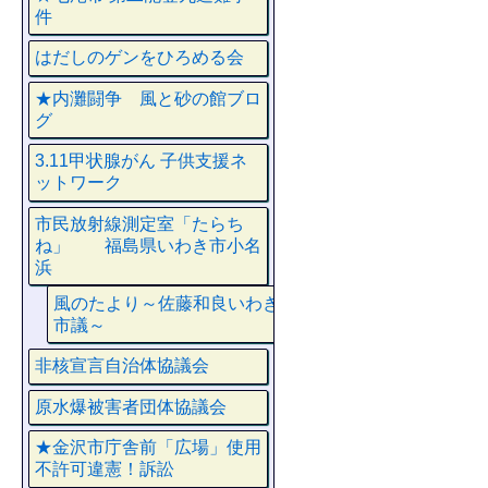
件
はだしのゲンをひろめる会
★内灘闘争 風と砂の館ブロ
グ
3.11甲状腺がん 子供支援ネ
ットワーク
市民放射線測定室「たらち
ね」 福島県いわき市小名
浜
風のたより～佐藤和良いわき
市議～
非核宣言自治体協議会
原水爆被害者団体協議会
★金沢市庁舎前「広場」使用
不許可違憲！訴訟