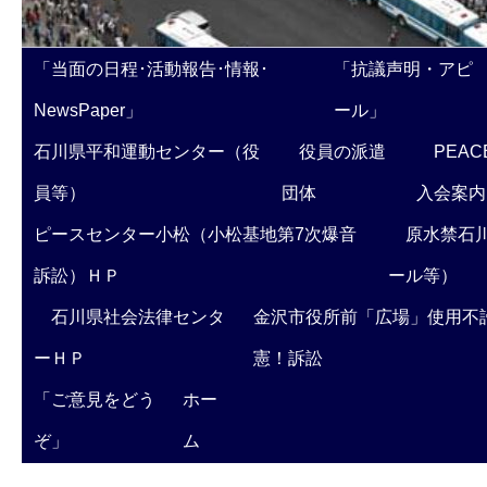
「当面の日程･活動報告･情報･
「抗議声明・アピ
NewsPaper」
ール」
石川県平和運動センター（役
役員の派遣
PEAC
員等）
団体
入会案内
ピースセンター小松（小松基地第7次爆音
原水禁石川
訴訟）ＨＰ
ール等）
石川県社会法律センタ
金沢市役所前「広場」使用不
ーＨＰ
憲！訴訟
「ご意見をどう
ホー
ぞ」
ム