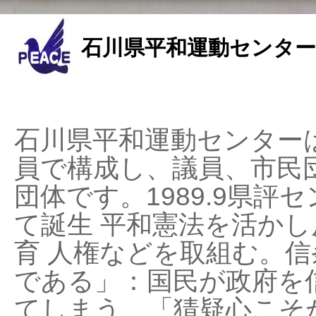
石川県平和運動センター
石川県平和運動センターは
員で構成し、議員、市民
団体です。1989.9県評セ
て誕生 平和憲法を活かし反
育 人権などを取組む。
である」：国民が政府を
てしまう、「猜疑心こそ