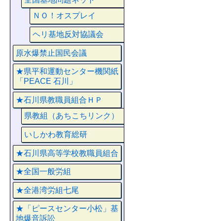
ＮＯ！オスプレイ
ヘリ基地反対協議会
原水爆禁止国民会議
★県平和運動センター機関紙
「PEACE 石川」
★石川県教職員組合ＨＰ
県教組（あちこちリンク）
いしかわ教育総研
★石川県高等学校教職員組合
★全国一般労組
★全港湾労組七尾
★「ピースセンター小松」基
地爆音訴訟