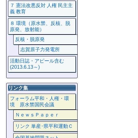
７ 憲法改悪反対 人権 民主主
義 教育
８ 環境（原水禁、反核、脱
原発、放射能）
反核・脱原発
志賀原子力発電所
活動日誌・アピール含む
(2013.6.13～)
リンク集
フォーラム平和・人権・環
境 原水禁国民会議
ＮｅｗｓＰａｐｅｒ
リンク 単産･県平和運動Ｃ
全国基地問題ネット