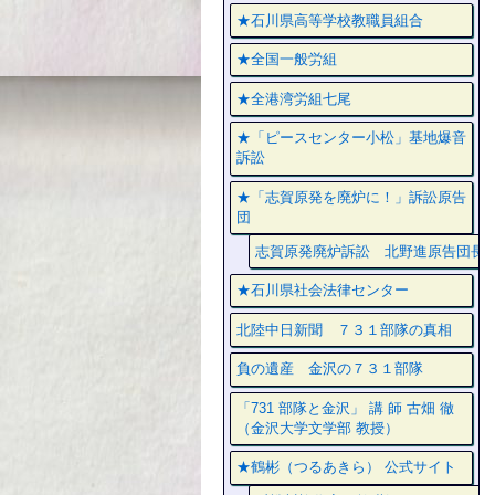
★石川県高等学校教職員組合
★全国一般労組
★全港湾労組七尾
★「ピースセンター小松」基地爆音
訴訟
★「志賀原発を廃炉に！」訴訟原告
団
志賀原発廃炉訴訟 北野進原告団長
★石川県社会法律センター
北陸中日新聞 ７３１部隊の真相
負の遺産 金沢の７３１部隊
「731 部隊と金沢」 講 師 古畑 徹
（金沢大学文学部 教授）
★鶴彬（つるあきら） 公式サイト