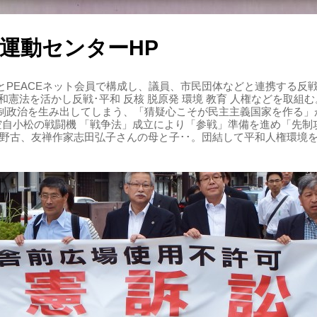
運動センターHP
PEACEネット会員で構成し、議員、市民団体などと連携する反戦・
 平和憲法を活かし反戦･平和 反核 脱原発 環境 教育 人権などを取
制政治を生み出してしまう、「猜疑心こそが民主主義国家を作る」
る空自小松の戦闘機 「戦争法」成立により「参戦」準備を進め「先
辺野古、友禅作家志田弘子さんの母と子･･。団結して平和人権環境