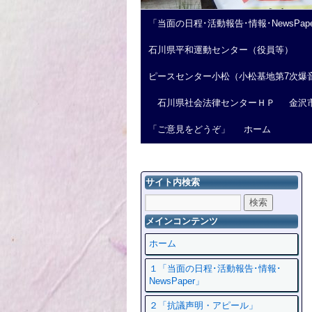
「当面の日程･活動報告･情報･NewsPap
石川県平和運動センター（役員等）
ピースセンター小松（小松基地第7次爆
石川県社会法律センターＨＰ
金沢
「ご意見をどうぞ」
ホーム
サイト内検索
メインコンテンツ
ホーム
１「当面の日程･活動報告･情報･
NewsPaper」
２「抗議声明・アピール」