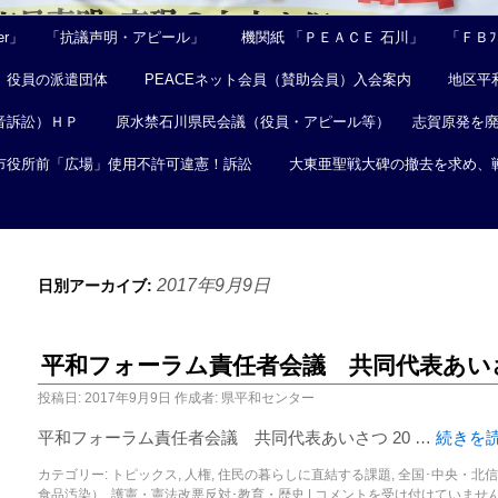
er」
「抗議声明・アピール」
機関紙 「ＰＥＡＣＥ 石川」
「ＦＢﾌｪ
役員の派遣団体
PEACEネット会員（賛助会員）入会案内
地区平
音訴訟）ＨＰ
原水禁石川県民会議（役員・アピール等）
志賀原発を
市役所前「広場」使用不許可違憲！訴訟
大東亜聖戦大碑の撤去を求め、
2017年9月9日
日別アーカイブ:
平和フォーラム責任者会議 共同代表あい
投稿日:
2017年9月9日
作成者:
県平和センター
平和フォーラム責任者会議 共同代表あいさつ 20 …
続きを
カテゴリー:
トピックス
,
人権
,
住民の暮らしに直結する課題
,
全国･中央・北
食品汚染）
,
護憲・憲法改悪反対･教育・歴史
|
コメントを受け付けていませ