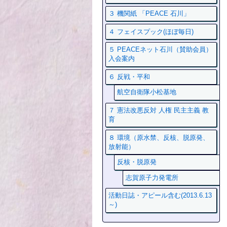
３ 機関紙 「PEACE 石川」
４ フェイスプック(ほぼ毎日)
５ PEACEネット石川（賛助会員）
入会案内
６ 反戦・平和
航空自衛隊小松基地
７ 憲法改悪反対 人権 民主主義 教
育
８ 環境（原水禁、反核、脱原発、
放射能）
反核・脱原発
志賀原子力発電所
活動日誌・アピール含む(2013.6.13
～)