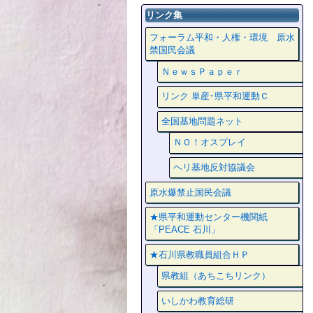
リンク集
フォーラム平和・人権・環境 原水
禁国民会議
ＮｅｗｓＰａｐｅｒ
リンク 単産･県平和運動Ｃ
全国基地問題ネット
ＮＯ！オスプレイ
ヘリ基地反対協議会
原水爆禁止国民会議
★県平和運動センター機関紙
「PEACE 石川」
★石川県教職員組合ＨＰ
県教組（あちこちリンク）
いしかわ教育総研