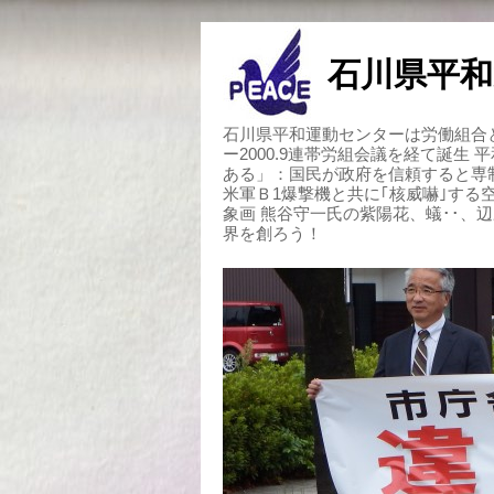
石川県平和
石川県平和運動センターは労働組合と
ー2000.9連帯労組会議を経て誕生
ある」：国民が政府を信頼すると専
米軍Ｂ1爆撃機と共に｢核威嚇｣す
象画 熊谷守一氏の紫陽花、蟻･･、
界を創ろう！