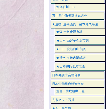
連合石川ＦＢ
石川県労働者福祉協議会
★連携･連帯議員 盛本芳久県議
★森 一敏金沢市議
★山本 由起子金沢市議
★山口 俊哉白山市議
★清水 文雄内灘町議
★山添和良七尾市議
日本弁護士会連合会
日本労働組合総連合会
連合 構成組織一覧
九条ネット石川
★石川県労連