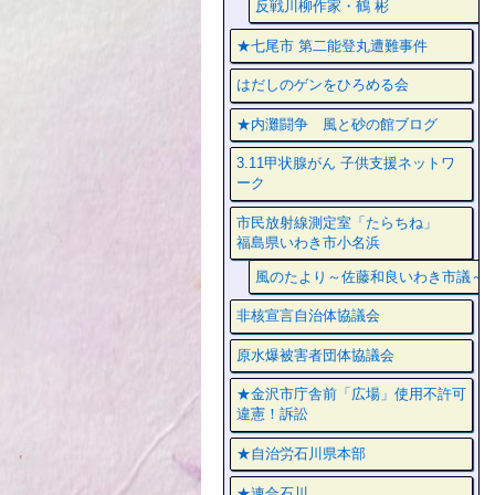
反戦川柳作家・鶴 彬
★七尾市 第二能登丸遭難事件
はだしのゲンをひろめる会
★内灘闘争 風と砂の館ブログ
3.11甲状腺がん 子供支援ネットワ
ーク
市民放射線測定室「たらちね」
福島県いわき市小名浜
風のたより～佐藤和良いわき市議～
非核宣言自治体協議会
原水爆被害者団体協議会
★金沢市庁舎前「広場」使用不許可
違憲！訴訟
★自治労石川県本部
★連合石川