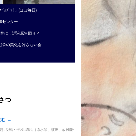
ｲｽﾌﾞｯｸ」(ほぼ毎日)
和センター
廃炉に！訴訟原告団ＨＰ
戦争の美化を許さない会
さつ
読む
→
信越
,
反戦・平和
,
環境（原水禁、核燃、放射能･
ん