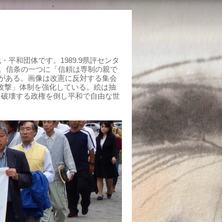
平和団体です。1989.9県評センタ
組む。信条の一つに「信頼は専制の親で
がある。画像は改憲に反対する集会
制攻撃」体制を強化している。絵は抽
を破壊する政権を倒し平和で自由な世