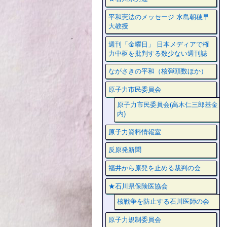
平和憲法のメッセージ 水島朝穂早
大教授
週刊「金曜日」 日本メディアで権
力中枢を批判する数少ない週刊誌
ながさきの平和（核弾頭数ほか）
原子力市民委員会
原子力市民委員会(高木仁三郎基金
内)
原子力資料情報室
反原発新聞
福井から原発を止める裁判の会
★石川県保険医協会
核戦争を防止する石川医師の会
原子力規制委員会