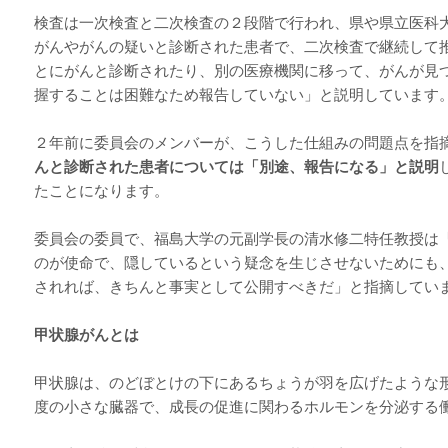
検査は一次検査と二次検査の２段階で行われ、県や県立医科
がんやがんの疑いと診断された患者で、二次検査で継続して
とにがんと診断されたり、別の医療機関に移って、がんが見
握することは困難なため報告していない」と説明しています
２年前に委員会のメンバーが、こうした仕組みの問題点を指
んと診断された患者については「別途、報告になる」と説明
たことになります。
委員会の委員で、福島大学の元副学長の清水修二特任教授は
のが使命で、隠しているという疑念を生じさせないためにも
されれば、きちんと事実として公開すべきだ」と指摘してい
甲状腺がんとは
甲状腺は、のどぼとけの下にあるちょうが羽を広げたような
度の小さな臓器で、成長の促進に関わるホルモンを分泌する