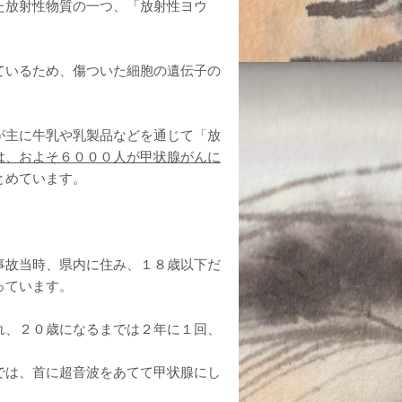
た放射性物質の一つ、「放射性ヨウ
ているため、傷ついた細胞の遺伝子の
が主に牛乳や乳製品などを通じて「放
は、およそ６０００人が甲状腺がんに
とめています。
事故当時、県内に住み、１８歳以下だ
っています。
れ、２０歳になるまでは２年に１回、
では、首に超音波をあてて甲状腺にし