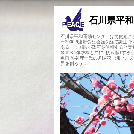
石川県平和
石川県平和運動センターは労働組合と
ー2000.9連帯労組会議を経て誕生
ある」：国民が政府を信頼すると専
米軍Ｂ1爆撃機と共に｢核威嚇｣す
象画 熊谷守一氏の紫陽花、蟻･･、
界を創ろう！