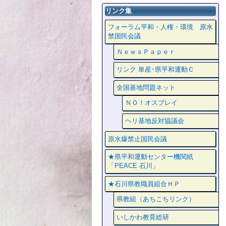
リンク集
フォーラム平和・人権・環境 原水
禁国民会議
ＮｅｗｓＰａｐｅｒ
リンク 単産･県平和運動Ｃ
全国基地問題ネット
ＮＯ！オスプレイ
ヘリ基地反対協議会
原水爆禁止国民会議
★県平和運動センター機関紙
「PEACE 石川」
★石川県教職員組合ＨＰ
県教組（あちこちリンク）
いしかわ教育総研