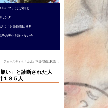
ｲｽﾌﾞｯｸ」(ほぼ毎日)
和センター
廃炉に！訴訟原告団ＨＰ
戦争の美化を許さない会
アムネスティも「山城」不当勾留に抗議
→
んの疑い」と診断された人
計１８５人