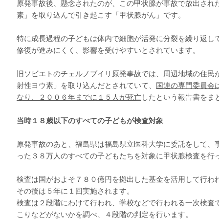
原発事故後、懸念されたのが、この甲状腺が事故で放出され
素」を取り込んで引き起こす「甲状腺がん」です。
特に成長過程の子どもは体内で細胞が活発に分裂を繰り返し
修復が進みにくく、影響を受けやすいとされています。
旧ソビエトのチェルノブイリ原発事故では、周辺地域の住民
射性ヨウ素」を取り込んだとされていて、
国連の専門委員会
なり、２００６年までに１５人が死亡
したという報告書をま
当時１８歳以下のすべての子どもが検査対象
原発事故のあと、福島県は福島県立医科大学に委託をして、
った３８万人のすべての子どもたちを対象に甲状腺検査を行
検査は国がおよそ７８０億円を拠出した基金を活用して行わ
その後は５年に１回実施されます。
検査は２段階にわけて行われ、学校などで行われる一次検査
こりなどがないかを調べ、４段階の判定を行います。