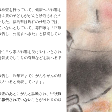
腺検査を行っていて、健康への影響を
時４歳の子どもががんと診断されたの
ました。福島県は現在の仕組みでは、
ていないとしていて、専門家は「正確
報告し、公開すべきだ」と指摘してい
射性ヨウ素の影響を受けやすいとされ
超音波でしこりの有無などを調べる甲
報告し、昨年末までにがんやがんの疑
５人いると発表しています。
検査のあとにがんと診断され、
甲状腺
に報告されていない
ことがＮＨＫの取