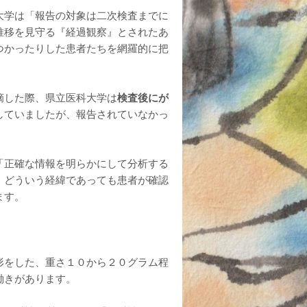
大学は「報告の対象は二次検査までに
推移を見守る『経過観察』とされたあ
つかったりした患者たちを網羅的に把
。
摘した際、県立医科大学は
検査後にが
していましたが、報告されていなかっ
「正確な情報を明らかにして分析する
、どういう経緯であっても患者が確認
ます。
形をした、重さ１０から２０グラム程
働きがあります。