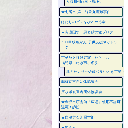
反戦川柳作家・鶴 彬
★七尾市 第二能登丸遭難事件
はだしのゲンをひろめる会
★内灘闘争 風と砂の館ブログ
3.11甲状腺がん 子供支援ネットワ
ーク
市民放射線測定室「たらちね」
福島県いわき市小名浜
風のたより～佐藤和良いわき市議～
非核宣言自治体協議会
原水爆被害者団体協議会
★金沢市庁舎前「広場」使用不許可
違憲！訴訟
★自治労石川県本部
★連合石川