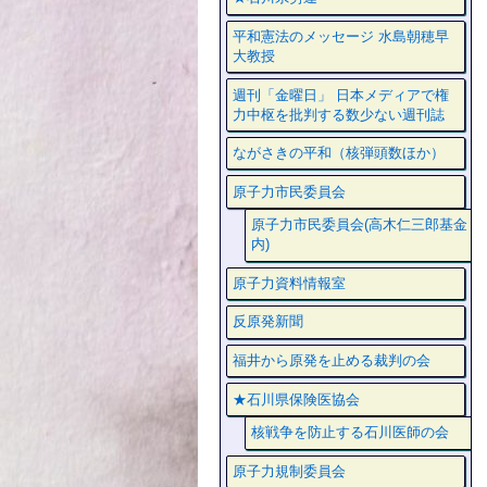
平和憲法のメッセージ 水島朝穂早
大教授
週刊「金曜日」 日本メディアで権
力中枢を批判する数少ない週刊誌
ながさきの平和（核弾頭数ほか）
原子力市民委員会
原子力市民委員会(高木仁三郎基金
内)
原子力資料情報室
反原発新聞
福井から原発を止める裁判の会
★石川県保険医協会
核戦争を防止する石川医師の会
原子力規制委員会