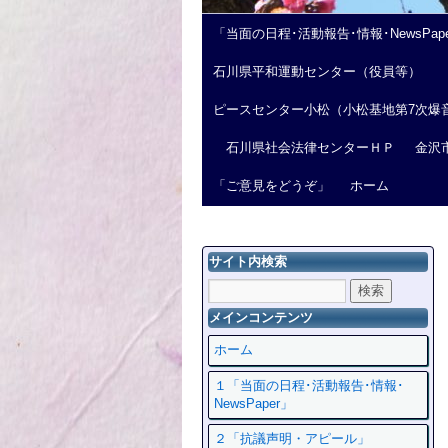
「当面の日程･活動報告･情報･NewsPap
石川県平和運動センター（役員等）
ピースセンター小松（小松基地第7次爆
石川県社会法律センターＨＰ
金沢
「ご意見をどうぞ」
ホーム
サイト内検索
メインコンテンツ
ホーム
１「当面の日程･活動報告･情報･
NewsPaper」
２「抗議声明・アピール」