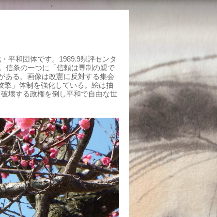
平和団体です。1989.9県評センタ
組む。信条の一つに「信頼は専制の親で
がある。画像は改憲に反対する集会
制攻撃」体制を強化している。絵は抽
を破壊する政権を倒し平和で自由な世