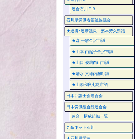
連合石川ＦＢ
石川県労働者福祉協議会
★連携･連帯議員 盛本芳久県議
★森 一敏金沢市議
★山本 由起子金沢市議
★山口 俊哉白山市議
★清水 文雄内灘町議
★山添和良七尾市議
日本弁護士会連合会
日本労働組合総連合会
連合 構成組織一覧
九条ネット石川
★石川県労連