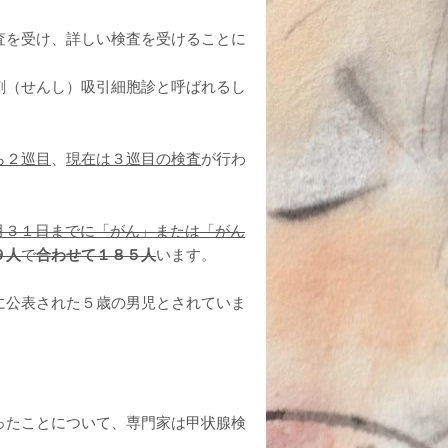
査を受け、詳しい検査を受けることに
刺（せんし）吸引細胞診と呼ばれるし
。
ら２巡目
、
現在は３巡目の検査
が行わ
月３１日までに「がん」または「がん
９人
で
合わせて１８５人
います。
に公表された５歳の男児とされていま
ったことについて、専門家は甲状腺検