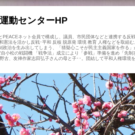
運動センターHP
PEACEネット会員で構成し、議員、市民団体などと連携する反戦・
 平和憲法を活かし反戦･平和 反核 脱原発 環境 教育 人権などを取
制政治を生み出してしまう、「猜疑心こそが民主主義国家を作る」
る空自小松の戦闘機 「戦争法」成立により「参戦」準備を進め「先
辺野古、友禅作家志田弘子さんの母と子･･。団結して平和人権環境