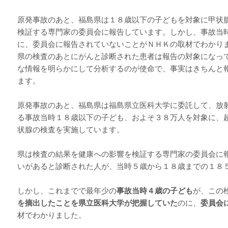
原発事故のあと、福島県は１８歳以下の子どもを対象に甲状
検証する専門家の委員会に報告しています。しかし、事故当
に、委員会に報告されていないことがＮＨＫの取材でわかり
県の検査のあとにがんと診断された患者は報告の対象になっ
な情報を明らかにして分析するのが使命で、事実はきちんと
ます。
原発事故のあと、福島県は福島県立医科大学に委託して、放
る事故当時１８歳以下の子ども、およそ３８万人を対象に、
状腺の検査を実施しています。
県は検査の結果を健康への影響を検証する専門家の委員会に
いがあると診断された人が、当時５歳から１８歳までの１８
しかし、これまでで最年少の
事故当時４歳の子ども
が、この
を摘出したことを県立医科大学が把握していた
のに、
委員会
材でわかりました。