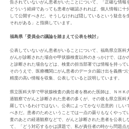
告されていないがん患者がいたことについて、「正確な情報
どういう経緯であっても患者が確認されれば、個人情報に十
して公開すべきだ。そうしなければ隠しているという疑念を
それがある」と指摘しています。
福島県「委員会の議論を踏まえて公表を検討」
公表していないがん患者がいることについて、福島県立医科
がんが診断された場合や甲状腺検査以外のきっかけで、ほか
と診断された場合などは、検査の担当部署では情報を持って
そのうえで、医療機関にがん患者のデータの届け出を義務づ
精度の高い情報を収集、公表していると説明しています。
県立医科大学で甲状腺検査の責任者を務めた医師は、ＮＨＫ
過観察でがんと診断された患者の多くが、その後も県立医科
羅しているわけではない。公表によってかなり恣意的（しい
べきだ。患者のためということでは一点の曇りもなくやって
査のあとの経過観察などで、がんと診断された患者を公表し
て、「どう対応するかは課題で、私が責任者の時から問題点