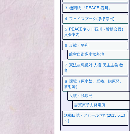
３ 機関紙 「PEACE 石川」
４ フェイスプック(ほぼ毎日)
５ PEACEネット石川（賛助会員）
入会案内
６ 反戦・平和
航空自衛隊小松基地
７ 憲法改悪反対 人権 民主主義 教
育
８ 環境（原水禁、反核、脱原発、
放射能）
反核・脱原発
志賀原子力発電所
活動日誌・アピール含む(2013.6.13
～)