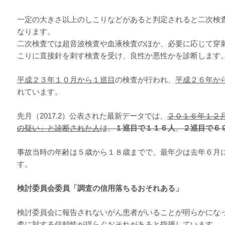
一定の大きさ以上のしこりなどがあると判定されると二次検
なります。
二次検査では超音波検査や血液検査のほか、必要に応じて穿
こりに直接針を刺す検査を受け、良性か悪性かを診断します
平成２３年１０月から１巡目
の検査が行われ、
平成２６年か
れています。
先月（2017.2）公表された最新データでは、
２０１６年１２
の疑い」と診断された人
は、
１巡目で１１６人
、
２巡目で６
事故当時の年齢は５歳から１８歳までで、最年少は去年６月
す。
検討委員会委員「調査の信用落ちるおそれある」
検討委員会に報告されないがん患者がいることが明らかにな
査に対する信頼性が揺らぐおそれがあると指摘しています。