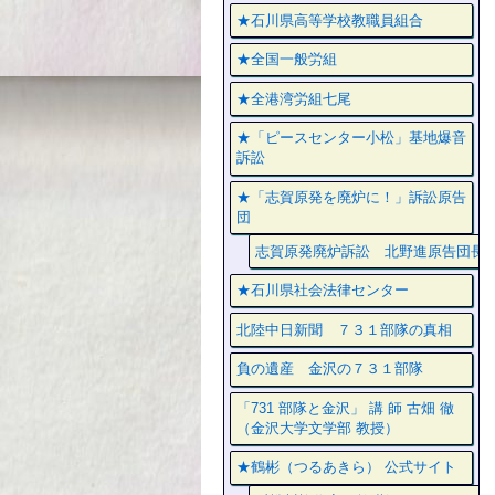
★石川県高等学校教職員組合
★全国一般労組
★全港湾労組七尾
★「ピースセンター小松」基地爆音
訴訟
★「志賀原発を廃炉に！」訴訟原告
団
志賀原発廃炉訴訟 北野進原告団長
★石川県社会法律センター
北陸中日新聞 ７３１部隊の真相
負の遺産 金沢の７３１部隊
「731 部隊と金沢」 講 師 古畑 徹
（金沢大学文学部 教授）
★鶴彬（つるあきら） 公式サイト