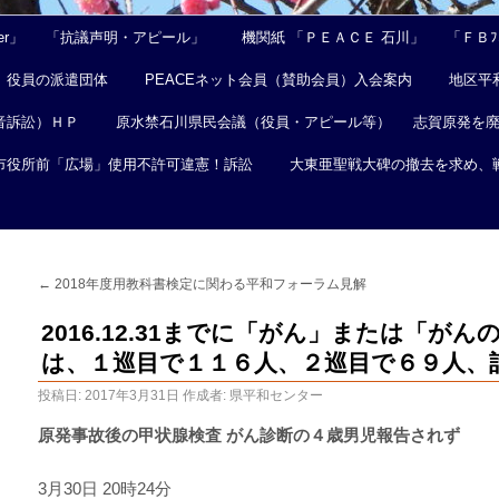
er」
「抗議声明・アピール」
機関紙 「ＰＥＡＣＥ 石川」
「ＦＢﾌｪ
役員の派遣団体
PEACEネット会員（賛助会員）入会案内
地区平
音訴訟）ＨＰ
原水禁石川県民会議（役員・アピール等）
志賀原発を
市役所前「広場」使用不許可違憲！訴訟
大東亜聖戦大碑の撤去を求め、
←
2018年度用教科書検定に関わる平和フォーラム見解
2016.12.31までに「がん」または「が
は、１巡目で１１６人、２巡目で６９人、
投稿日:
2017年3月31日
作成者:
県平和センター
原発事故後の甲状腺検査
がん診断の４歳男児報告されず
3月30日 20時24分