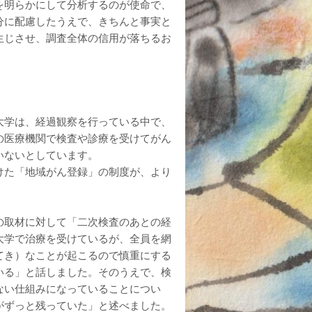
を明らかにして分析するのが使命で、
分に配慮したうえで、きちんと事実と
生じさせ、調査全体の信用が落ちるお
大学は、経過観察を行っている中で、
の医療機関で検査や診療を受けてがん
いないとしています。
けた「地域がん登録」の制度が、より
の取材に対して「二次検査のあとの経
大学で治療を受けているが、全員を網
てき）なことが起こるので慎重にする
いる」と話しました。そのうえで、検
ない仕組みになっていることについ
がずっと残っていた」と述べました。