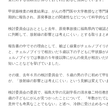
甲状腺検査の検査結果は、がんの専門医や大学教授など専門
期的に報告され、原発事故との関連性などについて科学的な
検討委員会はおととしと去年、原発事故後に福島県内で確認
に判断して、放射線の影響とは考えにくい」とする取りまと
報告書の中でその理由として、被ばく線量がチェルノブイリ
と、チェルノブイリで相次いだ５歳以下の子どもに甲状腺が
ェルノブイリでは事故の５年後以降にがんの発見が相次いだ
短いことなどを挙げていました。
その後、去年６月の検討委員会で、５歳の男の子に初めて甲
が、「放射線の影響とは考えにくい」という見解は変えてい
検討委員会の委員で、福島大学の元副学長の清水修二特任教
歳の子どもにがんが見つかったことについて、「年数がたて
意外でも奇異なことでもない」と述べ、冷静に受け止めるべ