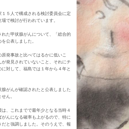
家１５人で構成される検討委員会に定
立場で検討が行われています。
された甲状腺がんについて、「総合的
めを公表しました。
の原発事故と比べてはるかに低いこ
んが発見されていないこと、それにチ
のに対して、福島では１年から４年と
状腺がんが確認されたと公表しました
ません。
授は、これまでで最年少となる当時４
ばがんになる確率も上がるので、特に
きだと強調しました。そのうえで、報