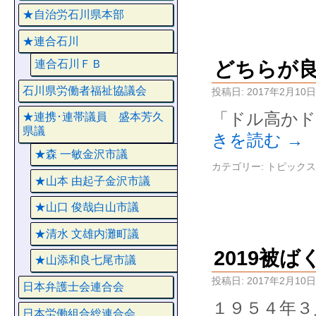
★自治労石川県本部
★連合石川
どちらが
連合石川ＦＢ
石川県労働者福祉協議会
投稿日:
2017年2月10日
「ドル高かド
★連携･連帯議員 盛本芳久
県議
きを読む
→
★森 一敏金沢市議
カテゴリー:
トピックス
★山本 由起子金沢市議
★山口 俊哉白山市議
★清水 文雄内灘町議
2019被
★山添和良七尾市議
投稿日:
2017年2月10日
日本弁護士会連合会
１９５４年３
日本労働組合総連合会