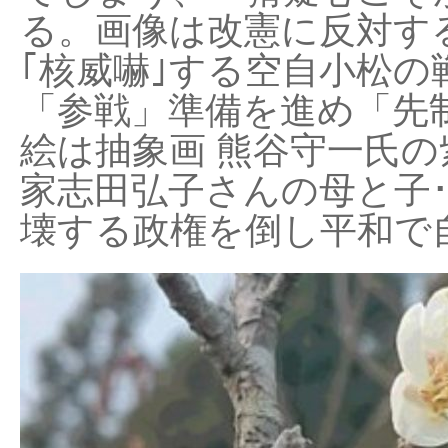
る。画像は改憲に反対する
｢核威嚇｣する空自小松の
「参戦」準備を進め「先
絵は抽象画 熊谷守一氏の
家志田弘子さんの母と子
壊する政権を倒し平和で