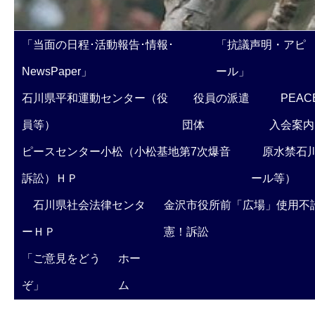
「当面の日程･活動報告･情報･
「抗議声明・アピ
NewsPaper」
ール」
石川県平和運動センター（役
役員の派遣
PEAC
員等）
団体
入会案内
ピースセンター小松（小松基地第7次爆音
原水禁石川
訴訟）ＨＰ
ール等）
石川県社会法律センタ
金沢市役所前「広場」使用不
ーＨＰ
憲！訴訟
「ご意見をどう
ホー
ぞ」
ム