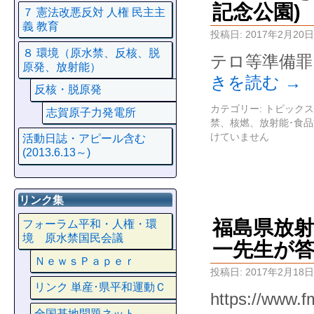
記念公園)
７ 憲法改悪反対 人権 民主主
義 教育
投稿日:
2017年2月20日
８ 環境（原水禁、反核、脱
テロ等準備罪
原発、放射能）
きを読む
→
反核・脱原発
カテゴリー:
トピックス
志賀原子力発電所
禁、核燃、放射能･食
けていません
活動日誌・アピール含む
(2013.6.13～)
リンク集
福島県放射
フォーラム平和・人権・環
境 原水禁国民会議
一先生が
ＮｅｗｓＰａｐｅｒ
投稿日:
2017年2月18日
リンク 単産･県平和運動Ｃ
https://www.
全国基地問題ネット