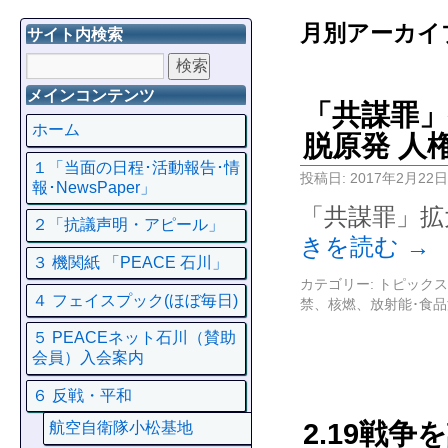
月別アーカイ
サイト内検索
メインコンテンツ
「共謀罪」
ホーム
脱原発 人
１「当面の日程･活動報告･情
投稿日:
2017年2月22日
報･NewsPaper」
「共謀罪」拡
２「抗議声明・アピール」
きを読む
→
３ 機関紙 「PEACE 石川」
カテゴリー:
トピックス
４ フェイスプック(ほぼ毎日)
禁、核燃、放射能･食
５ PEACEネット石川（賛助
会員）入会案内
６ 反戦・平和
2.19戦
航空自衛隊小松基地