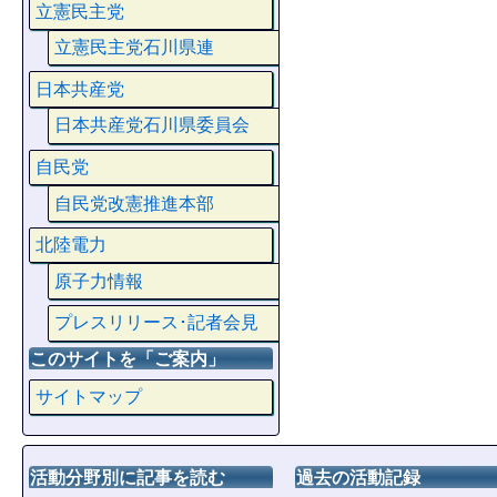
立憲民主党
立憲民主党石川県連
日本共産党
日本共産党石川県委員会
自民党
自民党改憲推進本部
北陸電力
原子力情報
プレスリリース･記者会見
このサイトを「ご案内」
サイトマップ
活動分野別に記事を読む
過去の活動記録