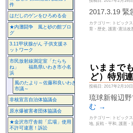
投稿日:
2017年2月16日
件
2017.3.19
はだしのゲンをひろめる会
カテゴリー:
トピックス
★内灘闘争 風と砂の館ブロ
育・歴史
,
護憲･憲法改
グ
3.11甲状腺がん 子供支援ネ
ットワーク
市民放射線測定室「たらち
いままで
ね」 福島県いわき市小名
浜
ど）特別
風のたより～佐藤和良いわき
投稿日:
2017年2月10日
市議～
琉球新報辺野
非核宣言自治体協議会
む
→
原水爆被害者団体協議会
カテゴリー:
トピックス
★金沢市庁舎前「広場」使用
地
,
反戦・平和
,
護憲・
不許可違憲！訴訟