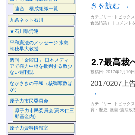
きを読む
→
連合 構成組織一覧
カテゴリー:
トピックス
九条ネット石川
食品汚染）
|
コメント
★石川県労連
平和憲法のメッセージ 水島
朝穂早大教授
2.7最高
週刊「金曜日」 日本メディ
アで権力中枢を批判する数少
投稿日:
2017年2月10日
ない週刊誌
2017020
ながさきの平和（核弾頭数ほ
か）
→
原子力市民委員会
カテゴリー:
トピックス
育・歴史
,
護憲･憲法改
原子力市民委員会(高木仁三
郎基金内)
原子力資料情報室