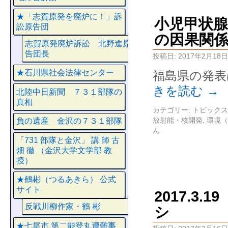
★「志賀原発を廃炉に！」訴
小児甲状腺
訟原告団
の因果関係
志賀原発廃炉訴訟 北野進原
告団長
投稿日:
2017年2月18日
★石川県社会法律センター
福島県の発表
きを読む
→
北陸中日新聞 ７３１部隊の
真相
カテゴリー:
トピックス
放射能・核開発
,
環境（
負の遺産 金沢の７３１部隊
ん
「731 部隊と金沢」 講 師 古
畑 徹 （金沢大学文学部 教
授）
★鶴彬（つるあきら） 公式
サイト
2017.3
反戦川柳作家・鶴 彬
シ
★七尾市 第二能登丸遭難事