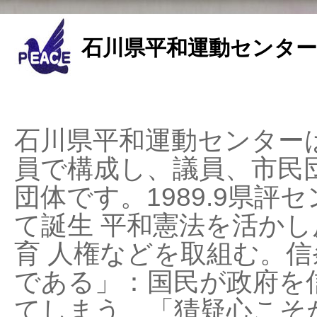
石川県平和運動センター
石川県平和運動センターは
員で構成し、議員、市民
団体です。1989.9県評セ
て誕生 平和憲法を活かし反
育 人権などを取組む。
である」：国民が政府を
てしまう、「猜疑心こそ