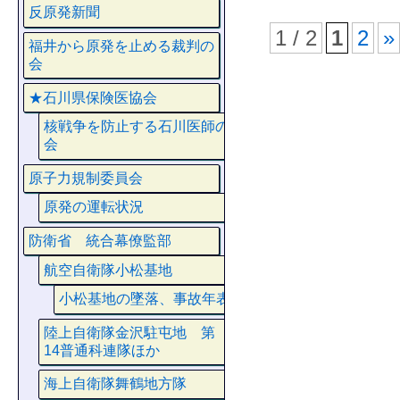
反原発新聞
1 / 2
1
2
»
福井から原発を止める裁判の
会
★石川県保険医協会
核戦争を防止する石川医師の
会
原子力規制委員会
原発の運転状況
防衛省 統合幕僚監部
航空自衛隊小松基地
小松基地の墜落、事故年表
陸上自衛隊金沢駐屯地 第
14普通科連隊ほか
海上自衛隊舞鶴地方隊