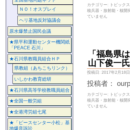
カテゴリー:
トピックス
ＮＯ！オスプレイ
核兵器・放射能・核開
ていません
ヘリ基地反対協議会
原水爆禁止国民会議
★県平和運動センター機関紙
「PEACE 石川」
「福島県
★石川県教職員組合ＨＰ
山下俊一氏
県教組（あちこちリンク）
投稿日:
2017年2月18日
いしかわ教育総研
投稿者： ourp
★石川県高等学校教職員組合
カテゴリー:
トピックス
核兵器・放射能・核開
★全国一般労組
ていません
★全港湾労組七尾
★「ピースセンター小松」基
地爆音訴訟