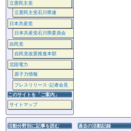
立憲民主党
立憲民主党石川県連
日本共産党
日本共産党石川県委員会
自民党
自民党改憲推進本部
北陸電力
原子力情報
プレスリリース･記者会見
このサイトを「ご案内」
サイトマップ
活動分野別に記事を読む
過去の活動記録