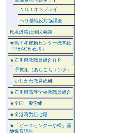
ＮＯ！オスプレイ
ヘリ基地反対協議会
原水爆禁止国民会議
★県平和運動センター機関紙
「PEACE 石川」
★石川県教職員組合ＨＰ
県教組（あちこちリンク）
いしかわ教育総研
★石川県高等学校教職員組合
★全国一般労組
★全港湾労組七尾
★「ピースセンター小松」基
地爆音訴訟