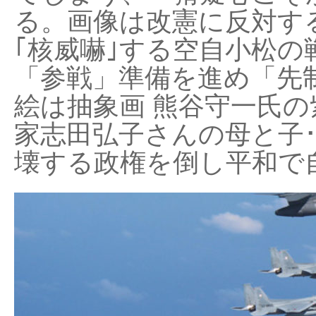
る。画像は改憲に反対する
｢核威嚇｣する空自小松の
「参戦」準備を進め「先
絵は抽象画 熊谷守一氏の
家志田弘子さんの母と子
壊する政権を倒し平和で