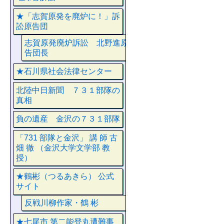
★「志賀原発を廃炉に！」訴
訟原告団
志賀原発廃炉訴訟 北野進原
告団長
★石川県社会法律センター
北陸中日新聞 ７３１部隊の
真相
負の遺産 金沢の７３１部隊
「731 部隊と金沢」 講 師 古
畑 徹 （金沢大学文学部 教
授）
★鶴彬（つるあきら） 公式
サイト
反戦川柳作家・鶴 彬
★七尾市 第二能登丸遭難事