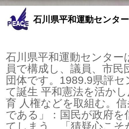
石川県平和運動センター
石川県平和運動センターは
員で構成し、議員、市民
団体です。1989.9県評セ
て誕生 平和憲法を活かし反
育 人権などを取組む。
である」：国民が政府を
てしまう、「猜疑心こそ