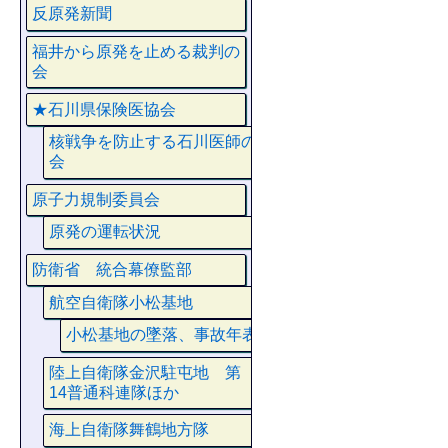
反原発新聞
福井から原発を止める裁判の
会
★石川県保険医協会
核戦争を防止する石川医師の
会
原子力規制委員会
原発の運転状況
防衛省 統合幕僚監部
航空自衛隊小松基地
小松基地の墜落、事故年表
陸上自衛隊金沢駐屯地 第
14普通科連隊ほか
海上自衛隊舞鶴地方隊