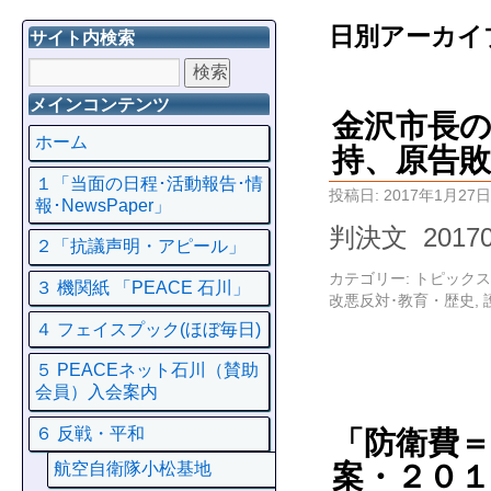
日別アーカイ
サイト内検索
メインコンテンツ
金沢市長
ホーム
持、原告敗
１「当面の日程･活動報告･情
投稿日:
2017年1月27日
報･NewsPaper」
判決文 201
２「抗議声明・アピール」
カテゴリー:
トピックス
３ 機関紙 「PEACE 石川」
改悪反対･教育・歴史
,
４ フェイスプック(ほぼ毎日)
５ PEACEネット石川（賛助
会員）入会案内
６ 反戦・平和
「防衛費＝
案・２０
航空自衛隊小松基地