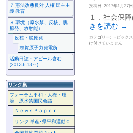
７ 憲法改悪反対 人権 民主主
投稿日:
2017年1月27日
義 教育
１．社会保障
８ 環境（原水禁、反核、脱
きを読む
→
原発、放射能）
カテゴリー:
トピックス
反核・脱原発
け付けていません
志賀原子力発電所
活動日誌・アピール含む
(2013.6.13～)
リンク集
フォーラム平和・人権・環
境 原水禁国民会議
ＮｅｗｓＰａｐｅｒ
リンク 単産･県平和運動Ｃ
全国基地問題ネット