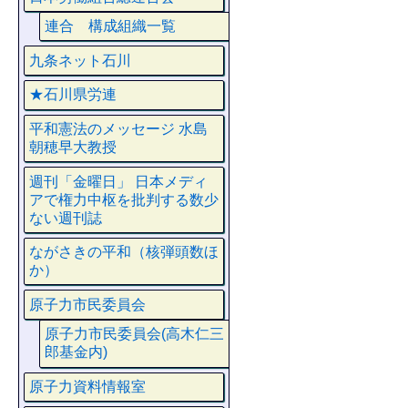
連合 構成組織一覧
九条ネット石川
★石川県労連
平和憲法のメッセージ 水島
朝穂早大教授
週刊「金曜日」 日本メディ
アで権力中枢を批判する数少
ない週刊誌
ながさきの平和（核弾頭数ほ
か）
原子力市民委員会
原子力市民委員会(高木仁三
郎基金内)
原子力資料情報室