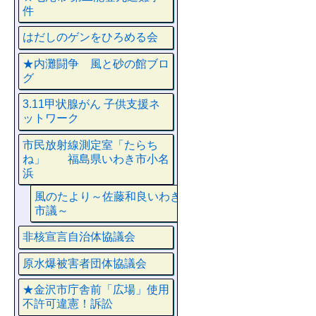
件
はだしのゲンをひろめる会
★内灘闘争 風と砂の館ブロ
グ
3.11甲状腺がん 子供支援ネ
ットワーク
市民放射線測定室「たらち
ね」 福島県いわき市小名
浜
風のたより～佐藤和良いわき
市議～
非核宣言自治体協議会
原水爆被害者団体協議会
★金沢市庁舎前「広場」使用
不許可違憲！訴訟