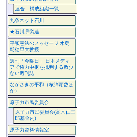
連合 構成組織一覧
九条ネット石川
★石川県労連
平和憲法のメッセージ 水島
朝穂早大教授
週刊「金曜日」 日本メディ
アで権力中枢を批判する数少
ない週刊誌
ながさきの平和（核弾頭数ほ
か）
原子力市民委員会
原子力市民委員会(高木仁三
郎基金内)
原子力資料情報室