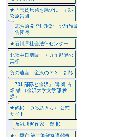
★「志賀原発を廃炉に！」訴
訟原告団
志賀原発廃炉訴訟 北野進原
告団長
★石川県社会法律センター
北陸中日新聞 ７３１部隊の
真相
負の遺産 金沢の７３１部隊
「731 部隊と金沢」 講 師 古
畑 徹 （金沢大学文学部 教
授）
★鶴彬（つるあきら） 公式
サイト
反戦川柳作家・鶴 彬
★七尾市 第二能登丸遭難事