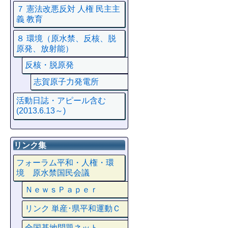
７ 憲法改悪反対 人権 民主主
義 教育
８ 環境（原水禁、反核、脱
原発、放射能）
反核・脱原発
志賀原子力発電所
活動日誌・アピール含む
(2013.6.13～)
リンク集
フォーラム平和・人権・環
境 原水禁国民会議
ＮｅｗｓＰａｐｅｒ
リンク 単産･県平和運動Ｃ
全国基地問題ネット