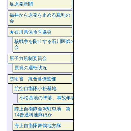
反原発新聞
福井から原発を止める裁判の
会
★石川県保険医協会
核戦争を防止する石川医師の
会
原子力規制委員会
原発の運転状況
防衛省 統合幕僚監部
航空自衛隊小松基地
小松基地の墜落、事故年表
陸上自衛隊金沢駐屯地 第
14普通科連隊ほか
海上自衛隊舞鶴地方隊