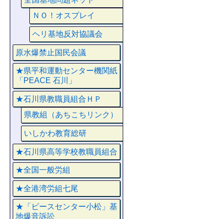
ＮＯ！オスプレイ
ヘリ基地反対協議会
原水爆禁止国民会議
★県平和運動センター機関紙
「PEACE 石川」
★石川県教職員組合ＨＰ
県教組（あちこちリンク）
いしかわ教育総研
★石川県高等学校教職員組合
★全国一般労組
★全港湾労組七尾
★「ピースセンター小松」基
地爆音訴訟