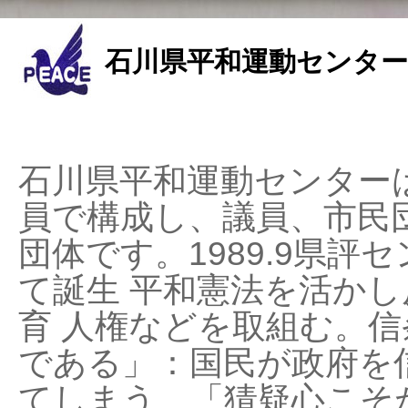
石川県平和運動センター
石川県平和運動センターは
員で構成し、議員、市民
団体です。1989.9県評セ
て誕生 平和憲法を活かし反
育 人権などを取組む。
である」：国民が政府を
てしまう、「猜疑心こそ