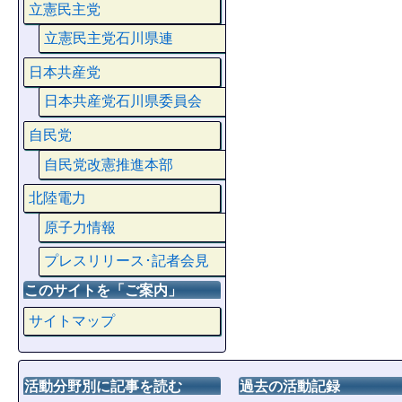
立憲民主党
立憲民主党石川県連
日本共産党
日本共産党石川県委員会
自民党
自民党改憲推進本部
北陸電力
原子力情報
プレスリリース･記者会見
このサイトを「ご案内」
サイトマップ
活動分野別に記事を読む
過去の活動記録