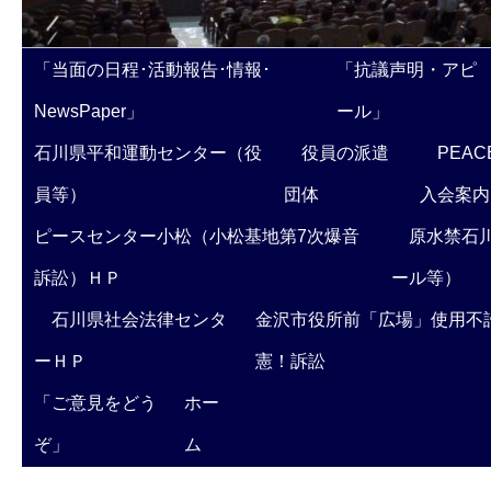
「当面の日程･活動報告･情報･
「抗議声明・アピ
NewsPaper」
ール」
石川県平和運動センター（役
役員の派遣
PEAC
員等）
団体
入会案内
ピースセンター小松（小松基地第7次爆音
原水禁石川
訴訟）ＨＰ
ール等）
石川県社会法律センタ
金沢市役所前「広場」使用不
ーＨＰ
憲！訴訟
「ご意見をどう
ホー
ぞ」
ム