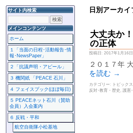
日別アーカイ
サイト内検索
メインコンテンツ
大丈夫か
ホーム
の正体
１「当面の日程･活動報告･情
投稿日:
2017年1月16日
報･NewsPaper」
２０１７年 
２「抗議声明・アピール」
を読む
→
３ 機関紙 「PEACE 石川」
カテゴリー:
トピックス
４ フェイスプック(ほぼ毎日)
反対･教育・歴史
,
護憲
５ PEACEネット石川（賛助
会員）入会案内
６ 反戦・平和
航空自衛隊小松基地