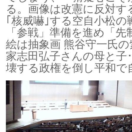
る。画像は改憲に反対する
｢核威嚇｣する空自小松の
「参戦」準備を進め「先
絵は抽象画 熊谷守一氏の
家志田弘子さんの母と子
壊する政権を倒し平和で