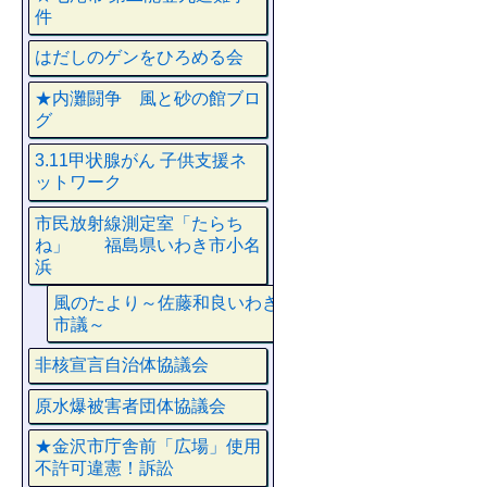
件
はだしのゲンをひろめる会
★内灘闘争 風と砂の館ブロ
グ
3.11甲状腺がん 子供支援ネ
ットワーク
市民放射線測定室「たらち
ね」 福島県いわき市小名
浜
風のたより～佐藤和良いわき
市議～
非核宣言自治体協議会
原水爆被害者団体協議会
★金沢市庁舎前「広場」使用
不許可違憲！訴訟