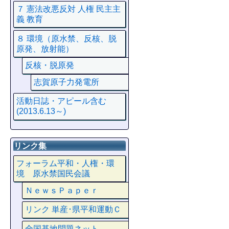
７ 憲法改悪反対 人権 民主主
義 教育
８ 環境（原水禁、反核、脱
原発、放射能）
反核・脱原発
志賀原子力発電所
活動日誌・アピール含む
(2013.6.13～)
リンク集
フォーラム平和・人権・環
境 原水禁国民会議
ＮｅｗｓＰａｐｅｒ
リンク 単産･県平和運動Ｃ
全国基地問題ネット