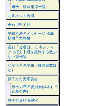
連合 構成組織一覧
九条ネット石川
★石川県労連
平和憲法のメッセージ 水島
朝穂早大教授
週刊「金曜日」 日本メディ
アで権力中枢を批判する数少
ない週刊誌
ながさきの平和（核弾頭数ほ
か）
原子力市民委員会
原子力市民委員会(高木仁三
郎基金内)
原子力資料情報室