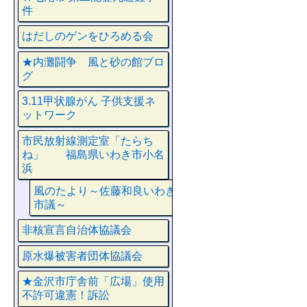
件
はだしのゲンをひろめる会
★内灘闘争 風と砂の館ブロ
グ
3.11甲状腺がん 子供支援ネ
ットワーク
市民放射線測定室「たらち
ね」 福島県いわき市小名
浜
風のたより～佐藤和良いわき
市議～
非核宣言自治体協議会
原水爆被害者団体協議会
★金沢市庁舎前「広場」使用
不許可違憲！訴訟