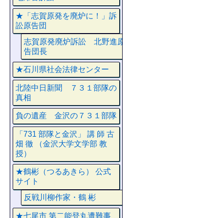
★「志賀原発を廃炉に！」訴
訟原告団
志賀原発廃炉訴訟 北野進原
告団長
★石川県社会法律センター
北陸中日新聞 ７３１部隊の
真相
負の遺産 金沢の７３１部隊
「731 部隊と金沢」 講 師 古
畑 徹 （金沢大学文学部 教
授）
★鶴彬（つるあきら） 公式
サイト
反戦川柳作家・鶴 彬
★七尾市 第二能登丸遭難事