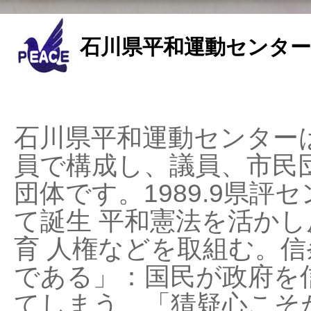
石川県平和運動センター
石川県平和運動センターは
員で構成し、議員、市民
団体です。1989.9県評セ
て誕生 平和憲法を活かし反
育 人権などを取組む。
である」：国民が政府を
てしまう、「猜疑心こそ