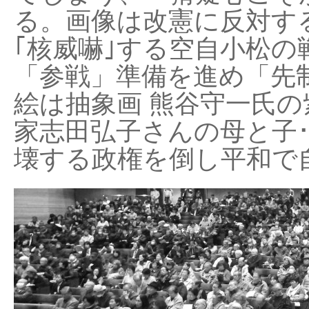
る。画像は改憲に反対する
｢核威嚇｣する空自小松の
「参戦」準備を進め「先
絵は抽象画 熊谷守一氏の
家志田弘子さんの母と子
壊する政権を倒し平和で