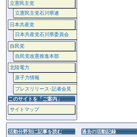
立憲民主党
立憲民主党石川県連
日本共産党
日本共産党石川県委員会
自民党
自民党改憲推進本部
北陸電力
原子力情報
プレスリリース･記者会見
このサイトを「ご案内」
サイトマップ
活動分野別に記事を読む
過去の活動記録