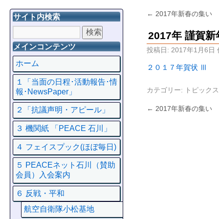
←
2017年新春の集い
サイト内検索
2017年 謹賀新
メインコンテンツ
投稿日:
2017年1月6日
ホーム
２０１７年賀状 Ⅲ
１「当面の日程･活動報告･情
カテゴリー:
トピックス
報･NewsPaper」
←
2017年新春の集い
２「抗議声明・アピール」
３ 機関紙 「PEACE 石川」
４ フェイスプック(ほぼ毎日)
５ PEACEネット石川（賛助
会員）入会案内
６ 反戦・平和
航空自衛隊小松基地