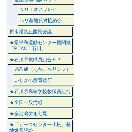
ＮＯ！オスプレイ
ヘリ基地反対協議会
原水爆禁止国民会議
★県平和運動センター機関紙
「PEACE 石川」
★石川県教職員組合ＨＰ
県教組（あちこちリンク）
いしかわ教育総研
★石川県高等学校教職員組合
★全国一般労組
★全港湾労組七尾
★「ピースセンター小松」基
地爆音訴訟