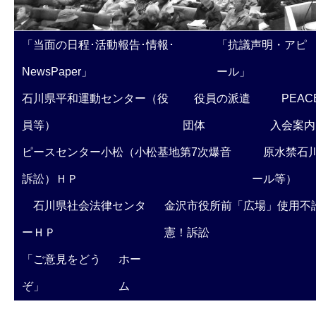
「当面の日程･活動報告･情報･
「抗議声明・アピ
NewsPaper」
ール」
石川県平和運動センター（役
役員の派遣
PEAC
員等）
団体
入会案内
ピースセンター小松（小松基地第7次爆音
原水禁石川
訴訟）ＨＰ
ール等）
石川県社会法律センタ
金沢市役所前「広場」使用不
ーＨＰ
憲！訴訟
「ご意見をどう
ホー
ぞ」
ム