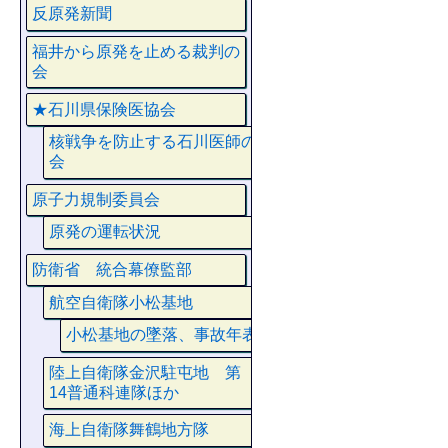
反原発新聞
福井から原発を止める裁判の
会
★石川県保険医協会
核戦争を防止する石川医師の
会
原子力規制委員会
原発の運転状況
防衛省 統合幕僚監部
航空自衛隊小松基地
小松基地の墜落、事故年表
陸上自衛隊金沢駐屯地 第
14普通科連隊ほか
海上自衛隊舞鶴地方隊