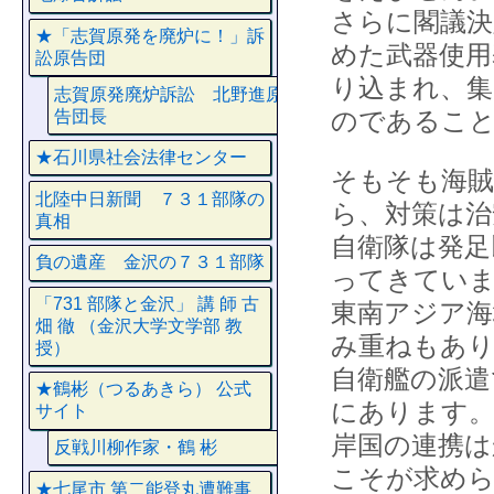
さらに閣議決
★「志賀原発を廃炉に！」訴
めた武器使用
訟原告団
り込まれ、集
志賀原発廃炉訴訟 北野進原
のであるこ
告団長
★石川県社会法律センター
そもそも海賊
北陸中日新聞 ７３１部隊の
ら、対策は治
真相
自衛隊は発足
負の遺産 金沢の７３１部隊
ってきていま
「731 部隊と金沢」 講 師 古
東南アジア海
畑 徹 （金沢大学文学部 教
み重ねもあり
授）
自衛艦の派遣
★鶴彬（つるあきら） 公式
にあります。
サイト
岸国の連携は
反戦川柳作家・鶴 彬
こそが求め
★七尾市 第二能登丸遭難事