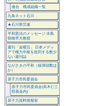
連合 構成組織一覧
九条ネット石川
★石川県労連
平和憲法のメッセージ 水島
朝穂早大教授
週刊「金曜日」 日本メディ
アで権力中枢を批判する数少
ない週刊誌
ながさきの平和（核弾頭数ほ
か）
原子力市民委員会
原子力市民委員会(高木仁三
郎基金内)
原子力資料情報室