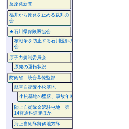
反原発新聞
福井から原発を止める裁判の
会
★石川県保険医協会
核戦争を防止する石川医師の
会
原子力規制委員会
原発の運転状況
防衛省 統合幕僚監部
航空自衛隊小松基地
小松基地の墜落、事故年表
陸上自衛隊金沢駐屯地 第
14普通科連隊ほか
海上自衛隊舞鶴地方隊