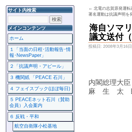
←
北電の志賀原発運転
サイト内検索
署名運動は抗議声明を
海自ソマ
メインコンテンツ
議文送付（
ホーム
投稿日:
2008年3月16日
１「当面の日程･活動報告･情
報･NewsPaper」
２「抗議声明・アピール」
３ 機関紙 「PEACE 石川」
内閣総理大臣
４ フェイスプック(ほぼ毎日)
麻 生 太 
５ PEACEネット石川（賛助
会員）入会案内
６ 反戦・平和
航空自衛隊小松基地