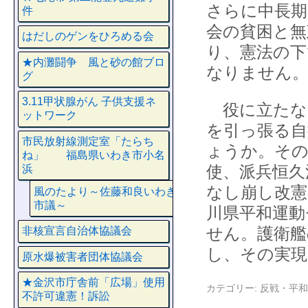
さらに中長期
件
会の貧困と無
はだしのゲンをひろめる会
り、憲法の下
★内灘闘争 風と砂の館ブロ
なりません
グ
3.11甲状腺がん 子供支援ネ
役に立たな
ットワーク
を引っ張る自
市民放射線測定室「たらち
ょうか。その
ね」 福島県いわき市小名
使、派兵恒久
浜
なし崩し改
風のたより～佐藤和良いわき
市議～
川県平和運動
せん。護衛艦
非核宣言自治体協議会
し、その実現
原水爆被害者団体協議会
★金沢市庁舎前「広場」使用
カテゴリー:
反戦・平和
不許可違憲！訴訟