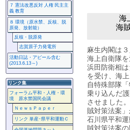
７ 憲法改悪反対 人権 民主主
義 教育
海
８ 環境（原水禁、反核、脱
海
原発、放射能）
反核・脱原発
志賀原子力発電所
麻生内閣は３
海上自衛隊を
活動日誌・アピール含む
(2013.6.13～)
浜田防衛相は
を受け、海上
リンク集
自特殊部隊「
乗り込んだ護
フォーラム平和・人権・環
境 原水禁国民会議
させました。
ＮｅｗｓＰａｐｅｒ
賊対策法案」
石川県平和運
リンク 単産･県平和運動Ｃ
賊対策法案の
全国基地問題ネット