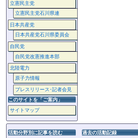
立憲民主党
立憲民主党石川県連
日本共産党
日本共産党石川県委員会
自民党
自民党改憲推進本部
北陸電力
原子力情報
プレスリリース･記者会見
このサイトを「ご案内」
サイトマップ
活動分野別に記事を読む
過去の活動記録