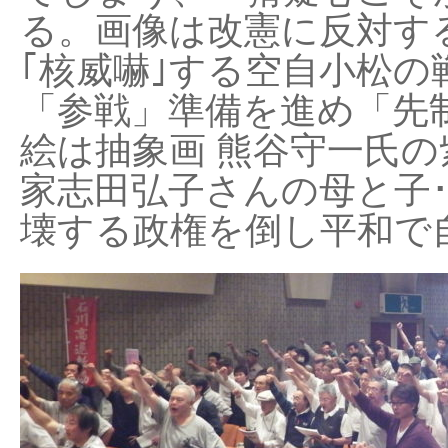
る。画像は改憲に反対する
｢核威嚇｣する空自小松の
「参戦」準備を進め「先
絵は抽象画 熊谷守一氏の
家志田弘子さんの母と子
壊する政権を倒し平和で