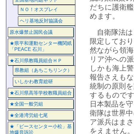
だちに護衛艦
ＮＯ！オスプレイ
めます。
ヘリ基地反対協議会
自衛隊法は
原水爆禁止国民会議
限定しており
★県平和運動センター機関紙
然ながら領
「PEACE 石川」
リア沖への派
★石川県教職員組合ＨＰ
しかも海上警
県教組（あちこちリンク）
報告さえもな
いしかわ教育総研
統制の原則を
★石川県高等学校教職員組合
するものです
日本製品を守
★全国一般労組
衛隊は世界中
★全港湾労組七尾
ア派兵はまさ
★「ピースセンター小松」基
をえません
地爆音訴訟