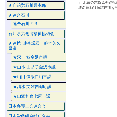
←
北電の志賀原発運転
★自治労石川県本部
署名運動は抗議声明を
★連合石川
連合石川ＦＢ
石川県労働者福祉協議会
★連携･連帯議員 盛本芳久
県議
★森 一敏金沢市議
★山本 由起子金沢市議
★山口 俊哉白山市議
★清水 文雄内灘町議
★山添和良七尾市議
日本弁護士会連合会
日本労働組合総連合会