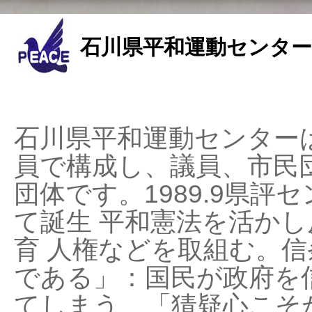
石川県平和運動センター
石川県平和運動センターは
員で構成し、議員、市民
団体です。1989.9県評セ
て誕生 平和憲法を活かし反
育 人権などを取組む。
である」：国民が政府を
てしまう、「猜疑心こそ