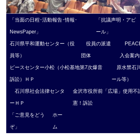
「当面の日程･活動報告･情報･
「抗議声明・アピ
NewsPaper」
ール」
石川県平和運動センター（役
役員の派遣
PEAC
員等）
団体
入会案内
ピースセンター小松（小松基地第7次爆音
原水禁石川
訴訟）ＨＰ
ール等）
石川県社会法律センタ
金沢市役所前「広場」使用不
ーＨＰ
憲！訴訟
「ご意見をどう
ホー
ぞ」
ム