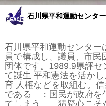
石川県平和運動センター
石川県平和運動センターは
員で構成し、議員、市民
団体です。1989.9県評セ
て誕生 平和憲法を活かし反
育 人権などを取組む。
である」：国民が政府を
てしまう、「猜疑心こそ