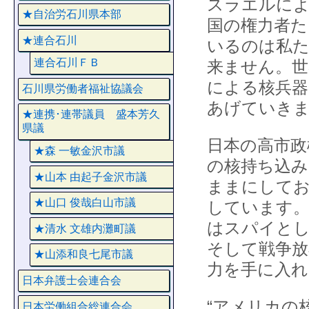
スラエルによ
★自治労石川県本部
国の権力者た
★連合石川
いるのは私た
連合石川ＦＢ
来ません。世
による核兵器
石川県労働者福祉協議会
あげていき
★連携･連帯議員 盛本芳久
県議
日本の高市政
★森 一敏金沢市議
の核持ち込み
★山本 由起子金沢市議
ままにしてお
★山口 俊哉白山市議
しています。
はスパイと
★清水 文雄内灘町議
そして戦争放
★山添和良七尾市議
力を手に入
日本弁護士会連合会
“アメリカの
日本労働組合総連合会