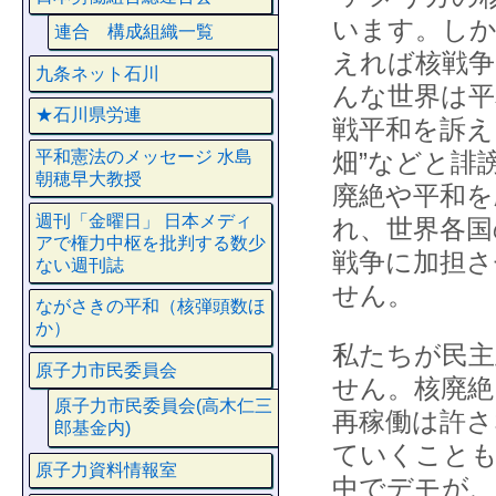
います。しか
連合 構成組織一覧
えれば核戦争
九条ネット石川
んな世界は平
★石川県労連
戦平和を訴え
平和憲法のメッセージ 水島
畑”などと誹
朝穂早大教授
廃絶や平和を
週刊「金曜日」 日本メディ
れ、世界各国
アで権力中枢を批判する数少
戦争に加担
ない週刊誌
せん。
ながさきの平和（核弾頭数ほ
か）
私たちが民主
原子力市民委員会
せん。核廃絶
原子力市民委員会(高木仁三
再稼働は許さ
郎基金内)
ていくことも
原子力資料情報室
中でデモが、