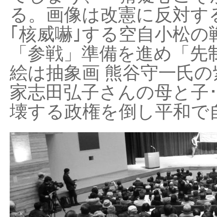
る。画像は改憲に反対する
｢核威嚇｣する空自小松の
「参戦」準備を進め「先
絵は抽象画 熊谷守一氏の
家志田弘子さんの母と子
壊する政権を倒し平和で