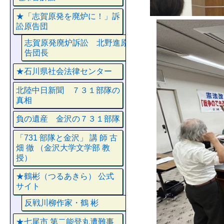
★「志賀原発を廃炉に！」訴
訟原告団
志賀原発廃炉訴訟 北野進原
告団長
★石川県社会法律センター
北陸中日新聞 ７３１部隊の
真相
負の遺産 金沢の７３１部隊
「731 部隊と金沢」 講 師 古
畑 徹 （金沢大学文学部 教
授）
★鶴彬（つるあきら） 公式
サイト
反戦川柳作家・鶴 彬
★七尾市 第二能登丸遭難事