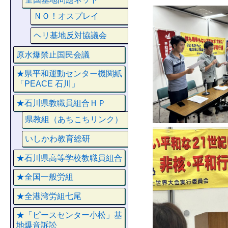
ＮＯ！オスプレイ
ヘリ基地反対協議会
原水爆禁止国民会議
★県平和運動センター機関紙
「PEACE 石川」
★石川県教職員組合ＨＰ
県教組（あちこちリンク）
いしかわ教育総研
★石川県高等学校教職員組合
★全国一般労組
★全港湾労組七尾
★「ピースセンター小松」基
地爆音訴訟