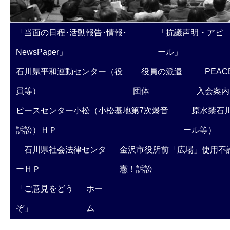
「当面の日程･活動報告･情報･
「抗議声明・アピ
NewsPaper」
ール」
石川県平和運動センター（役
役員の派遣
PEAC
員等）
団体
入会案内
ピースセンター小松（小松基地第7次爆音
原水禁石川
訴訟）ＨＰ
ール等）
石川県社会法律センタ
金沢市役所前「広場」使用不
ーＨＰ
憲！訴訟
「ご意見をどう
ホー
ぞ」
ム