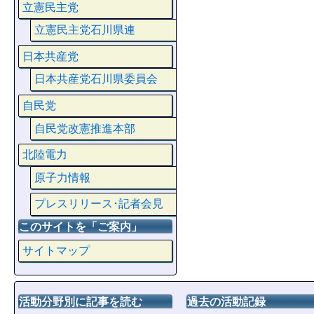
立憲民主党
立憲民主党石川県連
日本共産党
日本共産党石川県委員会
自民党
自民党改憲推進本部
北陸電力
原子力情報
プレスリリース･記者会見
このサイトを「ご案内」
サイトマップ
活動分野別に記事を読む
過去の活動記録