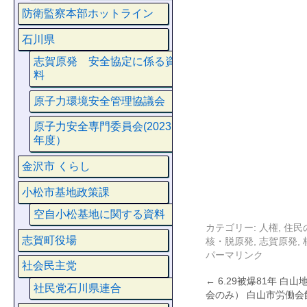
防衛監察本部ホットライン
石川県
志賀原発 安全協定に係る資
料
原子力環境安全管理協議会
原子力安全専門委員会(2023
年度）
金沢市 くらし
小松市基地政策課
空自小松基地に関する資料
カテゴリー:
人権
,
住民
志賀町役場
核・脱原発
,
志賀原発
,
パーマリンク
社会民主党
←
6.29被爆81年 白
社民党石川県連合
会のみ） 白山市労働会