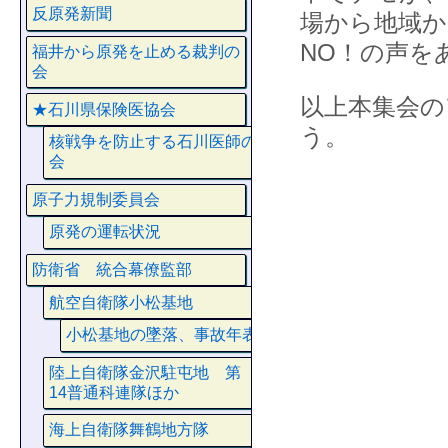
反原発新聞
場から地域か
NO！の声を
福井から原発を止める裁判の
会
以上本集会
★石川県保険医協会
う。
核戦争を防止する石川医師の
会
原子力規制委員会
原発の運転状況
防衛省 統合幕僚監部
航空自衛隊小松基地
小松基地の墜落、事故年表
陸上自衛隊金沢駐屯地 第
14普通科連隊ほか
海上自衛隊舞鶴地方隊