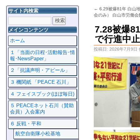
←
6.29被爆81年 白
サイト内検索
会のみ） 白山市労働会
7.28被
メインコンテンツ
で行進中止
ホーム
投稿日:
2026年7月9日
１「当面の日程･活動報告･情
報･NewsPaper」
２「抗議声明・アピール」
３ 機関紙 「PEACE 石川」
４ フェイスプック(ほぼ毎日)
５ PEACEネット石川（賛助
会員）入会案内
６ 反戦・平和
航空自衛隊小松基地