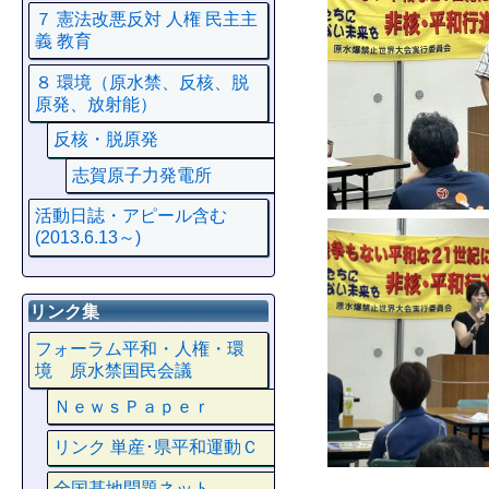
７ 憲法改悪反対 人権 民主主
義 教育
８ 環境（原水禁、反核、脱
原発、放射能）
反核・脱原発
志賀原子力発電所
活動日誌・アピール含む
(2013.6.13～)
リンク集
フォーラム平和・人権・環
境 原水禁国民会議
ＮｅｗｓＰａｐｅｒ
リンク 単産･県平和運動Ｃ
全国基地問題ネット