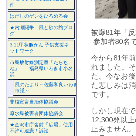
件
はだしのゲンをひろめる会
★内灘闘争 風と砂の館ブロ
被爆81年「
グ
参加者80名
3.11甲状腺がん 子供支援ネ
ットワーク
今から81年
市民放射線測定室「たらち
れました。そ
ね」 福島県いわき市小名
た。今なお後
浜
た悲しみは消
風のたより～佐藤和良いわき
市議～
です。
非核宣言自治体協議会
しかし現在で
原水爆被害者団体協議会
12,300
★金沢市庁舎前「広場」使用
止みません
不許可違憲！訴訟