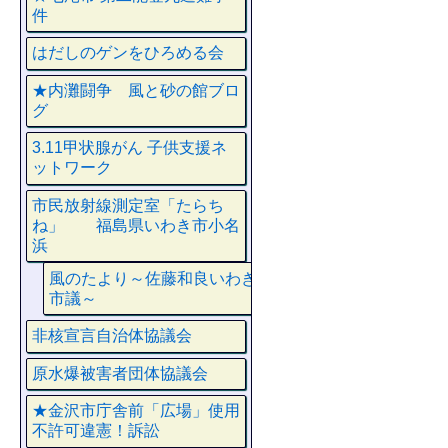
件
はだしのゲンをひろめる会
★内灘闘争 風と砂の館ブロ
グ
3.11甲状腺がん 子供支援ネ
ットワーク
市民放射線測定室「たらち
ね」 福島県いわき市小名
浜
風のたより～佐藤和良いわき
市議～
非核宣言自治体協議会
原水爆被害者団体協議会
★金沢市庁舎前「広場」使用
不許可違憲！訴訟