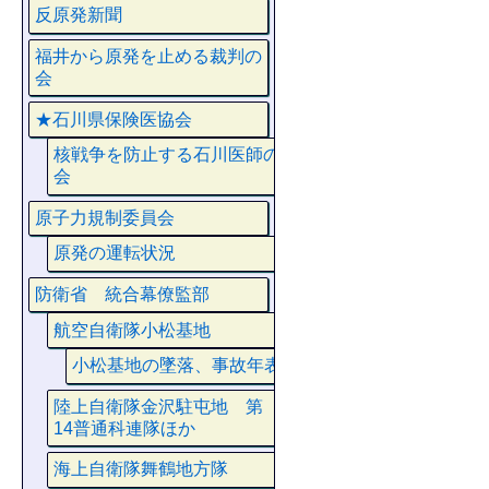
反原発新聞
福井から原発を止める裁判の
会
★石川県保険医協会
核戦争を防止する石川医師の
会
原子力規制委員会
原発の運転状況
防衛省 統合幕僚監部
航空自衛隊小松基地
小松基地の墜落、事故年表
陸上自衛隊金沢駐屯地 第
14普通科連隊ほか
海上自衛隊舞鶴地方隊