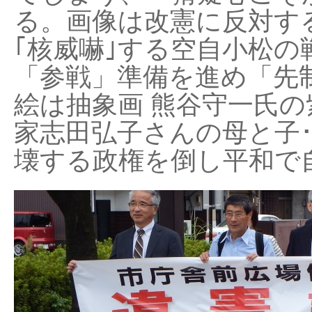
る。画像は改憲に反対する
｢核威嚇｣する空自小松の
「参戦」準備を進め「先
絵は抽象画 熊谷守一氏の
家志田弘子さんの母と子
壊する政権を倒し平和で