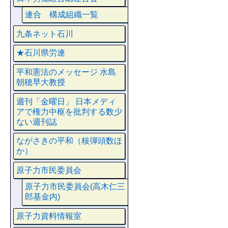
連合 構成組織一覧
九条ネット石川
★石川県労連
平和憲法のメッセージ 水島
朝穂早大教授
週刊「金曜日」 日本メディ
アで権力中枢を批判する数少
ない週刊誌
ながさきの平和（核弾頭数ほ
か）
原子力市民委員会
原子力市民委員会(高木仁三
郎基金内)
原子力資料情報室