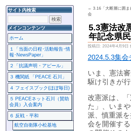
←
3.16「大断層に囲
サイト内検索
会
5.3憲法
メインコンテンツ
年記念県
ホーム
投稿日:
2024年4月9日
１「当面の日程･活動報告･情
報･NewsPaper」
2024.5.3
２「抗議声明・アピール」
いま、憲法審
３ 機関紙 「PEACE 石川」
駆け引きが
４ フェイスプック(ほぼ毎日)
改憲派は、「
５ PEACEネット石川（賛助
会員）入会案内
た」、いまや
派、慎重派を
６ 反戦・平和
会を開催する
航空自衛隊小松基地