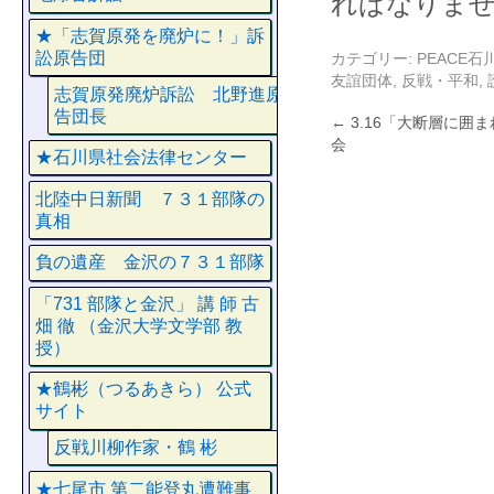
ればなりま
★「志賀原発を廃炉に！」訴
訟原告団
カテゴリー:
PEACE
友誼団体
,
反戦・平和
,
志賀原発廃炉訴訟 北野進原
告団長
←
3.16「大断層に囲
会
★石川県社会法律センター
北陸中日新聞 ７３１部隊の
真相
負の遺産 金沢の７３１部隊
「731 部隊と金沢」 講 師 古
畑 徹 （金沢大学文学部 教
授）
★鶴彬（つるあきら） 公式
サイト
反戦川柳作家・鶴 彬
★七尾市 第二能登丸遭難事