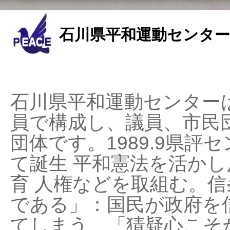
石川県平和運動センター
石川県平和運動センターは
員で構成し、議員、市民
団体です。1989.9県評セ
て誕生 平和憲法を活かし反
育 人権などを取組む。
である」：国民が政府を
てしまう、「猜疑心こそ