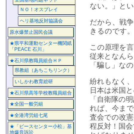
ない。」とい
ＮＯ！オスプレイ
だから、戦争
ヘリ基地反対協議会
きるのです。
原水爆禁止国民会議
★県平和運動センター機関紙
この原理を言
「PEACE 石川」
従来となん
★石川県教職員組合ＨＰ
「騙し」なの
県教組（あちこちリンク）
紛れもなく、
いしかわ教育総研
日本は米国と
★石川県高等学校教職員組合
「自衛隊の明
★全国一般労組
れば、今まで
★全港湾労組七尾
査会での改憲
程反対！国会
★「ピースセンター小松」基
地爆音訴訟