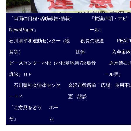
「当面の日程･活動報告･情報･
「抗議声明・アピ
NewsPaper」
ール」
石川県平和運動センター（役
役員の派遣
PEAC
員等）
団体
入会案内
ピースセンター小松（小松基地第7次爆音
原水禁石川
訴訟）ＨＰ
ール等）
石川県社会法律センタ
金沢市役所前「広場」使用不
ーＨＰ
憲！訴訟
「ご意見をどう
ホー
ぞ」
ム