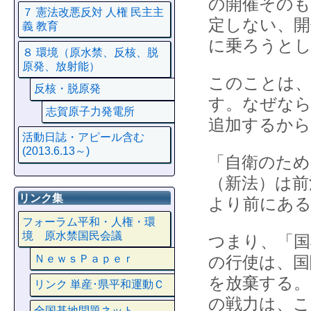
の開催そのも
７ 憲法改悪反対 人権 民主主
定しない、開
義 教育
に乗ろうと
８ 環境（原水禁、反核、脱
原発、放射能）
このことは、
反核・脱原発
す。なぜなら
志賀原子力発電所
追加するから
活動日誌・アピール含む
(2013.6.13～)
「自衛のため
（新法）は前
リンク集
より前にある
フォーラム平和・人権・環
境 原水禁国民会議
つまり、「国
ＮｅｗｓＰａｐｅｒ
の行使は、国
を放棄する。
リンク 単産･県平和運動Ｃ
の戦力は、こ
全国基地問題ネット