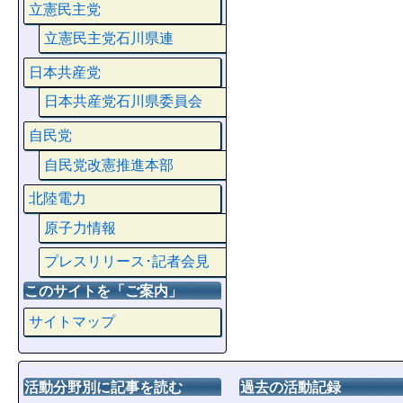
立憲民主党
立憲民主党石川県連
日本共産党
日本共産党石川県委員会
自民党
自民党改憲推進本部
北陸電力
原子力情報
プレスリリース･記者会見
このサイトを「ご案内」
サイトマップ
活動分野別に記事を読む
過去の活動記録