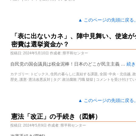
▲ このページの先頭に戻る
「表に出ないカネ」、陣中見舞い、使途が
密費は選挙資金か？
投稿日:
2024年5月10日
作成者:
県平和センター
自民党の国会議員は税金泥棒！日本のどこが民主主義 …
続
カテゴリー:
トピックス
,
住民の暮らしに直結する課題
,
全国･中央・北信越
,
政
歴史
,
護憲･憲法改悪反対
|
タグ:
政治腐敗 汚職 疑獄
|
コメントを受け付けてい
▲ このページの先頭に戻る
憲法「改正」の手続き（図解）
投稿日:
2024年5月9日
作成者:
県平和センター