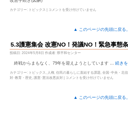
改憲手続き(図解)
カテゴリー:
トピックス
|
コメントを受け付けていません
▲ このページの先頭に戻る
5.3護憲集会 改憲NO！発議NO！緊急事
投稿日:
2024年5月8日
作成者:
県平和センター
終戦からまもなく、79年を迎えようとしています …
続き
カテゴリー:
トピックス
,
人権
,
住民の暮らしに直結する課題
,
全国･中央・北
対･教育・歴史
,
護憲･憲法改悪反対
|
コメントを受け付けていません
▲ このページの先頭に戻る