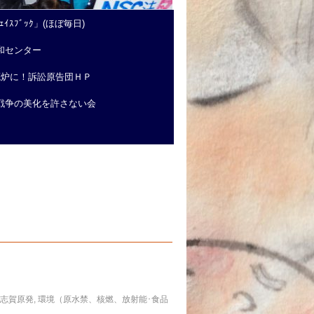
ｲｽﾌﾞｯｸ」(ほぼ毎日)
和センター
廃炉に！訴訟原告団ＨＰ
戦争の美化を許さない会
志賀原発
,
環境（原水禁、核燃、放射能･食品