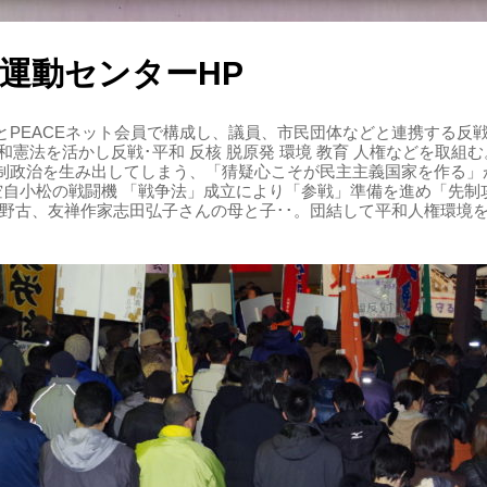
運動センターHP
PEACEネット会員で構成し、議員、市民団体などと連携する反戦・
 平和憲法を活かし反戦･平和 反核 脱原発 環境 教育 人権などを取
制政治を生み出してしまう、「猜疑心こそが民主主義国家を作る」
る空自小松の戦闘機 「戦争法」成立により「参戦」準備を進め「先
辺野古、友禅作家志田弘子さんの母と子･･。団結して平和人権環境