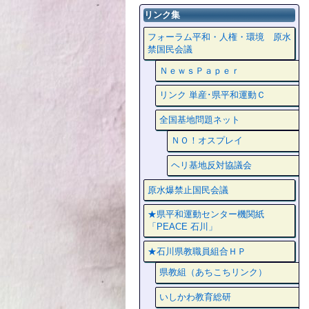
リンク集
フォーラム平和・人権・環境 原水
禁国民会議
ＮｅｗｓＰａｐｅｒ
リンク 単産･県平和運動Ｃ
全国基地問題ネット
ＮＯ！オスプレイ
ヘリ基地反対協議会
原水爆禁止国民会議
★県平和運動センター機関紙
「PEACE 石川」
★石川県教職員組合ＨＰ
県教組（あちこちリンク）
いしかわ教育総研