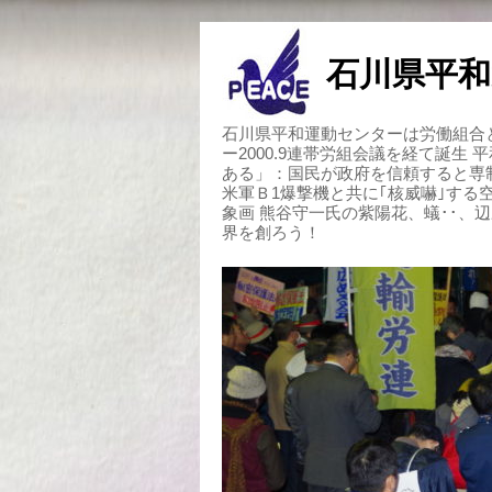
石川県平和
石川県平和運動センターは労働組合と
ー2000.9連帯労組会議を経て誕生
ある」：国民が政府を信頼すると専
米軍Ｂ1爆撃機と共に｢核威嚇｣す
象画 熊谷守一氏の紫陽花、蟻･･、
界を創ろう！