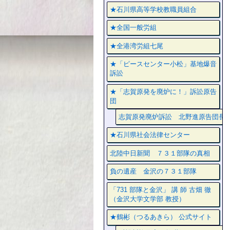
★石川県高等学校教職員組合
★全国一般労組
★全港湾労組七尾
★「ピースセンター小松」基地爆音
訴訟
★「志賀原発を廃炉に！」訴訟原告
団
志賀原発廃炉訴訟 北野進原告団長
★石川県社会法律センター
北陸中日新聞 ７３１部隊の真相
負の遺産 金沢の７３１部隊
「731 部隊と金沢」 講 師 古畑 徹
（金沢大学文学部 教授）
★鶴彬（つるあきら） 公式サイト