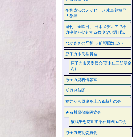
平和憲法のメッセージ 水島朝穂早
大教授
週刊「金曜日」 日本メディアで権
力中枢を批判する数少ない週刊誌
ながさきの平和（核弾頭数ほか）
原子力市民委員会
原子力市民委員会(高木仁三郎基金
内)
原子力資料情報室
反原発新聞
福井から原発を止める裁判の会
★石川県保険医協会
核戦争を防止する石川医師の会
原子力規制委員会