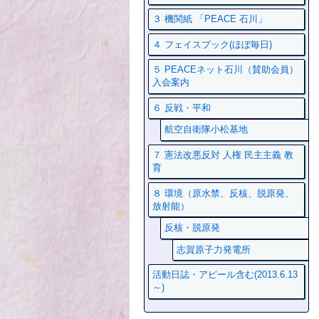
３ 機関紙 「PEACE 石川」
４ フェイスプック(ほぼ毎日)
５ PEACEネット石川（賛助会員）
入会案内
６ 反戦・平和
航空自衛隊小松基地
７ 憲法改悪反対 人権 民主主義 教
育
８ 環境（原水禁、反核、脱原発、
放射能）
反核・脱原発
志賀原子力発電所
活動日誌・アピール含む(2013.6.13
～)