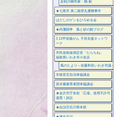
反戦川柳作家・鶴 彬
★七尾市 第二能登丸遭難事件
はだしのゲンをひろめる会
★内灘闘争 風と砂の館ブログ
3.11甲状腺がん 子供支援ネットワ
ーク
市民放射線測定室「たらちね」
福島県いわき市小名浜
風のたより～佐藤和良いわき市議～
非核宣言自治体協議会
原水爆被害者団体協議会
★金沢市庁舎前「広場」使用不許可
違憲！訴訟
★自治労石川県本部
★連合石川