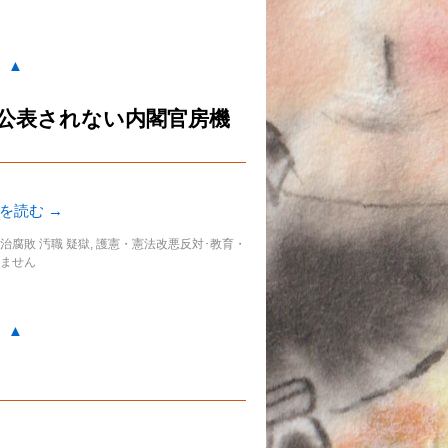
。▲
公表されない内閣官房機
きを読む
→
治腐敗 汚職 疑獄
,
護憲・憲法改悪反対･教育・
ません
。▲