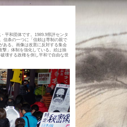
平和団体です。1989.9県評センタ
組む。信条の一つに「信頼は専制の親で
がある。画像は改憲に反対する集会
制攻撃」体制を強化している。絵は抽
を破壊する政権を倒し平和で自由な世