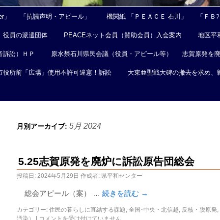
er」
「抗議声明・アピール」
機関紙 「ＰＥＡＣＥ 石川」
「ＦＢﾌｪ
役員の派遣団体
PEACEネット会員（賛助会員）入会案内
地区平
音訴訟）ＨＰ
原水禁石川県民会議（役員・アピール等）
志賀原発を
市役所前「広場」使用不許可違憲！訴訟
大東亜聖戦大碑の撤去を求め、
5月 2024
月別アーカイブ:
5.25志賀原発を廃炉に訴訟原告団総会
投稿日:
2024年5月29日
作成者:
県平和センター
総会アピール（案） …
続きを読む
→
カテゴリー:
住民の暮らしに直結する課題
,
全国･中央・北信越
,
反核・脱原発
,
汚染）
|
コメントを受け付けていません