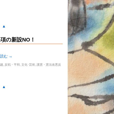
。▲
態条項の新設NO！
を読む
→
信越
,
反戦・平和
,
文化･芸術
,
護憲・憲法改悪反
。▲