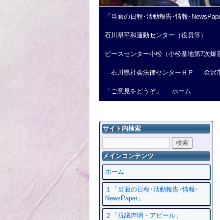
「当面の日程･活動報告･情報･NewsPap
石川県平和運動センター（役員等）
ピースセンター小松（小松基地第7次爆
石川県社会法律センターＨＰ
金沢
「ご意見をどうぞ」
ホーム
サイト内検索
メインコンテンツ
ホーム
１「当面の日程･活動報告･情報･
NewsPaper」
２「抗議声明・アピール」