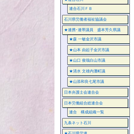
連合石川ＦＢ
石川県労働者福祉協議会
★連携･連帯議員 盛本芳久県議
★森 一敏金沢市議
★山本 由起子金沢市議
★山口 俊哉白山市議
★清水 文雄内灘町議
★山添和良七尾市議
日本弁護士会連合会
日本労働組合総連合会
連合 構成組織一覧
九条ネット石川
★石川県労連