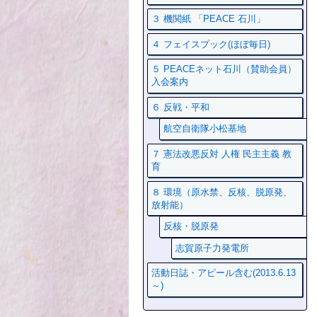
３ 機関紙 「PEACE 石川」
４ フェイスプック(ほぼ毎日)
５ PEACEネット石川（賛助会員）
入会案内
６ 反戦・平和
航空自衛隊小松基地
７ 憲法改悪反対 人権 民主主義 教
育
８ 環境（原水禁、反核、脱原発、
放射能）
反核・脱原発
志賀原子力発電所
活動日誌・アピール含む(2013.6.13
～)