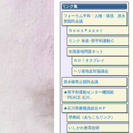
リンク集
フォーラム平和・人権・環境 原水
禁国民会議
ＮｅｗｓＰａｐｅｒ
リンク 単産･県平和運動Ｃ
全国基地問題ネット
ＮＯ！オスプレイ
ヘリ基地反対協議会
原水爆禁止国民会議
★県平和運動センター機関紙
「PEACE 石川」
★石川県教職員組合ＨＰ
県教組（あちこちリンク）
いしかわ教育総研