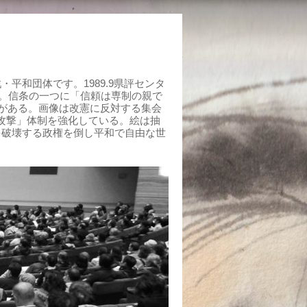
平和団体です。1989.9県評センタ
組む。信条の一つに「信頼は専制の親で
がある。画像は改憲に反対する集会
制攻撃」体制を強化している。絵は抽
を破壊する政権を倒し平和で自由な世