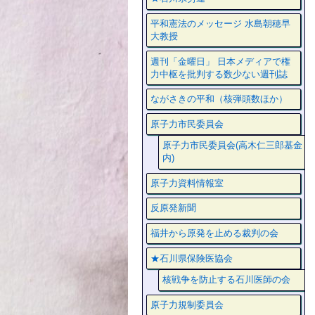
平和憲法のメッセージ 水島朝穂早
大教授
週刊「金曜日」 日本メディアで権
力中枢を批判する数少ない週刊誌
ながさきの平和（核弾頭数ほか）
原子力市民委員会
原子力市民委員会(高木仁三郎基金
内)
原子力資料情報室
反原発新聞
福井から原発を止める裁判の会
★石川県保険医協会
核戦争を防止する石川医師の会
原子力規制委員会