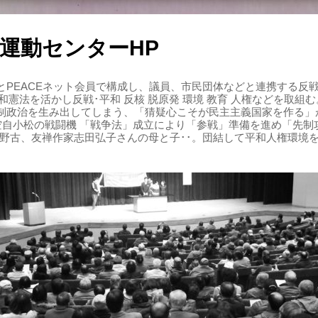
運動センターHP
PEACEネット会員で構成し、議員、市民団体などと連携する反戦・
 平和憲法を活かし反戦･平和 反核 脱原発 環境 教育 人権などを取
制政治を生み出してしまう、「猜疑心こそが民主主義国家を作る」
る空自小松の戦闘機 「戦争法」成立により「参戦」準備を進め「先
辺野古、友禅作家志田弘子さんの母と子･･。団結して平和人権環境