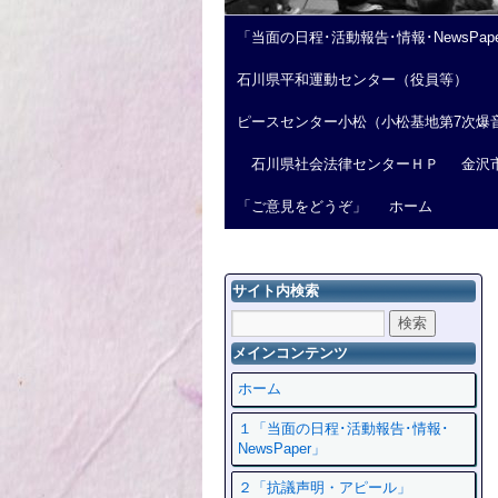
「当面の日程･活動報告･情報･NewsPap
石川県平和運動センター（役員等）
ピースセンター小松（小松基地第7次爆
石川県社会法律センターＨＰ
金沢
「ご意見をどうぞ」
ホーム
サイト内検索
メインコンテンツ
ホーム
１「当面の日程･活動報告･情報･
NewsPaper」
２「抗議声明・アピール」