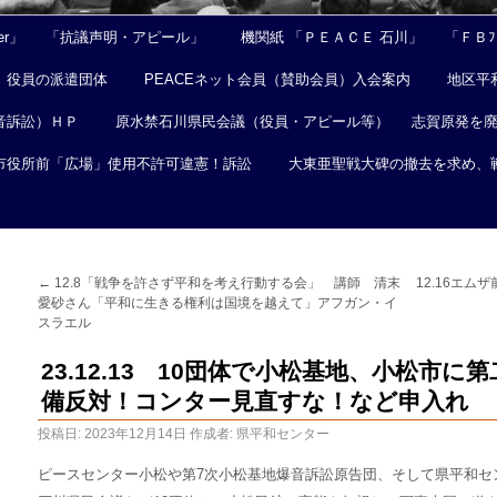
er」
「抗議声明・アピール」
機関紙 「ＰＥＡＣＥ 石川」
「ＦＢﾌｪ
役員の派遣団体
PEACEネット会員（賛助会員）入会案内
地区平
音訴訟）ＨＰ
原水禁石川県民会議（役員・アピール等）
志賀原発を
市役所前「広場」使用不許可違憲！訴訟
大東亜聖戦大碑の撤去を求め、
←
12.8「戦争を許さず平和を考え行動する会」 講師 清末
12.16エ
愛砂さん「平和に生きる権利は国境を越えて」アフガン・イ
スラエル
23.12.13 10団体で小松基地、小松市に
備反対！コンター見直すな！など申入れ
投稿日:
2023年12月14日
作成者:
県平和センター
ピースセンター小松や第7次小松基地爆音訴訟原告団、
そして県平和セ