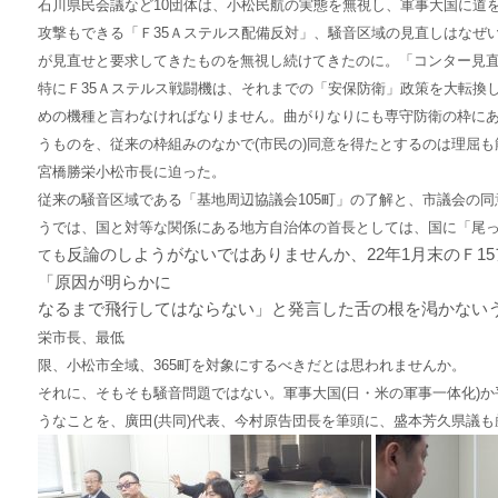
石川県民会議など10団体は、小松民航の実態を無視し、軍事大国に道
攻撃もできる「Ｆ35Ａステルス配備反対」、騒音区域の見直しはなぜ
が見直せと要求してきたものを無視し続けてきたのに。「
コンター見
特にＦ35Ａステルス戦闘機は、それまでの「
安保防衛」政策を大転換
めの
機種と言わなければなりません。曲がりなりにも専守防衛の枠に
う
も
のを、
従来の枠組みのなか
で(市民の)同意を得たとするのは理屈
宮橋
勝栄小松市長に迫った。
従来の騒音区域である「
基地周辺協議会105町」の了解と、市議会の
うでは、国と対等な関係にある地方自治体の首長としては、国に「尾
反論のしようがないではありませんか、22年1月末のＦ1
ても
「原因が明らかに
なるまで飛行してはならない」と発言した舌の根を渇かない
栄市長、
最低
限、小松市全域、
365町を
対象にするべきだとは思われませんか。
それに、そもそも騒音問題ではない。
軍事大国(日・米の軍事一体化)
う
なことを、廣田(共同)代表、
今村原告団長を筆頭に、盛本芳久県議も