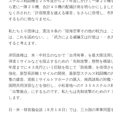
ステルス戦闘機を２５年度から２７年度にかけて一隊２０機
ら更に一隊２０機、合計４０機の配備計画を明らかにしまし
なく示された「許容限度を越える爆音」をさらに倍増し、市
するものに他なりません。
私たち１０団体は、憲法９条の「陸海空軍その他の戦力は、
は、これを認めない。」「武力による威嚇又は行使は・・永
すると考えます。
岸田政権は、米・中対立のなかで「台湾有事」を最大限活用
弾道ミサイルなどを阻止するための「先制攻撃」態勢を構築
年度までに４３兆円という巨額を投じて「防衛費」を倍増さ
強化、新型長距離ミサイルの開発、最新型ステルス戦闘機の
隻の建造、巡航ミサイルトマホークの購入、南西諸島の対艦
国間共同演習などを強行し、小松基地へのＦ３５Ａステルス
「出撃拠点」にするものです。私たちは先制攻撃のためのＦ
します。
日・米・韓首脳会談（８月１８日）では、三カ国の軍事同盟