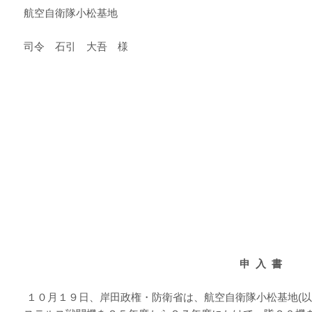
航空自衛隊小松基地
司令 石引 大吾 様
申 入 書
１０月１９日、岸田政権・防衛省は、航空自衛隊小松基地(以