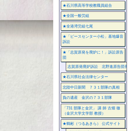
★石川県高等学校教職員組合
★全国一般労組
★全港湾労組七尾
★「ピースセンター小松」基地爆音
訴訟
★「志賀原発を廃炉に！」訴訟原告
団
志賀原発廃炉訴訟 北野進原告団長
★石川県社会法律センター
北陸中日新聞 ７３１部隊の真相
負の遺産 金沢の７３１部隊
「731 部隊と金沢」 講 師 古畑 徹
（金沢大学文学部 教授）
★鶴彬（つるあきら） 公式サイト