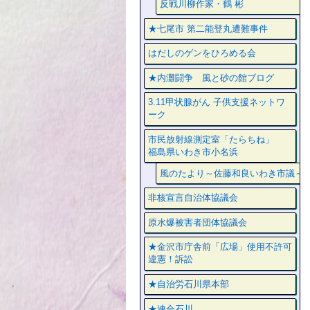
反戦川柳作家・鶴 彬
★七尾市 第二能登丸遭難事件
はだしのゲンをひろめる会
★内灘闘争 風と砂の館ブログ
3.11甲状腺がん 子供支援ネットワ
ーク
市民放射線測定室「たらちね」
福島県いわき市小名浜
風のたより～佐藤和良いわき市議～
非核宣言自治体協議会
原水爆被害者団体協議会
★金沢市庁舎前「広場」使用不許可
違憲！訴訟
★自治労石川県本部
★連合石川