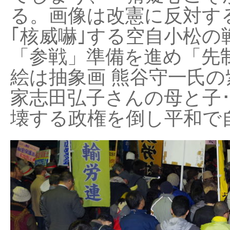
る。画像は改憲に反対する
｢核威嚇｣する空自小松の
「参戦」準備を進め「先
絵は抽象画 熊谷守一氏の
家志田弘子さんの母と子
壊する政権を倒し平和で