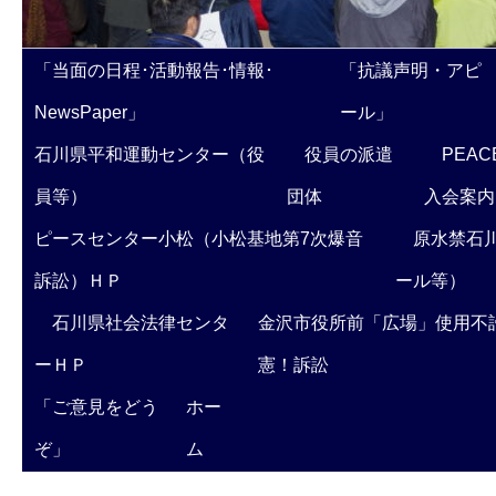
「当面の日程･活動報告･情報･
「抗議声明・アピ
NewsPaper」
ール」
石川県平和運動センター（役
役員の派遣
PEAC
員等）
団体
入会案内
ピースセンター小松（小松基地第7次爆音
原水禁石川
訴訟）ＨＰ
ール等）
石川県社会法律センタ
金沢市役所前「広場」使用不
ーＨＰ
憲！訴訟
「ご意見をどう
ホー
ぞ」
ム