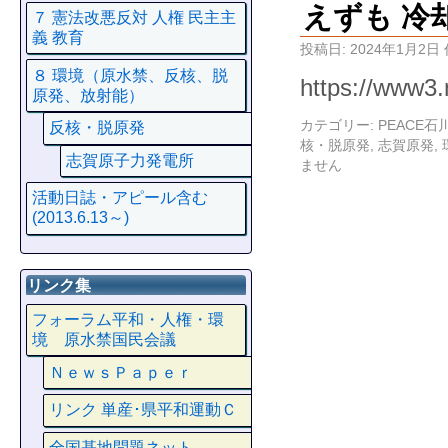
えずも 冷
７ 憲法改悪反対 人権 民主主
義 教育
投稿日:
2024年1月2日
８ 環境（原水禁、反核、脱
https://www3.
原発、放射能）
カテゴリー:
PEACE
反核・脱原発
核・脱原発
,
志賀原発
,
志賀原子力発電所
ません
活動日誌・アピール含む
(2013.6.13～)
リンク集
フォーラム平和・人権・環
境 原水禁国民会議
ＮｅｗｓＰａｐｅｒ
リンク 単産･県平和運動Ｃ
全国基地問題ネット