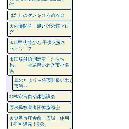
件
はだしのゲンをひろめる会
★内灘闘争 風と砂の館ブロ
グ
3.11甲状腺がん 子供支援ネ
ットワーク
市民放射線測定室「たらち
ね」 福島県いわき市小名
浜
風のたより～佐藤和良いわき
市議～
非核宣言自治体協議会
原水爆被害者団体協議会
★金沢市庁舎前「広場」使用
不許可違憲！訴訟