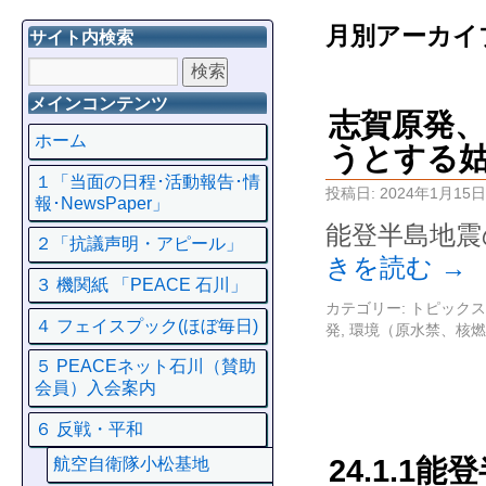
月別アーカイ
サイト内検索
メインコンテンツ
志賀原発、
ホーム
うとする姑
１「当面の日程･活動報告･情
投稿日:
2024年1月15日
報･NewsPaper」
能登半島地震
２「抗議声明・アピール」
きを読む
→
３ 機関紙 「PEACE 石川」
カテゴリー:
トピックス
４ フェイスプック(ほぼ毎日)
発
,
環境（原水禁、核燃
５ PEACEネット石川（賛助
会員）入会案内
６ 反戦・平和
24.1.1
航空自衛隊小松基地