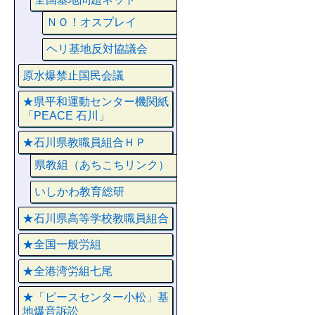
ＮＯ！オスプレイ
ヘリ基地反対協議会
原水爆禁止国民会議
★県平和運動センター機関紙
「PEACE 石川」
★石川県教職員組合ＨＰ
県教組（あちこちリンク）
いしかわ教育総研
★石川県高等学校教職員組合
★全国一般労組
★全港湾労組七尾
★「ピースセンター小松」基
地爆音訴訟