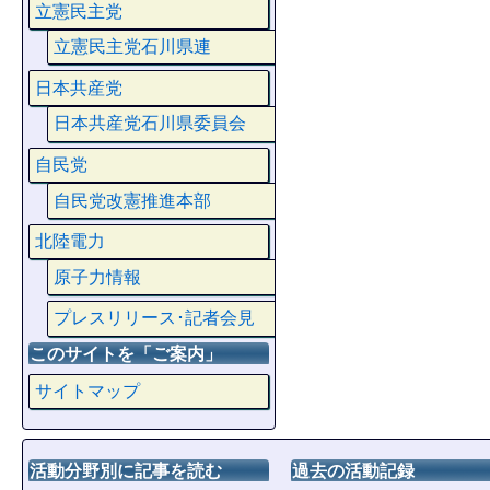
立憲民主党
立憲民主党石川県連
日本共産党
日本共産党石川県委員会
自民党
自民党改憲推進本部
北陸電力
原子力情報
プレスリリース･記者会見
このサイトを「ご案内」
サイトマップ
活動分野別に記事を読む
過去の活動記録