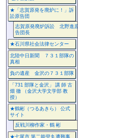
★「志賀原発を廃炉に！」訴
訟原告団
志賀原発廃炉訴訟 北野進原
告団長
★石川県社会法律センター
北陸中日新聞 ７３１部隊の
真相
負の遺産 金沢の７３１部隊
「731 部隊と金沢」 講 師 古
畑 徹 （金沢大学文学部 教
授）
★鶴彬（つるあきら） 公式
サイト
反戦川柳作家・鶴 彬
★七尾市 第二能登丸遭難事