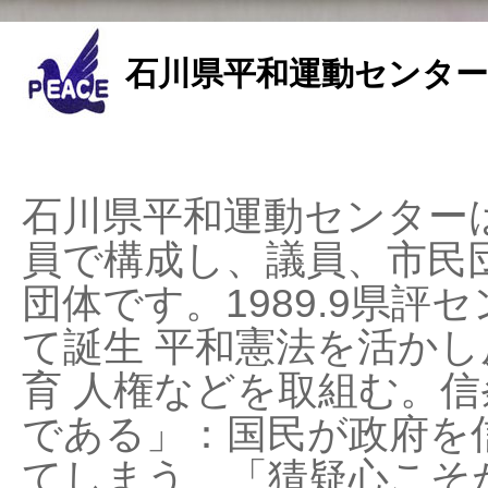
石川県平和運動センター
石川県平和運動センターは
員で構成し、議員、市民
団体です。1989.9県評セ
て誕生 平和憲法を活かし反
育 人権などを取組む。
である」：国民が政府を
てしまう、「猜疑心こそ