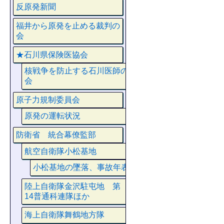
反原発新聞
福井から原発を止める裁判の
会
★石川県保険医協会
核戦争を防止する石川医師の
会
原子力規制委員会
原発の運転状況
防衛省 統合幕僚監部
航空自衛隊小松基地
小松基地の墜落、事故年表
陸上自衛隊金沢駐屯地 第
14普通科連隊ほか
海上自衛隊舞鶴地方隊