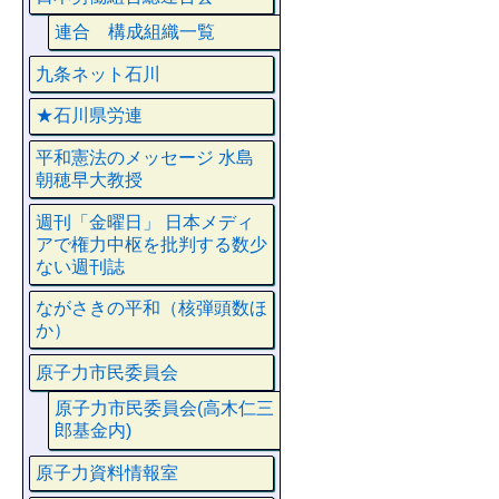
連合 構成組織一覧
九条ネット石川
★石川県労連
平和憲法のメッセージ 水島
朝穂早大教授
週刊「金曜日」 日本メディ
アで権力中枢を批判する数少
ない週刊誌
ながさきの平和（核弾頭数ほ
か）
原子力市民委員会
原子力市民委員会(高木仁三
郎基金内)
原子力資料情報室