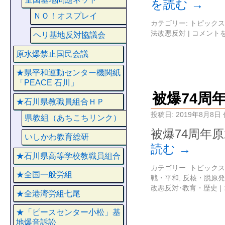
を読む
→
ＮＯ！オスプレイ
カテゴリー:
トピックス
法改悪反対
|
コメント
ヘリ基地反対協議会
原水爆禁止国民会議
★県平和運動センター機関紙
「PEACE 石川」
被爆74周
★石川県教職員組合ＨＰ
投稿日:
2019年8月8日
県教組（あちこちリンク）
被爆74周年
いしかわ教育総研
読む
→
★石川県高等学校教職員組合
カテゴリー:
トピックス
★全国一般労組
戦・平和
,
反核・脱原発
改悪反対･教育・歴史
|
★全港湾労組七尾
★「ピースセンター小松」基
地爆音訴訟