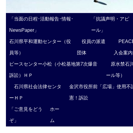
「当面の日程･活動報告･情報･
「抗議声明・アピ
NewsPaper」
ール」
石川県平和運動センター（役
役員の派遣
PEAC
員等）
団体
入会案内
ピースセンター小松（小松基地第7次爆音
原水禁石川
訴訟）ＨＰ
ール等）
石川県社会法律センタ
金沢市役所前「広場」使用不
ーＨＰ
憲！訴訟
「ご意見をどう
ホー
ぞ」
ム