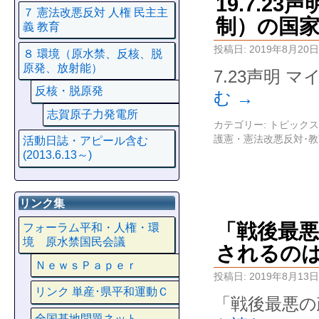
19.7.2
７ 憲法改悪反対 人権 民主主
制）の国家
義 教育
投稿日:
2019年8月20日
８ 環境（原水禁、反核、脱
原発、放射能）
7.23声明
反核・脱原発
む
→
志賀原子力発電所
カテゴリー:
トピックス
護憲・憲法改悪反対･
活動日誌・アピール含む
(2013.6.13～)
リンク集
「戦後最
フォーラム平和・人権・環
境 原水禁国民会議
されるの
ＮｅｗｓＰａｐｅｒ
投稿日:
2019年8月13日
リンク 単産･県平和運動Ｃ
「戦後最悪の
全国基地問題ネット