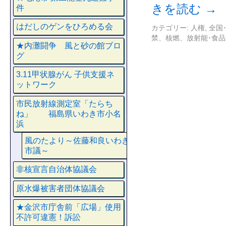
きを読む
→
件
はだしのゲンをひろめる会
カテゴリー:
人権
,
全国
禁、核燃、放射能･食
★内灘闘争 風と砂の館ブロ
グ
3.11甲状腺がん 子供支援ネ
ットワーク
市民放射線測定室「たらち
ね」 福島県いわき市小名
浜
風のたより～佐藤和良いわき
市議～
非核宣言自治体協議会
原水爆被害者団体協議会
★金沢市庁舎前「広場」使用
不許可違憲！訴訟