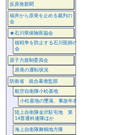
反原発新聞
福井から原発を止める裁判の
会
★石川県保険医協会
核戦争を防止する石川医師の
会
原子力規制委員会
原発の運転状況
防衛省 統合幕僚監部
航空自衛隊小松基地
小松基地の墜落、事故年表
陸上自衛隊金沢駐屯地 第
14普通科連隊ほか
海上自衛隊舞鶴地方隊