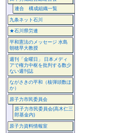
連合 構成組織一覧
九条ネット石川
★石川県労連
平和憲法のメッセージ 水島
朝穂早大教授
週刊「金曜日」 日本メディ
アで権力中枢を批判する数少
ない週刊誌
ながさきの平和（核弾頭数ほ
か）
原子力市民委員会
原子力市民委員会(高木仁三
郎基金内)
原子力資料情報室