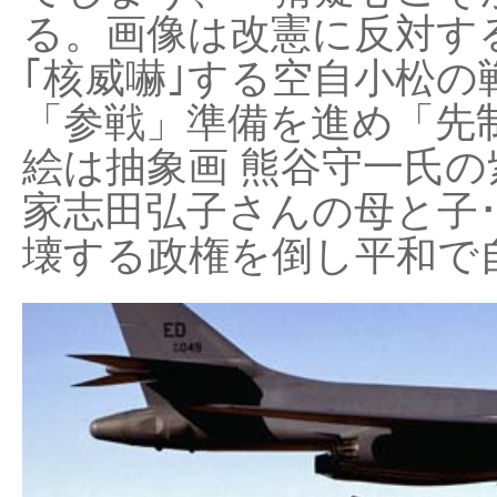
る。画像は改憲に反対する
｢核威嚇｣する空自小松の
「参戦」準備を進め「先
絵は抽象画 熊谷守一氏の
家志田弘子さんの母と子
壊する政権を倒し平和で