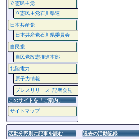
立憲民主党
立憲民主党石川県連
日本共産党
日本共産党石川県委員会
自民党
自民党改憲推進本部
北陸電力
原子力情報
プレスリリース･記者会見
このサイトを「ご案内」
サイトマップ
活動分野別に記事を読む
過去の活動記録