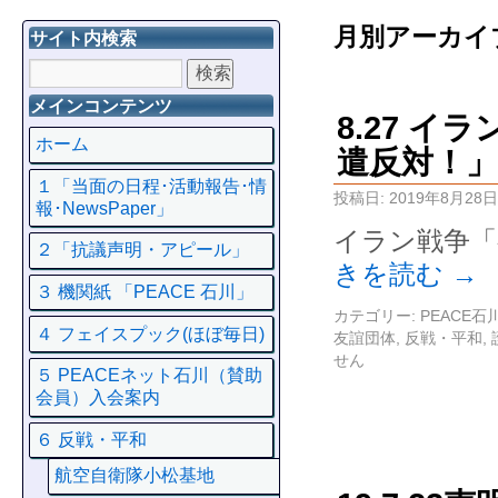
月別アーカイ
サイト内検索
メインコンテンツ
8.27 
ホーム
遣反対！」
１「当面の日程･活動報告･情
投稿日:
2019年8月28日
報･NewsPaper」
イラン戦争「
２「抗議声明・アピール」
きを読む
→
３ 機関紙 「PEACE 石川」
カテゴリー:
PEACE
４ フェイスプック(ほぼ毎日)
友誼団体
,
反戦・平和
,
せん
５ PEACEネット石川（賛助
会員）入会案内
６ 反戦・平和
航空自衛隊小松基地