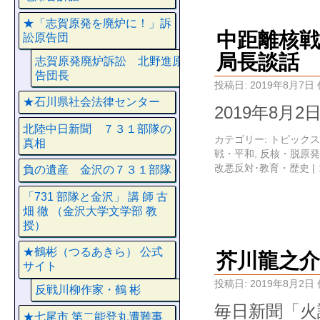
★「志賀原発を廃炉に！」訴
中距離核戦
訟原告団
局長談話
志賀原発廃炉訴訟 北野進原
告団長
投稿日:
2019年8月7日
★石川県社会法律センター
2019年8月
北陸中日新聞 ７３１部隊の
カテゴリー:
トピックス
真相
戦・平和
,
反核・脱原発
改悪反対･教育・歴史
|
負の遺産 金沢の７３１部隊
「731 部隊と金沢」 講 師 古
畑 徹 （金沢大学文学部 教
授）
★鶴彬（つるあきら） 公式
芥川龍之
サイト
投稿日:
2019年8月2日
反戦川柳作家・鶴 彬
毎日新聞「
★七尾市 第二能登丸遭難事