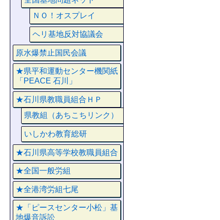
ＮＯ！オスプレイ
ヘリ基地反対協議会
原水爆禁止国民会議
★県平和運動センター機関紙
「PEACE 石川」
★石川県教職員組合ＨＰ
県教組（あちこちリンク）
いしかわ教育総研
★石川県高等学校教職員組合
★全国一般労組
★全港湾労組七尾
★「ピースセンター小松」基
地爆音訴訟