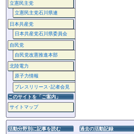
立憲民主党
立憲民主党石川県連
日本共産党
日本共産党石川県委員会
自民党
自民党改憲推進本部
北陸電力
原子力情報
プレスリリース･記者会見
このサイトを「ご案内」
サイトマップ
活動分野別に記事を読む
過去の活動記録