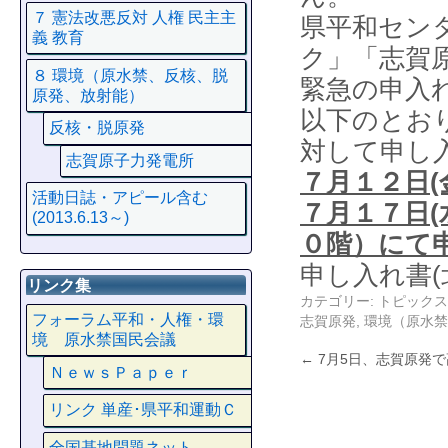
７ 憲法改悪反対 人権 民主主
県平和セン
義 教育
ク」「志賀
８ 環境（原水禁、反核、脱
緊急の申入
原発、放射能）
以下のとお
反核・脱原発
対して申し
志賀原子力発電所
７月１２日
活動日誌・アピール含む
７月１７日
(2013.6.13～)
０階）にて
申し入れ書(
リンク集
カテゴリー:
トピックス
フォーラム平和・人権・環
志賀原発
,
環境（原水禁
境 原水禁国民会議
←
7月5日、志賀原発
ＮｅｗｓＰａｐｅｒ
リンク 単産･県平和運動Ｃ
全国基地問題ネット