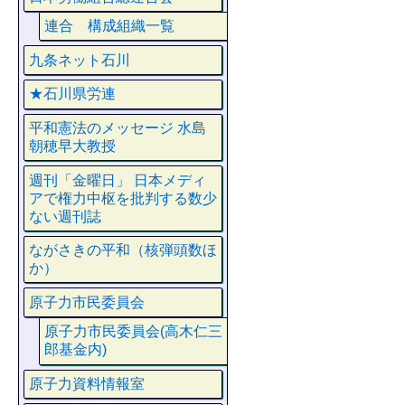
連合 構成組織一覧
九条ネット石川
★石川県労連
平和憲法のメッセージ 水島
朝穂早大教授
週刊「金曜日」 日本メディ
アで権力中枢を批判する数少
ない週刊誌
ながさきの平和（核弾頭数ほ
か）
原子力市民委員会
原子力市民委員会(高木仁三
郎基金内)
原子力資料情報室