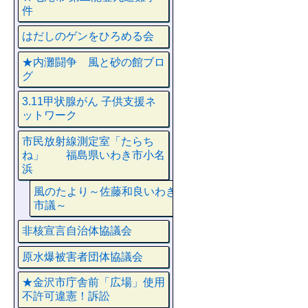
件
はだしのゲンをひろめる会
★内灘闘争 風と砂の館ブロ
グ
3.11甲状腺がん 子供支援ネ
ットワーク
市民放射線測定室「たらち
ね」 福島県いわき市小名
浜
風のたより～佐藤和良いわき
市議～
非核宣言自治体協議会
原水爆被害者団体協議会
★金沢市庁舎前「広場」使用
不許可違憲！訴訟