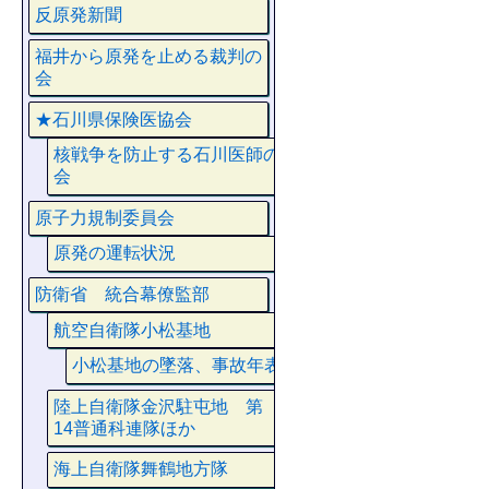
反原発新聞
福井から原発を止める裁判の
会
★石川県保険医協会
核戦争を防止する石川医師の
会
原子力規制委員会
原発の運転状況
防衛省 統合幕僚監部
航空自衛隊小松基地
小松基地の墜落、事故年表
陸上自衛隊金沢駐屯地 第
14普通科連隊ほか
海上自衛隊舞鶴地方隊