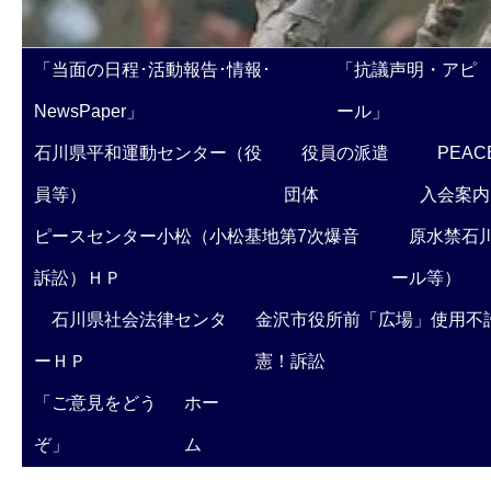
「当面の日程･活動報告･情報･
「抗議声明・アピ
NewsPaper」
ール」
石川県平和運動センター（役
役員の派遣
PEAC
員等）
団体
入会案内
ピースセンター小松（小松基地第7次爆音
原水禁石川
訴訟）ＨＰ
ール等）
石川県社会法律センタ
金沢市役所前「広場」使用不
ーＨＰ
憲！訴訟
「ご意見をどう
ホー
ぞ」
ム