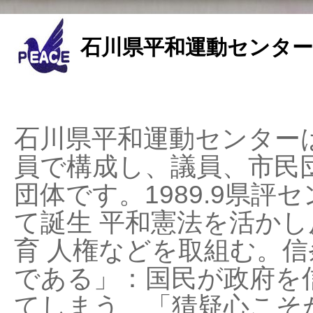
石川県平和運動センター
石川県平和運動センターは
員で構成し、議員、市民
団体です。1989.9県評セ
て誕生 平和憲法を活かし反
育 人権などを取組む。
である」：国民が政府を
てしまう、「猜疑心こそ