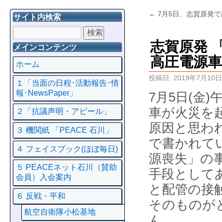
←
7月5日、志賀原発
サイト内検索
志賀原発 
メインコンテンツ
高圧電源車
ホーム
投稿日:
2019年7月10日
１「当面の日程･活動報告･情
報･NewsPaper」
7月5日(金)
車が
火災を
２「抗議声明・アピール」
原因と思われ
３ 機関紙 「PEACE 石川」
で書かれて
４ フェイスプック(ほぼ毎日)
源喪失」の
５ PEACEネット石川（賛助
手段として
会員）入会案内
と配管の接
６ 反戦・平和
そのものが
航空自衛隊小松基地
ん。