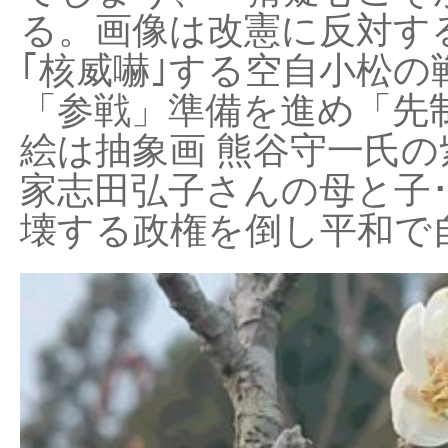
る。画像は改憲に反対する
｢核威嚇｣する空自小松の
「参戦」準備を進め「先
絵は抽象画 熊谷守一氏の
家志田弘子さんの母と子
壊する政権を倒し平和で