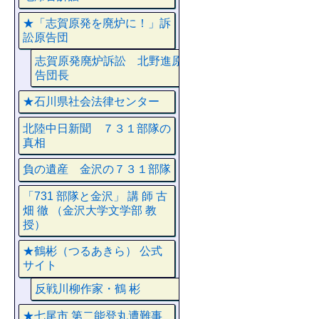
★「志賀原発を廃炉に！」訴
訟原告団
志賀原発廃炉訴訟 北野進原
告団長
★石川県社会法律センター
北陸中日新聞 ７３１部隊の
真相
負の遺産 金沢の７３１部隊
「731 部隊と金沢」 講 師 古
畑 徹 （金沢大学文学部 教
授）
★鶴彬（つるあきら） 公式
サイト
反戦川柳作家・鶴 彬
★七尾市 第二能登丸遭難事