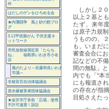
件
しかし２０
はだしのゲンをひろめる会
以上２基と
★内灘闘争 風と砂の館ブロ
たず、来年
グ
は原子力規制
3.11甲状腺がん 子供支援ネ
うものの、２
ットワーク
も、いまだに
市民放射線測定室「たらち
審査会合にお
ね」 福島県いわき市小名
記などの不備
浜
間の無駄」と
風のたより～佐藤和良いわき
市議～
内でも「“本
にも報道され
非核宣言自治体協議会
の存在が指
原水爆被害者団体協議会
目処さえた
★金沢市庁舎前「広場」使用
不許可違憲！訴訟