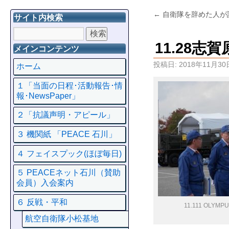
←
自衛隊を辞めた人が
サイト内検索
11.28
メインコンテンツ
投稿日:
2018年11月30
ホーム
１「当面の日程･活動報告･情
報･NewsPaper」
２「抗議声明・アピール」
３ 機関紙 「PEACE 石川」
４ フェイスプック(ほぼ毎日)
５ PEACEネット石川（賛助
会員）入会案内
６ 反戦・平和
11.111 OLYMP
航空自衛隊小松基地