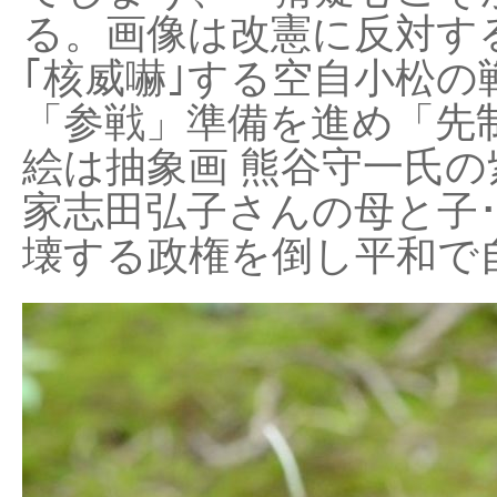
る。画像は改憲に反対する
｢核威嚇｣する空自小松の
「参戦」準備を進め「先
絵は抽象画 熊谷守一氏の
家志田弘子さんの母と子
壊する政権を倒し平和で