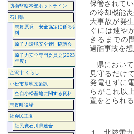
保管されてい
防衛監察本部ホットライン
の冷却機能喪
石川県
大事故が発
志賀原発 安全協定に係る資
ぐには速や
料
きるまでの
原子力環境安全管理協議会
過酷事故を想
原子力安全専門委員会(2023
年度）
県において
見守るだけ
金沢市 くらし
発電せずに
小松市基地政策課
らがこれ以
空自小松基地に関する資料
置をとられる
志賀町役場
社会民主党
社民党石川県連合
１．北陸電力