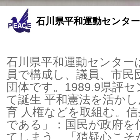
石川県平和運動センター
石川県平和運動センターは
員で構成し、議員、市民
団体です。1989.9県評セ
て誕生 平和憲法を活かし反
育 人権などを取組む。
である」：国民が政府を
てしまう、「猜疑心こそ