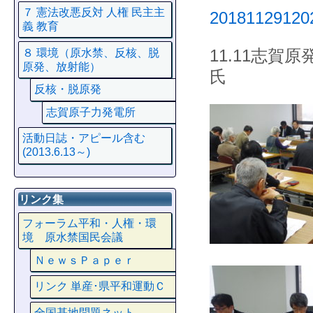
７ 憲法改悪反対 人権 民主主
20181129120
義 教育
11.11志
８ 環境（原水禁、反核、脱
原発、放射能）
氏
反核・脱原発
志賀原子力発電所
活動日誌・アピール含む
(2013.6.13～)
リンク集
フォーラム平和・人権・環
境 原水禁国民会議
ＮｅｗｓＰａｐｅｒ
リンク 単産･県平和運動Ｃ
全国基地問題ネット