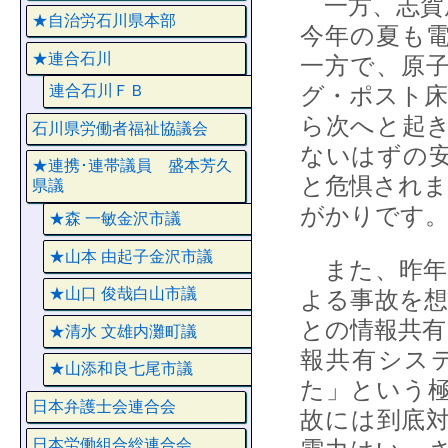
一方、志賀
★自治労石川県本部
今年の夏も
★連合石川
一方で、原
グ・ポスト床
連合石川ＦＢ
ら次へと起
石川県労働者福祉協議会
ないはずの
★連携･連帯議員 盛本芳久
と危惧されま
県議
がかりです
★森 一敏金沢市議
★山本 由起子金沢市議
また、昨年
★山口 俊哉白山市議
よる事故を想
との情報共有
★清水 文雄内灘町議
報共有シス
★山添和良七尾市議
た」という
日本弁護士会連合会
故には到底
日本労働組合総連合会