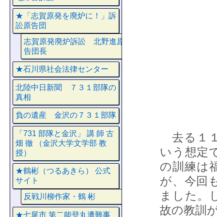
★「志賀原発を廃炉に！」訴
訟原告団
志賀原発廃炉訴訟 北野進原
告団長
★石川県社会法律センター
北陸中日新聞 ７３１部隊の
真相
負の遺産 金沢の７３１部隊
「731 部隊と金沢」 講 師 古
去る１１
畑 徹 （金沢大学文学部 教
いう想定
授）
の訓練は
★鶴彬（つるあきら） 公式
が、今回
サイト
ました。
反戦川柳作家・鶴 彬
故の教訓
★七尾市 第二能登丸遭難事