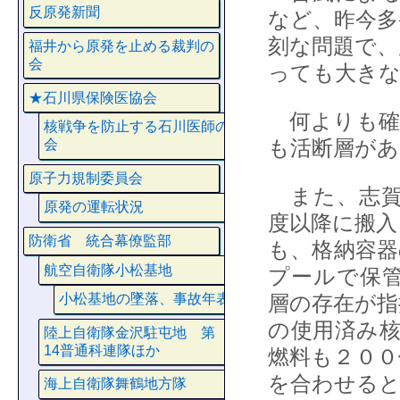
反原発新聞
など、昨今多
刻な問題で、
福井から原発を止める裁判の
会
っても大き
★石川県保険医協会
何よりも確
核戦争を防止する石川医師の
も活断層があ
会
原子力規制委員会
また、志賀原
原発の運転状況
度以降に搬入
防衛省 統合幕僚監部
も、格納容器
航空自衛隊小松基地
プールで保
層の存在が指
小松基地の墜落、事故年表
の使用済み核
陸上自衛隊金沢駐屯地 第
14普通科連隊ほか
燃料も２００
を合わせると
海上自衛隊舞鶴地方隊