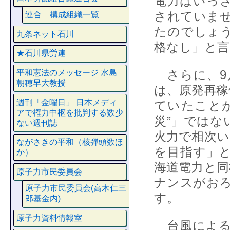
電力はいっ
されていま
連合 構成組織一覧
たのでしょ
九条ネット石川
格なし」と言
★石川県労連
さらに、9
平和憲法のメッセージ 水島
朝穂早大教授
は、原発再稼
週刊「金曜日」 日本メディ
ていたこと
アで権力中枢を批判する数少
災”」ではな
ない週刊誌
火力で相次い
ながさきの平和（核弾頭数ほ
を目指す」
か）
海道電力と同
原子力市民委員会
ナンスがお
原子力市民委員会(高木仁三
す。
郎基金内)
原子力資料情報室
台風による