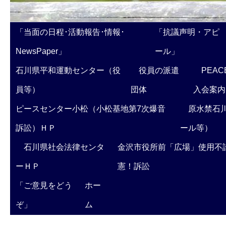
「当面の日程･活動報告･情報･
「抗議声明・アピ
NewsPaper」
ール」
石川県平和運動センター（役
役員の派遣
PEAC
員等）
団体
入会案内
ピースセンター小松（小松基地第7次爆音
原水禁石川
訴訟）ＨＰ
ール等）
石川県社会法律センタ
金沢市役所前「広場」使用不
ーＨＰ
憲！訴訟
「ご意見をどう
ホー
ぞ」
ム