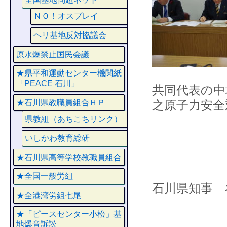
ＮＯ！オスプレイ
ヘリ基地反対協議会
原水爆禁止国民会議
★県平和運動センター機関紙
「PEACE 石川」
共同代表の中
★石川県教職員組合ＨＰ
之原子力安全
県教組（あちこちリンク）
いしかわ教育総研
★石川県高等学校教職員組合
★全国一般労組
石川県知事 
★全港湾労組七尾
★「ピースセンター小松」基
地爆音訴訟