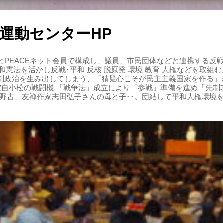
運動センターHP
PEACEネット会員で構成し、議員、市民団体などと連携する反戦・
 平和憲法を活かし反戦･平和 反核 脱原発 環境 教育 人権などを取
制政治を生み出してしまう、「猜疑心こそが民主主義国家を作る」
る空自小松の戦闘機 「戦争法」成立により「参戦」準備を進め「先
辺野古、友禅作家志田弘子さんの母と子･･。団結して平和人権環境