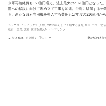
米軍再編経費も150億円増え、過去最大の2161億円となっ
部への移設に向けて埋め立て工事を加速。沖縄に駐留する米
る。新たな政府専用機を導入する費用も17年度の216億円から
カテゴリー:
トピックス
,
人権
,
住民の暮らしに直結する課題
,
全国･中央・北
教育・歴史
,
護憲･憲法改悪反対
パーマリンク
←
安倍首相、自衛隊を「戦力」と
北朝鮮の政権