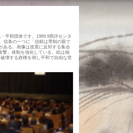
平和団体です。1989.9県評センタ
組む。信条の一つに「信頼は専制の親で
がある。画像は改憲に反対する集会
制攻撃」体制を強化している。絵は抽
を破壊する政権を倒し平和で自由な世