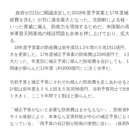
政府が22日に閣議決定した2018年度予算案と17年度
経費を含む）が共に過去最大となった。北朝鮮による核
いった脅威に備え、防衛力を増強するためだ。米国製の
米軍普天間基地の移設問題も全体を押し上げており、拡
る。
18年度予算案の防衛費は前年度比1.3％増の５兆1911億
大を更新した。17年度補正予算案の防衛費は2345億円で、
大だった。年度別に補正予算に積んだ防衛費を合計しても、1
関連が膨らんだ11年度（約3900億円）に次ぐ水準だ。
当初予算と補正予算にそれぞれ積んだ防衛費を足しあわせると
計額は前年度を２％上回る５兆3596億円。当初予算同士で比
ト大きく、ここ５年間で１割ほど膨らんだ。
「補正予算がないと必要な防衛費はまかなえない」。防衛省
サイル発射により、本来なら災害対処が中心の補正予算にも
なっている。「両予算の合計額が防衛の実態に近い」（政府