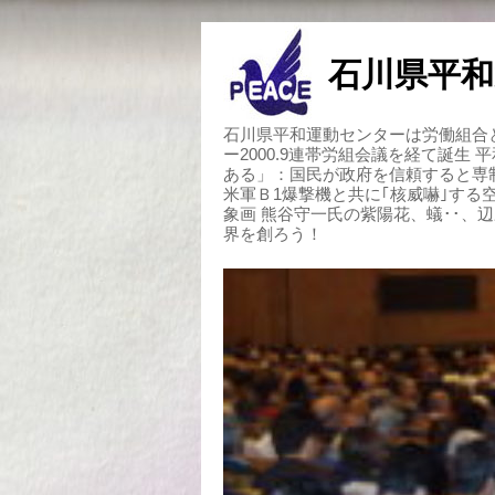
石川県平和
石川県平和運動センターは労働組合と
ー2000.9連帯労組会議を経て誕生
ある」：国民が政府を信頼すると専
米軍Ｂ1爆撃機と共に｢核威嚇｣す
象画 熊谷守一氏の紫陽花、蟻･･、
界を創ろう！