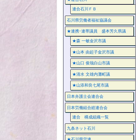
連合石川ＦＢ
石川県労働者福祉協議会
★連携･連帯議員 盛本芳久県議
★森 一敏金沢市議
★山本 由起子金沢市議
★山口 俊哉白山市議
★清水 文雄内灘町議
★山添和良七尾市議
日本弁護士会連合会
日本労働組合総連合会
連合 構成組織一覧
九条ネット石川
★石川県労連