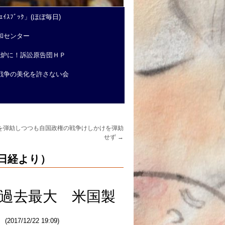
ｲｽﾌﾞｯｸ」(ほぼ毎日)
和センター
廃炉に！訴訟原告団ＨＰ
戦争の美化を許さない会
を弾劾しつつも自国政権の戦争けしかけを弾劾
せず
→
日経より）
に過去最大 米国製
19:09)