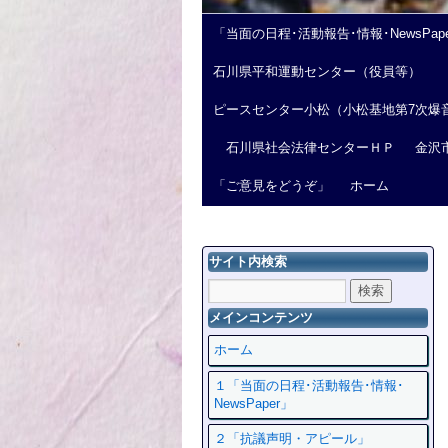
「当面の日程･活動報告･情報･NewsPap
石川県平和運動センター（役員等）
ピースセンター小松（小松基地第7次爆
石川県社会法律センターＨＰ
金沢
「ご意見をどうぞ」
ホーム
サイト内検索
メインコンテンツ
ホーム
１「当面の日程･活動報告･情報･
NewsPaper」
２「抗議声明・アピール」