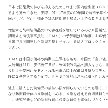
日本は防衛費の伸びを抑えるためこれまで国内総生産（ＧＤ
るよう努めてきた。実際、07～17年度の10年間で当初予算
回だけだ。だが、補正予算の防衛費も加えた上でＧＤＰ比を
増強する防衛装備品の中で存在感を増しているのが米国製だ
調達する有償軍事援助（ＦＭＳ）の予算額は18年度に4102億
日米で共同開発した新型迎撃ミサイル「ＳＭ３ブロック２Ａ」
大きい。
ＦＭＳは米国が価格や納期に主導権をもち、米国の「言い値
大統領は11月、安倍晋三首相に米国製装備品の購入をさらに
り約１千億円かかるとされる米軍の陸上配備型迎撃システム「
降に２基導入する予定で、ＦＭＳ予算額はさらに膨らむとみ
過去に購入した装備品の後払い額が膨らんでいるのも響く。18年
なり防衛費全体の４割弱を占める。４割を超える自衛隊員ら
し、研究開発などの新規投資に必要な資金を確保しづらくさ