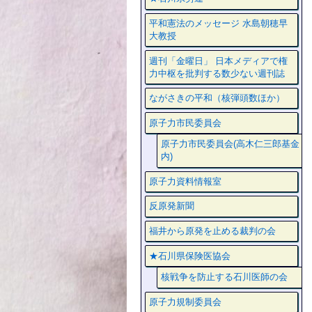
平和憲法のメッセージ 水島朝穂早
大教授
週刊「金曜日」 日本メディアで権
力中枢を批判する数少ない週刊誌
ながさきの平和（核弾頭数ほか）
原子力市民委員会
原子力市民委員会(高木仁三郎基金
内)
原子力資料情報室
反原発新聞
福井から原発を止める裁判の会
★石川県保険医協会
核戦争を防止する石川医師の会
原子力規制委員会