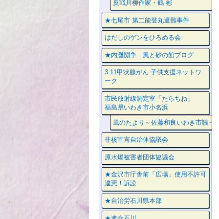
反戦川柳作家・鶴 彬
★七尾市 第二能登丸遭難事件
はだしのゲンをひろめる会
★内灘闘争 風と砂の館ブログ
3.11甲状腺がん 子供支援ネットワ
ーク
市民放射線測定室「たらちね」
福島県いわき市小名浜
風のたより～佐藤和良いわき市議～
非核宣言自治体協議会
原水爆被害者団体協議会
★金沢市庁舎前「広場」使用不許可
違憲！訴訟
★自治労石川県本部
★連合石川