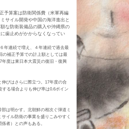
補正予算案は防衛関係費（米軍再編
・ミサイル開発や中国の海洋進出と
高額な防衛装備品の購入や沖縄県の
大に歯止めがかからなくなってい
円。６年連続で増え、４年連続で過去最
１回の補正予算での計上額としては最
7年度は東日本大震災の復旧・復興
伸びはさらに際立つ。17年度の合
較する場合よりも伸び率は0.6ポイン
幹部は明かす。北朝鮮の相次ぐ弾道ミ
ミサイル防衛の事業を盛りこみやすく
関係者）との声もある。