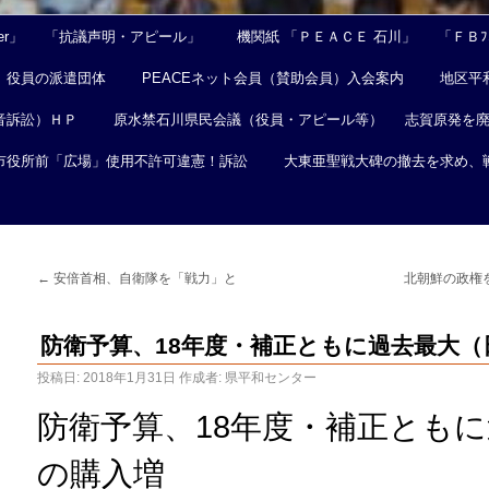
er」
「抗議声明・アピール」
機関紙 「ＰＥＡＣＥ 石川」
「ＦＢﾌｪ
役員の派遣団体
PEACEネット会員（賛助会員）入会案内
地区平
音訴訟）ＨＰ
原水禁石川県民会議（役員・アピール等）
志賀原発を
市役所前「広場」使用不許可違憲！訴訟
大東亜聖戦大碑の撤去を求め、
←
安倍首相、自衛隊を「戦力」と
北朝鮮の政権
防衛予算、18年度・補正ともに過去最大（
投稿日:
2018年1月31日
作成者:
県平和センター
防衛予算、18年度・補正とも
の購入増
(2017/12/22 