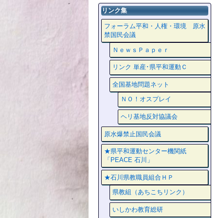
リンク集
フォーラム平和・人権・環境 原水
禁国民会議
ＮｅｗｓＰａｐｅｒ
リンク 単産･県平和運動Ｃ
全国基地問題ネット
ＮＯ！オスプレイ
ヘリ基地反対協議会
原水爆禁止国民会議
★県平和運動センター機関紙
「PEACE 石川」
★石川県教職員組合ＨＰ
県教組（あちこちリンク）
いしかわ教育総研