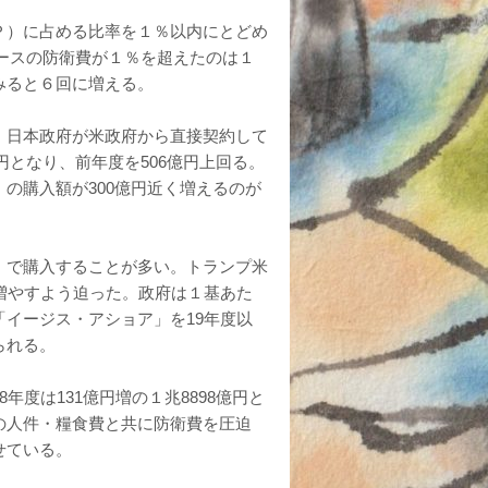
Ｐ）に占める比率を１％以内にとどめ
ベースの防衛費が１％を超えたのは１
みると６回に増える。
。日本政府が米政府から直接契約して
円となり、前年度を506億円上回る。
の購入額が300億円近く増えるのが
」で購入することが多い。トランプ米
増やすよう迫った。政府は１基あた
イージス・アショア」を19年度以
られる。
度は131億円増の１兆8898億円と
の人件・糧食費と共に防衛費を圧迫
せている。