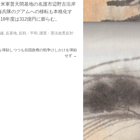
た。米軍普天間基地の名護市辺野古沿岸
海兵隊のグアムへの移転も本格化す
18年度は312億円に膨らむ。
信越
,
反基地
,
反戦・平和
,
護憲・憲法改悪反対･
を弾劾しつつも自国政権の戦争けしかけを弾劾
せず
→