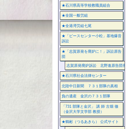
★石川県高等学校教職員組合
★全国一般労組
★全港湾労組七尾
★「ピースセンター小松」基地爆音
訴訟
★「志賀原発を廃炉に！」訴訟原告
団
志賀原発廃炉訴訟 北野進原告団長
★石川県社会法律センター
北陸中日新聞 ７３１部隊の真相
負の遺産 金沢の７３１部隊
「731 部隊と金沢」 講 師 古畑 徹
（金沢大学文学部 教授）
★鶴彬（つるあきら） 公式サイト