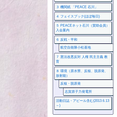
３ 機関紙 「PEACE 石川」
４ フェイスプック(ほぼ毎日)
５ PEACEネット石川（賛助会員）
入会案内
６ 反戦・平和
航空自衛隊小松基地
７ 憲法改悪反対 人権 民主主義 教
育
８ 環境（原水禁、反核、脱原発、
放射能）
反核・脱原発
志賀原子力発電所
活動日誌・アピール含む(2013.6.13
～)