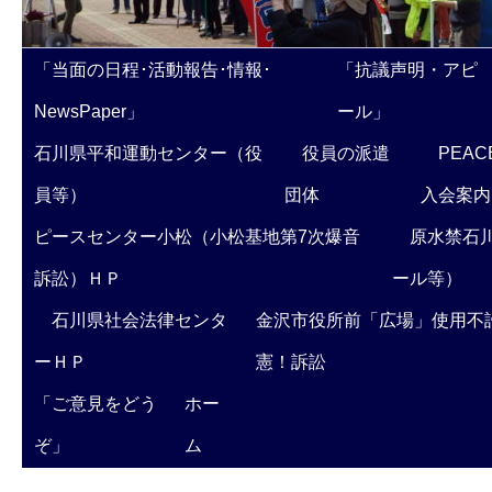
「当面の日程･活動報告･情報･
「抗議声明・アピ
NewsPaper」
ール」
石川県平和運動センター（役
役員の派遣
PEAC
員等）
団体
入会案内
ピースセンター小松（小松基地第7次爆音
原水禁石川
訴訟）ＨＰ
ール等）
石川県社会法律センタ
金沢市役所前「広場」使用不
ーＨＰ
憲！訴訟
「ご意見をどう
ホー
ぞ」
ム