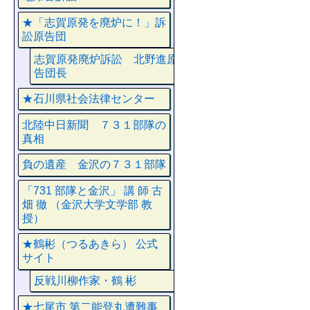
★「志賀原発を廃炉に！」訴
訟原告団
志賀原発廃炉訴訟 北野進原
告団長
★石川県社会法律センター
北陸中日新聞 ７３１部隊の
真相
負の遺産 金沢の７３１部隊
「731 部隊と金沢」 講 師 古
畑 徹 （金沢大学文学部 教
授）
★鶴彬（つるあきら） 公式
サイト
反戦川柳作家・鶴 彬
★七尾市 第二能登丸遭難事