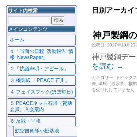
日別アーカイ
サイト内検索
メインコンテンツ
神戸製鋼
ホーム
投稿日:
2017年10月25
１「当面の日程･活動報告･情
神戸製鋼デー
報･NewsPaper」
を読む
→
２「抗議声明・アピール」
カテゴリー:
トピックス
３ 機関紙 「PEACE 石川」
発
,
環境（原水禁、核燃
を受け付けていません
４ フェイスプック(ほぼ毎日)
５ PEACEネット石川（賛助
会員）入会案内
６ 反戦・平和
航空自衛隊小松基地