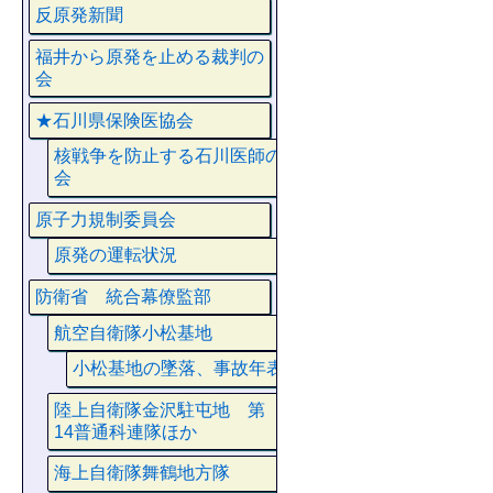
反原発新聞
福井から原発を止める裁判の
会
★石川県保険医協会
核戦争を防止する石川医師の
会
原子力規制委員会
原発の運転状況
防衛省 統合幕僚監部
航空自衛隊小松基地
小松基地の墜落、事故年表
陸上自衛隊金沢駐屯地 第
14普通科連隊ほか
海上自衛隊舞鶴地方隊