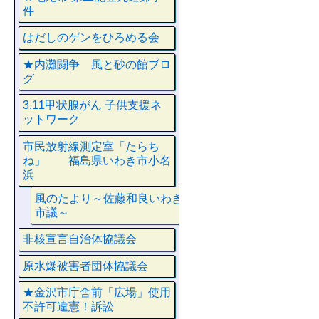
件
はだしのゲンをひろめる会
★内灘闘争 風と砂の館ブロ
グ
3.11甲状腺がん 子供支援ネ
ットワーク
市民放射線測定室「たらち
ね」 福島県いわき市小名
浜
風のたより～佐藤和良いわき
市議～
非核宣言自治体協議会
原水爆被害者団体協議会
★金沢市庁舎前「広場」使用
不許可違憲！訴訟