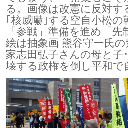
る。画像は改憲に反対する
｢核威嚇｣する空自小松の
「参戦」準備を進め「先
絵は抽象画 熊谷守一氏の
家志田弘子さんの母と子
壊する政権を倒し平和で