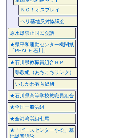
ＮＯ！オスプレイ
ヘリ基地反対協議会
原水爆禁止国民会議
★県平和運動センター機関紙
「PEACE 石川」
★石川県教職員組合ＨＰ
県教組（あちこちリンク）
いしかわ教育総研
★石川県高等学校教職員組合
★全国一般労組
★全港湾労組七尾
★「ピースセンター小松」基
地爆音訴訟