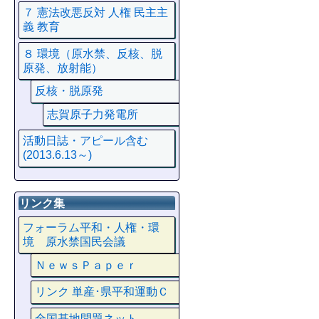
７ 憲法改悪反対 人権 民主主
義 教育
８ 環境（原水禁、反核、脱
原発、放射能）
反核・脱原発
志賀原子力発電所
活動日誌・アピール含む
(2013.6.13～)
リンク集
フォーラム平和・人権・環
境 原水禁国民会議
ＮｅｗｓＰａｐｅｒ
リンク 単産･県平和運動Ｃ
全国基地問題ネット