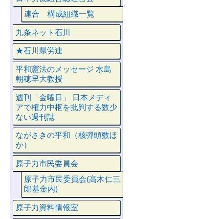
連合 構成組織一覧
九条ネット石川
★石川県労連
平和憲法のメッセージ 水島
朝穂早大教授
週刊「金曜日」 日本メディ
アで権力中枢を批判する数少
ない週刊誌
ながさきの平和（核弾頭数ほ
か）
原子力市民委員会
原子力市民委員会(高木仁三
郎基金内)
原子力資料情報室