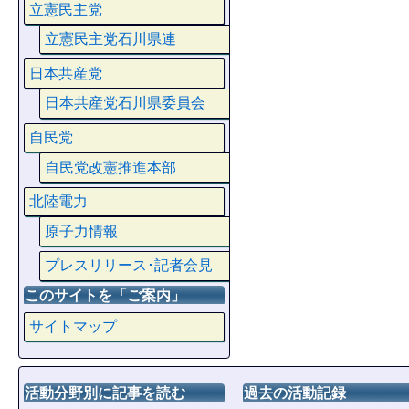
立憲民主党
立憲民主党石川県連
日本共産党
日本共産党石川県委員会
自民党
自民党改憲推進本部
北陸電力
原子力情報
プレスリリース･記者会見
このサイトを「ご案内」
サイトマップ
活動分野別に記事を読む
過去の活動記録