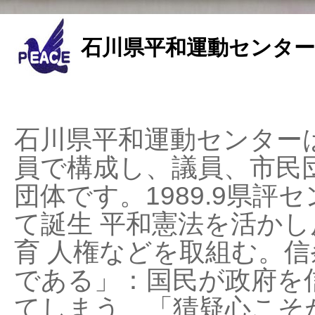
石川県平和運動センター
石川県平和運動センターは
員で構成し、議員、市民
団体です。1989.9県評セ
て誕生 平和憲法を活かし反
育 人権などを取組む。
である」：国民が政府を
てしまう、「猜疑心こそ