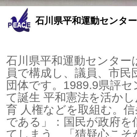
石川県平和運動センター
石川県平和運動センターは
員で構成し、議員、市民
団体です。1989.9県評セ
て誕生 平和憲法を活かし反
育 人権などを取組む。
である」：国民が政府を
てしまう、「猜疑心こそ