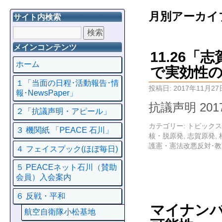
月別アーカイ
サイト内検索
メインコンテンツ
11.26
ホーム
で実効性
１「当面の日程･活動報告･情
投稿日:
2017年11月27
報･NewsPaper」
抗議声明 201
２「抗議声明・アピール」
カテゴリー:
トピックス
３ 機関紙 「PEACE 石川」
核・脱原発
,
志賀原発
,
護憲・憲法改悪反対･
４ フェイスプック(ほぼ毎日)
５ PEACEネット石川（賛助
会員）入会案内
６ 反戦・平和
マイナンバ
航空自衛隊小松基地