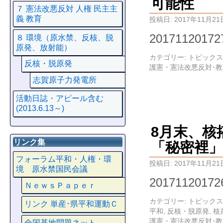
可能性
７ 憲法改悪反対 人権 民主主
義 教育
投稿日:
2017年11月21
20171120
８ 環境（原水禁、反核、脱
原発、放射能）
カテゴリー:
トピックス
反核・脱原発
護憲・憲法改悪反対･
志賀原子力発電所
活動日誌・アピール含む
(2013.6.13～)
8月末、核
リンク集
「秘密裡
フォーラム平和・人権・環
投稿日:
2017年11月21
境 原水禁国民会議
20171120
ＮｅｗｓＰａｐｅｒ
カテゴリー:
トピックス
リンク 単産･県平和運動Ｃ
平和
,
反核・脱原発
,
核
護憲・憲法改悪反対･
全国基地問題ネット