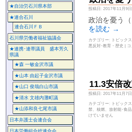
★自治労石川県本部
投稿日:
2017年11月9日
★連合石川
政治を憂う（
連合石川ＦＢ
を読む
→
石川県労働者福祉協議会
カテゴリー:
トピックス
悪反対･教育・歴史
|
コ
★連携･連帯議員 盛本芳久
県議
★森 一敏金沢市議
★山本 由起子金沢市議
11.3安
★山口 俊哉白山市議
投稿日:
2017年11月7日
★清水 文雄内灘町議
カテゴリー:
トピックス
★山添和良七尾市議
禁、核燃、放射能･食
けていません
日本弁護士会連合会
日本労働組合総連合会