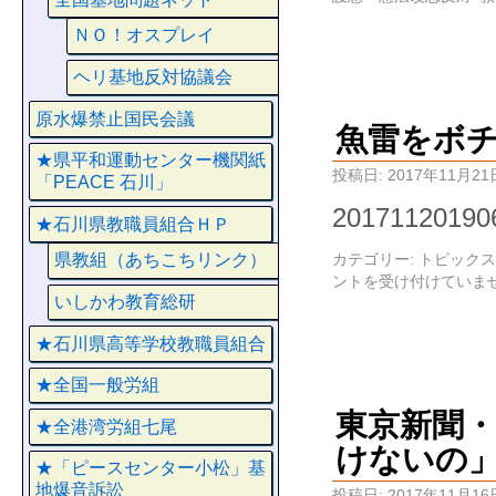
ＮＯ！オスプレイ
ヘリ基地反対協議会
原水爆禁止国民会議
魚雷をボチ
★県平和運動センター機関紙
投稿日:
2017年11月21
「PEACE 石川」
20171120
★石川県教職員組合ＨＰ
カテゴリー:
トピックス
県教組（あちこちリンク）
ントを受け付けていま
いしかわ教育総研
★石川県高等学校教職員組合
★全国一般労組
東京新聞
★全港湾労組七尾
けないの
★「ピースセンター小松」基
地爆音訴訟
投稿日:
2017年11月16