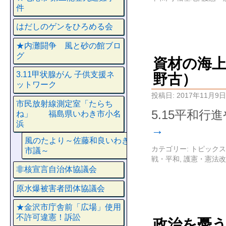
件
はだしのゲンをひろめる会
★内灘闘争 風と砂の館ブロ
グ
資材の海上
3.11甲状腺がん 子供支援ネ
野古）
ットワーク
投稿日:
2017年11月9日
市民放射線測定室「たらち
5.15平和行
ね」 福島県いわき市小名
浜
→
風のたより～佐藤和良いわき
カテゴリー:
トピックス
市議～
戦・平和
,
護憲・憲法改
非核宣言自治体協議会
原水爆被害者団体協議会
★金沢市庁舎前「広場」使用
不許可違憲！訴訟
政治を憂