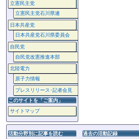
立憲民主党
立憲民主党石川県連
日本共産党
日本共産党石川県委員会
自民党
自民党改憲推進本部
北陸電力
原子力情報
プレスリリース･記者会見
このサイトを「ご案内」
サイトマップ
活動分野別に記事を読む
過去の活動記録