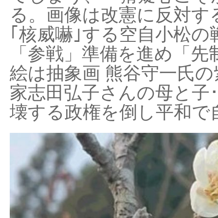
る。画像は改憲に反対する
｢核威嚇｣する空自小松の
「参戦」準備を進め「先
絵は抽象画 熊谷守一氏の
家志田弘子さんの母と子
壊する政権を倒し平和で