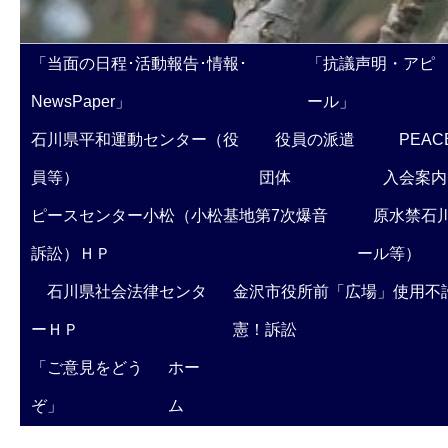
「当面の日程･活動報告･情報･
「抗議声明・アピ
NewsPaper」
ール」
石川県平和運動センター（役
役員の派遣
PEAC
員等）
団体
入会案内
ピースセンター小松（小松基地第7次爆音
原水禁石川
訴訟）ＨＰ
ール等）
石川県社会法律センタ
金沢市役所前「広場」使用不
ーＨＰ
憲！訴訟
「ご意見をどう
ホー
ぞ」
ム