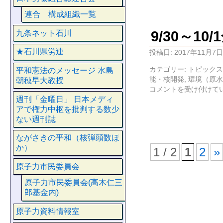
連合 構成組織一覧
9/30～1
九条ネット石川
★石川県労連
投稿日:
2017年11月7日
カテゴリー:
トピックス
平和憲法のメッセージ 水島
能・核開発
,
環境（原水
朝穂早大教授
コメントを受け付けて
週刊「金曜日」 日本メディ
アで権力中枢を批判する数少
ない週刊誌
ながさきの平和（核弾頭数ほ
か）
1 / 2
1
2
»
原子力市民委員会
原子力市民委員会(高木仁三
郎基金内)
原子力資料情報室