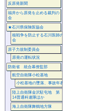
反原発新聞
福井から原発を止める裁判の
会
★石川県保険医協会
核戦争を防止する石川医師の
会
原子力規制委員会
原発の運転状況
防衛省 統合幕僚監部
航空自衛隊小松基地
小松基地の墜落、事故年表
陸上自衛隊金沢駐屯地 第
14普通科連隊ほか
海上自衛隊舞鶴地方隊