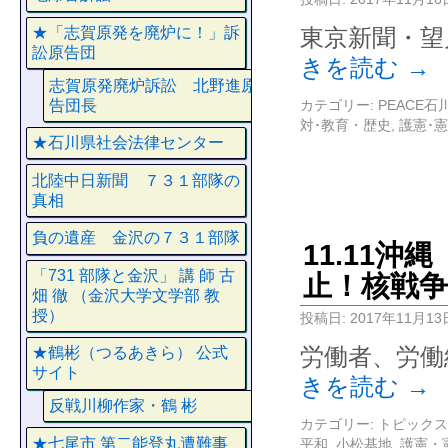
★「志賀原発を廃炉に！」訴
東京新聞・望
訟原告団
きを読む
→
志賀原発廃炉訴訟 北野進原
告団長
カテゴリー:
PEACE
対･教育・歴史
,
護憲･
★石川県社会法律センター
北陸中日新聞 ７３１部隊の
真相
負の遺産 金沢の７３１部隊
11.11
「731 部隊と金沢」 講 師 古
止！核戦争
畑 徹 （金沢大学文学部 教
授）
投稿日:
2017年11月13
労働者、労働
★鶴彬（つるあきら） 公式
サイト
きを読む
→
反戦川柳作家・鶴 彬
カテゴリー:
トピックス
★七尾市 第二能登丸遭難事
平和
,
小松基地
,
護憲・