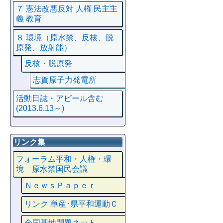
７ 憲法改悪反対 人権 民主主
義 教育
８ 環境（原水禁、反核、脱
原発、放射能）
反核・脱原発
志賀原子力発電所
活動日誌・アピール含む
(2013.6.13～)
リンク集
フォーラム平和・人権・環
境 原水禁国民会議
ＮｅｗｓＰａｐｅｒ
リンク 単産･県平和運動Ｃ
全国基地問題ネット