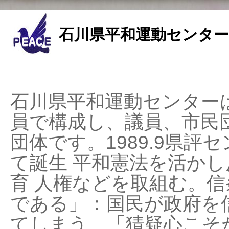
石川県平和運動センター
石川県平和運動センターは
員で構成し、議員、市民
団体です。1989.9県評セ
て誕生 平和憲法を活かし反
育 人権などを取組む。
である」：国民が政府を
てしまう、「猜疑心こそ