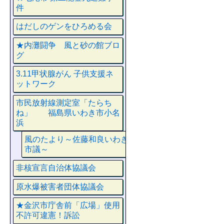
件
はだしのゲンをひろめる会
★内灘闘争 風と砂の館ブロ
グ
3.11甲状腺がん 子供支援ネ
ットワーク
市民放射線測定室「たらち
ね」 福島県いわき市小名
浜
風のたより～佐藤和良いわき
市議～
非核宣言自治体協議会
原水爆被害者団体協議会
★金沢市庁舎前「広場」使用
不許可違憲！訴訟