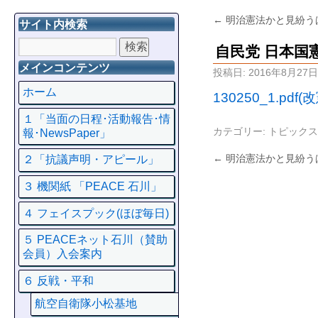
←
明治憲法かと見紛う
サイト内検索
自民党 日本国
メインコンテンツ
投稿日:
2016年8月27日
ホーム
130250_1.pd
１「当面の日程･活動報告･情
カテゴリー:
トピックス
報･NewsPaper」
←
明治憲法かと見紛う
２「抗議声明・アピール」
３ 機関紙 「PEACE 石川」
４ フェイスプック(ほぼ毎日)
５ PEACEネット石川（賛助
会員）入会案内
６ 反戦・平和
航空自衛隊小松基地