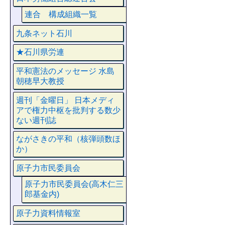
連合 構成組織一覧
九条ネット石川
★石川県労連
平和憲法のメッセージ 水島
朝穂早大教授
週刊「金曜日」 日本メディ
アで権力中枢を批判する数少
ない週刊誌
ながさきの平和（核弾頭数ほ
か）
原子力市民委員会
原子力市民委員会(高木仁三
郎基金内)
原子力資料情報室