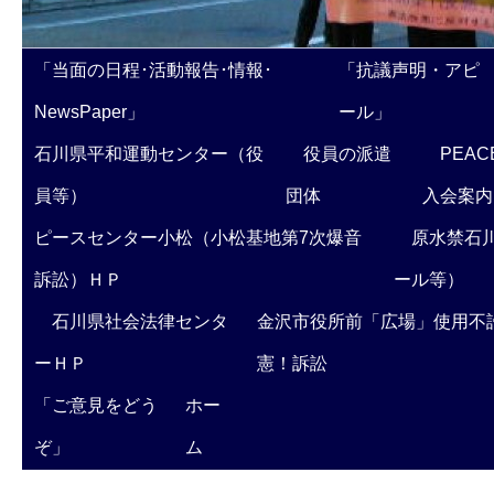
「当面の日程･活動報告･情報･
「抗議声明・アピ
NewsPaper」
ール」
石川県平和運動センター（役
役員の派遣
PEAC
員等）
団体
入会案内
ピースセンター小松（小松基地第7次爆音
原水禁石川
訴訟）ＨＰ
ール等）
石川県社会法律センタ
金沢市役所前「広場」使用不
ーＨＰ
憲！訴訟
「ご意見をどう
ホー
ぞ」
ム