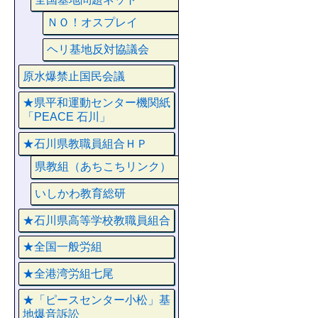
ＮＯ！オスプレイ
ヘリ基地反対協議会
原水爆禁止国民会議
★県平和運動センター機関紙
「PEACE 石川」
★石川県教職員組合ＨＰ
県教組（あちこちリンク）
いしかわ教育総研
★石川県高等学校教職員組合
★全国一般労組
★全港湾労組七尾
★「ピースセンター小松」基
地爆音訴訟