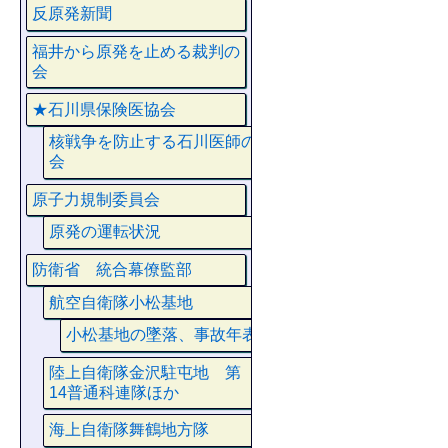
反原発新聞
福井から原発を止める裁判の
会
★石川県保険医協会
核戦争を防止する石川医師の
会
原子力規制委員会
原発の運転状況
防衛省 統合幕僚監部
航空自衛隊小松基地
小松基地の墜落、事故年表
陸上自衛隊金沢駐屯地 第
14普通科連隊ほか
海上自衛隊舞鶴地方隊