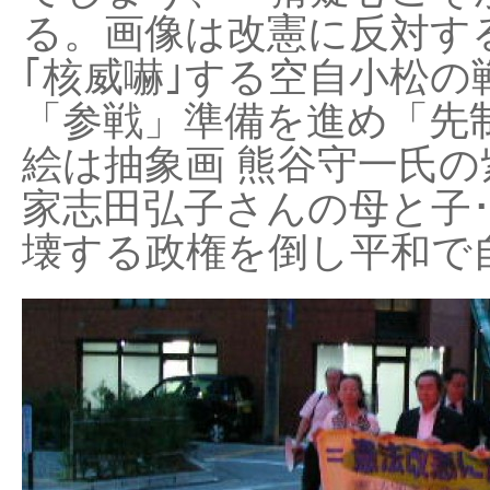
る。画像は改憲に反対する
｢核威嚇｣する空自小松の
「参戦」準備を進め「先
絵は抽象画 熊谷守一氏の
家志田弘子さんの母と子
壊する政権を倒し平和で