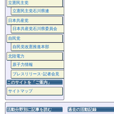
立憲民主党
立憲民主党石川県連
日本共産党
日本共産党石川県委員会
自民党
自民党改憲推進本部
北陸電力
原子力情報
プレスリリース･記者会見
このサイトを「ご案内」
サイトマップ
活動分野別に記事を読む
過去の活動記録