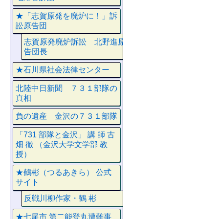
★「志賀原発を廃炉に！」訴
訟原告団
志賀原発廃炉訴訟 北野進原
告団長
★石川県社会法律センター
北陸中日新聞 ７３１部隊の
真相
負の遺産 金沢の７３１部隊
「731 部隊と金沢」 講 師 古
畑 徹 （金沢大学文学部 教
授）
★鶴彬（つるあきら） 公式
サイト
反戦川柳作家・鶴 彬
★七尾市 第二能登丸遭難事