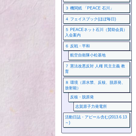
３ 機関紙 「PEACE 石川」
４ フェイスプック(ほぼ毎日)
５ PEACEネット石川（賛助会員）
入会案内
６ 反戦・平和
航空自衛隊小松基地
７ 憲法改悪反対 人権 民主主義 教
育
８ 環境（原水禁、反核、脱原発、
放射能）
反核・脱原発
志賀原子力発電所
活動日誌・アピール含む(2013.6.13
～)