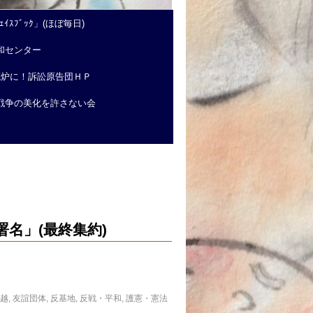
ｲｽﾌﾞｯｸ」(ほぼ毎日)
和センター
廃炉に！訴訟原告団ＨＰ
戦争の美化を許さない会
名」(最終集約)
信越
,
友誼団体
,
反基地
,
反戦・平和
,
護憲・憲法