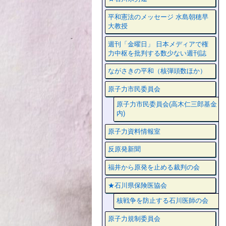
平和憲法のメッセージ 水島朝穂早
大教授
週刊「金曜日」 日本メディアで権
力中枢を批判する数少ない週刊誌
ながさきの平和（核弾頭数ほか）
原子力市民委員会
原子力市民委員会(高木仁三郎基金
内)
原子力資料情報室
反原発新聞
福井から原発を止める裁判の会
★石川県保険医協会
核戦争を防止する石川医師の会
原子力規制委員会