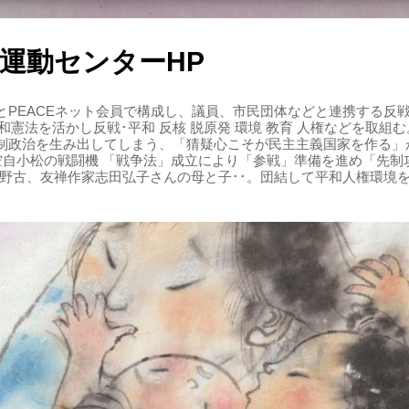
運動センターHP
PEACEネット会員で構成し、議員、市民団体などと連携する反戦・
 平和憲法を活かし反戦･平和 反核 脱原発 環境 教育 人権などを取
制政治を生み出してしまう、「猜疑心こそが民主主義国家を作る」
る空自小松の戦闘機 「戦争法」成立により「参戦」準備を進め「先
辺野古、友禅作家志田弘子さんの母と子･･。団結して平和人権環境