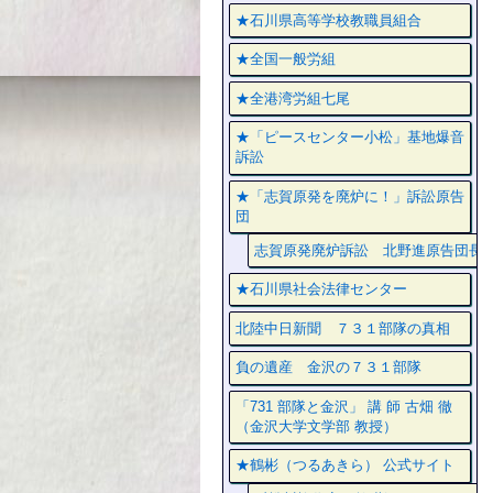
★石川県高等学校教職員組合
★全国一般労組
★全港湾労組七尾
★「ピースセンター小松」基地爆音
訴訟
★「志賀原発を廃炉に！」訴訟原告
団
志賀原発廃炉訴訟 北野進原告団長
★石川県社会法律センター
北陸中日新聞 ７３１部隊の真相
負の遺産 金沢の７３１部隊
「731 部隊と金沢」 講 師 古畑 徹
（金沢大学文学部 教授）
★鶴彬（つるあきら） 公式サイト