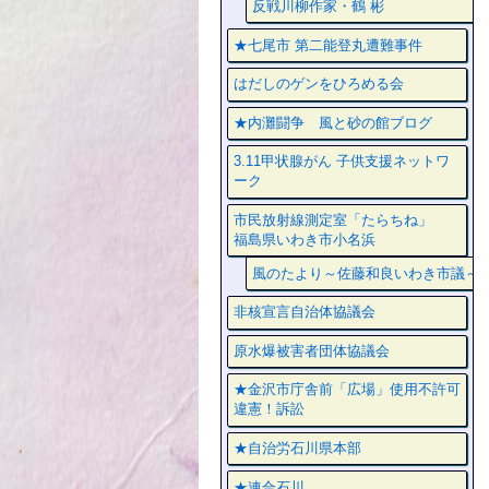
反戦川柳作家・鶴 彬
★七尾市 第二能登丸遭難事件
はだしのゲンをひろめる会
★内灘闘争 風と砂の館ブログ
3.11甲状腺がん 子供支援ネットワ
ーク
市民放射線測定室「たらちね」
福島県いわき市小名浜
風のたより～佐藤和良いわき市議～
非核宣言自治体協議会
原水爆被害者団体協議会
★金沢市庁舎前「広場」使用不許可
違憲！訴訟
★自治労石川県本部
★連合石川