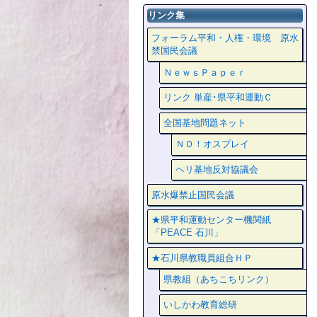
リンク集
フォーラム平和・人権・環境 原水
禁国民会議
ＮｅｗｓＰａｐｅｒ
リンク 単産･県平和運動Ｃ
全国基地問題ネット
ＮＯ！オスプレイ
ヘリ基地反対協議会
原水爆禁止国民会議
★県平和運動センター機関紙
「PEACE 石川」
★石川県教職員組合ＨＰ
県教組（あちこちリンク）
いしかわ教育総研