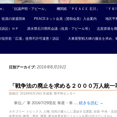
er」
「抗議声明・アピール」
機関紙 「ＰＥＡＣＥ 石川」
「ＦＢﾌｪ
役員の派遣団体
PEACEネット会員（賛助会員）入会案内
地区平
音訴訟）ＨＰ
原水禁石川県民会議（役員・アピール等）
志賀原発を
市役所前「広場」使用不許可違憲！訴訟
大東亜聖戦大碑の撤去を求め、
2016年8月19日
日別アーカイブ:
「戦争法の廃止を求める２０００万人統一署
投稿日:
2016年8月19日
作成者:
県平和センター
単位／ 筆 2016/7/29現在 単産・単 …
続きを読む
→
カテゴリー:
トピックス
,
人権
,
住民の暮らしに直結する課題
,
全国･中央・北
改悪反対･教育・歴史
,
護憲･憲法改悪反対
|
コメントを受け付けていません