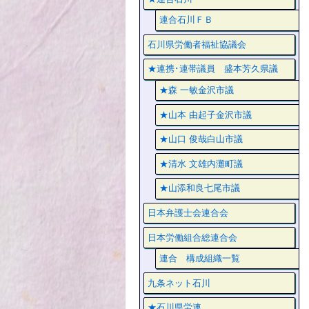
連合石川ＦＢ
石川県労働者福祉協議会
★連携･連帯議員 盛本芳久県議
★森 一敏金沢市議
★山本 由起子金沢市議
★山口 俊哉白山市議
★清水 文雄内灘町議
★山添和良七尾市議
日本弁護士会連合会
日本労働組合総連合会
連合 構成組織一覧
九条ネット石川
★石川県労連