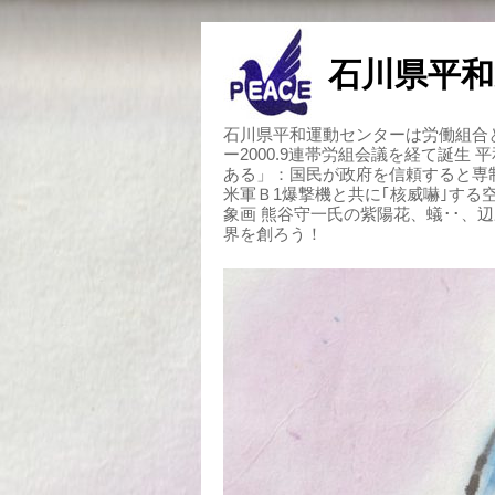
石川県平和
石川県平和運動センターは労働組合と
ー2000.9連帯労組会議を経て誕生
ある」：国民が政府を信頼すると専
米軍Ｂ1爆撃機と共に｢核威嚇｣す
象画 熊谷守一氏の紫陽花、蟻･･、
界を創ろう！