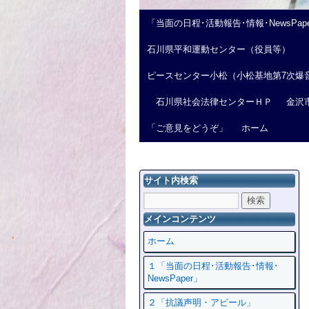
「当面の日程･活動報告･情報･NewsPap
石川県平和運動センター（役員等）
ピースセンター小松（小松基地第7次爆
石川県社会法律センターＨＰ
金沢
「ご意見をどうぞ」
ホーム
サイト内検索
メインコンテンツ
ホーム
１「当面の日程･活動報告･情報･
NewsPaper」
２「抗議声明・アピール」