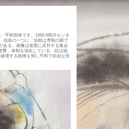
平和団体です。1989.9県評センタ
組む。信条の一つに「信頼は専制の親で
がある。画像は改憲に反対する集会
制攻撃」体制を強化している。絵は抽
を破壊する政権を倒し平和で自由な世