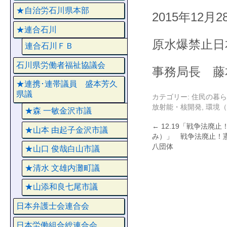
★自治労石川県本部
2015年12月2
★連合石川
原水爆禁止日
連合石川ＦＢ
石川県労働者福祉協議会
事務局長 藤
★連携･連帯議員 盛本芳久
県議
カテゴリー:
住民の暮ら
放射能・核開発
,
環境（
★森 一敏金沢市議
←
12.19「戦争法廃
★山本 由起子金沢市議
み）」 戦争法廃止！
八団体
★山口 俊哉白山市議
★清水 文雄内灘町議
★山添和良七尾市議
日本弁護士会連合会
日本労働組合総連合会