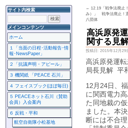
←
12.19「戦争法廃
サイト内検索
み）」 戦争法廃止！
八団体
メインコンテンツ
高浜原発
ホーム
関する見
１「当面の日程･活動報告･情
投稿日:
2015年12月29
報･NewsPaper」
高浜原発運転
２「抗議声明・アピール」
局長見解 平
３ 機関紙 「PEACE 石川」
12月24日
４ フェイスプック(ほぼ毎日)
に関西電力高
５ PEACEネット石川（賛助
た同地裁の仮
会員）入会案内
ました。本決
６ 反戦・平和
断には不合理
航空自衛隊小松基地