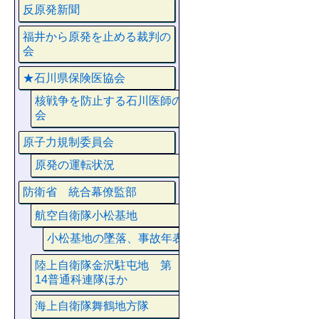
反原発新聞
福井から原発を止める裁判の
会
★石川県保険医協会
核戦争を防止する石川医師の
会
原子力規制委員会
原発の運転状況
防衛省 統合幕僚監部
航空自衛隊小松基地
小松基地の墜落、事故年表
陸上自衛隊金沢駐屯地 第
14普通科連隊ほか
海上自衛隊舞鶴地方隊