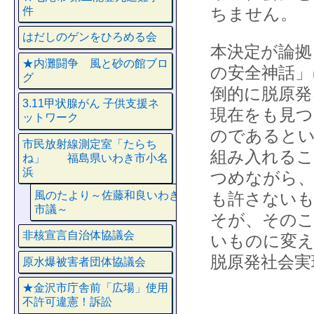
ちません。
件
はだしのゲンをひろめる会
本決定が論拠
★内灘闘争 風と砂の館ブロ
の安全神話」
グ
倒的に脱原発
3.11甲状腺がん 子供支援ネ
現在をも見つ
ットワーク
のであるとい
市民放射線測定室「たらち
組み入れるこ
ね」 福島県いわき市小名
浜
つめながら、
風のたより～佐藤和良いわき
も許さないも
市議～
そが、そのこ
非核宣言自治体協議会
いものに変え
脱原発社会実
原水爆被害者団体協議会
★金沢市庁舎前「広場」使用
不許可違憲！訴訟