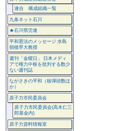
連合 構成組織一覧
九条ネット石川
★石川県労連
平和憲法のメッセージ 水島
朝穂早大教授
週刊「金曜日」 日本メディ
アで権力中枢を批判する数少
ない週刊誌
ながさきの平和（核弾頭数ほ
か）
原子力市民委員会
原子力市民委員会(高木仁三
郎基金内)
原子力資料情報室