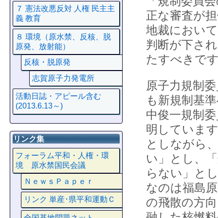
「規制委員会
７ 憲法改悪反対 人権 民主主
正な審査が担
義 教育
地裁において
８ 環境（原水禁、反核、脱
判断が下され
原発、放射能）
たすべきで
反核・脱原発
志賀原子力発電所
原子力規制委
活動日誌・アピール含む
も新規制基準
(2013.6.13～)
中俊一規制委
明しています
リンク集
としながら、
フォーラム平和・人権・環
い」とし、「
境 原水禁国民会議
らない」と
ＮｅｗｓＰａｐｅｒ
なのは福島原
リンク 単産･県平和運動Ｃ
の飛散の方向
融した核燃料
全国基地問題ネット