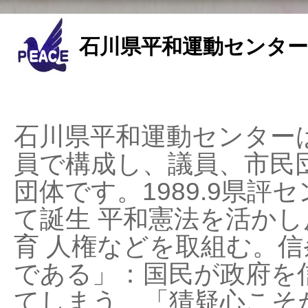
石川県平和運動センター
石川県平和運動センターは
員で構成し、議員、市民
団体です。1989.9県評セ
て誕生 平和憲法を活かし反
育 人権などを取組む。
である」：国民が政府を
てしまう、「猜疑心こそ