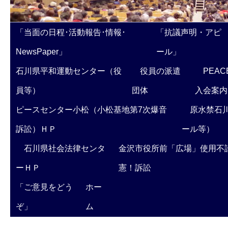
「当面の日程･活動報告･情報･
「抗議声明・アピ
NewsPaper」
ール」
石川県平和運動センター（役
役員の派遣
PEAC
員等）
団体
入会案内
ピースセンター小松（小松基地第7次爆音
原水禁石川
訴訟）ＨＰ
ール等）
石川県社会法律センタ
金沢市役所前「広場」使用不
ーＨＰ
憲！訴訟
「ご意見をどう
ホー
ぞ」
ム