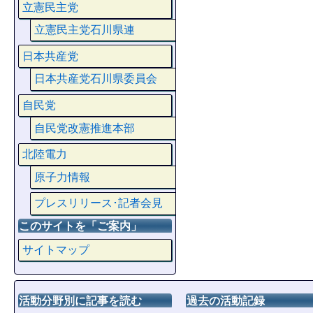
立憲民主党
立憲民主党石川県連
日本共産党
日本共産党石川県委員会
自民党
自民党改憲推進本部
北陸電力
原子力情報
プレスリリース･記者会見
このサイトを「ご案内」
サイトマップ
活動分野別に記事を読む
過去の活動記録