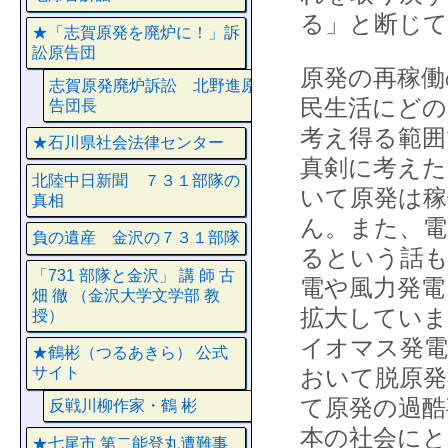
る」と断じ
★「志賀原発を廃炉に！」訴
訟原告団
原発の再稼働
志賀原発廃炉訴訟 北野進原
民生活にどの
告団長
考え得る範囲
★石川県社会法律センター
真剣に考えた
北陸中日新聞 ７３１部隊の
いて原発は稼
真相
ん。また、電
負の遺産 金沢の７３１部隊
るという話も
「731 部隊と金沢」 講 師 古
電や風力発電
畑 徹 （金沢大学文学部 教
拡大していま
授）
イオマス発電
★鶴彬（つるあきら） 公式
おいて脱原発
サイト
て原発の過酷
反戦川柳作家・鶴 彬
本の社会にと
★七尾市 第二能登丸遭難事