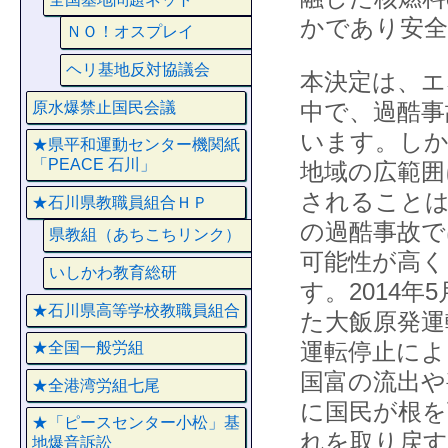
かであり安
ＮＯ！オスプレイ
ヘリ基地反対協議会
本決定は、エ
中で、過酷事
原水爆禁止国民会議
います。しか
★県平和運動センター機関紙
「PEACE 石川」
地域の広範囲
されることは
★石川県教職員組合ＨＰ
の過酷事故で
県教組（あちこちリンク）
可能性が高く
いしかわ教育総研
す。2014
★石川県高等学校教職員組合
た大飯原発運
運転停止によ
★全国一般労組
国富の流出や
★全港湾労組七尾
に国民が根を
★「ピースセンター小松」基
れを取り戻
地爆音訴訟