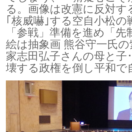
る。画像は改憲に反対する
｢核威嚇｣する空自小松の
「参戦」準備を進め「先
絵は抽象画 熊谷守一氏の
家志田弘子さんの母と子
壊する政権を倒し平和で