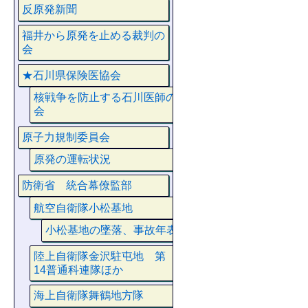
反原発新聞
福井から原発を止める裁判の
会
★石川県保険医協会
核戦争を防止する石川医師の
会
原子力規制委員会
原発の運転状況
防衛省 統合幕僚監部
航空自衛隊小松基地
小松基地の墜落、事故年表
陸上自衛隊金沢駐屯地 第
14普通科連隊ほか
海上自衛隊舞鶴地方隊