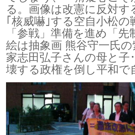
る。画像は改憲に反対する
｢核威嚇｣する空自小松の
「参戦」準備を進め「先
絵は抽象画 熊谷守一氏の
家志田弘子さんの母と子
壊する政権を倒し平和で