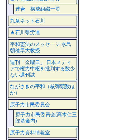
連合 構成組織一覧
九条ネット石川
★石川県労連
平和憲法のメッセージ 水島
朝穂早大教授
週刊「金曜日」 日本メディ
アで権力中枢を批判する数少
ない週刊誌
ながさきの平和（核弾頭数ほ
か）
原子力市民委員会
原子力市民委員会(高木仁三
郎基金内)
原子力資料情報室