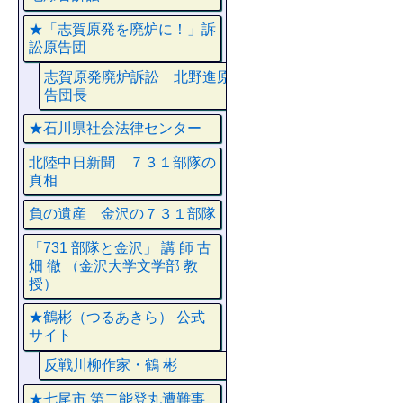
★「志賀原発を廃炉に！」訴
訟原告団
志賀原発廃炉訴訟 北野進原
告団長
★石川県社会法律センター
北陸中日新聞 ７３１部隊の
真相
負の遺産 金沢の７３１部隊
「731 部隊と金沢」 講 師 古
畑 徹 （金沢大学文学部 教
授）
★鶴彬（つるあきら） 公式
サイト
反戦川柳作家・鶴 彬
★七尾市 第二能登丸遭難事