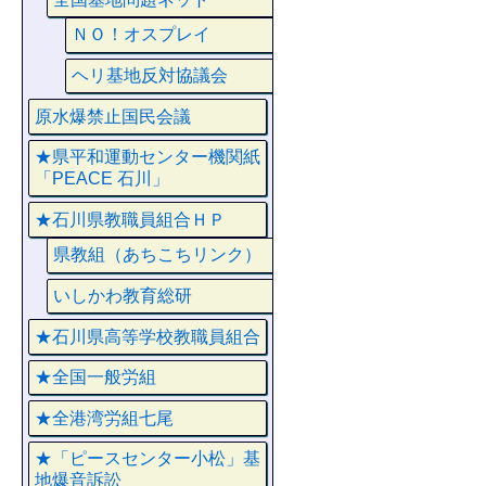
ＮＯ！オスプレイ
ヘリ基地反対協議会
原水爆禁止国民会議
★県平和運動センター機関紙
「PEACE 石川」
★石川県教職員組合ＨＰ
県教組（あちこちリンク）
いしかわ教育総研
★石川県高等学校教職員組合
★全国一般労組
★全港湾労組七尾
★「ピースセンター小松」基
地爆音訴訟