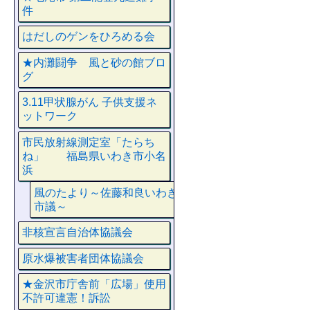
件
はだしのゲンをひろめる会
★内灘闘争 風と砂の館ブロ
グ
3.11甲状腺がん 子供支援ネ
ットワーク
市民放射線測定室「たらち
ね」 福島県いわき市小名
浜
風のたより～佐藤和良いわき
市議～
非核宣言自治体協議会
原水爆被害者団体協議会
★金沢市庁舎前「広場」使用
不許可違憲！訴訟