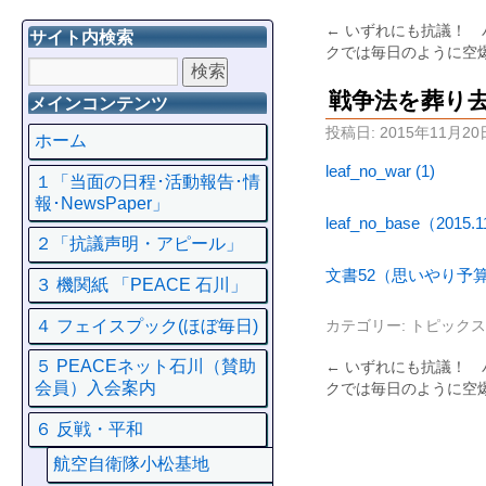
←
いずれにも抗議！ 
サイト内検索
クでは毎日のよう
戦争法を葬り
メインコンテンツ
投稿日:
2015年11月20
ホーム
leaf_no_war (1)
１「当面の日程･活動報告･情
報･NewsPaper」
leaf_no_base（2015.
２「抗議声明・アピール」
文書52（思いやり予
３ 機関紙 「PEACE 石川」
４ フェイスプック(ほぼ毎日)
カテゴリー:
トピックス
５ PEACEネット石川（賛助
←
いずれにも抗議！ 
会員）入会案内
クでは毎日のよう
６ 反戦・平和
航空自衛隊小松基地