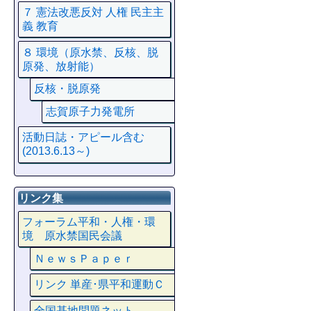
７ 憲法改悪反対 人権 民主主
義 教育
８ 環境（原水禁、反核、脱
原発、放射能）
反核・脱原発
志賀原子力発電所
活動日誌・アピール含む
(2013.6.13～)
リンク集
フォーラム平和・人権・環
境 原水禁国民会議
ＮｅｗｓＰａｐｅｒ
リンク 単産･県平和運動Ｃ
全国基地問題ネット