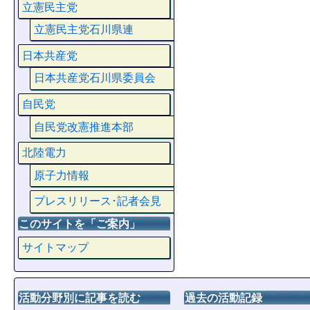
立憲民主党
立憲民主党石川県連
日本共産党
日本共産党石川県委員会
自民党
自民党改憲推進本部
北陸電力
原子力情報
プレスリリース･記者会見
このサイトを「ご案内」
サイトマップ
活動分野別に記事を読む
過去の活動記録