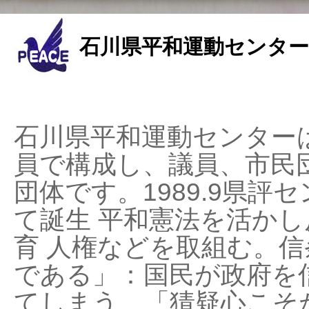
石川県平和運動センター
石川県平和運動センターは
員で構成し、議員、市民
団体です。1989.9県評セ
て誕生 平和憲法を活かし反
育 人権などを取組む。
である」：国民が政府を
てしまう、「猜疑心こそ