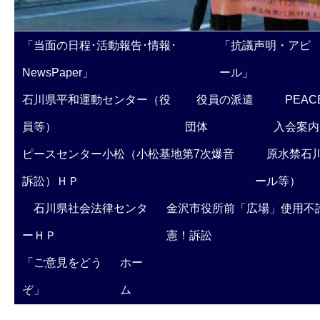
「当面の日程･活動報告･情報･
「抗議声明・アピ
NewsPaper」
ール」
石川県平和運動センター（役
役員の派遣
PEAC
員等）
団体
入会案内
ピースセンター小松（小松基地第7次爆音
原水禁石川
訴訟）ＨＰ
ール等）
石川県社会法律センタ
金沢市役所前「広場」使用不
ーＨＰ
憲！訴訟
「ご意見をどう
ホー
ぞ」
ム