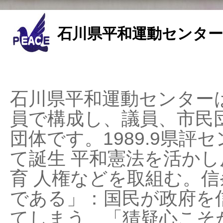
石川県平和運動センター
石川県平和運動センターは
員で構成し、議員、市民
団体です。1989.9県評セ
て誕生 平和憲法を活かし反
育 人権などを取組む。
である」：国民が政府を
てしまう、「猜疑心こそ