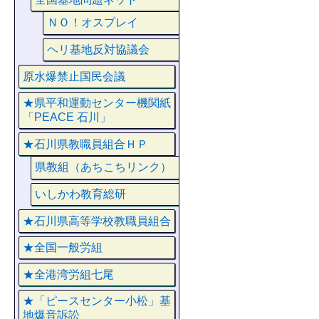
ＮＯ！オスプレイ
ヘリ基地反対協議会
原水爆禁止国民会議
★県平和運動センター機関紙
「PEACE 石川」
★石川県教職員組合ＨＰ
県教組（あちこちリンク）
いしかわ教育総研
★石川県高等学校教職員組合
★全国一般労組
★全港湾労組七尾
★「ピースセンター小松」基
地爆音訴訟