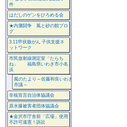
件
はだしのゲンをひろめる会
★内灘闘争 風と砂の館ブロ
グ
3.11甲状腺がん 子供支援ネ
ットワーク
市民放射線測定室「たらち
ね」 福島県いわき市小名
浜
風のたより～佐藤和良いわき
市議～
非核宣言自治体協議会
原水爆被害者団体協議会
★金沢市庁舎前「広場」使用
不許可違憲！訴訟