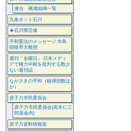
連合 構成組織一覧
九条ネット石川
★石川県労連
平和憲法のメッセージ 水島
朝穂早大教授
週刊「金曜日」 日本メディ
アで権力中枢を批判する数少
ない週刊誌
ながさきの平和（核弾頭数ほ
か）
原子力市民委員会
原子力市民委員会(高木仁三
郎基金内)
原子力資料情報室