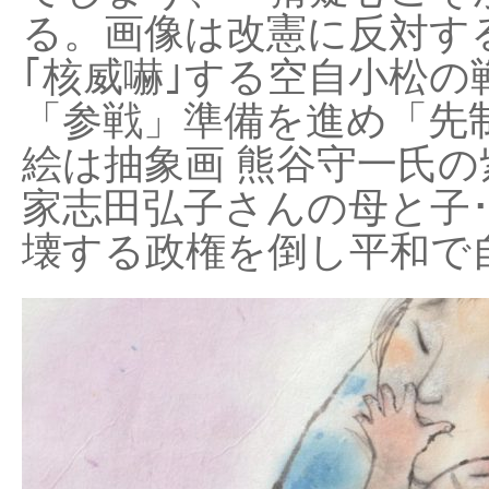
る。画像は改憲に反対する
｢核威嚇｣する空自小松の
「参戦」準備を進め「先
絵は抽象画 熊谷守一氏の
家志田弘子さんの母と子
壊する政権を倒し平和で