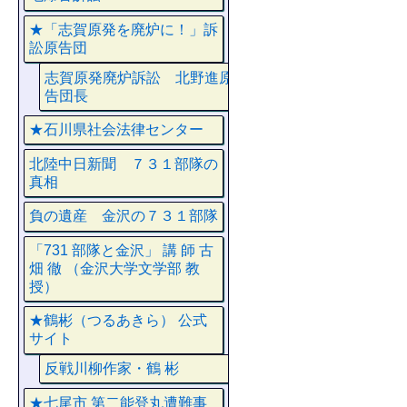
★「志賀原発を廃炉に！」訴
訟原告団
志賀原発廃炉訴訟 北野進原
告団長
★石川県社会法律センター
北陸中日新聞 ７３１部隊の
真相
負の遺産 金沢の７３１部隊
「731 部隊と金沢」 講 師 古
畑 徹 （金沢大学文学部 教
授）
★鶴彬（つるあきら） 公式
サイト
反戦川柳作家・鶴 彬
★七尾市 第二能登丸遭難事