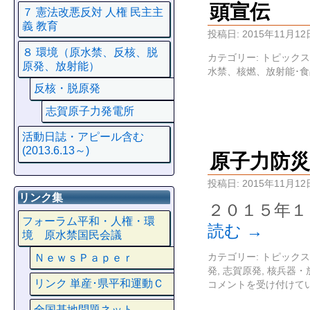
頭宣伝
７ 憲法改悪反対 人権 民主主
義 教育
投稿日:
2015年11月12
８ 環境（原水禁、反核、脱
カテゴリー:
トピックス
原発、放射能）
水禁、核燃、放射能･
反核・脱原発
志賀原子力発電所
活動日誌・アピール含む
(2013.6.13～)
原子力防
投稿日:
2015年11月12
リンク集
２０１５年１
フォーラム平和・人権・環
読む
→
境 原水禁国民会議
カテゴリー:
トピックス
ＮｅｗｓＰａｐｅｒ
発
,
志賀原発
,
核兵器・
リンク 単産･県平和運動Ｃ
コメントを受け付けて
全国基地問題ネット