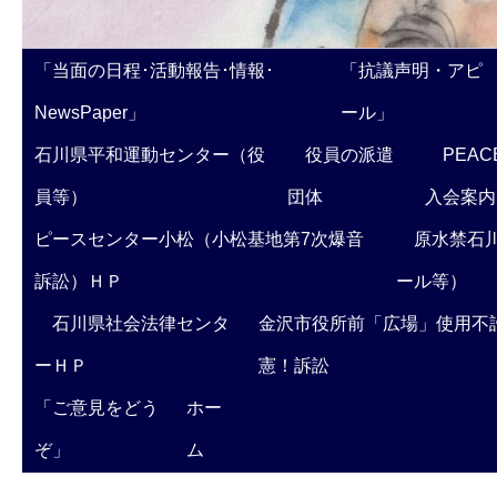
「当面の日程･活動報告･情報･
「抗議声明・アピ
NewsPaper」
ール」
石川県平和運動センター（役
役員の派遣
PEAC
員等）
団体
入会案内
ピースセンター小松（小松基地第7次爆音
原水禁石川
訴訟）ＨＰ
ール等）
石川県社会法律センタ
金沢市役所前「広場」使用不
ーＨＰ
憲！訴訟
「ご意見をどう
ホー
ぞ」
ム