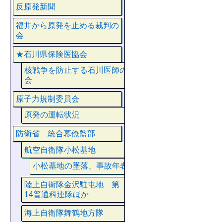
反原発新聞
福井から原発を止める裁判の
会
★石川県保険医協会
核戦争を防止する石川医師の
会
原子力規制委員会
原発の運転状況
防衛省 統合幕僚監部
航空自衛隊小松基地
小松基地の墜落、事故年表
陸上自衛隊金沢駐屯地 第
14普通科連隊ほか
海上自衛隊舞鶴地方隊