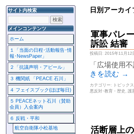
日別アーカイ
サイト内検索
メインコンテンツ
軍事パレ
ホーム
訴訟 結審
１「当面の日程･活動報告･情
投稿日:
2015年11月12
報･NewsPaper」
「広場使用不
２「抗議声明・アピール」
きを読む
→
３ 機関紙 「PEACE 石川」
カテゴリー:
トピックス
４ フェイスプック(ほぼ毎日)
悪反対･教育・歴史
,
護
５ PEACEネット石川（賛助
会員）入会案内
６ 反戦・平和
活断層上
航空自衛隊小松基地