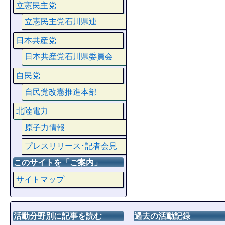
立憲民主党
立憲民主党石川県連
日本共産党
日本共産党石川県委員会
自民党
自民党改憲推進本部
北陸電力
原子力情報
プレスリリース･記者会見
このサイトを「ご案内」
サイトマップ
活動分野別に記事を読む
過去の活動記録