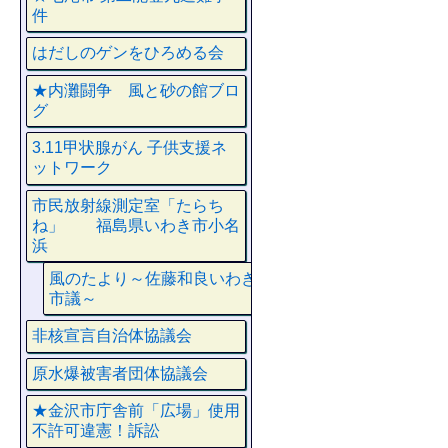
件
はだしのゲンをひろめる会
★内灘闘争 風と砂の館ブロ
グ
3.11甲状腺がん 子供支援ネ
ットワーク
市民放射線測定室「たらち
ね」 福島県いわき市小名
浜
風のたより～佐藤和良いわき
市議～
非核宣言自治体協議会
原水爆被害者団体協議会
★金沢市庁舎前「広場」使用
不許可違憲！訴訟