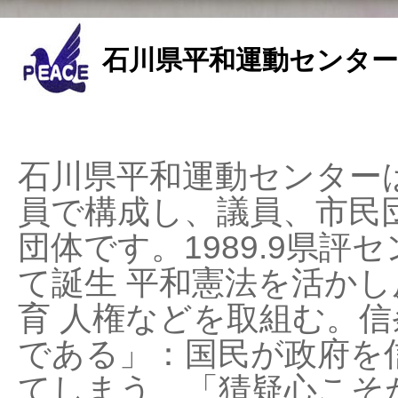
石川県平和運動センター
石川県平和運動センターは
員で構成し、議員、市民
団体です。1989.9県評セ
て誕生 平和憲法を活かし反
育 人権などを取組む。
である」：国民が政府を
てしまう、「猜疑心こそ