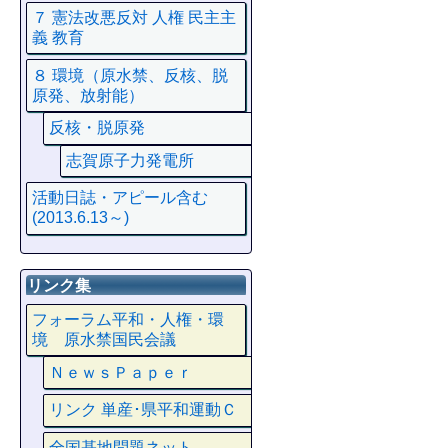
７ 憲法改悪反対 人権 民主主
義 教育
８ 環境（原水禁、反核、脱
原発、放射能）
反核・脱原発
志賀原子力発電所
活動日誌・アピール含む
(2013.6.13～)
リンク集
フォーラム平和・人権・環
境 原水禁国民会議
ＮｅｗｓＰａｐｅｒ
リンク 単産･県平和運動Ｃ
全国基地問題ネット