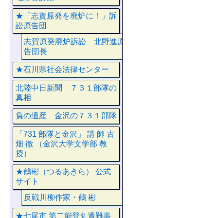
★「志賀原発を廃炉に！」訴
訟原告団
志賀原発廃炉訴訟 北野進原
告団長
★石川県社会法律センター
北陸中日新聞 ７３１部隊の
真相
負の遺産 金沢の７３１部隊
「731 部隊と金沢」 講 師 古
畑 徹 （金沢大学文学部 教
授）
★鶴彬（つるあきら） 公式
サイト
反戦川柳作家・鶴 彬
★七尾市 第二能登丸遭難事