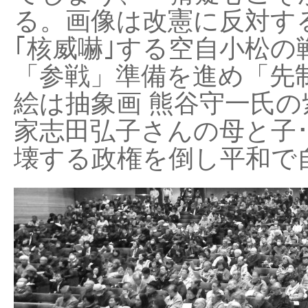
る。画像は改憲に反対する
｢核威嚇｣する空自小松の
「参戦」準備を進め「先
絵は抽象画 熊谷守一氏の
家志田弘子さんの母と子
壊する政権を倒し平和で