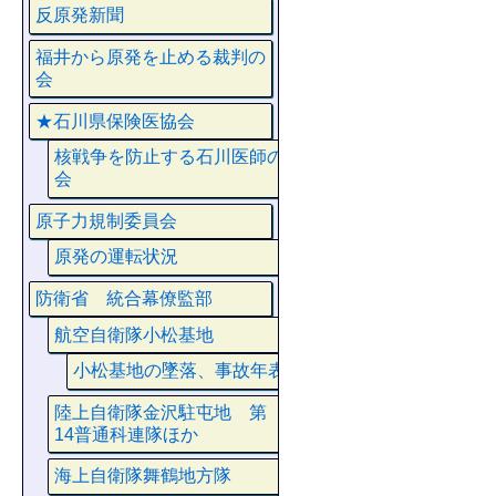
反原発新聞
福井から原発を止める裁判の
会
★石川県保険医協会
核戦争を防止する石川医師の
会
原子力規制委員会
原発の運転状況
防衛省 統合幕僚監部
航空自衛隊小松基地
小松基地の墜落、事故年表
陸上自衛隊金沢駐屯地 第
14普通科連隊ほか
海上自衛隊舞鶴地方隊