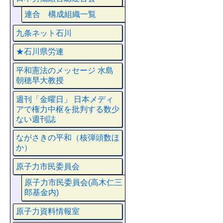
連合 構成組織一覧
九条ネット石川
★石川県労連
平和憲法のメッセージ 水島
朝穂早大教授
週刊「金曜日」 日本メディ
アで権力中枢を批判する数少
ない週刊誌
ながさきの平和（核弾頭数ほ
か）
原子力市民委員会
原子力市民委員会(高木仁三
郎基金内)
原子力資料情報室