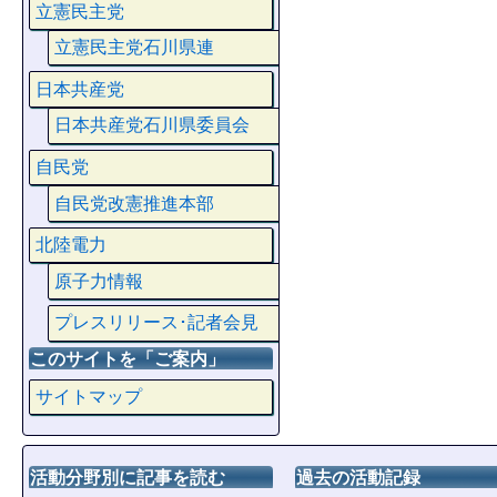
立憲民主党
立憲民主党石川県連
日本共産党
日本共産党石川県委員会
自民党
自民党改憲推進本部
北陸電力
原子力情報
プレスリリース･記者会見
このサイトを「ご案内」
サイトマップ
活動分野別に記事を読む
過去の活動記録