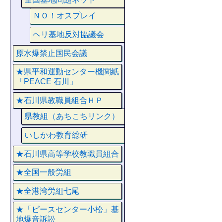
ＮＯ！オスプレイ
ヘリ基地反対協議会
原水爆禁止国民会議
★県平和運動センター機関紙
「PEACE 石川」
★石川県教職員組合ＨＰ
県教組（あちこちリンク）
いしかわ教育総研
★石川県高等学校教職員組合
★全国一般労組
★全港湾労組七尾
★「ピースセンター小松」基
地爆音訴訟