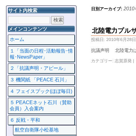
201
日別アーカイブ:
サイト内検索
メインコンテンツ
北陸電力プル
ホーム
投稿日:
2010年6月28日
抗議声明 北陸電力
１「当面の日程･活動報告･情
報･NewsPaper」
カテゴリー:
志賀原発
|
２「抗議声明・アピール」
３ 機関紙 「PEACE 石川」
４ フェイスプック(ほぼ毎日)
５ PEACEネット石川（賛助
会員）入会案内
６ 反戦・平和
航空自衛隊小松基地