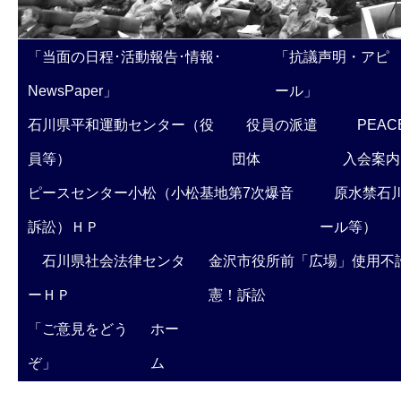
「当面の日程･活動報告･情報･
「抗議声明・アピ
NewsPaper」
ール」
石川県平和運動センター（役
役員の派遣
PEAC
員等）
団体
入会案内
ピースセンター小松（小松基地第7次爆音
原水禁石川
訴訟）ＨＰ
ール等）
石川県社会法律センタ
金沢市役所前「広場」使用不
ーＨＰ
憲！訴訟
「ご意見をどう
ホー
ぞ」
ム