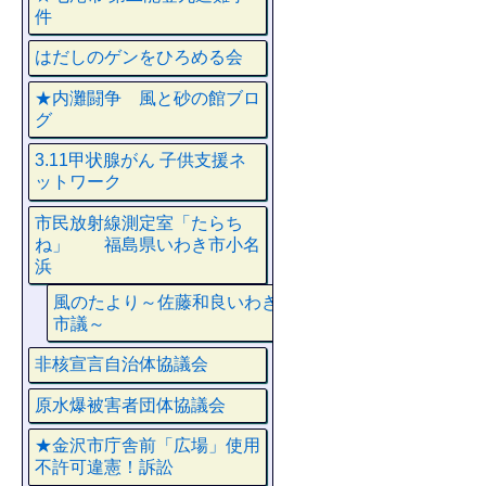
件
はだしのゲンをひろめる会
★内灘闘争 風と砂の館ブロ
グ
3.11甲状腺がん 子供支援ネ
ットワーク
市民放射線測定室「たらち
ね」 福島県いわき市小名
浜
風のたより～佐藤和良いわき
市議～
非核宣言自治体協議会
原水爆被害者団体協議会
★金沢市庁舎前「広場」使用
不許可違憲！訴訟