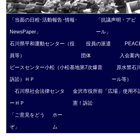
「当面の日程･活動報告･情報･
「抗議声明・アピ
NewsPaper」
ール」
石川県平和運動センター（役
役員の派遣
PEAC
員等）
団体
入会案内
ピースセンター小松（小松基地第7次爆音
原水禁石川
訴訟）ＨＰ
ール等）
石川県社会法律センタ
金沢市役所前「広場」使用不
ーＨＰ
憲！訴訟
「ご意見をどう
ホー
ぞ」
ム