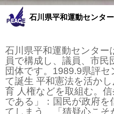
石川県平和運動センター
石川県平和運動センターは
員で構成し、議員、市民
団体です。1989.9県評セ
て誕生 平和憲法を活かし反
育 人権などを取組む。
である」：国民が政府を
てしまう、「猜疑心こそ