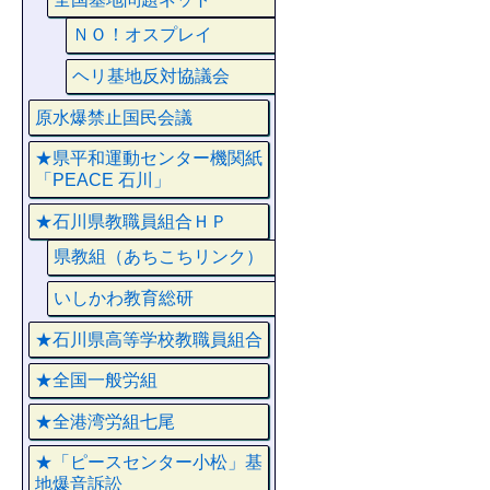
ＮＯ！オスプレイ
ヘリ基地反対協議会
原水爆禁止国民会議
★県平和運動センター機関紙
「PEACE 石川」
★石川県教職員組合ＨＰ
県教組（あちこちリンク）
いしかわ教育総研
★石川県高等学校教職員組合
★全国一般労組
★全港湾労組七尾
★「ピースセンター小松」基
地爆音訴訟