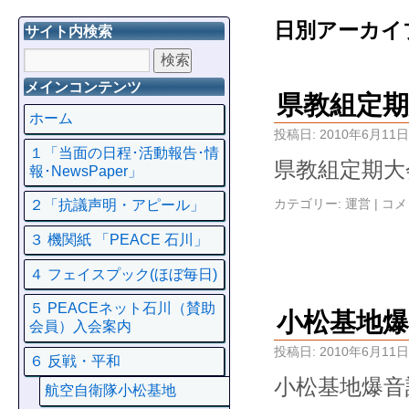
日別アーカイ
サイト内検索
メインコンテンツ
県教組定期
ホーム
投稿日:
2010年6月11日
１「当面の日程･活動報告･情
県教組定期大
報･NewsPaper」
カテゴリー:
運営
|
コメ
２「抗議声明・アピール」
３ 機関紙 「PEACE 石川」
４ フェイスプック(ほぼ毎日)
５ PEACEネット石川（賛助
小松基地爆
会員）入会案内
投稿日:
2010年6月11日
６ 反戦・平和
小松基地爆音
航空自衛隊小松基地