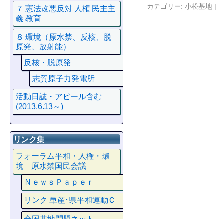
カテゴリー:
小松基地
|
７ 憲法改悪反対 人権 民主主
義 教育
８ 環境（原水禁、反核、脱
原発、放射能）
反核・脱原発
志賀原子力発電所
活動日誌・アピール含む
(2013.6.13～)
リンク集
フォーラム平和・人権・環
境 原水禁国民会議
ＮｅｗｓＰａｐｅｒ
リンク 単産･県平和運動Ｃ
全国基地問題ネット