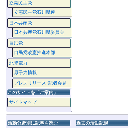
立憲民主党
立憲民主党石川県連
日本共産党
日本共産党石川県委員会
自民党
自民党改憲推進本部
北陸電力
原子力情報
プレスリリース･記者会見
このサイトを「ご案内」
サイトマップ
活動分野別に記事を読む
過去の活動記録