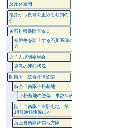
反原発新聞
福井から原発を止める裁判の
会
★石川県保険医協会
核戦争を防止する石川医師の
会
原子力規制委員会
原発の運転状況
防衛省 統合幕僚監部
航空自衛隊小松基地
小松基地の墜落、事故年表
陸上自衛隊金沢駐屯地 第
14普通科連隊ほか
海上自衛隊舞鶴地方隊