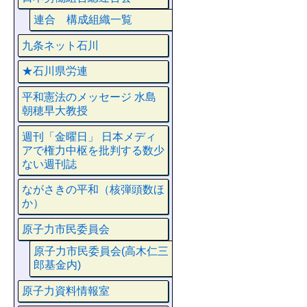
連合 構成組織一覧
九条ネット石川
★石川県労連
平和憲法のメッセージ 水島
朝穂早大教授
週刊「金曜日」 日本メディ
アで権力中枢を批判する数少
ない週刊誌
ながさきの平和（核弾頭数ほ
か）
原子力市民委員会
原子力市民委員会(高木仁三
郎基金内)
原子力資料情報室