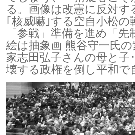
る。画像は改憲に反対する
｢核威嚇｣する空自小松の
「参戦」準備を進め「先
絵は抽象画 熊谷守一氏の
家志田弘子さんの母と子
壊する政権を倒し平和で