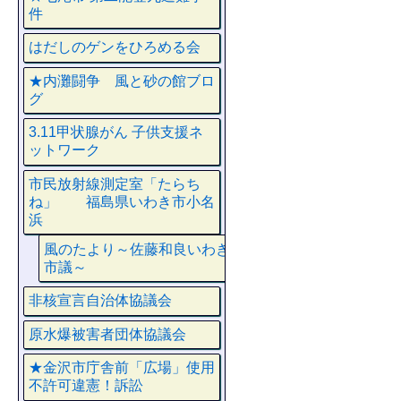
件
はだしのゲンをひろめる会
★内灘闘争 風と砂の館ブロ
グ
3.11甲状腺がん 子供支援ネ
ットワーク
市民放射線測定室「たらち
ね」 福島県いわき市小名
浜
風のたより～佐藤和良いわき
市議～
非核宣言自治体協議会
原水爆被害者団体協議会
★金沢市庁舎前「広場」使用
不許可違憲！訴訟