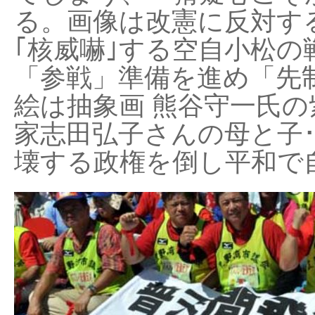
る。画像は改憲に反対する
｢核威嚇｣する空自小松の
「参戦」準備を進め「先
絵は抽象画 熊谷守一氏の
家志田弘子さんの母と子
壊する政権を倒し平和で