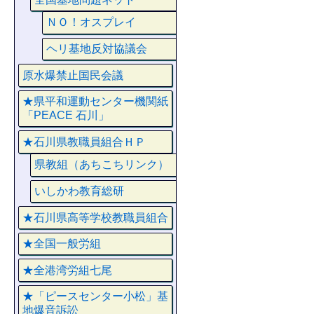
ＮＯ！オスプレイ
ヘリ基地反対協議会
原水爆禁止国民会議
★県平和運動センター機関紙
「PEACE 石川」
★石川県教職員組合ＨＰ
県教組（あちこちリンク）
いしかわ教育総研
★石川県高等学校教職員組合
★全国一般労組
★全港湾労組七尾
★「ピースセンター小松」基
地爆音訴訟