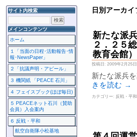
日別アーカイ
サイト内検索
メインコンテンツ
新たな派
ホーム
２．２５総
１「当面の日程･活動報告･情
教育会館）
報･NewsPaper」
投稿日:
2009年2月25日
２「抗議声明・アピール」
新たな派兵を
３ 機関紙 「PEACE 石川」
きを読む
→
４ フェイスプック(ほぼ毎日)
カテゴリー:
反戦・平和
５ PEACEネット石川（賛助
会員）入会案内
６ 反戦・平和
航空自衛隊小松基地
第４回運営