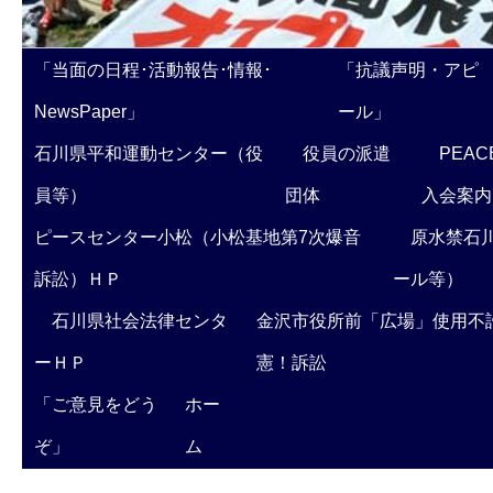
「当面の日程･活動報告･情報･
「抗議声明・アピ
NewsPaper」
ール」
石川県平和運動センター（役
役員の派遣
PEAC
員等）
団体
入会案内
ピースセンター小松（小松基地第7次爆音
原水禁石川
訴訟）ＨＰ
ール等）
石川県社会法律センタ
金沢市役所前「広場」使用不
ーＨＰ
憲！訴訟
「ご意見をどう
ホー
ぞ」
ム