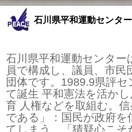
石川県平和運動センター
石川県平和運動センターは
員で構成し、議員、市民
団体です。1989.9県評セ
て誕生 平和憲法を活かし反
育 人権などを取組む。
である」：国民が政府を
てしまう、「猜疑心こそ