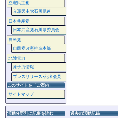
立憲民主党
立憲民主党石川県連
日本共産党
日本共産党石川県委員会
自民党
自民党改憲推進本部
北陸電力
原子力情報
プレスリリース･記者会見
このサイトを「ご案内」
サイトマップ
活動分野別に記事を読む
過去の活動記録