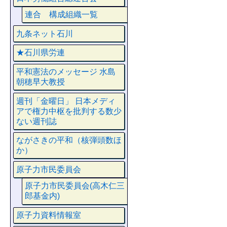
連合 構成組織一覧
九条ネット石川
★石川県労連
平和憲法のメッセージ 水島
朝穂早大教授
週刊「金曜日」 日本メディ
アで権力中枢を批判する数少
ない週刊誌
ながさきの平和（核弾頭数ほ
か）
原子力市民委員会
原子力市民委員会(高木仁三
郎基金内)
原子力資料情報室