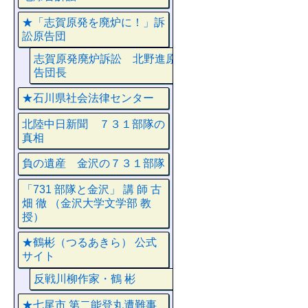
★「志賀原発を廃炉に！」訴
訟原告団
志賀原発廃炉訴訟 北野進原
告団長
★石川県社会法律センター
北陸中日新聞 ７３１部隊の
真相
負の遺産 金沢の７３１部隊
「731 部隊と金沢」 講 師 古
畑 徹 （金沢大学文学部 教
授）
★鶴彬（つるあきら） 公式
サイト
反戦川柳作家・鶴 彬
★七尾市 第二能登丸遭難事