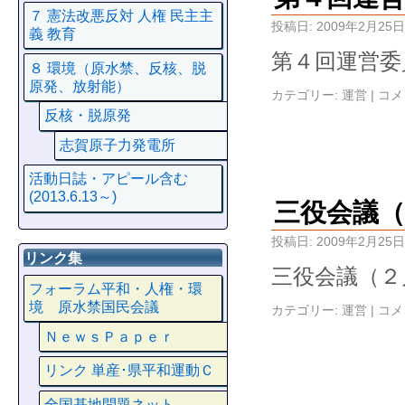
７ 憲法改悪反対 人権 民主主
投稿日:
2009年2月25日
義 教育
第４回運営委
８ 環境（原水禁、反核、脱
原発、放射能）
カテゴリー:
運営
|
コメ
反核・脱原発
志賀原子力発電所
活動日誌・アピール含む
(2013.6.13～)
三役会議（
投稿日:
2009年2月25日
リンク集
三役会議（２
フォーラム平和・人権・環
境 原水禁国民会議
カテゴリー:
運営
|
コメ
ＮｅｗｓＰａｐｅｒ
リンク 単産･県平和運動Ｃ
全国基地問題ネット