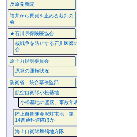
反原発新聞
福井から原発を止める裁判の
会
★石川県保険医協会
核戦争を防止する石川医師の
会
原子力規制委員会
原発の運転状況
防衛省 統合幕僚監部
航空自衛隊小松基地
小松基地の墜落、事故年表
陸上自衛隊金沢駐屯地 第
14普通科連隊ほか
海上自衛隊舞鶴地方隊