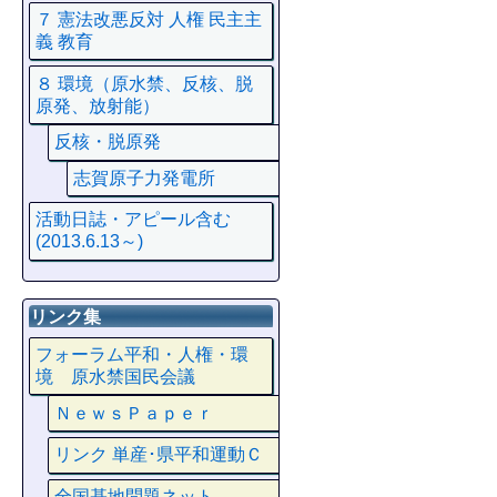
７ 憲法改悪反対 人権 民主主
義 教育
８ 環境（原水禁、反核、脱
原発、放射能）
反核・脱原発
志賀原子力発電所
活動日誌・アピール含む
(2013.6.13～)
リンク集
フォーラム平和・人権・環
境 原水禁国民会議
ＮｅｗｓＰａｐｅｒ
リンク 単産･県平和運動Ｃ
全国基地問題ネット