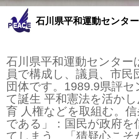
石川県平和運動センター
石川県平和運動センターは
員で構成し、議員、市民
団体です。1989.9県評セ
て誕生 平和憲法を活かし反
育 人権などを取組む。
である」：国民が政府を
てしまう、「猜疑心こそ