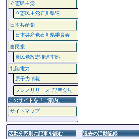
立憲民主党
立憲民主党石川県連
日本共産党
日本共産党石川県委員会
自民党
自民党改憲推進本部
北陸電力
原子力情報
プレスリリース･記者会見
このサイトを「ご案内」
サイトマップ
活動分野別に記事を読む
過去の活動記録