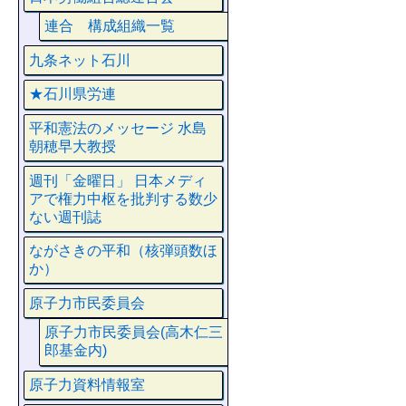
連合 構成組織一覧
九条ネット石川
★石川県労連
平和憲法のメッセージ 水島
朝穂早大教授
週刊「金曜日」 日本メディ
アで権力中枢を批判する数少
ない週刊誌
ながさきの平和（核弾頭数ほ
か）
原子力市民委員会
原子力市民委員会(高木仁三
郎基金内)
原子力資料情報室