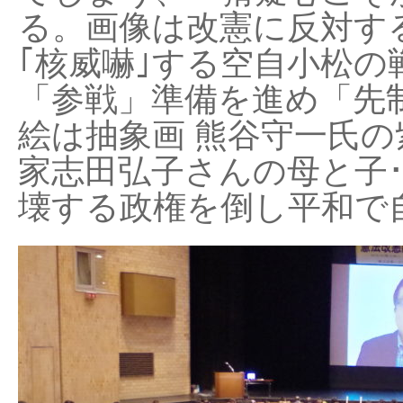
る。画像は改憲に反対する
｢核威嚇｣する空自小松の
「参戦」準備を進め「先
絵は抽象画 熊谷守一氏の
家志田弘子さんの母と子
壊する政権を倒し平和で