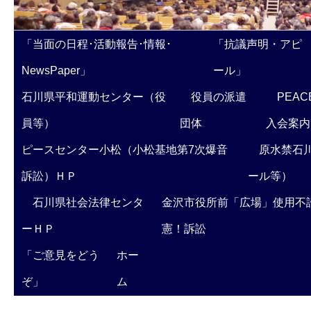
「当面の日程･活動報告･情報･
「抗議声明・アピ
NewsPaper」
ール」
石川県平和運動センター（役
役員の派遣
PEAC
員等）
団体
入会案内
ピースセンター小松（小松基地第7次爆音
原水禁石川
訴訟）ＨＰ
ール等）
石川県社会法律センタ
金沢市役所前「広場」使用不
ーＨＰ
憲！訴訟
「ご意見をどう
ホー
ぞ」
ム