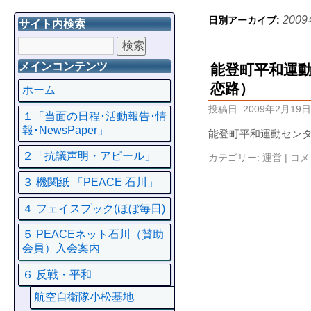
200
日別アーカイブ:
サイト内検索
メインコンテンツ
能登町平和運
恋路）
ホーム
投稿日:
2009年2月19日
１「当面の日程･活動報告･情
報･NewsPaper」
能登町平和運動センタ
２「抗議声明・アピール」
カテゴリー:
運営
|
コメ
３ 機関紙 「PEACE 石川」
４ フェイスプック(ほぼ毎日)
５ PEACEネット石川（賛助
会員）入会案内
６ 反戦・平和
航空自衛隊小松基地