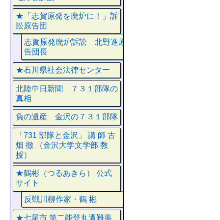
★「志賀原発を廃炉に！」訴
訟原告団
志賀原発廃炉訴訟 北野進原
告団長
★石川県社会法律センター
北陸中日新聞 ７３１部隊の
真相
負の遺産 金沢の７３１部隊
「731 部隊と金沢」 講 師 古
畑 徹 （金沢大学文学部 教
授）
★鶴彬（つるあきら） 公式
サイト
反戦川柳作家・鶴 彬
★七尾市 第二能登丸遭難事