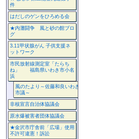
件
はだしのゲンをひろめる会
★内灘闘争 風と砂の館ブロ
グ
3.11甲状腺がん 子供支援ネ
ットワーク
市民放射線測定室「たらち
ね」 福島県いわき市小名
浜
風のたより～佐藤和良いわき
市議～
非核宣言自治体協議会
原水爆被害者団体協議会
★金沢市庁舎前「広場」使用
不許可違憲！訴訟