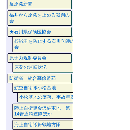
反原発新聞
福井から原発を止める裁判の
会
★石川県保険医協会
核戦争を防止する石川医師の
会
原子力規制委員会
原発の運転状況
防衛省 統合幕僚監部
航空自衛隊小松基地
小松基地の墜落、事故年表
陸上自衛隊金沢駐屯地 第
14普通科連隊ほか
海上自衛隊舞鶴地方隊