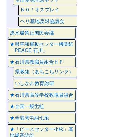
ＮＯ！オスプレイ
ヘリ基地反対協議会
原水爆禁止国民会議
★県平和運動センター機関紙
「PEACE 石川」
★石川県教職員組合ＨＰ
県教組（あちこちリンク）
いしかわ教育総研
★石川県高等学校教職員組合
★全国一般労組
★全港湾労組七尾
★「ピースセンター小松」基
地爆音訴訟