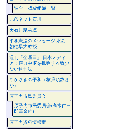
連合 構成組織一覧
九条ネット石川
★石川県労連
平和憲法のメッセージ 水島
朝穂早大教授
週刊「金曜日」 日本メディ
アで権力中枢を批判する数少
ない週刊誌
ながさきの平和（核弾頭数ほ
か）
原子力市民委員会
原子力市民委員会(高木仁三
郎基金内)
原子力資料情報室