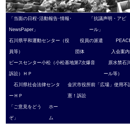
「当面の日程･活動報告･情報･
「抗議声明・アピ
NewsPaper」
ール」
石川県平和運動センター（役
役員の派遣
PEAC
員等）
団体
入会案内
ピースセンター小松（小松基地第7次爆音
原水禁石川
訴訟）ＨＰ
ール等）
石川県社会法律センタ
金沢市役所前「広場」使用不
ーＨＰ
憲！訴訟
「ご意見をどう
ホー
ぞ」
ム