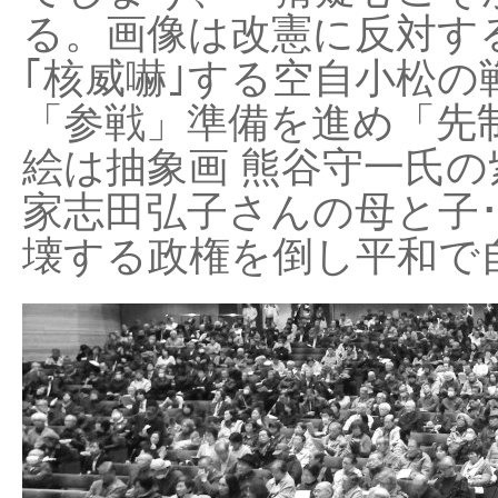
る。画像は改憲に反対する
｢核威嚇｣する空自小松の
「参戦」準備を進め「先
絵は抽象画 熊谷守一氏の
家志田弘子さんの母と子
壊する政権を倒し平和で