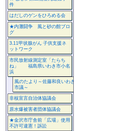
件
はだしのゲンをひろめる会
★内灘闘争 風と砂の館ブロ
グ
3.11甲状腺がん 子供支援ネ
ットワーク
市民放射線測定室「たらち
ね」 福島県いわき市小名
浜
風のたより～佐藤和良いわき
市議～
非核宣言自治体協議会
原水爆被害者団体協議会
★金沢市庁舎前「広場」使用
不許可違憲！訴訟