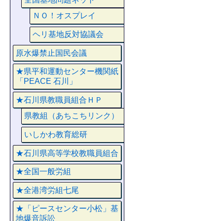
ＮＯ！オスプレイ
ヘリ基地反対協議会
原水爆禁止国民会議
★県平和運動センター機関紙
「PEACE 石川」
★石川県教職員組合ＨＰ
県教組（あちこちリンク）
いしかわ教育総研
★石川県高等学校教職員組合
★全国一般労組
★全港湾労組七尾
★「ピースセンター小松」基
地爆音訴訟