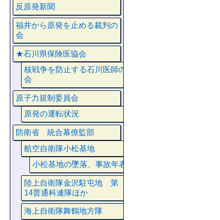
反原発新聞
福井から原発を止める裁判の
会
★石川県保険医協会
核戦争を防止する石川医師の
会
原子力規制委員会
原発の運転状況
防衛省 統合幕僚監部
航空自衛隊小松基地
小松基地の墜落、事故年表
陸上自衛隊金沢駐屯地 第
14普通科連隊ほか
海上自衛隊舞鶴地方隊