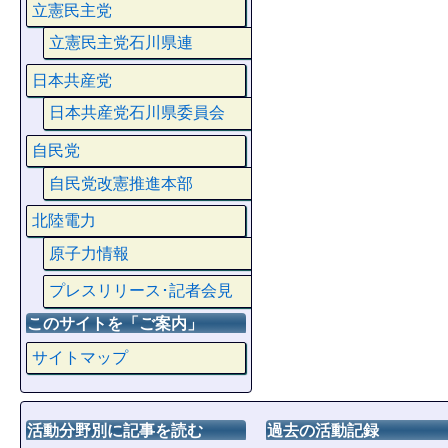
立憲民主党
立憲民主党石川県連
日本共産党
日本共産党石川県委員会
自民党
自民党改憲推進本部
北陸電力
原子力情報
プレスリリース･記者会見
このサイトを「ご案内」
サイトマップ
活動分野別に記事を読む
過去の活動記録