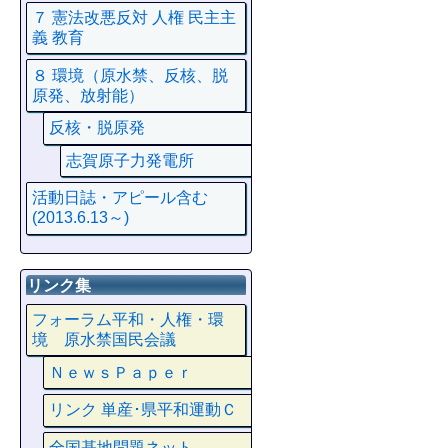
７ 憲法改悪反対 人権 民主主
義 教育
８ 環境（原水禁、反核、脱
原発、放射能）
反核・脱原発
志賀原子力発電所
活動日誌・アピール含む
(2013.6.13～)
リンク集
フォーラム平和・人権・環
境 原水禁国民会議
ＮｅｗｓＰａｐｅｒ
リンク 単産･県平和運動Ｃ
全国基地問題ネット