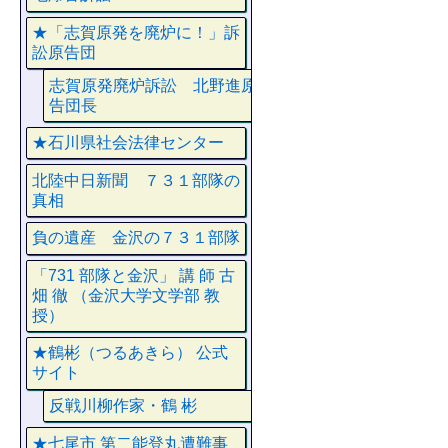
★「志賀原発を廃炉に！」訴
訟原告団
志賀原発廃炉訴訟 北野進原
告団長
★石川県社会法律センター
北陸中日新聞 ７３１部隊の
真相
負の遺産 金沢の７３１部隊
「731 部隊と金沢」 講 師 古
畑 徹 （金沢大学文学部 教
授）
★鶴彬（つるあきら） 公式
サイト
反戦川柳作家・鶴 彬
★七尾市 第二能登丸遭難事