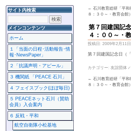
←
石川教育総研「平和
サイト内検索
８：３０～・教育会館
第７回建国記
メインコンテンツ
４：００～・
ホーム
投稿日:
2009年2月11日
１「当面の日程･活動報告･情
第７回建国記念日（
報･NewsPaper」
２「抗議声明・アピール」
カテゴリー:
友誼団体
３ 機関紙 「PEACE 石川」
←
石川教育総研「平和
８：３０～・教育会館
４ フェイスプック(ほぼ毎日)
５ PEACEネット石川（賛助
会員）入会案内
６ 反戦・平和
航空自衛隊小松基地