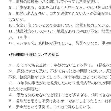
７．事故の規模を小さく想定してやっても意味が無い。
８．仕事がある。参加を広げようと思うなら、やはり休日に
９．能登は老人が多い。自力で避難できない人への対策が無
はないか。
10．安全と信じているので参加しない。北電も努力している
11．地震対策をしっかりと！地震があればやはり不安。地震
い。（４件）
12．マンネリ化、真剣さが薄れている。防災ヘリなど、県や
●原発問題全般についての意見
１． あくまでも安全第一、事故のないことを願う。（原発へ
２． 原発はやはり恐い、不安であり財政の問題ではない。原
不安。核廃棄物ができてしまう。何十年後にはどうなるのか
３． ８年前の事故がなぜ発覚したのか？北電内部の体制が問
れたのは大問題だ。
４． 事故を知らせないなど隠すことが多すぎる。信用できな
５．危険だと思うし不安はあるが、できてしまったものには
６．安全だという前提で、この地で暮らしている。