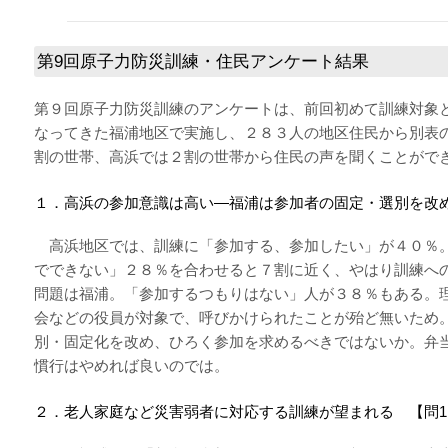
第9回原子力防災訓練・住民アンケート結果
第９回原子力防災訓練のアンケートは、前回初めて訓練対象
なってきた福浦地区で実施し、２８３人の地区住民から別表
割の世帯、高浜では２割の世帯から住民の声を聞くことがで
１．高浜の参加意識は高い―福浦は参加者の固定・選別を改
高浜地区では、訓練に「参加する、参加したい」が４０％
でできない」２８％を合わせると７割に近く、やはり訓練へ
問題は福浦。「参加するつもりはない」人が３８％もある。
会などの役員が対象で、呼びかけられたことが殆ど無いため
別・固定化を改め、ひろく参加を求めるべきではないか。弁
慣行はやめれば良いのでは。
２．老人家庭など災害弱者に対応する訓練が望まれる 【問1