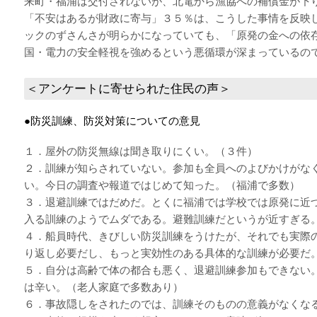
来町・福浦は交付されないが、北電から漁協への補償金が下り
「不安はあるが財政に寄与」３５％は、こうした事情を反映
ックのずさんさが明らかになっていても、「原発の金への依
国・電力の安全軽視を強めるという悪循環が深まっているの
＜アンケートに寄せられた住民の声＞
●防災訓練、防災対策についての意見
１．屋外の防災無線は聞き取りにくい。（３件）
２．訓練が知らされていない。参加も全員へのよびかけがな
い。今日の調査や報道ではじめて知った。（福浦で多数）
３．退避訓練ではだめだ。とくに福浦では学校では原発に近
入る訓練のようでムダである。避難訓練だというが近すぎる
４．船員時代、きびしい防災訓練をうけたが、それでも実際
り返し必要だし、もっと実効性のある具体的な訓練が必要だ
５．自分は高齢で体の都合も悪く、退避訓練参加もできない
は辛い。（老人家庭で多数あり）
６．事故隠しをされたのでは、訓練そのものの意義がなくなる