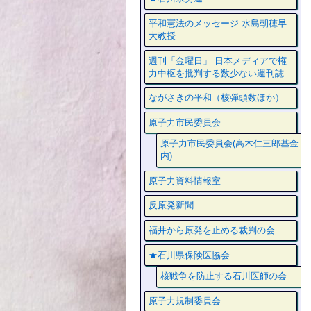
平和憲法のメッセージ 水島朝穂早
大教授
週刊「金曜日」 日本メディアで権
力中枢を批判する数少ない週刊誌
ながさきの平和（核弾頭数ほか）
原子力市民委員会
原子力市民委員会(高木仁三郎基金
内)
原子力資料情報室
反原発新聞
福井から原発を止める裁判の会
★石川県保険医協会
核戦争を防止する石川医師の会
原子力規制委員会