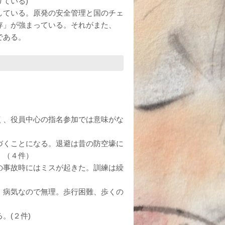
ている)
している。原発の安全管理と国のチェ
存」が強まっている。それがまた、
である。
く、役員中心の指名参加では意味がな
づくことになる。退避は昔の防空壕に
。（４件）
の事故時にはミスが起きた。訓練は繰
。
。病気なので無理。歩行困難、歩くの
。(２件)