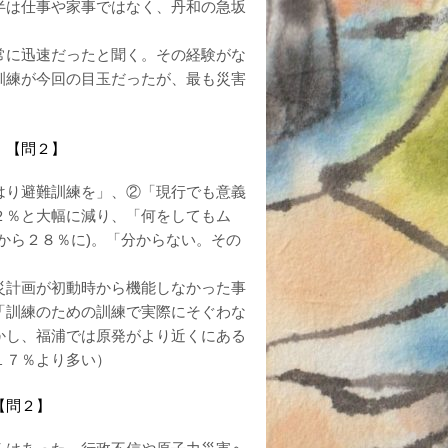
半は仕事や家事ではなく、丹和の急坂
常に迅速だったと聞く。その経験がな
訓練が今回の目玉だったが、最も災害
 【問２】
はり避難訓練を」、②「現行でも意義
２％と大幅に減り、「何をしてもム
から２８％に)。「分からない。その
災計画が初動時から機能しなかった事
「訓練のための訓練で実際にそぐわな
かし、福浦では原発がより近くにある
１７％より多い）
【問２】