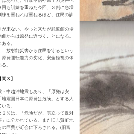
くはあった。行政不信や原子力災害へ
９回も訓練を重ねた今回、３割に急増
訓練を重ねれば重ねるほど、住民の訓
スが来ない、やっと来たが武道館の場
浦側からは原発に近づくことになる。
にある。
く、放射能災害から住民を守るという
。原発運転能力の劣化、安全軽視の体
ある。
【問３】
震・中越沖地震もあり、「原発は安
「地震国日本に原発は危険」とする人
ている。
２２％は、「危険だが、表立って反対
要」に分かれている。また旧志賀町地
の巨費が町会に下ろされる。(旧富