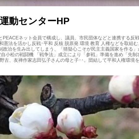
運動センターHP
PEACEネット会員で構成し、議員、市民団体などと連携する反戦・
 平和憲法を活かし反戦･平和 反核 脱原発 環境 教育 人権などを取
制政治を生み出してしまう、「猜疑心こそが民主主義国家を作る」
る空自小松の戦闘機 「戦争法」成立により「参戦」準備を進め「先
辺野古、友禅作家志田弘子さんの母と子･･。団結して平和人権環境