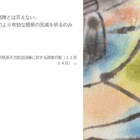
）
危険とは言えない。
のより有効な開発の完成を祈るのみ
川県原子力防災訓練に対する調査行動（１１月
１４日）
→