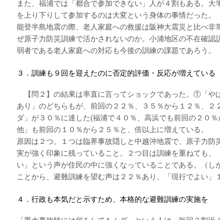
また、福浦では「都合で参加できない」人が４割もある。大
を上り下りして参加するのは大変という身体の事情だった。
能登半島地震の際、老人家庭への救援は阪神大震災と比べ非
ぜ原子力防災訓練で活かされないのか。小浦地区の不在確認
弱者である老人家庭への対応も今後の訓練の課題であろう。
３．訓練も９回を迎えたのに否定的評価・反応が増えている
【問２】の結果は率直に言ってショックであった。①「や
あり」のどちらもが、前回の２２％、３５％から１２％、２
ダ」が３０％に達した(福浦で４０％、高浜でも前回の２０％
他」も前回の１０％から２５％と、倍以上に増えている。
原因は２つ。１つは臨界事故隠しと中越沖地震で、原子力防
実が強く印象に残っていること。２つ目は訓練を重ねても、
い」という声が住民の中に強くなっていることである。（し
ことから、避難訓練を望む声は２２％あり、「現行でよい」
４．行政も本気だと示すため、本格的な避難訓練の実施を 