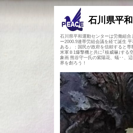
石川県平和
石川県平和運動センターは労働組合と
ー2000.9連帯労組会議を経て誕生
ある」：国民が政府を信頼すると専
米軍Ｂ1爆撃機と共に｢核威嚇｣す
象画 熊谷守一氏の紫陽花、蟻･･、
界を創ろう！