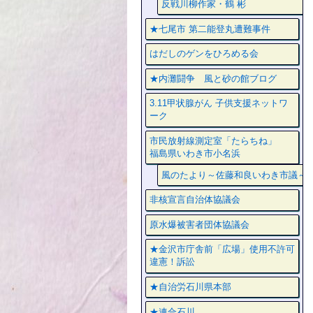
反戦川柳作家・鶴 彬
★七尾市 第二能登丸遭難事件
はだしのゲンをひろめる会
★内灘闘争 風と砂の館ブログ
3.11甲状腺がん 子供支援ネットワ
ーク
市民放射線測定室「たらちね」
福島県いわき市小名浜
風のたより～佐藤和良いわき市議～
非核宣言自治体協議会
原水爆被害者団体協議会
★金沢市庁舎前「広場」使用不許可
違憲！訴訟
★自治労石川県本部
★連合石川