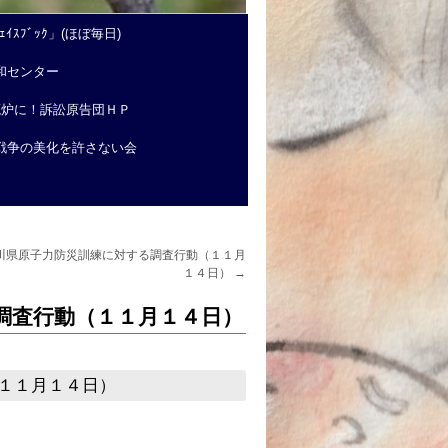
ｲｽﾌﾞｯｸ」(ほぼ毎日)
和センター
廃炉に！訴訟原告団ＨＰ
戦争の美化を許さない会
川県原子力防災訓練に対する調査行動（１１月
１４日）
→
調査行動（１１月１４日）
１１月１４日）