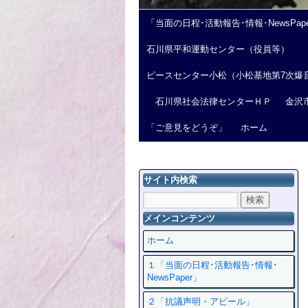
「当面の日程･活動報告･情報･NewsPap
石川県平和運動センター（役員等）
ピースセンター小松（小松基地第7次爆
石川県社会法律センターＨＰ
金沢
「ご意見をどうぞ」
ホーム
サイト内検索
メインコンテンツ
ホーム
１「当面の日程･活動報告･情報･
NewsPaper」
２「抗議声明・アピール」