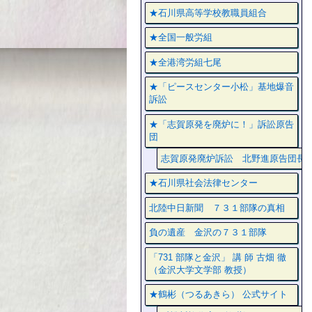
★石川県高等学校教職員組合
★全国一般労組
★全港湾労組七尾
★「ピースセンター小松」基地爆音
訴訟
★「志賀原発を廃炉に！」訴訟原告
団
志賀原発廃炉訴訟 北野進原告団長
★石川県社会法律センター
北陸中日新聞 ７３１部隊の真相
負の遺産 金沢の７３１部隊
「731 部隊と金沢」 講 師 古畑 徹
（金沢大学文学部 教授）
★鶴彬（つるあきら） 公式サイト