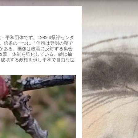
平和団体です。1989.9県評センタ
組む。信条の一つに「信頼は専制の親で
がある。画像は改憲に反対する集会
制攻撃」体制を強化している。絵は抽
を破壊する政権を倒し平和で自由な世