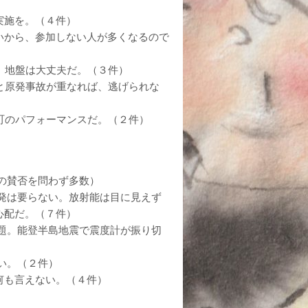
実施を。（４件）
いから、参加しない人が多くなるので
。地盤は大丈夫だ。（３件）
と原発事故が重なれば、逃げられな
町のパフォーマンスだ。（２件）
の賛否を問わず多数）
発は要らない。放射能は目に見えず
心配だ。（７件）
題。能登半島地震で震度計が振り切
い。（２件）
何も言えない。（４件）