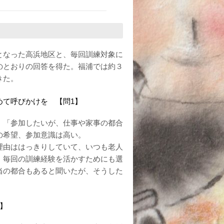
となった高浜地区と、毎回訓練対象に
のとおりの回答を得た。福浦では約３
きた。
めて呼びかけを 【問1】
。「参加したいが、仕事や家事の都合
の希望、参加意識は高い。
理由ははっきりしていて、いつも老人
。毎回の訓練経験を活かすためにも選
当の都合もあると聞いたが、そうした
】