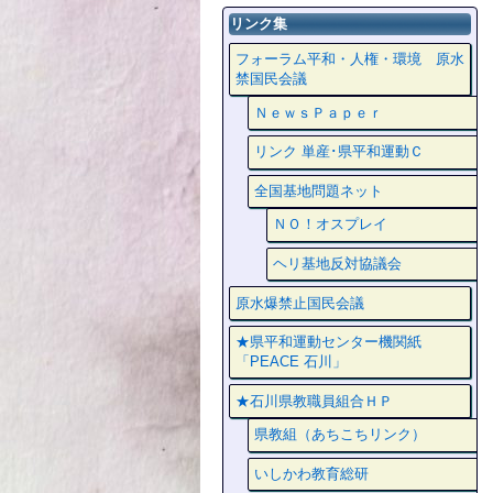
リンク集
フォーラム平和・人権・環境 原水
禁国民会議
ＮｅｗｓＰａｐｅｒ
リンク 単産･県平和運動Ｃ
全国基地問題ネット
ＮＯ！オスプレイ
ヘリ基地反対協議会
原水爆禁止国民会議
★県平和運動センター機関紙
「PEACE 石川」
★石川県教職員組合ＨＰ
県教組（あちこちリンク）
いしかわ教育総研