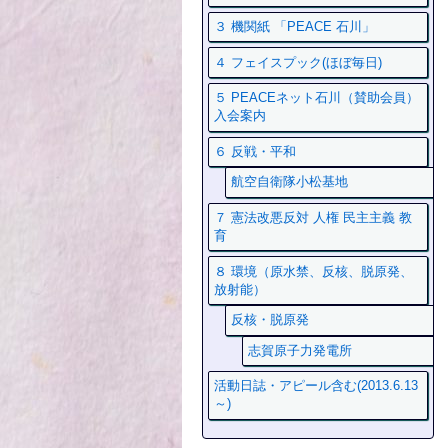
３ 機関紙 「PEACE 石川」
４ フェイスプック(ほぼ毎日)
５ PEACEネット石川（賛助会員）
入会案内
６ 反戦・平和
航空自衛隊小松基地
７ 憲法改悪反対 人権 民主主義 教
育
８ 環境（原水禁、反核、脱原発、
放射能）
反核・脱原発
志賀原子力発電所
活動日誌・アピール含む(2013.6.13
～)