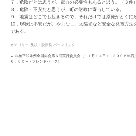
７．危険だとは思うが、電力の必要性もあると思う。（３件
８．危険・不安だと思うが、町の財政に寄与している。
９．地震はどこでも起きるので、それだけでは原発がとくに
10．現状は不安だが、やむなし。太陽光など安全な発電方法
である。
カテゴリー:
反核・脱原発
パーマリンク
←
非核平和条例全国集会第６回実行委員会（１１月１４日１
２００８年石
６：００～・フレンドパーク）