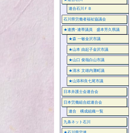
連合石川ＦＢ
石川県労働者福祉協議会
★連携･連帯議員 盛本芳久県議
★森 一敏金沢市議
★山本 由起子金沢市議
★山口 俊哉白山市議
★清水 文雄内灘町議
★山添和良七尾市議
日本弁護士会連合会
日本労働組合総連合会
連合 構成組織一覧
九条ネット石川
★石川県労連