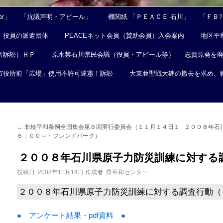
er」
「抗議声明・アピール」
機関紙 「ＰＥＡＣＥ 石川」
「ＦＢﾌｪ
役員の派遣団体
PEACEネット会員（賛助会員）入会案内
地区平
音訴訟）ＨＰ
原水禁石川県民会議（役員・アピール等）
志賀原発を
市役所前「広場」使用不許可違憲！訴訟
大東亜聖戦大碑の撤去を求め、
←
非核平和条例全国集会第６回実行委員会（１１月１４日１
２００８年石
６：００～・フレンドパーク）
２００８年石川県原子力防災訓練に対する
投稿日:
2008年11月14日
作成者:
県平和センター
２００８年石川県原子力防災訓練に対する調査行動（
● アンケート結果・pdf資料 ●