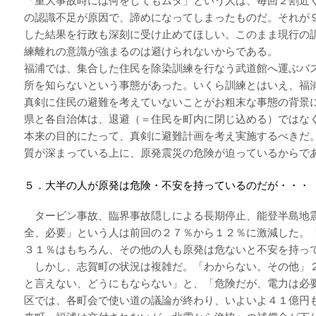
「重大事故時には何をしてもムダ」という人は、毎回２割近
の認識不足が原因で、諦めになってしまったものだ。それが
した結果を行政も深刻に受け止めてほしい。このまま現行の
練離れの意識が強まるのは避けられないからである。
福浦では、集合した住民を除染訓練を行なう武道館へ運ぶバ
所を知らないという事態があった。いくら訓練とはいえ、福
真剣に住民の避難を考えていないことがお粗末な事態の背景
県と各自治体は、退避（＝住民を町内に閉じ込める）ではな
本来の目的にたって、真剣に避難計画を考え実施するべきだ
質が深まっている上に、原発震災の危険が迫っているからで
５．大半の人が原発は危険・不安を持っているのだが・・・
タービン事故、臨界事故隠しによる長期停止、能登半島地
全、必要」という人は前回の２７％から１２％に激減した。
３１％はもちろん、その他の人も原発は危ないと不安を持っ
しかし、志賀町の状況は複雑だ。「わからない。その他」
と言えない、どうにもならない」と、「危険だが、電力は必
区では、各町会で使い道の議論が終わり、いよいよ４１億円も