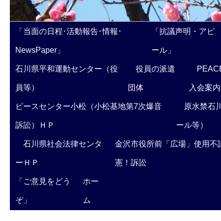
「当面の日程･活動報告･情報･
「抗議声明・アピ
NewsPaper」
ール」
石川県平和運動センター（役
役員の派遣
PEAC
員等）
団体
入会案内
ピースセンター小松（小松基地第7次爆音
原水禁石川
訴訟）ＨＰ
ール等）
石川県社会法律センタ
金沢市役所前「広場」使用不
ーＨＰ
憲！訴訟
「ご意見をどう
ホー
ぞ」
ム