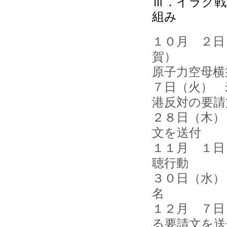
Ⅲ．イラク戦
組み
１０月 ２日
賀）
原子力空母横
７日（火） 
港反対の要請
２８日（木）
文を送付
１１月 １日
聴行動
３０日（水）
名 ４
１２月 ７日
る要請文を送