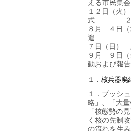
える市民集会
１２日（火）
式 ２
８月 ４日
遣
７日（日）
９月 ９日（
動および報告
１．核兵器廃
１．ブッシュ
略」、「大量
「核態勢の見
く核の先制攻
の流れを生み