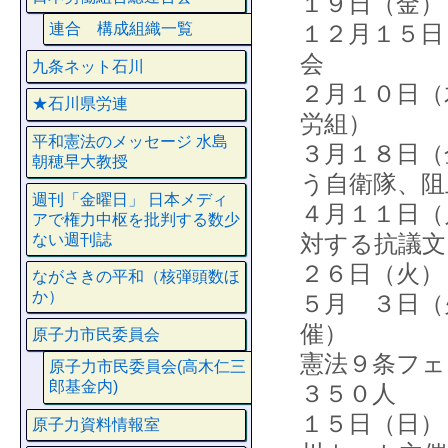
１９日（金）
１２月１５日
連合 構成組織一覧
会
九条ネット石川
２月１０日（
★石川県労連
労組）
平和憲法のメッセージ 水島
３月１８日（
朝穂早大教授
う自衛隊、阻
週刊「金曜日」 日本メディ
４月１１日（
アで権力中枢を批判する数少
対する抗議文
ない週刊誌
２６日（火）
ながさきの平和（核弾頭数ほ
か）
５月 ３日（
催）
原子力市民委員会
憲法９条フ
原子力市民委員会(高木仁三
郎基金内)
３５０人
１５日（日）
原子力資料情報室