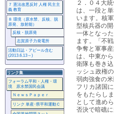
２．０４大統
７ 憲法改悪反対 人権 民主主
は、一段と単
義 教育
います。核軍
８ 環境（原水禁、反核、脱
原発、放射能）
型核兵器の開
一体となった
反核・脱原発
ます。「不戦
志賀原子力発電所
争奪と軍事産
活動日誌・アピール含む
は、中東から
(2013.6.13～)
衛隊も巻き込
ッシュ政権の
リンク集
弱肉強食の米
フォーラム平和・人権・環
フリカ諸国に
境 原水禁国民会議
をもたらしま
ＮｅｗｓＰａｐｅｒ
として進めら
リンク 単産･県平和運動Ｃ
否決で暗礁に
全国基地問題ネット