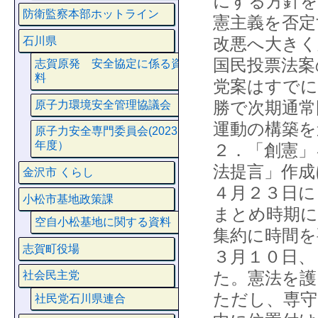
にする方針を
防衛監察本部ホットライン
憲主義を否定
改悪へ大きく
石川県
国民投票法案
志賀原発 安全協定に係る資
料
党案はすでに
勝で次期通常
原子力環境安全管理協議会
運動の構築
原子力安全専門委員会(2023
年度）
２．「創憲」
法提言」作成
金沢市 くらし
４月２３日に
小松市基地政策課
まとめ時期に
空自小松基地に関する資料
集約に時間を
志賀町役場
３月１０日、
た。憲法を護
社会民主党
ただし、専守
社民党石川県連合