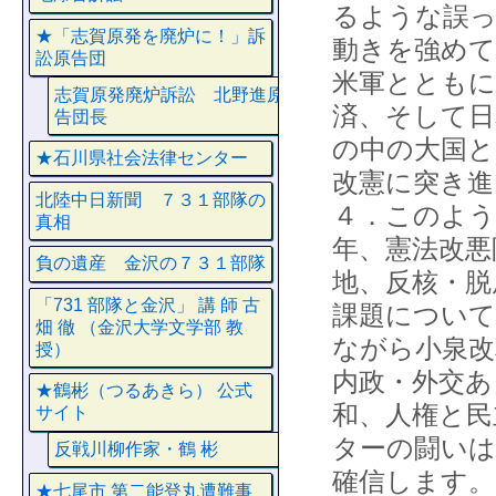
るような誤っ
★「志賀原発を廃炉に！」訴
動きを強め
訟原告団
米軍とともに
志賀原発廃炉訴訟 北野進原
済、そして日
告団長
の中の大国と
★石川県社会法律センター
改憲に突き進
北陸中日新聞 ７３１部隊の
４．このよう
真相
年、憲法改悪
負の遺産 金沢の７３１部隊
地、反核・脱
「731 部隊と金沢」 講 師 古
課題について
畑 徹 （金沢大学文学部 教
ながら小泉
授）
内政・外交あ
★鶴彬（つるあきら） 公式
和、人権と民
サイト
ターの闘いは
反戦川柳作家・鶴 彬
確信します。
★七尾市 第二能登丸遭難事