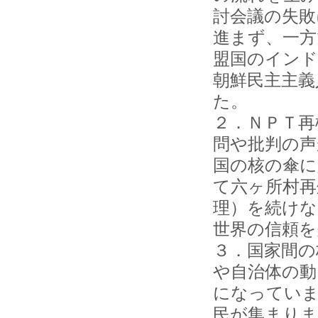
討会議の失敗
進まず、一方
盟国のイン
朝鮮民主主義
た。
２．ＮＰＴ再
問や批判の声
国の核の傘に
て六ヶ所村再
理）を続けな
世界の信頼を
３．国家間の
や自治体の動
になっていま
民が集まりま