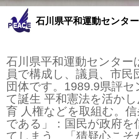
石川県平和運動センター
石川県平和運動センターは
員で構成し、議員、市民
団体です。1989.9県評セ
て誕生 平和憲法を活かし反
育 人権などを取組む。
である」：国民が政府を
てしまう、「猜疑心こそ