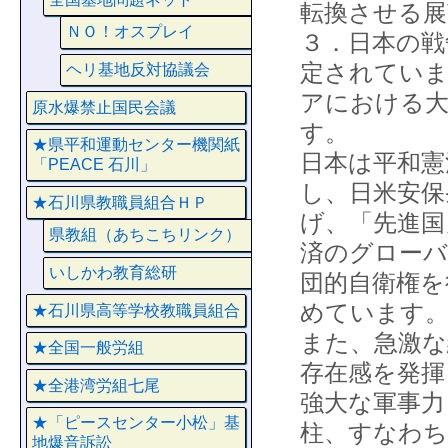
転換させる展
ＮＯ！オスプレイ
３．日本の戦
定されていま
ヘリ基地反対協議会
アにおける大
原水爆禁止国民会議
す。
★県平和運動センター機関紙
日本は平和憲
「PEACE 石川」
し、日米安保
★石川県教職員組合ＨＰ
げ、「先進国
県教組（あちこちリンク）
済のグローバ
いしかわ教育総研
団的自衛権を
めています
★石川県高等学校教職員組合
また、急激な
★全国一般労組
存在感を発揮
★全港湾労組七尾
強大な軍事力
★「ピースセンター小松」基
柱、すなわち
地爆音訴訟