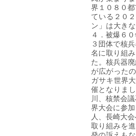
界１０８０都
ている２０２
ン」は大きな
４．被爆６０
３団体で核兵
名に取り組み
た。核兵器廃
が広がった
ガサキ世界大
催となりまし
川、核禁会議
界大会に参加
人、長崎大会
取り組みを進
発の訴えもな