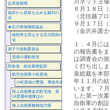
川ネット主催
反原発新聞
６月１８日（
福井から原発を止める裁判の
（北信越ブロ
会
９月１７日（
★石川県保険医協会
（金沢弁護士
核戦争を防止する石川医師の
会
１．４月には
原子力規制委員会
の報告書をま
原発の運転状況
は調査会の規
く打ち出しま
防衛省 統合幕僚監部
泉総裁を本部
航空自衛隊小松基地
年１１月の結
小松基地の墜落、事故年表
います、７月
陸上自衛隊金沢駐屯地 第
した第一次案
14普通科連隊ほか
自衛軍の創設
海上自衛隊舞鶴地方隊