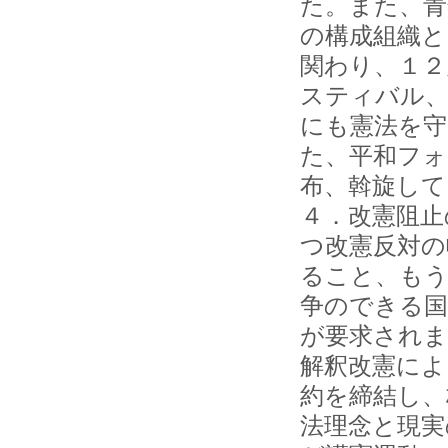
た。また、青
の構成組織と
関わり、１２
スティバル、
にも憲法を守
た、平和フォ
布、斡旋して
４．改憲阻止
つ改憲反対の
ること、もう
争のできる国
が要求されま
解釈改憲によ
約を締結し、
法理念と現実