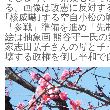
る。画像は改憲に反対する
｢核威嚇｣する空自小松の
「参戦」準備を進め「先
絵は抽象画 熊谷守一氏の
家志田弘子さんの母と子
壊する政権を倒し平和で