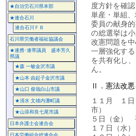
度方針を確認
★自治労石川県本部
単産・単組、
★連合石川
委員の献身的
連合石川ＦＢ
の総選挙は小
石川県労働者福祉協議会
改憲問題を中
一層強化する
★連携･連帯議員 盛本芳久
県議
を共有化し
★森 一敏金沢市議
ん。
★山本 由起子金沢市議
Ⅱ．憲法改悪
★山口 俊哉白山市議
１１月 １日
★清水 文雄内灘町議
市）
★山添和良七尾市議
５日（金） 
日本弁護士会連合会
１７日（水）
日本労働組合総連合会