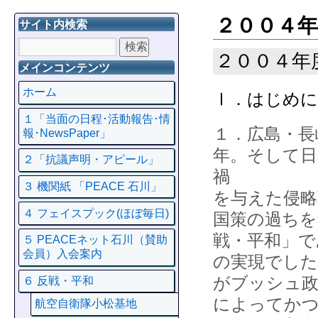
２００４年
サイト内検索
２００４年
メインコンテンツ
ホーム
Ⅰ．はじめに
１「当面の日程･活動報告･情
１．広島・長
報･NewsPaper」
年。そして日
２「抗議声明・アピール」
禍
３ 機関紙 「PEACE 石川」
を与えた侵略
４ フェイスプック(ほぼ毎日)
国策の過ちを
戦・平和」で
５ PEACEネット石川（賛助
会員）入会案内
の実現でした
がブッシュ政
６ 反戦・平和
によってか
航空自衛隊小松基地