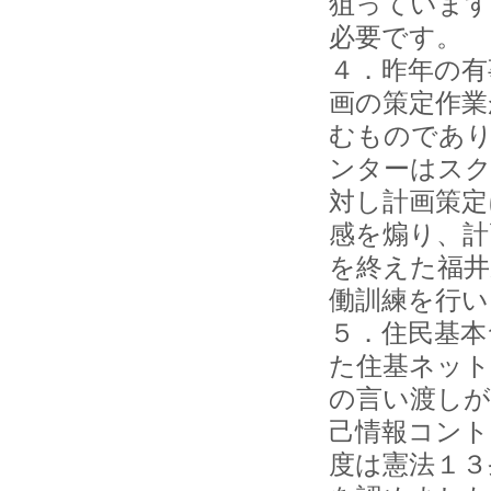
狙っています
必要です。
４．昨年の有
画の策定作業
むものであ
ンターはスク
対し計画策定
感を煽り、計
を終えた福井
働訓練を行い
５．住民基本
た住基ネット
の言い渡しが
己情報コント
度は憲法１３