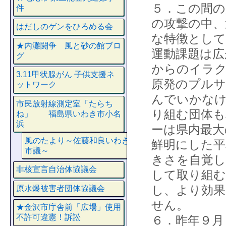
５．この間の
件
の攻撃の中、
はだしのゲンをひろめる会
な特徴として
★内灘闘争 風と砂の館ブロ
運動課題は広
グ
からのイラク
3.11甲状腺がん 子供支援ネ
原発のプルサ
ットワーク
んでいかなけ
市民放射線測定室「たらち
り組む団体も
ね」 福島県いわき市小名
浜
ーは県内最大
風のたより～佐藤和良いわき
鮮明にした平
市議～
きさを自覚し
非核宣言自治体協議会
して取り組む
し、より効果
原水爆被害者団体協議会
せん。
★金沢市庁舎前「広場」使用
不許可違憲！訴訟
６．昨年９月