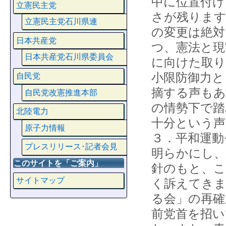
中に位置付け
立憲民主党
さが残ります
立憲民主党石川県連
の変更は絶対
日本共産党
つ、憲法と現
日本共産党石川県委員会
に向けた取り
小限防御力と
自民党
摘する声もあ
自民党改憲推進本部
の情勢下で踏
北陸電力
十分という声
原子力情報
３．平和運動
プレスリリース･記者会見
明らかにし、
このサイトを「ご案内」
針のもと、こ
サイトマップ
く訴えてきま
る会」の再確
前党首を招い