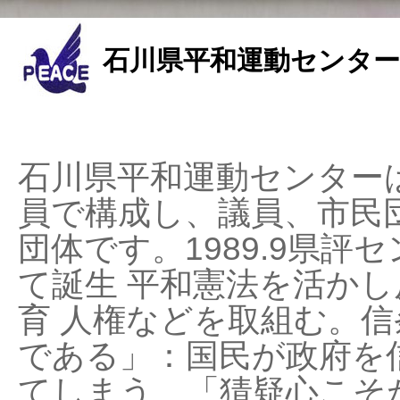
石川県平和運動センター
石川県平和運動センターは
員で構成し、議員、市民
団体です。1989.9県評セ
て誕生 平和憲法を活かし反
育 人権などを取組む。
である」：国民が政府を
てしまう、「猜疑心こそ