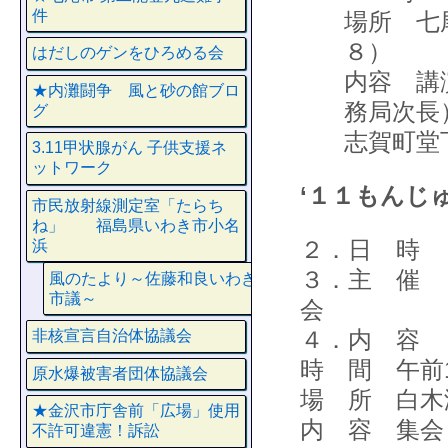
件
場所 七
８）
はだしのゲンをひろめる会
内容 講
★内灘闘争 風と砂の館ブロ
務局次長
グ
志賀町堂
3.11甲状腺がん 子供支援ネ
ットワーク
‘１１もんじ
市民放射線測定室「たらち
ね」 福島県いわき市小名
２．日 時 
浜
３．主 催 
風のたより～佐藤和良いわき
市議～
会
４．内 容 
非核宣言自治体協議会
時 間 午前1
原水爆被害者団体協議会
場 所 白木
★金沢市庁舎前「広場」使用
内 容 集会
不許可違憲！訴訟