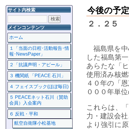
今後の予
サイト内検索
２．２５ 
メインコンテンツ
ホーム
福島県を中
１「当面の日程･活動報告･情
報･NewsPaper」
した福島第一
あらたな「ヒ
２「抗議声明・アピール」
使用済み核燃
３ 機関紙 「PEACE 石川」
４０年の「恩
４ フェイスプック(ほぼ毎日)
０００年単位
５ PEACEネット石川（賛助
会員）入会案内
これらは、「
６ 反戦・平和
力・建設会社
より強引に原
航空自衛隊小松基地