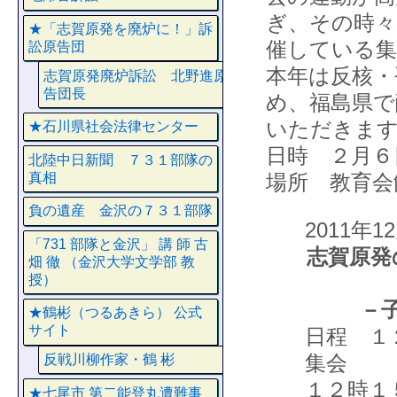
ぎ、その時々
★「志賀原発を廃炉に！」訴
催している集
訟原告団
本年は反核・
志賀原発廃炉訴訟 北野進原
告団長
め、福島県で
いただきま
★石川県社会法律センター
日時 ２月６
北陸中日新聞 ７３１部隊の
真相
場所 教育会
負の遺産 金沢の７３１部隊
2011年
「731 部隊と金沢」 講 師 古
志賀原発
畑 徹 （金沢大学文学部 教
授）
－
★鶴彬（つるあきら） 公式
サイト
日程 １
集会
反戦川柳作家・鶴 彬
１２時１
★七尾市 第二能登丸遭難事