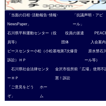
「当面の日程･活動報告･情報･
「抗議声明・アピ
NewsPaper」
ール」
石川県平和運動センター（役
役員の派遣
PEAC
員等）
団体
入会案内
ピースセンター小松（小松基地第7次爆音
原水禁石川
訴訟）ＨＰ
ール等）
石川県社会法律センタ
金沢市役所前「広場」使用不
ーＨＰ
憲！訴訟
「ご意見をどう
ホー
ぞ」
ム