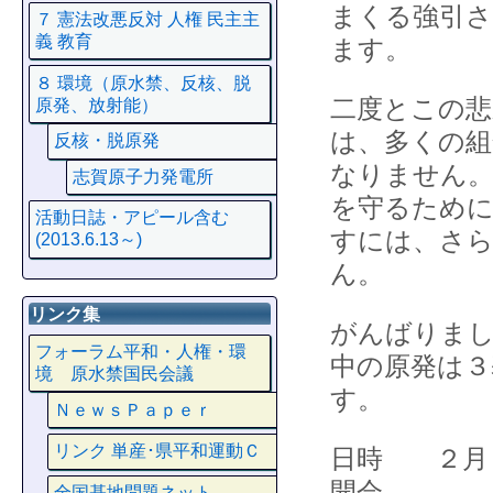
まくる強引さ
７ 憲法改悪反対 人権 民主主
義 教育
ます。
８ 環境（原水禁、反核、脱
二度とこの
原発、放射能）
は、多くの組
反核・脱原発
なりません。
志賀原子力発電所
を守るため
活動日誌・アピール含む
すには、さ
(2013.6.13～)
ん。
リンク集
がんばりまし
フォーラム平和・人権・環
中の原発は３
境 原水禁国民会議
す。
ＮｅｗｓＰａｐｅｒ
リンク 単産･県平和運動Ｃ
日時 ２月
開会
全国基地問題ネット