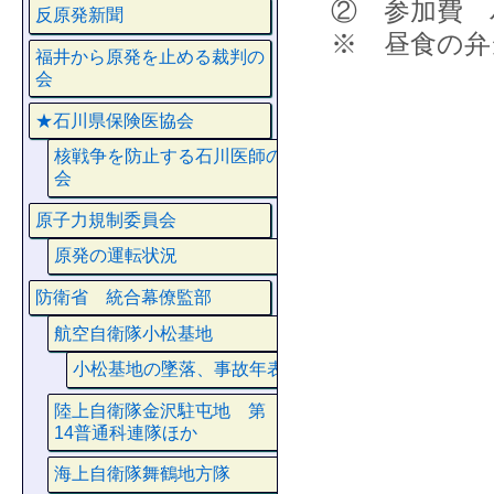
② 参加費
反原発新聞
※ 昼食の弁
福井から原発を止める裁判の
会
★石川県保険医協会
核戦争を防止する石川医師の
会
原子力規制委員会
原発の運転状況
防衛省 統合幕僚監部
航空自衛隊小松基地
小松基地の墜落、事故年表
陸上自衛隊金沢駐屯地 第
14普通科連隊ほか
海上自衛隊舞鶴地方隊