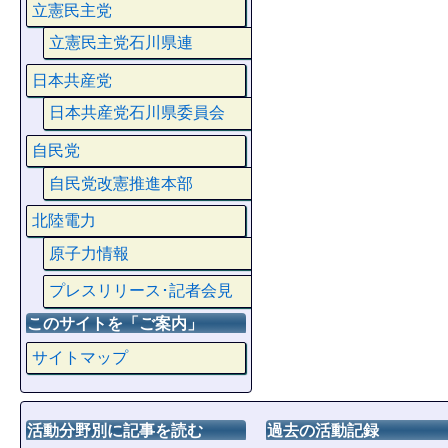
立憲民主党
立憲民主党石川県連
日本共産党
日本共産党石川県委員会
自民党
自民党改憲推進本部
北陸電力
原子力情報
プレスリリース･記者会見
このサイトを「ご案内」
サイトマップ
活動分野別に記事を読む
過去の活動記録