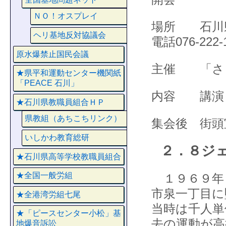
ＮＯ！オスプレイ
場所 石川県
ヘリ基地反対協議会
電話076-222-
原水爆禁止国民会議
主催 「さ
★県平和運動センター機関紙
「PEACE 石川」
内容 講演
★石川県教職員組合ＨＰ
県教組（あちこちリンク）
集会後 街頭
いしかわ教育総研
２．８ジ
★石川県高等学校教職員組合
★全国一般労組
１９６９年２
市泉一丁目に
★全港湾労組七尾
当時は千人単
★「ピースセンター小松」基
去の運動が高
地爆音訴訟