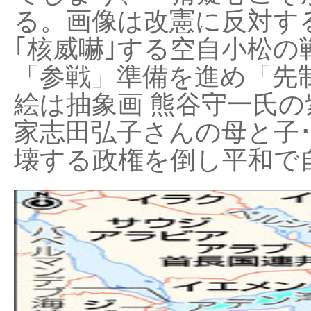
る。画像は改憲に反対する
｢核威嚇｣する空自小松の
「参戦」準備を進め「先
絵は抽象画 熊谷守一氏の
家志田弘子さんの母と子
壊する政権を倒し平和で