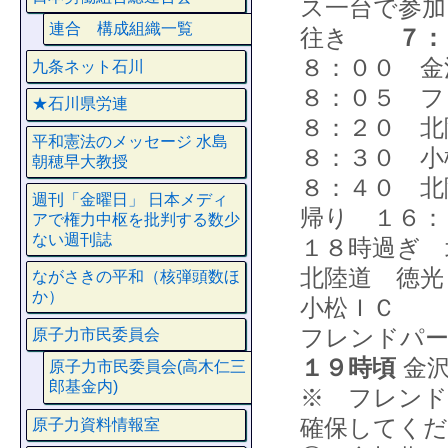
ス一台で参加
連合 構成組織一覧
往き
７：
８：００ 金
九条ネット石川
８：０５ フ
★石川県労連
８：２０ 北
平和憲法のメッセージ 水島
８：３０ 小
朝穂早大教授
８：４０ 北
週刊「金曜日」 日本メディ
帰り １６：
アで権力中枢を批判する数少
ない週刊誌
１８時過ぎ 
北陸道 徳光
ながさきの平和（核弾頭数ほ
か）
小松ＩＣ
フレンドパ
原子力市民委員会
１９時頃
金沢
原子力市民委員会(高木仁三
郎基金内)
※ フレンド
確保してくだ
原子力資料情報室