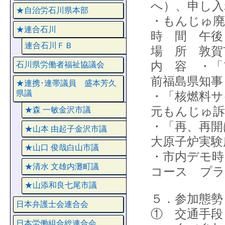
へ）、申し入
★自治労石川県本部
・もんじゅ廃
★連合石川
時 間 午後
連合石川ＦＢ
場 所 敦賀
内 容 ・「
石川県労働者福祉協議会
前福島県知
★連携･連帯議員 盛本芳久
県議
・「核燃料サ
元もんじゅ
★森 一敏金沢市議
・「再、再開
★山本 由起子金沢市議
大原子炉実
★山口 俊哉白山市議
・市内デモ時
★清水 文雄内灘町議
コース プラ
★山添和良七尾市議
５．参加態勢
日本弁護士会連合会
① 交通手段
日本労働組合総連合会