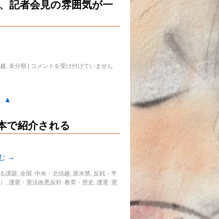
、記者会見の雰囲気が一
信越
,
未分類
|
コメントを受け付けていません
。▲
が本で紹介される
む
→
る課題
,
全国･中央・北信越
,
原水禁
,
反戦・平
染）
,
護憲・憲法改悪反対･教育・歴史
,
護憲･憲