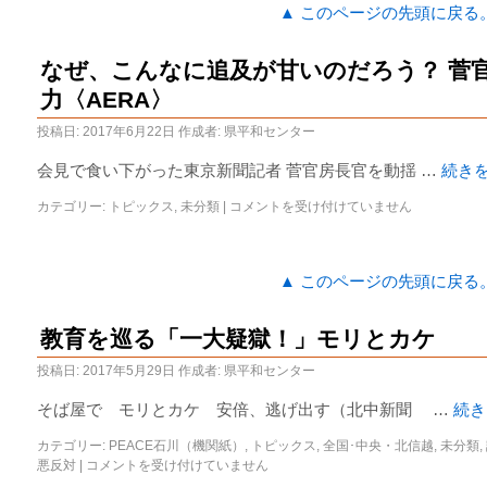
▲ このページの先頭に戻る
なぜ、こんなに追及が甘いのだろう？ 菅
力〈AERA〉
投稿日:
2017年6月22日
作成者:
県平和センター
会見で食い下がった東京新聞記者 菅官房長官を動揺 …
続き
カテゴリー:
トピックス
,
未分類
|
コメントを受け付けていません
▲ このページの先頭に戻る
教育を巡る「一大疑獄！」モリとカケ
投稿日:
2017年5月29日
作成者:
県平和センター
そば屋で モリとカケ 安倍、逃げ出す（北中新聞 …
続
カテゴリー:
PEACE石川（機関紙）
,
トピックス
,
全国･中央・北信越
,
未分類
,
悪反対
|
コメントを受け付けていません