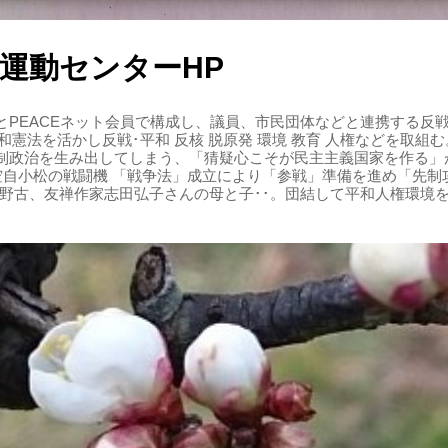
運動センターHP
PEACEネット会員で構成し、議員、市民団体などと連携する反戦・
 平和憲法を活かし反戦･平和 反核 脱原発 環境 教育 人権などを取
制政治を生み出してしまう、「猜疑心こそが民主主義国家を作る」
る空自小松の戦闘機 「戦争法」成立により「参戦」準備を進め「先
辺野古、友禅作家志田弘子さんの母と子･･。団結して平和人権環境