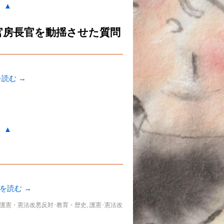
。▲
官房長官を動揺させた質問
を読む
→
。▲
きを読む
→
護憲・憲法改悪反対･教育・歴史
,
護憲･憲法改