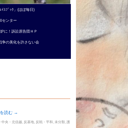
ｲｽﾌﾞｯｸ」(ほぼ毎日)
和センター
廃炉に！訴訟原告団ＨＰ
戦争の美化を許さない会
きを読む
→
･中央・北信越
,
反基地
,
反戦・平和
,
未分類
,
護