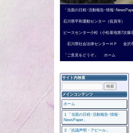
「当面の日程･活動報告･情報･NewsPap
石川県平和運動センター（役員等）
ピースセンター小松（小松基地第7次爆
石川県社会法律センターＨＰ
金沢
「ご意見をどうぞ」
ホーム
サイト内検索
メインコンテンツ
ホーム
１「当面の日程･活動報告･情報･
NewsPaper」
２「抗議声明・アピール」