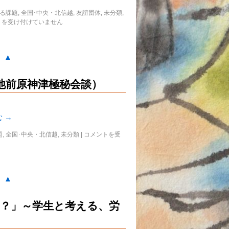
る課題
,
全国･中央・北信越
,
友誼団体
,
未分類
,
トを受け付けていません
。▲
池前原神津極秘会談）
む
→
題
,
全国･中央・北信越
,
未分類
|
コメントを受
。▲
？」～学生と考える、労