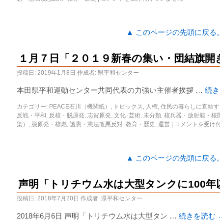
▲ このページの先頭に戻る
１月７日「２０１９新春の集い・団結旗開
投稿日:
2019年1月8日
作成者:
県平和センター
本田県平和運動センター共同代表の力強い主催者挨拶 …
続
カテゴリー:
PEACE石川（機関紙）
,
トピックス
,
人権
,
住民の暮らしに直結す
反戦・平和
,
反核・脱原発
,
志賀原発
,
文化･芸術
,
未分類
,
核兵器・放射能・核
染）
,
脱原発・核燃
,
護憲・憲法改悪反対･教育・歴史
,
運営
|
コメントを受け
▲ このページの先頭に戻る
声明「トリチウム水は大型タンクに100年
投稿日:
2018年7月20日
作成者:
県平和センター
2018年6月6日 声明「トリチウム水は大型タン …
続きを読む