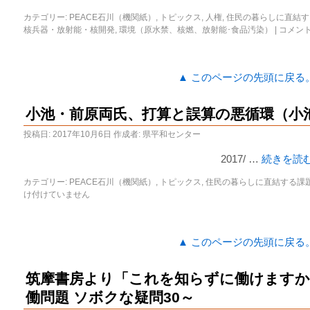
カテゴリー:
PEACE石川（機関紙）
,
トピックス
,
人権
,
住民の暮らしに直結す
核兵器・放射能・核開発
,
環境（原水禁、核燃、放射能･食品汚染）
|
コメン
▲ このページの先頭に戻る
小池・前原両氏、打算と誤算の悪循環（小
投稿日:
2017年10月6日
作成者:
県平和センター
2017/ …
続きを読
カテゴリー:
PEACE石川（機関紙）
,
トピックス
,
住民の暮らしに直結する課
け付けていません
▲ このページの先頭に戻る
筑摩書房より「これを知らずに働けますか
働問題 ソボクな疑問30～