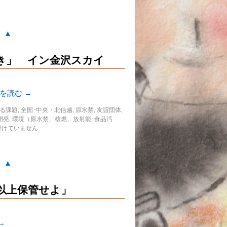
。▲
き」 イン金沢スカイ
きを読む
→
る課題
,
全国･中央・北信越
,
原水禁
,
友誼団体
,
開発
,
環境（原水禁、核燃、放射能･食品汚
付けていません
。▲
以上保管せよ」
→