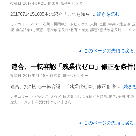
投稿日:
2017年8月2日
作成者:
県平和センター
20170714151605本の紹介「これを知ら …
続きを読む
→
カテゴリー:
PEACE石川（機関紙）
,
トピックス
,
人権
,
全国･中央・北信越
,
反
能･食品汚染）
,
護憲・憲法改悪反対･教育・歴史
,
護憲･憲法改悪反対
|
コメン
▲ このページの先頭に戻る
連合、一転容認「残業代ゼロ」修正を条件
投稿日:
2017年7月18日
作成者:
県平和センター
連合、批判から一転容認 「残業代ゼロ」修正を 条 …
続き
カテゴリー:
トピックス
,
人権
,
住民の暮らしに直結する課題
,
備考
,
全国･中央
歴史
|
コメントを受け付けていません
▲ このページの先頭に戻る