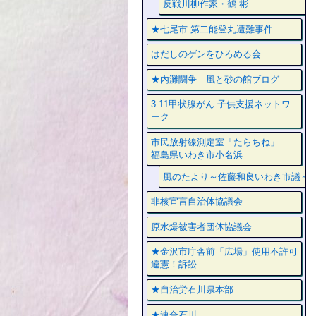
反戦川柳作家・鶴 彬
★七尾市 第二能登丸遭難事件
はだしのゲンをひろめる会
★内灘闘争 風と砂の館ブログ
3.11甲状腺がん 子供支援ネットワ
ーク
市民放射線測定室「たらちね」
福島県いわき市小名浜
風のたより～佐藤和良いわき市議～
非核宣言自治体協議会
原水爆被害者団体協議会
★金沢市庁舎前「広場」使用不許可
違憲！訴訟
★自治労石川県本部
★連合石川