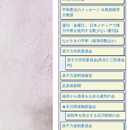
平和憲法のメッセージ 水島朝穂早
大教授
週刊「金曜日」 日本メディアで権
力中枢を批判する数少ない週刊誌
ながさきの平和（核弾頭数ほか）
原子力市民委員会
原子力市民委員会(高木仁三郎基金
内)
原子力資料情報室
反原発新聞
福井から原発を止める裁判の会
★石川県保険医協会
核戦争を防止する石川医師の会
原子力規制委員会