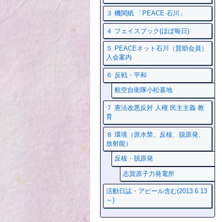
３ 機関紙 「PEACE 石川」
４ フェイスプック(ほぼ毎日)
５ PEACEネット石川（賛助会員）
入会案内
６ 反戦・平和
航空自衛隊小松基地
７ 憲法改悪反対 人権 民主主義 教
育
８ 環境（原水禁、反核、脱原発、
放射能）
反核・脱原発
志賀原子力発電所
活動日誌・アピール含む(2013.6.13
～)