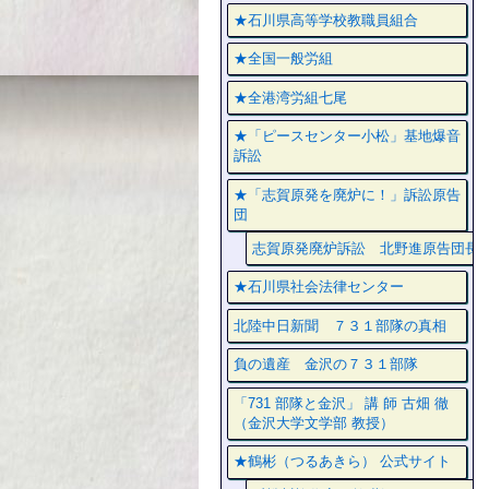
★石川県高等学校教職員組合
★全国一般労組
★全港湾労組七尾
★「ピースセンター小松」基地爆音
訴訟
★「志賀原発を廃炉に！」訴訟原告
団
志賀原発廃炉訴訟 北野進原告団長
★石川県社会法律センター
北陸中日新聞 ７３１部隊の真相
負の遺産 金沢の７３１部隊
「731 部隊と金沢」 講 師 古畑 徹
（金沢大学文学部 教授）
★鶴彬（つるあきら） 公式サイト