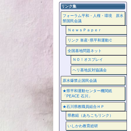
リンク集
フォーラム平和・人権・環境 原水
禁国民会議
ＮｅｗｓＰａｐｅｒ
リンク 単産･県平和運動Ｃ
全国基地問題ネット
ＮＯ！オスプレイ
ヘリ基地反対協議会
原水爆禁止国民会議
★県平和運動センター機関紙
「PEACE 石川」
★石川県教職員組合ＨＰ
県教組（あちこちリンク）
いしかわ教育総研