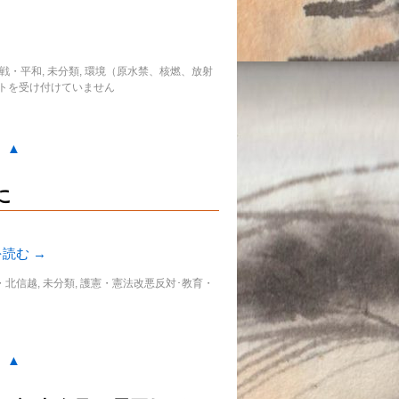
戦・平和
,
未分類
,
環境（原水禁、核燃、放射
トを受け付けていません
。▲
に
を読む
→
・北信越
,
未分類
,
護憲・憲法改悪反対･教育・
。▲