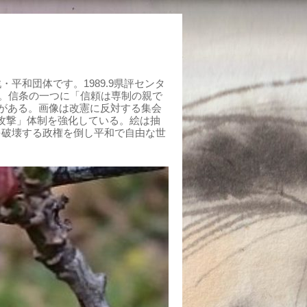
平和団体です。1989.9県評センタ
組む。信条の一つに「信頼は専制の親で
がある。画像は改憲に反対する集会
制攻撃」体制を強化している。絵は抽
を破壊する政権を倒し平和で自由な世