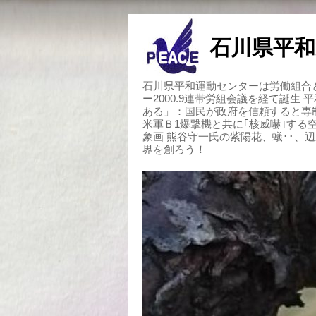
石川県平和
石川県平和運動センターは労働組合と
ー2000.9連帯労組会議を経て誕生
ある」：国民が政府を信頼すると専
米軍Ｂ1爆撃機と共に｢核威嚇｣す
象画 熊谷守一氏の紫陽花、蟻･･、
界を創ろう！