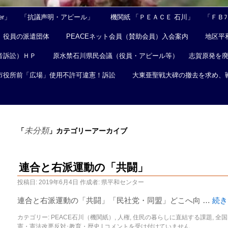
er」
「抗議声明・アピール」
機関紙 「ＰＥＡＣＥ 石川」
「ＦＢﾌｪ
役員の派遣団体
PEACEネット会員（賛助会員）入会案内
地区平
音訴訟）ＨＰ
原水禁石川県民会議（役員・アピール等）
志賀原発を
市役所前「広場」使用不許可違憲！訴訟
大東亜聖戦大碑の撤去を求め、
未分類
「
」カテゴリーアーカイブ
連合と右派運動の「共闘」
投稿日:
2019年6月4日
作成者:
県平和センター
連合と右派運動の「共闘」「民社党・同盟」どこへ向 …
続
カテゴリー:
PEACE石川（機関紙）
,
人権
,
住民の暮らしに直結する課題
,
全国
憲・憲法改悪反対･教育・歴史
|
コメントを受け付けていません