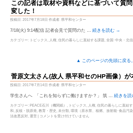
この記者は取材や資料などに基づいて質問
変した！
投稿日:
2017年7月18日
作成者:
県平和センター
7/18(火) 9:14配信 記者会見で質問のた …
続きを読む
→
カテゴリー:
トピックス
,
人権
,
住民の暮らしに直結する課題
,
全国･中央・北
▲ このページの先頭に戻る
菅原文太さん(故人 県平和セのHP画像）
投稿日:
2017年7月14日
作成者:
県平和センター
学生さんへ 「これを知らずに働けますか？」 筑 …
続きを読
カテゴリー:
PEACE石川（機関紙）
,
トピックス
,
人権
,
住民の暮らしに直結す
和
,
反核・脱原発
,
教育・歴史
,
未分類
,
環境（原水禁、核燃、放射能･食品汚
法改悪反対
,
運営
|
コメントを受け付けていません