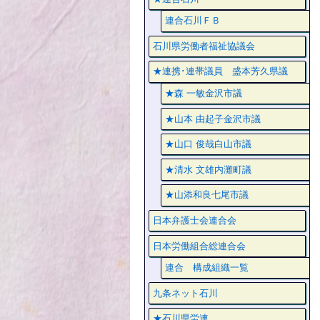
連合石川ＦＢ
石川県労働者福祉協議会
★連携･連帯議員 盛本芳久県議
★森 一敏金沢市議
★山本 由起子金沢市議
★山口 俊哉白山市議
★清水 文雄内灘町議
★山添和良七尾市議
日本弁護士会連合会
日本労働組合総連合会
連合 構成組織一覧
九条ネット石川
★石川県労連