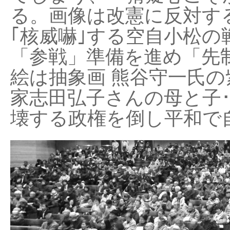
る。画像は改憲に反対する
｢核威嚇｣する空自小松の
「参戦」準備を進め「先
絵は抽象画 熊谷守一氏の
家志田弘子さんの母と子
壊する政権を倒し平和で