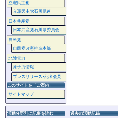
立憲民主党
立憲民主党石川県連
日本共産党
日本共産党石川県委員会
自民党
自民党改憲推進本部
北陸電力
原子力情報
プレスリリース･記者会見
このサイトを「ご案内」
サイトマップ
活動分野別に記事を読む
過去の活動記録