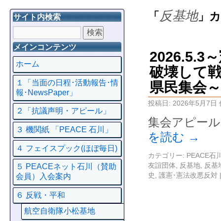
反基地
「
」
サイト内検索
メインコンテンツ
2026.5
ホーム
破壊して戦
１「当面の日程･活動報告･情
県民集会
報･NewsPaper」
投稿日:
2026年5月7日
２「抗議声明・アピール」
集会アピール
３ 機関紙 「PEACE 石川」
を読む
→
４ フェイスプック(ほぼ毎日)
カテゴリー:
PEACE
友誼団体
,
反基地
,
反基
５ PEACEネット石川（賛助
史
,
護憲･憲法改悪反対
会員）入会案内
６ 反戦・平和
航空自衛隊小松基地