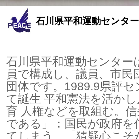
石川県平和運動センター
石川県平和運動センターは
員で構成し、議員、市民
団体です。1989.9県評セ
て誕生 平和憲法を活かし反
育 人権などを取組む。
である」：国民が政府を
てしまう、「猜疑心こそ