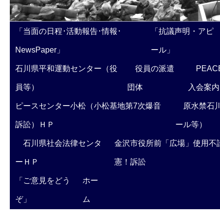
「当面の日程･活動報告･情報･
「抗議声明・アピ
NewsPaper」
ール」
石川県平和運動センター（役
役員の派遣
PEAC
員等）
団体
入会案内
ピースセンター小松（小松基地第7次爆音
原水禁石川
訴訟）ＨＰ
ール等）
石川県社会法律センタ
金沢市役所前「広場」使用不
ーＨＰ
憲！訴訟
「ご意見をどう
ホー
ぞ」
ム