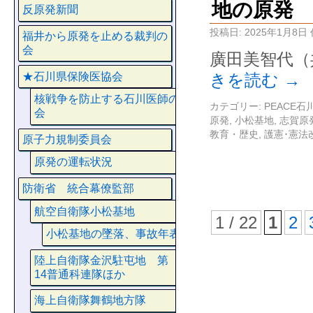
地の原発
反原発新聞
投稿日:
2025年1月8日
福井から原発を止める裁判の
会
廣田美智代（
★石川県保険医協会
きを読む
→
核戦争を防止する石川医師の
カテゴリー:
PEACE
会
原発
,
小松基地
,
志賀原
教育・歴史
,
護憲･憲法
原子力規制委員会
原発の運転状況
防衛省 統合幕僚監部
航空自衛隊小松基地
1 / 22
1
2
小松基地の墜落、事故年表
陸上自衛隊金沢駐屯地 第
14普通科連隊ほか
海上自衛隊舞鶴地方隊