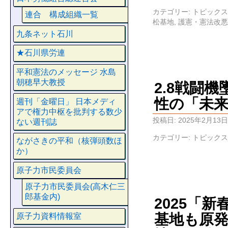
カテゴリー:
トピックス
連合 構成組織一覧
松基地
,
護憲・憲法改悪
九条ネット石川
★石川県労連
平和憲法のメッセージ 水島
朝穂早大教授
2.8戦闘
性の「未
週刊「金曜日」 日本メディ
アで権力中枢を批判する数少
投稿日:
2025年2月13日
ない週刊誌
カテゴリー:
トピックス
ながさきの平和（核弾頭数ほ
か）
原子力市民委員会
原子力市民委員会(高木仁三
郎基金内)
2025「
基地も原
原子力資料情報室