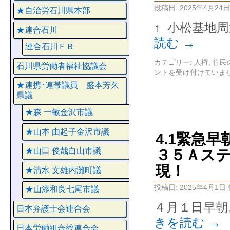
投稿日:
2025年4月24日
★自治労石川県本部
↑ 小松基地
★連合石川
読む
→
連合石川ＦＢ
カテゴリー:
人権
,
住民
石川県労働者福祉協議会
ントを受け付けていま
★連携･連帯議員 盛本芳久
県議
★森 一敏金沢市議
★山本 由起子金沢市議
4.1緊急
★山口 俊哉白山市議
３５Ａス
現！
★清水 文雄内灘町議
投稿日:
2025年4月1日
★山添和良七尾市議
４月１日早朝
日本弁護士会連合会
きを読む
→
日本労働組合総連合会