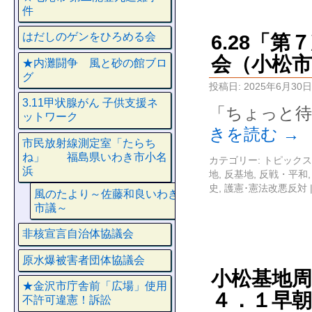
件
はだしのゲンをひろめる会
6.28「
会（小松市
★内灘闘争 風と砂の館ブロ
グ
投稿日:
2025年6月30日
3.11甲状腺がん 子供支援ネ
「ちょっと待
ットワーク
きを読む
→
市民放射線測定室「たらち
ね」 福島県いわき市小名
カテゴリー:
トピックス
浜
地
,
反基地
,
反戦・平和
史
,
護憲･憲法改悪反対
風のたより～佐藤和良いわき
市議～
非核宣言自治体協議会
原水爆被害者団体協議会
小松基地
★金沢市庁舎前「広場」使用
４．１早
不許可違憲！訴訟