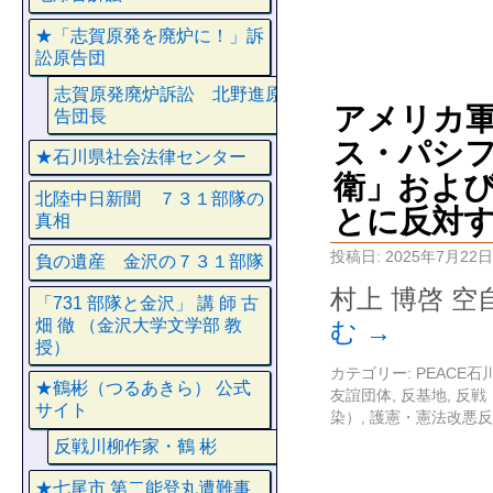
★「志賀原発を廃炉に！」訴
訟原告団
志賀原発廃炉訴訟 北野進原
アメリカ
告団長
ス・パシフ
★石川県社会法律センター
衛」およ
北陸中日新聞 ７３１部隊の
とに反対
真相
投稿日:
2025年7月22日
負の遺産 金沢の７３１部隊
村上 博啓 空
「731 部隊と金沢」 講 師 古
畑 徹 （金沢大学文学部 教
む
→
授）
カテゴリー:
PEACE
★鶴彬（つるあきら） 公式
友誼団体
,
反基地
,
反戦
サイト
染）
,
護憲・憲法改悪反
反戦川柳作家・鶴 彬
★七尾市 第二能登丸遭難事