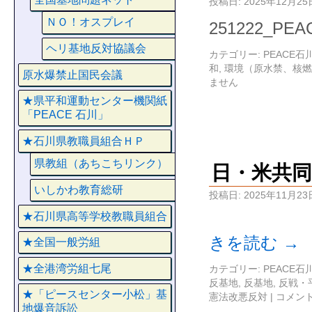
投稿日:
2025年12月25
ＮＯ！オスプレイ
251222_P
ヘリ基地反対協議会
カテゴリー:
PEACE
和
,
環境（原水禁、核燃
原水爆禁止国民会議
ません
★県平和運動センター機関紙
「PEACE 石川」
★石川県教職員組合ＨＰ
県教組（あちこちリンク）
日・米共
いしかわ教育総研
投稿日:
2025年11月23
★石川県高等学校教職員組合
きを読む
→
★全国一般労組
★全港湾労組七尾
カテゴリー:
PEACE
反基地
,
反基地
,
反戦・
★「ピースセンター小松」基
憲法改悪反対
|
コメン
地爆音訴訟