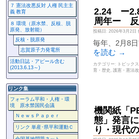
７ 憲法改悪反対 人権 民主主
2.24 ー
義 教育
周年ー 
８ 環境（原水禁、反核、脱
原発、放射能）
投稿日:
2026年3月2日
反核・脱原発
毎年、2月8
志賀原子力発電所
を読む
→
活動日誌・アピール含む
カテゴリー:
トピックス
(2013.6.13～)
育・歴史
,
護憲・憲法改
リンク集
フォーラム平和・人権・環
境 原水禁国民会議
機関紙「P
ＮｅｗｓＰａｐｅｒ
態」発言に
リンク 単産･県平和運動Ｃ
り・現代
全国基地問題ネット