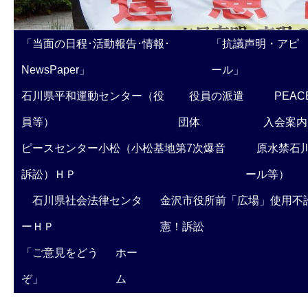
「当面の日程･活動報告･情報･
「抗議声明・アピ
NewsPaper」
ール」
石川県平和運動センター（役
役員の派遣
PEAC
員等）
団体
入会案内
ピースセンター小松（小松基地第7次爆音
原水禁石川
訴訟）ＨＰ
ール等）
石川県社会法律センタ
金沢市役所前「広場」使用不
ーＨＰ
憲！訴訟
「ご意見をどう
ホー
ぞ」
ム