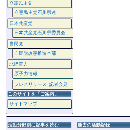
立憲民主党
立憲民主党石川県連
日本共産党
日本共産党石川県委員会
自民党
自民党改憲推進本部
北陸電力
原子力情報
プレスリリース･記者会見
このサイトを「ご案内」
サイトマップ
活動分野別に記事を読む
過去の活動記録