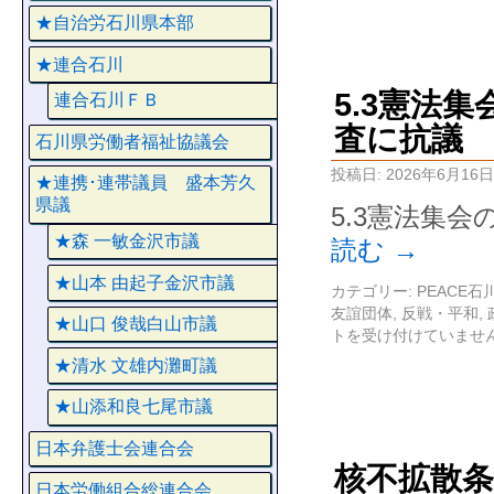
★自治労石川県本部
★連合石川
5.3憲法
連合石川ＦＢ
査に抗議
石川県労働者福祉協議会
投稿日:
2026年6月16日
★連携･連帯議員 盛本芳久
県議
5.3憲法集
★森 一敏金沢市議
読む
→
★山本 由起子金沢市議
カテゴリー:
PEACE
友誼団体
,
反戦・平和
,
★山口 俊哉白山市議
トを受け付けていませ
★清水 文雄内灘町議
★山添和良七尾市議
日本弁護士会連合会
核不拡散条
日本労働組合総連合会