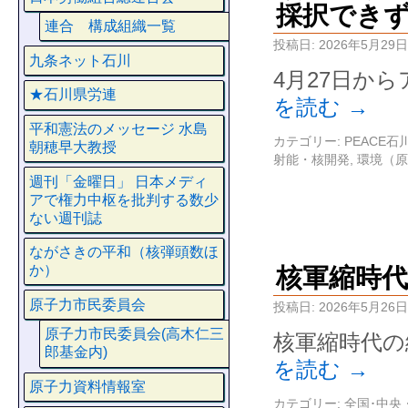
採択でき
連合 構成組織一覧
投稿日:
2026年5月29日
九条ネット石川
4月27日か
★石川県労連
を読む
→
平和憲法のメッセージ 水島
カテゴリー:
PEACE
朝穂早大教授
射能・核開発
,
環境（原
週刊「金曜日」 日本メディ
アで権力中枢を批判する数少
ない週刊誌
ながさきの平和（核弾頭数ほ
か）
核軍縮時代
原子力市民委員会
投稿日:
2026年5月26日
原子力市民委員会(高木仁三
核軍縮時代の
郎基金内)
を読む
→
原子力資料情報室
カテゴリー:
全国･中央