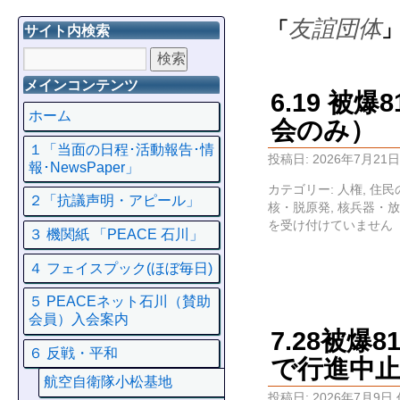
友誼団体
「
サイト内検索
メインコンテンツ
6.19 
ホーム
会のみ）
１「当面の日程･活動報告･情
投稿日:
2026年7月21日
報･NewsPaper」
カテゴリー:
人権
,
住民
２「抗議声明・アピール」
核・脱原発
,
核兵器・放
を受け付けていません
３ 機関紙 「PEACE 石川」
４ フェイスプック(ほぼ毎日)
５ PEACEネット石川（賛助
会員）入会案内
7.28被
６ 反戦・平和
で行進中止
航空自衛隊小松基地
投稿日:
2026年7月9日