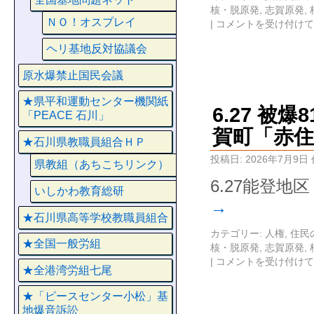
核・脱原発
,
志賀原発
,
ＮＯ！オスプレイ
|
コメントを受け付けて
ヘリ基地反対協議会
原水爆禁止国民会議
★県平和運動センター機関紙
6.27 被
「PEACE 石川」
賀町「赤住
★石川県教職員組合ＨＰ
投稿日:
2026年7月9日
県教組（あちこちリンク）
6.27能登地
いしかわ教育総研
→
★石川県高等学校教職員組合
カテゴリー:
人権
,
住民
★全国一般労組
核・脱原発
,
志賀原発
,
|
コメントを受け付けて
★全港湾労組七尾
★「ピースセンター小松」基
地爆音訴訟