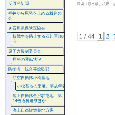
反原発新聞
環境（原水禁、核燃、
福井から原発を止める裁判の
会
★石川県保険医協会
1 / 44
1
2
核戦争を防止する石川医師の
会
原子力規制委員会
原発の運転状況
防衛省 統合幕僚監部
航空自衛隊小松基地
小松基地の墜落、事故年表
陸上自衛隊金沢駐屯地 第
14普通科連隊ほか
海上自衛隊舞鶴地方隊