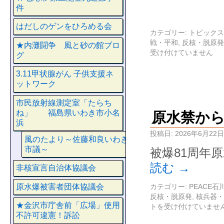
件
はだしのゲンをひろめる会
カテゴリー:
トピックス
戦・平和
,
反核・脱原発
★内灘闘争 風と砂の館ブロ
受け付けていません
グ
3.11甲状腺がん 子供支援ネ
ットワーク
市民放射線測定室「たらち
ね」 福島県いわき市小名
原水禁か
浜
投稿日:
2026年6月22日
風のたより～佐藤和良いわき
市議～
被爆81周年
読む
→
非核宣言自治体協議会
原水爆被害者団体協議会
カテゴリー:
PEACE
反核・脱原発
,
核兵器・
★金沢市庁舎前「広場」使用
トを受け付けていませ
不許可違憲！訴訟