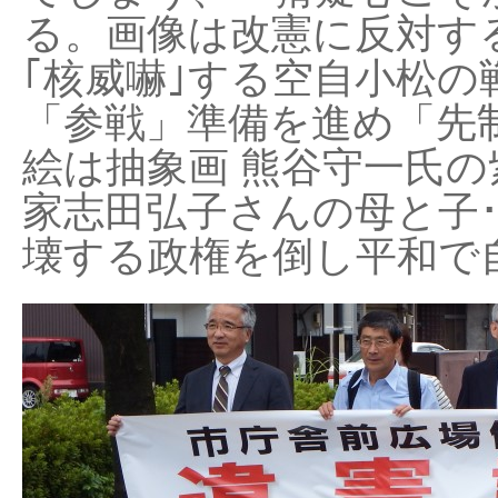
る。画像は改憲に反対する
｢核威嚇｣する空自小松の
「参戦」準備を進め「先
絵は抽象画 熊谷守一氏の
家志田弘子さんの母と子
壊する政権を倒し平和で