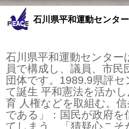
石川県平和運動センター
石川県平和運動センターは
員で構成し、議員、市民
団体です。1989.9県評セ
て誕生 平和憲法を活かし反
育 人権などを取組む。
である」：国民が政府を
てしまう、「猜疑心こそ