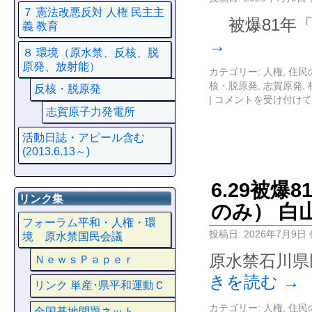
７ 憲法改悪反対 人権 民主主
被爆81年「
義 教育
→
８ 環境（原水禁、反核、脱
原発、放射能）
カテゴリー:
人権
,
住民
核・脱原発
,
志賀原発
,
反核・脱原発
|
コメントを受け付けて
志賀原子力発電所
活動日誌・アピール含む
(2013.6.13～)
6.29被
リンク集
のみ） 白
フォーラム平和・人権・環
投稿日:
2026年7月9日
境 原水禁国民会議
原水禁石川県
ＮｅｗｓＰａｐｅｒ
きを読む
→
リンク 単産･県平和運動Ｃ
カテゴリー:
人権
,
住民
全国基地問題ネット