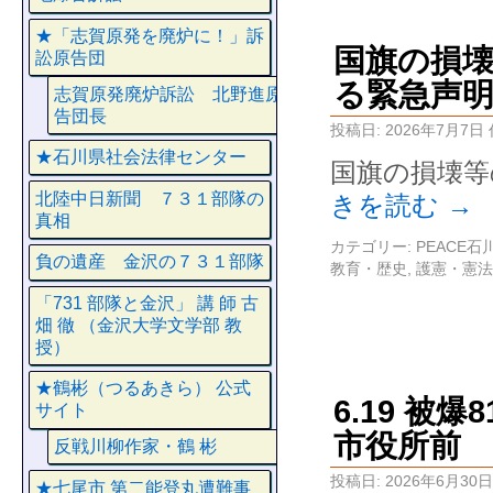
★「志賀原発を廃炉に！」訴
国旗の損
訟原告団
る緊急声
志賀原発廃炉訴訟 北野進原
告団長
投稿日:
2026年7月7日
★石川県社会法律センター
国旗の損壊等
北陸中日新聞 ７３１部隊の
きを読む
→
真相
カテゴリー:
PEACE
負の遺産 金沢の７３１部隊
教育・歴史
,
護憲・憲法
「731 部隊と金沢」 講 師 古
畑 徹 （金沢大学文学部 教
授）
★鶴彬（つるあきら） 公式
6.19 被
サイト
市役所前
反戦川柳作家・鶴 彬
投稿日:
2026年6月30日
★七尾市 第二能登丸遭難事